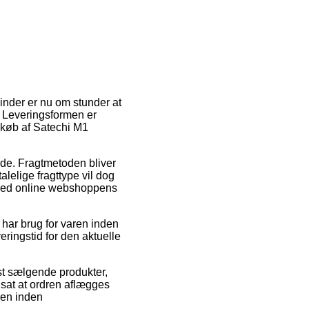
inder er nu om stunder at
g. Leveringsformen er
 køb af Satechi M1
jde. Fragtmetoden bliver
lelige fragttype vil dog
ærved online webshoppens
 har brug for varen inden
eringstid for den aktuelle
st sælgende produkter,
sat at ordren aflægges
ren inden