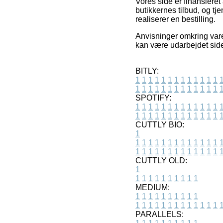
Vores side er finansieret
butikkernes tilbud, og t
realiserer en bestilling.
Anvisninger omkring varer
kan være udarbejdet sid
BITLY:
1
1
1
1
1
1
1
1
1
1
1
1
1
1
1
1
1
1
1
1
1
1
1
1
1
1
SPOTIFY:
1
1
1
1
1
1
1
1
1
1
1
1
1
1
1
1
1
1
1
1
1
1
1
1
1
1
CUTTLY BIO:
1
1
1
1
1
1
1
1
1
1
1
1
1
1
1
1
1
1
1
1
1
1
1
1
1
1
1
CUTTLY OLD:
1
1
1
1
1
1
1
1
1
1
1
MEDIUM:
1
1
1
1
1
1
1
1
1
1
1
1
1
1
1
1
1
1
1
1
1
1
1
PARALLELS: