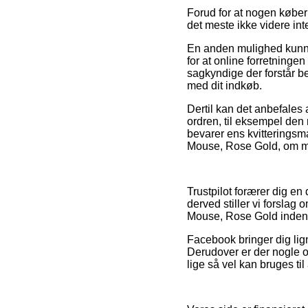
Forud for at nogen køber
det meste ikke videre int
En anden mulighed kunne
for at online forretningen
sagkyndige der forstår b
med dit indkøb.
Dertil kan det anbefales 
ordren, til eksempel den 
bevarer ens kvitteringsm
Mouse, Rose Gold, om man
Trustpilot forærer dig e
derved stiller vi forslag
Mouse, Rose Gold inden d
Facebook bringer dig lig
Derudover er der nogle o
lige så vel kan bruges ti