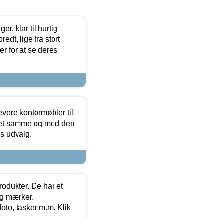
, klar til hurtig
edt, lige fra stort
er for at se deres
evere kontormøbler til
 det samme og med den
es udvalg.
rodukter. De har et
og mærker,
foto, tasker m.m. Klik