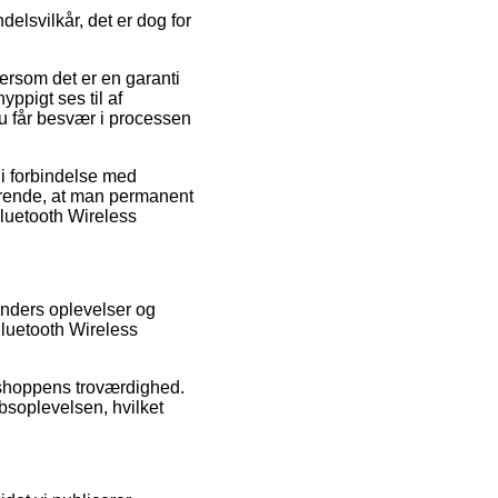
elsvilkår, det er dog for
ersom det er en garanti
yppigt ses til af
du får besvær i processen
d i forbindelse med
fgørende, at man permanent
Bluetooth Wireless
unders oplevelser og
 Bluetooth Wireless
ebshoppens troværdighed.
bsoplevelsen, hvilket