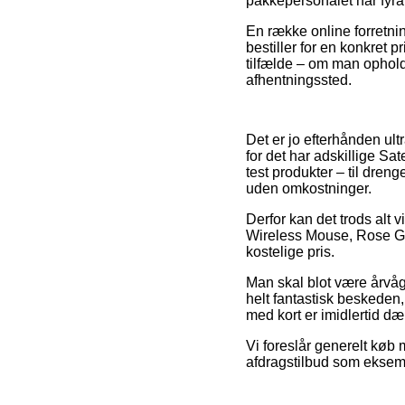
pakkepersonalet har fyra
En række online forretnin
bestiller for en konkret p
tilfælde – om man opholder
afhentningssted.
Det er jo efterhånden ultr
for det har adskillige Sa
test produkter – til dren
uden omkostninger.
Derfor kan det trods alt 
Wireless Mouse, Rose Gol
kostelige pris.
Man skal blot være årvåge
helt fantastisk beskeden
med kort er imidlertid d
Vi foreslår generelt køb 
afdragstilbud som eksempe