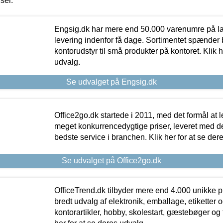
iser.
Engsig.dk har mere end 50.000 varenumre på lager
levering indenfor få dage. Sortimentet spænder br
kontorudstyr til små produkter på kontoret. Klik h
udvalg.
Se udvalget på Engsig.dk
Office2go.dk startede i 2011, med det formål at l
meget konkurrencedygtige priser, leveret med
bedste service i branchen. Klik her for at se der
Se udvalget på Office2go.dk
OfficeTrend.dk tilbyder mere end 4.000 unikke p
bredt udvalg af elektronik, emballage, etiketter 
kontorartikler, hobby, skolestart, gæstebøger og 