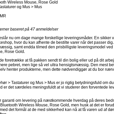
ooth Wireless Mouse, Rose Gold
Tastaturer og Mus > Mus
CMR
jerner baseret på
47
anmeldelser
reslår nu om dage mange forskellige leveringsmåder. En sikker v
kkeshop, hvor du kan afhente de bestilte varer når det passer di
mæssig, samt endda tilmed den prisbilligste leveringsmodel ved
e, Rose Gold.
oretrække at få pakken sendt til din bolig eller ud på dit arbe
mere pebret, men lige så vel ultra hensigtsmæssig. Den mest beta
u selv henter produkterne, men dette nødvendiggør at du bor n
ehør > Tastaturer og Mus > Mus er jo rigtig betydningsfuld om du
emed er det særdeles meningsfuldt at vi studerer den forventede lev
ller garanti om levering på næstkommende hverdag på deres bed
Bluetooth Wireless Mouse, Rose Gold, men husk at det er forud
t, med det formål at de med sikkerhed kan nå at få varen ud af dø