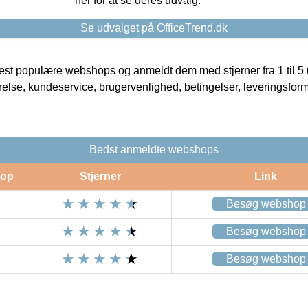
her for at se deres udvalg.
Se udvalget på OfficeTrend.dk
t populære webshops og anmeldt dem med stjerner fra 1 til 5 ud
rrelse, kundeservice, brugervenlighed, betingelser, leveringsfor
Bedst anmeldte webshops
op
Stjerner
Link
Besøg webshop
Besøg webshop
Besøg webshop