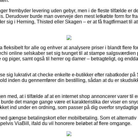
ften.
ger frembyder levering uden gebyr, men i de fleste tilfælde er 
ris. Derudover burde man overveje den mest letkøbte form for fragt
 sig i Herning, Thisted eller Skagen – er at få fragtfirmaet til at 
a fleksibelt for alle og enhver at analysere priser i blandt flere fo
techi online selskaber set sig tvunget til at stampe salgsværdien 
ge og piger, samt også til herrer og damer – betragteligt, og endd
vise sig lukrativt at checke enkelte e-butikker efter rabatkoder p
d inden du gennemfører din bestilling, sådan at du er skudsikk
n med, at i tilfælde af at en internet shop annoncerer varer til
, burde det mange gange være et karakteristika der viser en sny
ækket ind under en ordning, som passer på dig overfor snydagtig
med gængse betalingskort eller mobilbetaling. Som et alternativ 
lvis ViaBill, ifald du vil honorere beløbet af flere omgange.