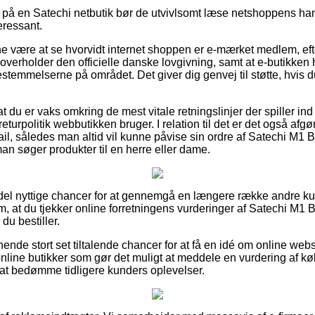
 på en Satechi netbutik bør de utvivlsomt læse netshoppens hand
eressant.
 være at se hvorvidt internet shoppen er e-mærket medlem, eft
 overholder den officielle danske lovgivning, samt at e-butikken h
estemmelserne på området. Det giver dig genvej til støtte, hvis 
at du er vaks omkring de mest vitale retningslinjer der spiller in
returpolitik webbutikken bruger. I relation til det er det også a
ail, således man altid vil kunne påvise sin ordre af Satechi M1 
 søger produkter til en herre eller dame.
n del nyttige chancer for at gennemgå en længere række andre k
 om, at du tjekker online forretningens vurderinger af Satechi M1
u bestiller.
nende stort set tiltalende chancer for at få en idé om online w
nline butikker som gør det muligt at meddele en vurdering af kø
l at bedømme tidligere kunders oplevelser.