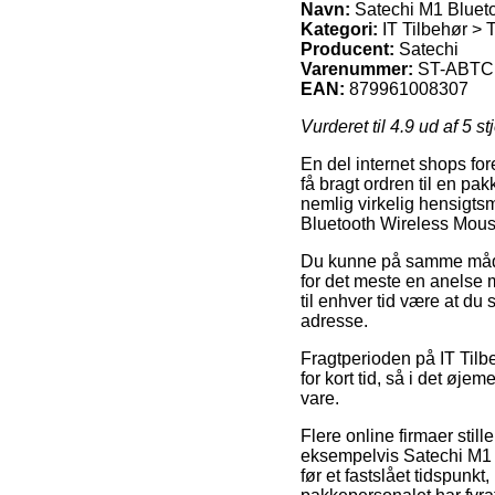
Navn:
Satechi M1 Bluet
Kategori:
IT Tilbehør > 
Producent:
Satechi
Varenummer:
ST-ABT
EAN:
879961008307
Vurderet til
4.9
ud af 5 st
En del internet shops fo
få bragt ordren til en pa
nemlig virkelig hensigts
Bluetooth Wireless Mous
Du kunne på samme måde f
for det meste en anelse 
til enhver tid være at d
adresse.
Fragtperioden på IT Tilb
for kort tid, så i det øj
vare.
Flere online firmaer sti
eksempelvis Satechi M1 
før et fastslået tidspunk