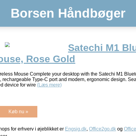
Borsen Håndbøger
Satechi M1 Bl
ouse, Rose Gold
reless Mouse Complete your desktop with the Satechi M1 Bluet
n, rechargeable Type-C port and modern, ergonomic design. Sea
ed device for wire
(Læs mere)
Køb nu »
ps for erhverv i øjeblikket er
Engsig.dk
,
Office2go.dk
og
Offic