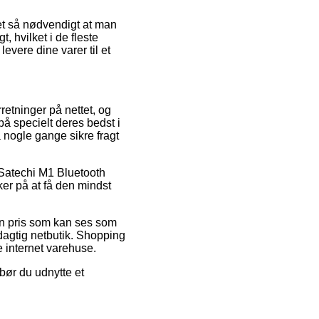
det så nødvendigt at man
, hvilket i de fleste
levere dine varer til et
rretninger på nettet, og
på specielt deres bedst i
a nogle gange sikre fragt
å Satechi M1 Bluetooth
er på at få den mindst
 en pris som kan ses som
dagtig netbutik. Shopping
e internet varehuse.
bør du udnytte et