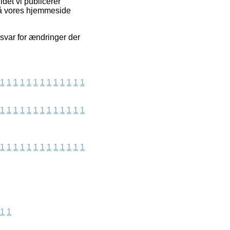
det vi publicerer
på vores hjemmeside
nsvar for ændringer der
1
1
1
1
1
1
1
1
1
1
1
1
1
1
1
1
1
1
1
1
1
1
1
1
1
1
1
1
1
1
1
1
1
1
1
1
1
1
1
1
1