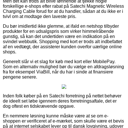
Men det kan trods alt blive lønnende at tjekke nogle
forskellige e-shops efter rabat på Satechi Magnetic Wireless
Charging Cable forud for at du handler, sådan at du ikke er i
tvivl om at modtage den laveste pris.
Du bør imidlertid ikke glemme, at ifald en netshop tilbyder
produkter for en udsalgspris som virker himmelråbende
gunstig, så kan det undertiden være en indikation på en
svindel webbutik. Shopping med kort er trods alt indbefattet
af en vedtægt, der assisterer kunden overfor uærlige online
shops.
Generelt slår vi et slag for køb med kort eller MobilePay.
Som en alternativ mulighed bør du vælge en afdragsløsning
fra for eksempel ViaBill, når du har i sinde at finansiere
pengene senere.
Inden folk køber på en Satechi forretning på nettet behøver
de ideelt set løbe igennem deres forretningsaftale, det er
dog oftest en tidskrævende opgave.
En nemmere løsning kunne måske være at se om e-
shoppen er verificeret af e-mærket, som skulle være et bevis
på at internet selskabet lever op til dansk lovgivning, udover