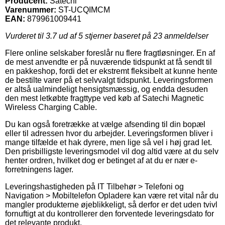
Producent:
Satechi
Varenummer:
ST-UCQIMCM
EAN:
879961009441
Vurderet til
3.7
ud af 5 stjerner baseret på
23
anmeldelser
Flere online selskaber foreslår nu flere fragtløsninger. En af
de mest anvendte er på nuværende tidspunkt at få sendt til
en pakkeshop, fordi det er ekstremt fleksibelt at kunne hente
de bestilte varer på et selvvalgt tidspunkt. Leveringsformen
er altså ualmindeligt hensigtsmæssig, og endda desuden
den mest letkøbte fragttype ved køb af Satechi Magnetic
Wireless Charging Cable.
Du kan også foretrække at vælge afsending til din bopæl
eller til adressen hvor du arbejder. Leveringsformen bliver i
mange tilfælde et hak dyrere, men lige så vel i høj grad let.
Den prisbilligste leveringsmodel vil dog altid være at du selv
henter ordren, hvilket dog er betinget af at du er nær e-
forretningens lager.
Leveringshastigheden på IT Tilbehør > Telefoni og
Navigation > Mobiltelefon Opladere kan være ret vital når du
mangler produkterne øjeblikkeligt, så derfor er det uden tvivl
fornuftigt at du kontrollerer den forventede leveringsdato for
det relevante produkt.