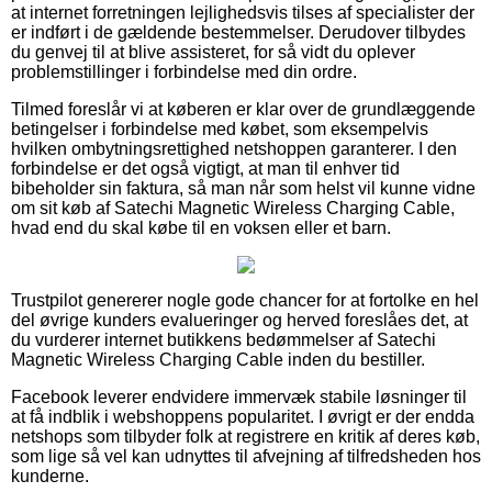
at internet forretningen lejlighedsvis tilses af specialister der
er indført i de gældende bestemmelser. Derudover tilbydes
du genvej til at blive assisteret, for så vidt du oplever
problemstillinger i forbindelse med din ordre.
Tilmed foreslår vi at køberen er klar over de grundlæggende
betingelser i forbindelse med købet, som eksempelvis
hvilken ombytningsrettighed netshoppen garanterer. I den
forbindelse er det også vigtigt, at man til enhver tid
bibeholder sin faktura, så man når som helst vil kunne vidne
om sit køb af Satechi Magnetic Wireless Charging Cable,
hvad end du skal købe til en voksen eller et barn.
Trustpilot genererer nogle gode chancer for at fortolke en hel
del øvrige kunders evalueringer og herved foreslåes det, at
du vurderer internet butikkens bedømmelser af Satechi
Magnetic Wireless Charging Cable inden du bestiller.
Facebook leverer endvidere immervæk stabile løsninger til
at få indblik i webshoppens popularitet. I øvrigt er der endda
netshops som tilbyder folk at registrere en kritik af deres køb,
som lige så vel kan udnyttes til afvejning af tilfredsheden hos
kunderne.