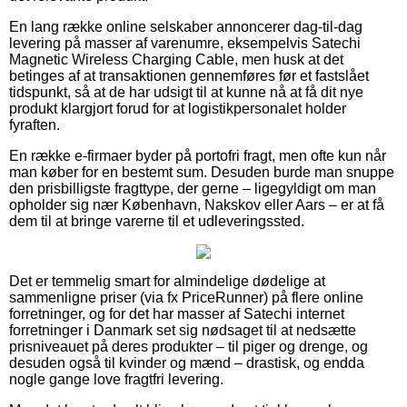
En lang række online selskaber annoncerer dag-til-dag
levering på masser af varenumre, eksempelvis Satechi
Magnetic Wireless Charging Cable, men husk at det
betinges af at transaktionen gennemføres før et fastslået
tidspunkt, så at de har udsigt til at kunne nå at få dit nye
produkt klargjort forud for at logistikpersonalet holder
fyraften.
En række e-firmaer byder på portofri fragt, men ofte kun når
man køber for en bestemt sum. Desuden burde man snuppe
den prisbilligste fragttype, der gerne – ligegyldigt om man
opholder sig nær København, Nakskov eller Aars – er at få
dem til at bringe varerne til et udleveringssted.
Det er temmelig smart for almindelige dødelige at
sammenligne priser (via fx PriceRunner) på flere online
forretninger, og for det har masser af Satechi internet
forretninger i Danmark set sig nødsaget til at nedsætte
prisniveauet på deres produkter – til piger og drenge, og
desuden også til kvinder og mænd – drastisk, og endda
nogle gange love fragtfri levering.