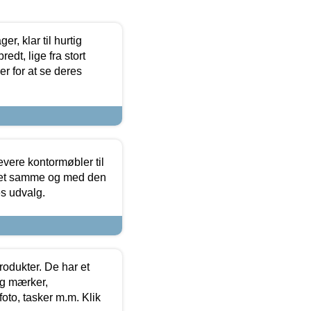
, klar til hurtig
edt, lige fra stort
er for at se deres
evere kontormøbler til
 det samme og med den
es udvalg.
rodukter. De har et
og mærker,
foto, tasker m.m. Klik