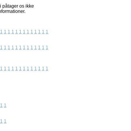
i påtager os ikke
nformationer.
1
1
1
1
1
1
1
1
1
1
1
1
1
1
1
1
1
1
1
1
1
1
1
1
1
1
1
1
1
1
1
1
1
1
1
1
1
1
1
1
1
1
1