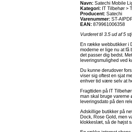
Navn:
Satechi Mobile Li
Kategori:
IT Tilbehør > 
Producent:
Satechi
Varenummer:
ST-AIPD
EAN:
879961006358
Vurderet til
3.5
ud af 5 st
En række webbutikker i D
moderne er lige nu at få b
det passer dig bedst. Me
leveringsmulighed ved k
Du kunne derudover forsøg
viser sig oftest en sjat m
enhver tid være selv at 
Fragttiden på IT Tilbehø
man skal bruge varerne ø
leveringsdato på den rel
Adskillige butikker på ne
Dock, Rose Gold, men vær
klokkeslæt, så de højst s