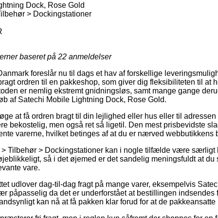
ghtning Dock, Rose Gold
Tilbehør > Dockingstationer
R
jerner baseret på
22
anmeldelser
anmark foreslår nu til dags et hav af forskellige leveringsmulig
ragt ordren til en pakkeshop, som giver dig fleksibiliteten til at
toden er nemlig ekstremt gnidningsløs, samt mange gange derud
øb af Satechi Mobile Lightning Dock, Rose Gold.
e at få ordren bragt til din lejlighed eller hus eller til adresse
ere bekostelig, men også ret så ligetil. Den mest prisbevidste slag
hente varerne, hvilket betinges af at du er nærved webbutikkens
r > Tilbehør > Dockingstationer kan i nogle tilfælde være særli
jeblikkeligt, så i det øjemed er det sandelig meningsfuldt at du
evante vare.
ttet udlover dag-til-dag fragt på mange varer, eksempelvis Sate
 påpasselig da det er underforstået at bestillingen indsendes f
andsynligt kan nå at få pakken klar forud for at de pakkeansatte 