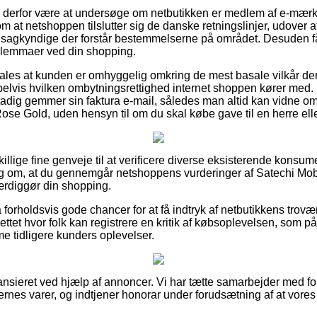
e derfor være at undersøge om netbutikken er medlem af e-mærk
 om at netshoppen tilslutter sig de danske retningslinjer, udover
af sagkyndige der forstår bestemmelserne på området. Desuden får
 dilemmaer ved din shopping.
les at kunden er omhyggelig omkring de mest basale vilkår der
elvis hvilken ombytningsrettighed internet shoppen kører med. I
stadig gemmer sin faktura e-mail, således man altid kan vidne om
ose Gold, uden hensyn til om du skal købe gave til en herre ell
skillige fine genveje til at verificere diverse eksisterende konsu
slag om, at du gennemgår netshoppens vurderinger af Satechi Mob
ærdiggør din shopping.
orholdsvis gode chancer for at få indtryk af netbutikkens tro
nettet hvor folk kan registrere en kritik af købsoplevelsen, so
mme tidligere kunders oplevelser.
nsieret ved hjælp af annoncer. Vi har tætte samarbejder med for
gernes varer, og indtjener honorar under forudsætning af at vore