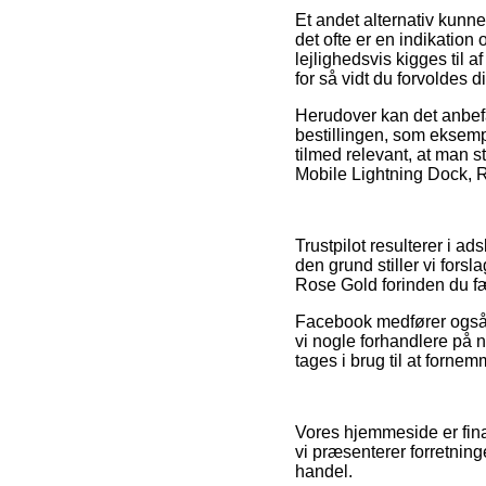
Et andet alternativ kunn
det ofte er en indikation
lejlighedsvis kigges til 
for så vidt du forvoldes
Herudover kan det anbefa
bestillingen, som eksemp
tilmed relevant, at man 
Mobile Lightning Dock, R
Trustpilot resulterer i ad
den grund stiller vi for
Rose Gold forinden du f
Facebook medfører også f
vi nogle forhandlere på 
tages i brug til at forne
Vores hjemmeside er fina
vi præsenterer forretnin
handel.