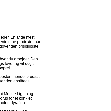
heder. En af de mest
 hente dine produkter når
over den prisbilligste
n hvor du arbejder. Den
s levering vil dog til
 bopæl.
gt bestemmende forudsat
 ser den anslåede
chi Mobile Lightning
orud for et konkret
holder fyraften.