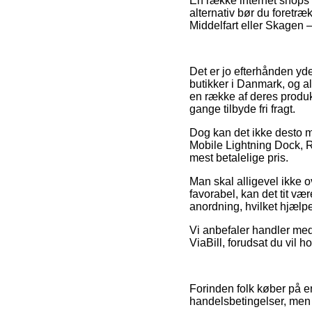
En række internet shops p
alternativ bør du foretræ
Middelfart eller Skagen – 
Det er jo efterhånden yde
butikker i Danmark, og al
en række af deres produkt
gange tilbyde fri fragt.
Dog kan det ikke desto m
Mobile Lightning Dock, R
mest betalelige pris.
Man skal alligevel ikke o
favorabel, kan det tit vær
anordning, hvilket hjælpe
Vi anbefaler handler med 
ViaBill, forudsat du vil h
Forinden folk køber på e
handelsbetingelser, men 