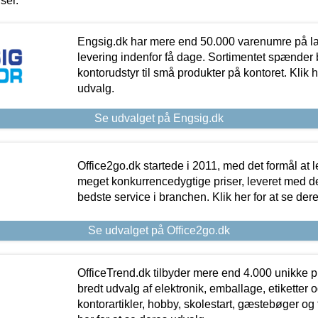
iser.
Engsig.dk har mere end 50.000 varenumre på lager
levering indenfor få dage. Sortimentet spænder br
kontorudstyr til små produkter på kontoret. Klik h
udvalg.
Se udvalget på Engsig.dk
Office2go.dk startede i 2011, med det formål at l
meget konkurrencedygtige priser, leveret med
bedste service i branchen. Klik her for at se der
Se udvalget på Office2go.dk
OfficeTrend.dk tilbyder mere end 4.000 unikke p
bredt udvalg af elektronik, emballage, etiketter 
kontorartikler, hobby, skolestart, gæstebøger og 