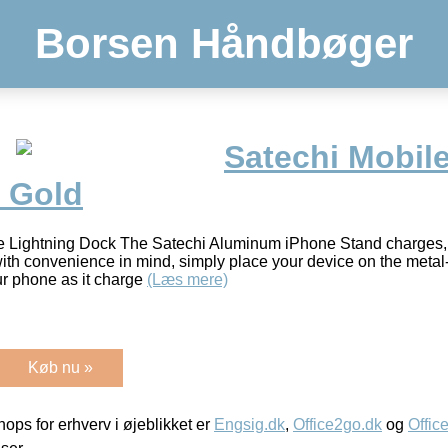
Borsen Håndbøger
Satechi Mobil
 Gold
e Lightning Dock The Satechi Aluminum iPhone Stand charges
th convenience in mind, simply place your device on the metal-
ur phone as it charge
(Læs mere)
Køb nu »
ps for erhverv i øjeblikket er
Engsig.dk
,
Office2go.dk
og
Offic