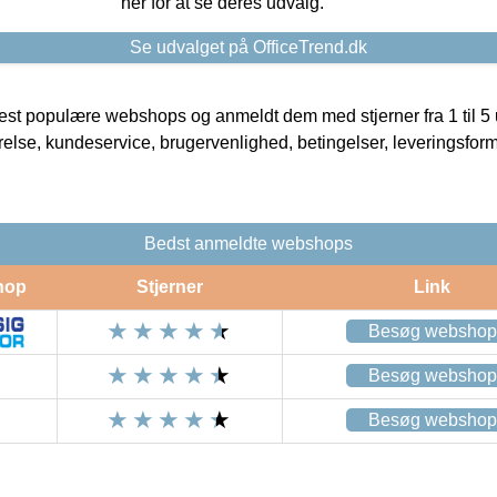
her for at se deres udvalg.
Se udvalget på OfficeTrend.dk
t populære webshops og anmeldt dem med stjerner fra 1 til 5 ud
rrelse, kundeservice, brugervenlighed, betingelser, leveringsfor
Bedst anmeldte webshops
hop
Stjerner
Link
Besøg webshop
Besøg webshop
Besøg webshop