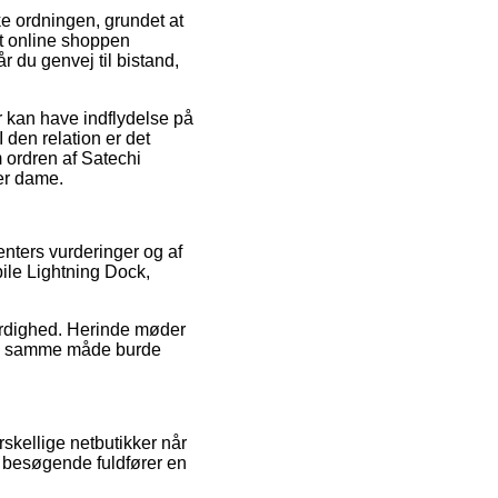
e ordningen, grundet at
 at online shoppen
 du genvej til bistand,
 kan have indflydelse på
 den relation er det
 ordren af Satechi
er dame.
menters vurderinger og af
ile Lightning Dock,
værdighed. Herinde møder
m på samme måde burde
skellige netbutikker når
s besøgende fuldfører en