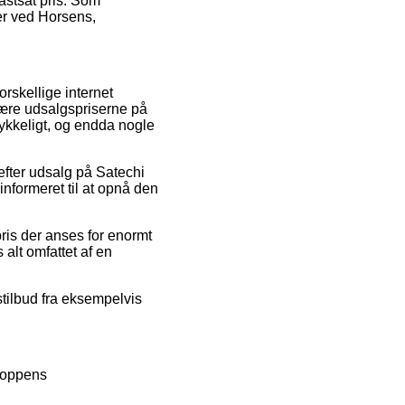
fastsat pris. Som
 er ved Horsens,
orskellige internet
skære udsalgspriserne på
rykkeligt, og endda nogle
efter udsalg på Satechi
nformeret til at opnå den
pris der anses for enormt
 alt omfattet af en
stilbud fra eksempelvis
shoppens