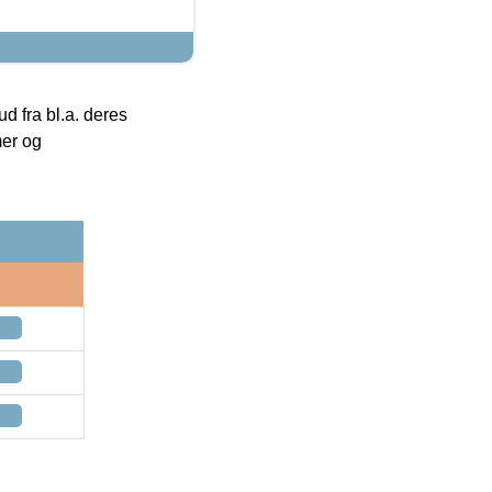
 fra bl.a. deres
mer og