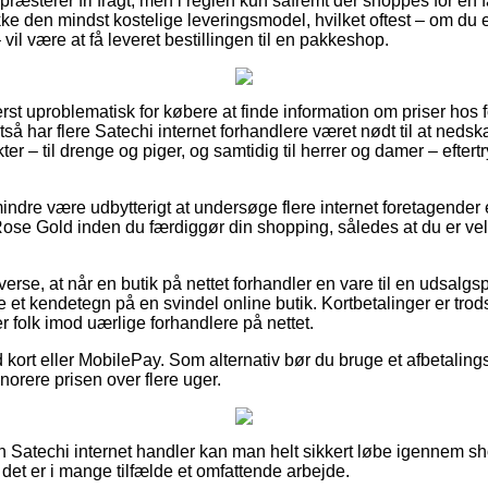
ræsterer fri fragt, men i reglen kun såfremt der shoppes for en 
kke den mindst kostelige leveringsmodel, hvilket oftest – om du
vil være at få leveret bestillingen til en pakkeshop.
rst uproblematisk for købere at finde information om priser hos f
tså har flere Satechi internet forhandlere været nødt til at ned
er – til drenge og piger, og samtidig til herrer og damer – eftert
indre være udbytterigt at undersøge flere internet foretagender 
ose Gold inden du færdiggør din shopping, således at du er veli
verse, at når en butik på nettet forhandler en vare til en udsalgs
e et kendetegn på en svindel online butik. Kortbetalinger er trods
r folk imod uærlige forhandlere på nettet.
kort eller MobilePay. Som alternativ bør du bruge et afbetaling
onorere prisen over flere uger.
n Satechi internet handler kan man helt sikkert løbe igennem 
det er i mange tilfælde et omfattende arbejde.