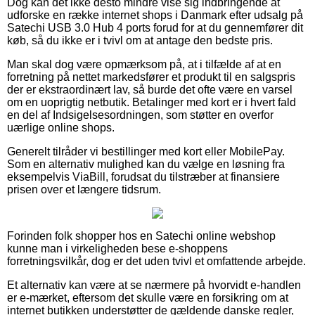
Dog kan det ikke desto mindre vise sig indbringende at
udforske en række internet shops i Danmark efter udsalg på
Satechi USB 3.0 Hub 4 ports forud for at du gennemfører dit
køb, så du ikke er i tvivl om at antage den bedste pris.
Man skal dog være opmærksom på, at i tilfælde af at en
forretning på nettet markedsfører et produkt til en salgspris
der er ekstraordinært lav, så burde det ofte være en varsel
om en uoprigtig netbutik. Betalinger med kort er i hvert fald
en del af Indsigelsesordningen, som støtter en overfor
uærlige online shops.
Generelt tilråder vi bestillinger med kort eller MobilePay.
Som en alternativ mulighed kan du vælge en løsning fra
eksempelvis ViaBill, forudsat du tilstræber at finansiere
prisen over et længere tidsrum.
Forinden folk shopper hos en Satechi online webshop
kunne man i virkeligheden bese e-shoppens
forretningsvilkår, dog er det uden tvivl et omfattende arbejde.
Et alternativ kan være at se nærmere på hvorvidt e-handlen
er e-mærket, eftersom det skulle være en forsikring om at
internet butikken understøtter de gældende danske regler,