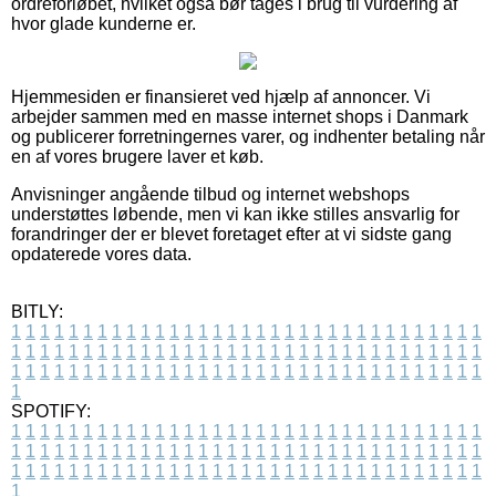
ordreforløbet, hvilket også bør tages i brug til vurdering af
hvor glade kunderne er.
Hjemmesiden er finansieret ved hjælp af annoncer. Vi
arbejder sammen med en masse internet shops i Danmark
og publicerer forretningernes varer, og indhenter betaling når
en af vores brugere laver et køb.
Anvisninger angående tilbud og internet webshops
understøttes løbende, men vi kan ikke stilles ansvarlig for
forandringer der er blevet foretaget efter at vi sidste gang
opdaterede vores data.
BITLY:
1
1
1
1
1
1
1
1
1
1
1
1
1
1
1
1
1
1
1
1
1
1
1
1
1
1
1
1
1
1
1
1
1
1
1
1
1
1
1
1
1
1
1
1
1
1
1
1
1
1
1
1
1
1
1
1
1
1
1
1
1
1
1
1
1
1
1
1
1
1
1
1
1
1
1
1
1
1
1
1
1
1
1
1
1
1
1
1
1
1
1
1
1
1
1
1
1
1
1
1
SPOTIFY:
1
1
1
1
1
1
1
1
1
1
1
1
1
1
1
1
1
1
1
1
1
1
1
1
1
1
1
1
1
1
1
1
1
1
1
1
1
1
1
1
1
1
1
1
1
1
1
1
1
1
1
1
1
1
1
1
1
1
1
1
1
1
1
1
1
1
1
1
1
1
1
1
1
1
1
1
1
1
1
1
1
1
1
1
1
1
1
1
1
1
1
1
1
1
1
1
1
1
1
1