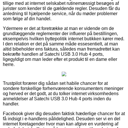
tillige med at internet selskabet rutinemæssigt besøges af
jurister som kender til de gældende regler. Desuden får du
anledning til hjælpende service, når du møder problemer
som følge af din handel.
Ydermere er det at foretrække at man er vidende om de
grundlæggende reglementer der influerer på bestillingen,
eksempelvis hvilken byttepolitik internet butikken kører med.
I den relation er det på samme måde essesentielt, at man
altid bibeholder ens faktura, således man fremadrettet kan
bekræfte handlen af Satechi USB 3.0 Hub 4 ports,
ligegyldigt om man leder efter et produkt til en dame eller
herre.
Trustpilot forærer dig sådan set habile chancer for at
sondere forskellige forhenværende konsumenters meninger
og herved er det godt, at du tolker internet virksomhedens
anmeldelser af Satechi USB 3.0 Hub 4 ports inden du
handler.
Facebook giver dig desuden faktisk hæderlige chancer for at
få indsigt i e-handlens pålidelighed. Desuden ser vi en del
internet foretagender hvor man kan afgive en vurdering af