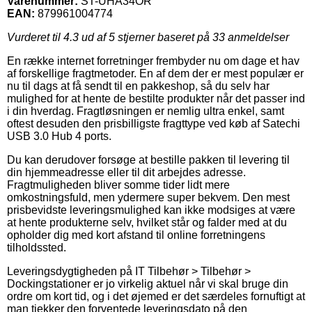
Varenummer:
ST-UHA34OR
EAN:
879961004774
Vurderet til
4.3
ud af 5 stjerner baseret på
33
anmeldelser
En række internet forretninger frembyder nu om dage et hav
af forskellige fragtmetoder. En af dem der er mest populær er
nu til dags at få sendt til en pakkeshop, så du selv har
mulighed for at hente de bestilte produkter når det passer ind
i din hverdag. Fragtløsningen er nemlig ultra enkel, samt
oftest desuden den prisbilligste fragttype ved køb af Satechi
USB 3.0 Hub 4 ports.
Du kan derudover forsøge at bestille pakken til levering til
din hjemmeadresse eller til dit arbejdes adresse.
Fragtmuligheden bliver somme tider lidt mere
omkostningsfuld, men ydermere super bekvem. Den mest
prisbevidste leveringsmulighed kan ikke modsiges at være
at hente produkterne selv, hvilket står og falder med at du
opholder dig med kort afstand til online forretningens
tilholdssted.
Leveringsdygtigheden på IT Tilbehør > Tilbehør >
Dockingstationer er jo virkelig aktuel når vi skal bruge din
ordre om kort tid, og i det øjemed er det særdeles fornuftigt at
man tjekker den forventede leveringsdato på den