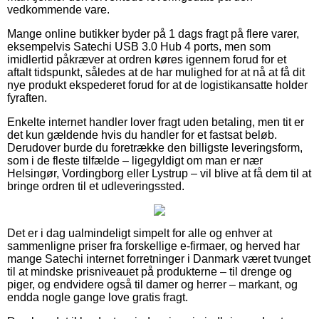
vedkommende vare.
Mange online butikker byder på 1 dags fragt på flere varer,
eksempelvis Satechi USB 3.0 Hub 4 ports, men som
imidlertid påkræver at ordren køres igennem forud for et
aftalt tidspunkt, således at de har mulighed for at nå at få dit
nye produkt ekspederet forud for at de logistikansatte holder
fyraften.
Enkelte internet handler lover fragt uden betaling, men tit er
det kun gældende hvis du handler for et fastsat beløb.
Derudover burde du foretrække den billigste leveringsform,
som i de fleste tilfælde – ligegyldigt om man er nær
Helsingør, Vordingborg eller Lystrup – vil blive at få dem til at
bringe ordren til et udleveringssted.
Det er i dag ualmindeligt simpelt for alle og enhver at
sammenligne priser fra forskellige e-firmaer, og herved har
mange Satechi internet forretninger i Danmark været tvunget
til at mindske prisniveauet på produkterne – til drenge og
piger, og endvidere også til damer og herrer – markant, og
endda nogle gange love gratis fragt.