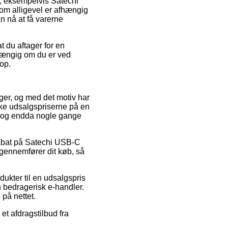
, eksempelvis Satechi
m alligevel er afhængig
n nå at få varerne
t du aftager for en
fhængig om du er ved
hop.
nger, og med det motiv har
ke udsalgspriserne på en
t, og endda nogle gange
 rabat på Satechi USB-C
gennemfører dit køb, så
ukter til en udsalgspris
 bedragerisk e-handler.
på nettet.
et afdragstilbud fra