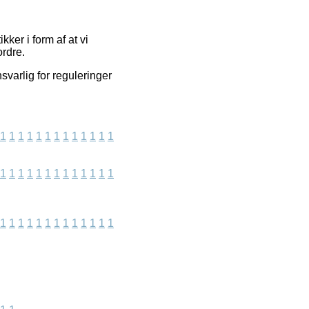
ker i form af at vi
ordre.
varlig for reguleringer
1
1
1
1
1
1
1
1
1
1
1
1
1
1
1
1
1
1
1
1
1
1
1
1
1
1
1
1
1
1
1
1
1
1
1
1
1
1
1