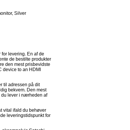
itor, Silver
for levering. En af de
hente de bestilte produkter
re den mest prisbevidste
C device to an HDMI
r til adressen på dit
ældig bekvem. Den mest
t du lever i nærheden af
 vital ifald du behøver
ede leveringstidspunkt for