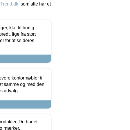
eTrend.dk
, som alle har et
, klar til hurtig
edt, lige fra stort
er for at se deres
evere kontormøbler til
 det samme og med den
es udvalg.
rodukter. De har et
og mærker,