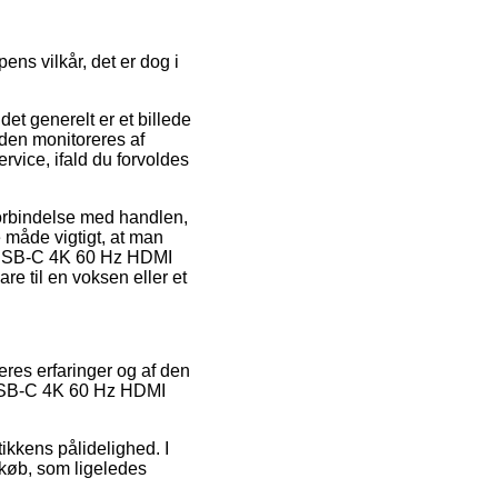
ns vilkår, det er dog i
t generelt er et billede
iden monitoreres af
rvice, ifald du forvoldes
 forbindelse med handlen,
 måde vigtigt, at man
hi USB-C 4K 60 Hz HDMI
e til en voksen eller et
eres erfaringer og af den
i USB-C 4K 60 Hz HDMI
ikkens pålidelighed. I
 køb, som ligeledes