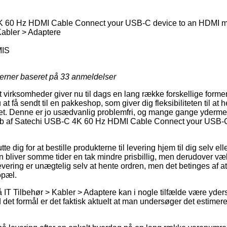
 60 Hz HDMI Cable Connect your USB-C device to an HDMI mon
Kabler > Adaptere
IS
jerner baseret på
33
anmeldelser
virksomheder giver nu til dags en lang række forskellige former 
at få sendt til en pakkeshop, som giver dig fleksibiliteten til at 
det. Denne er jo usædvanlig problemfri, og mange gange yderme
køb af Satechi USB-C 4K 60 Hz HDMI Cable Connect your USB-
 dig for at bestille produkterne til levering hjem til dig selv elle
 bliver somme tider en tak mindre prisbillig, men derudover v
evering er unægtelig selv at hente ordren, men det betinges af a
opæl.
IT Tilbehør > Kabler > Adaptere kan i nogle tilfælde være yderst
 det formål er det faktisk aktuelt at man undersøger det estimer