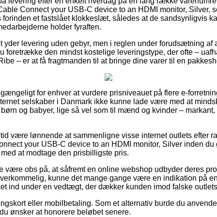
å levering efter en enkelt hverdag på en lang række varenumre
le Connect your USB-C device to an HDMI monitor, Silver, so
forinden et fastslået klokkeslæt, således at de sandsynligvis ka
medarbejderne holder fyraften.
tet yder levering uden gebyr, men i reglen under forudsætning af a
 du foretrække den mindst kostelige leveringstype, der ofte – ua
ibe – er at få fragtmanden til at bringe dine varer til en pakkes
 gængeligt for enhver at vurdere prisniveauet på flere e-forretni
nternet selskaber i Danmark ikke kunne lade være med at minds
il børn og babyer, lige så vel som til mænd og kvinder – markan
en tid være lønnende at sammenligne visse internet outlets efter
nect your USB-C device to an HDMI monitor, Silver inden du 
med at modtage den prisbilligste pris.
e være obs på, at såfremt en online webshop udbyder deres prod
 overkommelig, kunne det mange gange være en indikation på en
ket ind under en vedtægt, der dækker kunden imod falske outlets 
ingskort eller mobilbetaling. Som et alternativ burde du anvende 
 du ønsker at honorere beløbet senere.