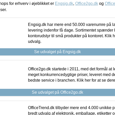
ps for erhverv i øjeblikket er
Engsig.dk
,
Office2go.dk
og
Offic
iser.
Engsig.dk har mere end 50.000 varenumre på lager
levering indenfor få dage. Sortimentet spænder br
kontorudstyr til små produkter på kontoret. Klik h
udvalg.
Se udvalget på Engsig.dk
Office2go.dk startede i 2011, med det formål at l
meget konkurrencedygtige priser, leveret med
bedste service i branchen. Klik her for at se der
Se udvalget på Office2go.dk
OfficeTrend.dk tilbyder mere end 4.000 unikke p
bredt udvalg af elektronik, emballage, etiketter 