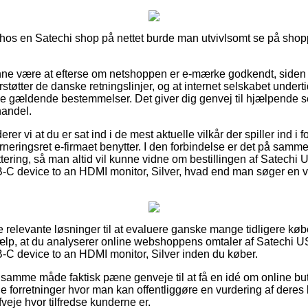
os en Satechi shop på nettet burde man utvivlsomt se på shoppe
e være at efterse om netshoppen er e-mærke godkendt, siden de
rstøtter de danske retningslinjer, og at internet selskabet undert
de gældende bestemmelser. Det giver dig genvej til hjælpende se
handel.
r vi at du er sat ind i de mest aktuelle vilkår der spiller ind i
neringsret e-firmaet benytter. I den forbindelse er det på samme
ttering, så man altid vil kunne vidne om bestillingen af Satec
 device to an HDMI monitor, Silver, hvad end man søger en var
e relevante løsninger til at evaluere ganske mange tidligere køb
hjælp, at du analyserer online webshoppens omtaler af Satech
C device to an HDMI monitor, Silver inden du køber.
samme måde faktisk pæne genveje til at få en idé om online but
ne forretninger hvor man kan offentliggøre en vurdering af deres
afveje hvor tilfredse kunderne er.