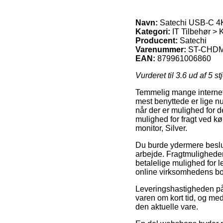
Navn:
Satechi USB-C 4K
Kategori:
IT Tilbehør > 
Producent:
Satechi
Varenummer:
ST-CHDM
EAN:
879961006860
Vurderet til
3.6
ud af 5 st
Temmelig mange internet 
mest benyttede er lige nu 
når der er mulighed for 
mulighed for fragt ved 
monitor, Silver.
Du burde ydermere beslutte
arbejde. Fragtmuligheden
betalelige mulighed for l
online virksomhedens b
Leveringshastigheden på 
varen om kort tid, og med
den aktuelle vare.