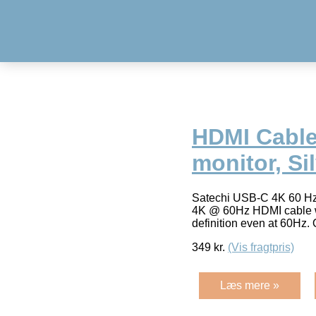
HDMI Cable
monitor, Si
Satechi USB-C 4K 60 Hz
4K @ 60Hz HDMI cable was
definition even at 60Hz. 
349
kr.
(Vis fragtpris)
Læs mere »