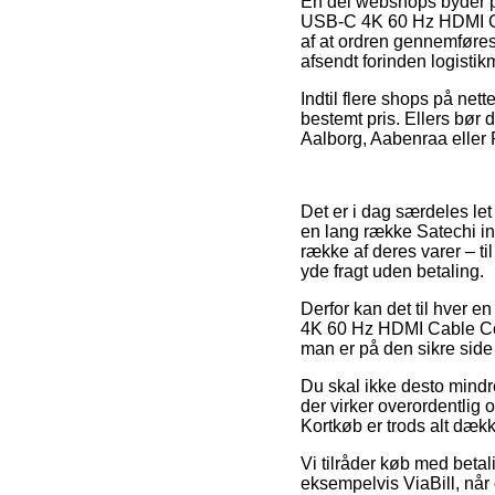
En del webshops byder p
USB-C 4K 60 Hz HDMI Cab
af at ordren gennemføres 
afsendt forinden logistik
Indtil flere shops på net
bestemt pris. Ellers bør
Aalborg, Aabenraa eller R
Det er i dag særdeles let
en lang række Satechi i
række af deres varer – t
yde fragt uden betaling.
Derfor kan det til hver 
4K 60 Hz HDMI Cable Con
man er på den sikre side 
Du skal ikke desto mindr
der virker overordentlig
Kortkøb er trods alt dæk
Vi tilråder køb med betal
eksempelvis ViaBill, når