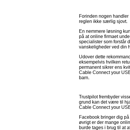
Forinden nogen handler h
reglen ikke særlig sjovt.
En nemmere løsning kunn
på at online firmaet unde
specialister som forstår 
vanskeligheder ved din 
Udover dette rekommandere
eksempelvis hvilken retur
permanent sikrer ens kvi
Cable Connect your USB-C
barn.
Trustpilot frembyder viss
grund kan det være til 
Cable Connect your USB-
Facebook bringer dig på 
øvrigt er der mange onli
burde tages i brug til at 