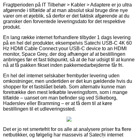
Fragtperioden på IT Tilbehør > Kabler > Adaptere er jo ultra
afgørende i tilfælde af at man absolut skal bruge dine nye
varer om et øjeblik, så derfor er det faktisk afgørende at du
gransker den forventede leveringsdato for det respektive
produkt.
En lang række internet forhandlere tilbyder 1 dags levering
på en hel del produkter, eksempelvis Satechi USB-C 4K 60
Hz HDMI Cable Connect your USB-C device to an HDMI
monitor, Space Grey, der dog afhænger af at bestillingen
anbringes før et fast tidspunkt, så at de har udsigt til at kunne
nå at få pakken fikset inden pakkemedarbejderne får fri.
En hel del internet selskaber frembyder levering uden
omkostninger, men undertiden er det kun gældende hvis du
shopper for et fastslået beløb. Som alternativ kunne man
foretrække den mest letkøbte leveringsform, som i mange
tilfælde – uanset om man befinder sig ved Silkeborg,
Haderslev eller Bramming – er at få dem til at køre
bestillingen til et udleveringssted.
Det er jo ret smertefrit for os alle at analysere priser fra flere
netbutikker, og følgelig har massevis af Satechi internet