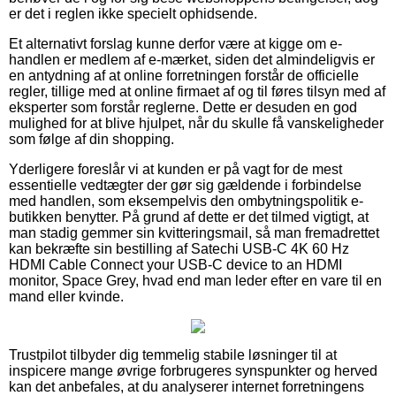
er det i reglen ikke specielt ophidsende.
Et alternativt forslag kunne derfor være at kigge om e-
handlen er medlem af e-mærket, siden det almindeligvis er
en antydning af at online forretningen forstår de officielle
regler, tillige med at online firmaet af og til føres tilsyn med af
eksperter som forstår reglerne. Dette er desuden en god
mulighed for at blive hjulpet, når du skulle få vanskeligheder
som følge af din shopping.
Yderligere foreslår vi at kunden er på vagt for de mest
essentielle vedtægter der gør sig gældende i forbindelse
med handlen, som eksempelvis den ombytningspolitik e-
butikken benytter. På grund af dette er det tilmed vigtigt, at
man stadig gemmer sin kvitteringsmail, så man fremadrettet
kan bekræfte sin bestilling af Satechi USB-C 4K 60 Hz
HDMI Cable Connect your USB-C device to an HDMI
monitor, Space Grey, hvad end man leder efter en vare til en
mand eller kvinde.
Trustpilot tilbyder dig temmelig stabile løsninger til at
inspicere mange øvrige forbrugeres synspunkter og herved
kan det anbefales, at du analyserer internet forretningens