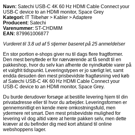
Navn:
Satechi USB-C 4K 60 Hz HDMI Cable Connect your
USB-C device to an HDMI monitor, Space Grey
Kategori:
IT Tilbehør > Kabler > Adaptere
Producent:
Satechi
Varenummer:
ST-CHDMIM
EAN:
879961006877
Vurderet til
3.8
ud af 5 stjerner baseret på
25
anmeldelser
En stor portion e-shops giver nu til dags flere fragtformer.
Den mest benyttede er for nærværende at få sendt til en
pakkeshop, hvor du selv kan afhente de nyindkøbte varer på
et valgfrit tidspunkt. Leveringstypen er jo særligt let, samt
endda desuden den mest prisbevidste fragtløsning ved køb
af Satechi USB-C 4K 60 Hz HDMI Cable Connect your
USB-C device to an HDMI monitor, Space Grey.
Du burde derudover forsøge at bestille levering hjem til din
privatadresse eller til hvor du arbejder. Leveringsformen er
gennemsnitligt en kende mere omkostningsfuld, men
ydermere ret smart. Den mest prisbevidste mulighed for
levering vil dog altid være at hente pakken selv, men dette
kræver at du befinder dig med kort afstand til online
webshoppens lager.