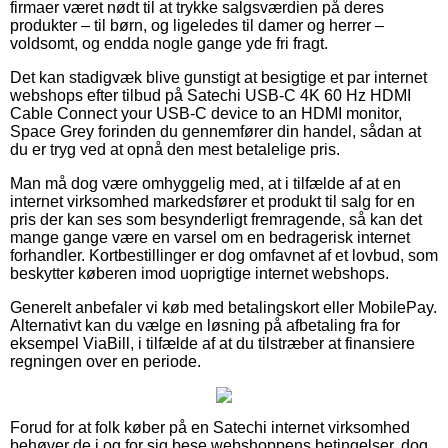
firmaer været nødt til at trykke salgsværdien på deres
produkter – til børn, og ligeledes til damer og herrer –
voldsomt, og endda nogle gange yde fri fragt.
Det kan stadigvæk blive gunstigt at besigtige et par internet
webshops efter tilbud på Satechi USB-C 4K 60 Hz HDMI
Cable Connect your USB-C device to an HDMI monitor,
Space Grey forinden du gennemfører din handel, sådan at
du er tryg ved at opnå den mest betalelige pris.
Man må dog være omhyggelig med, at i tilfælde af at en
internet virksomhed markedsfører et produkt til salg for en
pris der kan ses som besynderligt fremragende, så kan det
mange gange være en varsel om en bedragerisk internet
forhandler. Kortbestillinger er dog omfavnet af et lovbud, som
beskytter køberen imod uoprigtige internet webshops.
Generelt anbefaler vi køb med betalingskort eller MobilePay.
Alternativt kan du vælge en løsning på afbetaling fra for
eksempel ViaBill, i tilfælde af at du tilstræber at finansiere
regningen over en periode.
Forud for at folk køber på en Satechi internet virksomhed
behøver de i og for sig bese webshoppens betingelser, dog