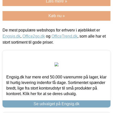
Læs mere »
Køb nu »
De mest populære webshops for erhverv i øjeblikket er
Engsig.dk
,
Office2go.dk
og
OfficeTrend.dk
, som alle har et
stort sortiment til gode priser.
Engsig.dk har mere end 50.000 varenumre på lager, klar
til hurtig levering indenfor få dage. Sortimentet spænder
bredt, lige fra stort kontorudstyr til små produkter på
kontoret. Klik her for at se deres udvalg.
Se udvalget på Engsig.dk