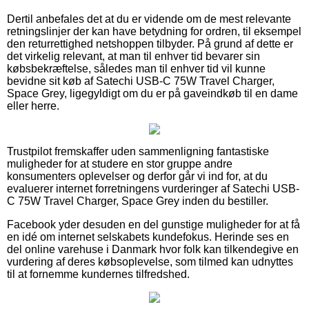
Dertil anbefales det at du er vidende om de mest relevante
retningslinjer der kan have betydning for ordren, til eksempel
den returrettighed netshoppen tilbyder. På grund af dette er
det virkelig relevant, at man til enhver tid bevarer sin
købsbekræftelse, således man til enhver tid vil kunne
bevidne sit køb af Satechi USB-C 75W Travel Charger,
Space Grey, ligegyldigt om du er på gaveindkøb til en dame
eller herre.
Trustpilot fremskaffer uden sammenligning fantastiske
muligheder for at studere en stor gruppe andre
konsumenters oplevelser og derfor går vi ind for, at du
evaluerer internet forretningens vurderinger af Satechi USB-
C 75W Travel Charger, Space Grey inden du bestiller.
Facebook yder desuden en del gunstige muligheder for at få
en idé om internet selskabets kundefokus. Herinde ses en
del online varehuse i Danmark hvor folk kan tilkendegive en
vurdering af deres købsoplevelse, som tilmed kan udnyttes
til at fornemme kundernes tilfredshed.