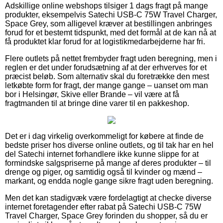
Adskillige online webshops tilsiger 1 dags fragt på mange
produkter, eksempelvis Satechi USB-C 75W Travel Charger,
Space Grey, som alligevel kræver at bestillingen anbringes
forud for et bestemt tidspunkt, med det formål at de kan nå at
få produktet klar forud for at logistikmedarbejderne har fri.
Flere outlets på nettet frembyder fragt uden beregning, men i
reglen er det under forudsætning af at der erhverves for et
præcist beløb. Som alternativ skal du foretrække den mest
letkøbte form for fragt, der mange gange – uanset om man
bor i Helsingør, Skive eller Brande – vil være at få
fragtmanden til at bringe dine varer til en pakkeshop.
Det er i dag virkelig overkommeligt for købere at finde de
bedste priser hos diverse online outlets, og til tak har en hel
del Satechi internet forhandlere ikke kunne slippe for at
formindske salgspriserne på mange af deres produkter – til
drenge og piger, og samtidig også til kvinder og mænd –
markant, og endda nogle gange sikre fragt uden beregning.
Men det kan stadigvæk være fordelagtigt at checke diverse
internet foretagender efter rabat på Satechi USB-C 75W
Travel Charger, Space Grey forinden du shopper, så du er