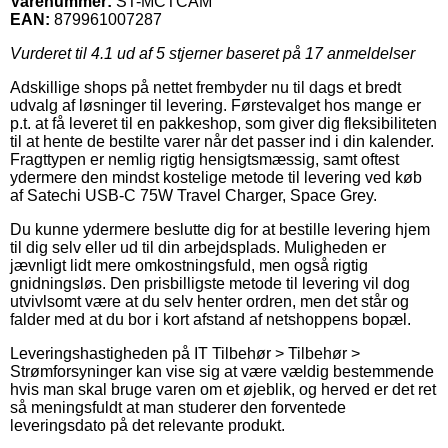
Varenummer:
ST-MCTCAM
EAN:
879961007287
Vurderet til
4.1
ud af 5 stjerner baseret på
17
anmeldelser
Adskillige shops på nettet frembyder nu til dags et bredt
udvalg af løsninger til levering. Førstevalget hos mange er
p.t. at få leveret til en pakkeshop, som giver dig fleksibiliteten
til at hente de bestilte varer når det passer ind i din kalender.
Fragttypen er nemlig rigtig hensigtsmæssig, samt oftest
ydermere den mindst kostelige metode til levering ved køb
af Satechi USB-C 75W Travel Charger, Space Grey.
Du kunne ydermere beslutte dig for at bestille levering hjem
til dig selv eller ud til din arbejdsplads. Muligheden er
jævnligt lidt mere omkostningsfuld, men også rigtig
gnidningsløs. Den prisbilligste metode til levering vil dog
utvivlsomt være at du selv henter ordren, men det står og
falder med at du bor i kort afstand af netshoppens bopæl.
Leveringshastigheden på IT Tilbehør > Tilbehør >
Strømforsyninger kan vise sig at være vældig bestemmende
hvis man skal bruge varen om et øjeblik, og herved er det ret
så meningsfuldt at man studerer den forventede
leveringsdato på det relevante produkt.