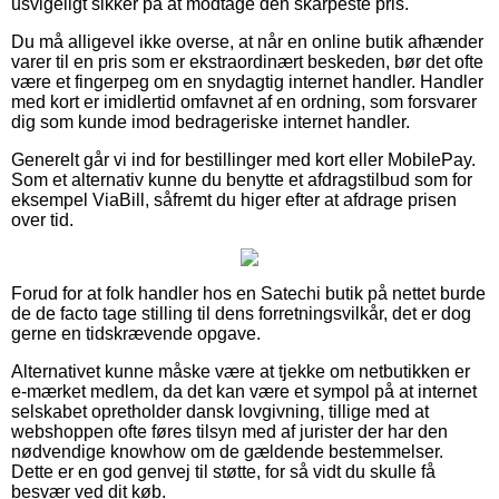
usvigeligt sikker på at modtage den skarpeste pris.
Du må alligevel ikke overse, at når en online butik afhænder
varer til en pris som er ekstraordinært beskeden, bør det ofte
være et fingerpeg om en snydagtig internet handler. Handler
med kort er imidlertid omfavnet af en ordning, som forsvarer
dig som kunde imod bedrageriske internet handler.
Generelt går vi ind for bestillinger med kort eller MobilePay.
Som et alternativ kunne du benytte et afdragstilbud som for
eksempel ViaBill, såfremt du higer efter at afdrage prisen
over tid.
Forud for at folk handler hos en Satechi butik på nettet burde
de de facto tage stilling til dens forretningsvilkår, det er dog
gerne en tidskrævende opgave.
Alternativet kunne måske være at tjekke om netbutikken er
e-mærket medlem, da det kan være et sympol på at internet
selskabet opretholder dansk lovgivning, tillige med at
webshoppen ofte føres tilsyn med af jurister der har den
nødvendige knowhow om de gældende bestemmelser.
Dette er en god genvej til støtte, for så vidt du skulle få
besvær ved dit køb.