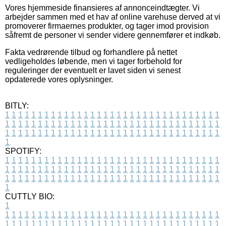
Vores hjemmeside finansieres af annonceindtægter. Vi
arbejder sammen med et hav af online varehuse derved at vi
promoverer firmaernes produkter, og tager imod provision
såfremt de personer vi sender videre gennemfører et indkøb.
Fakta vedrørende tilbud og forhandlere på nettet
vedligeholdes løbende, men vi tager forbehold for
reguleringer der eventuelt er lavet siden vi senest
opdaterede vores oplysninger.
BITLY:
1
1
1
1
1
1
1
1
1
1
1
1
1
1
1
1
1
1
1
1
1
1
1
1
1
1
1
1
1
1
1
1
1
1
1
1
1
1
1
1
1
1
1
1
1
1
1
1
1
1
1
1
1
1
1
1
1
1
1
1
1
1
1
1
1
1
1
1
1
1
1
1
1
1
1
1
1
1
1
1
1
1
1
1
1
1
1
1
1
1
1
1
1
1
1
1
1
1
1
1
SPOTIFY:
1
1
1
1
1
1
1
1
1
1
1
1
1
1
1
1
1
1
1
1
1
1
1
1
1
1
1
1
1
1
1
1
1
1
1
1
1
1
1
1
1
1
1
1
1
1
1
1
1
1
1
1
1
1
1
1
1
1
1
1
1
1
1
1
1
1
1
1
1
1
1
1
1
1
1
1
1
1
1
1
1
1
1
1
1
1
1
1
1
1
1
1
1
1
1
1
1
1
1
1
CUTTLY BIO:
1
1
1
1
1
1
1
1
1
1
1
1
1
1
1
1
1
1
1
1
1
1
1
1
1
1
1
1
1
1
1
1
1
1
1
1
1
1
1
1
1
1
1
1
1
1
1
1
1
1
1
1
1
1
1
1
1
1
1
1
1
1
1
1
1
1
1