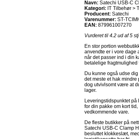
Navn:
Satechi USB-C Cl
Kategori:
IT Tilbehør > 
Producent:
Satechi
Varenummer:
ST-TCIM
EAN:
879961007270
Vurderet til
4.2
ud af 5 st
En stor portion webbutikk
anvendte er i vore dage a
når det passer ind i din
betalelige fragtmulighe
Du kunne også udse dig at
det meste et hak mindre 
dog utvivlsomt være at d
lager.
Leveringstidspunktet på 
for din pakke om kort tid
vedkommende vare.
De fleste butikker på ne
Satechi USB-C Clamp Hub 
besluttet klokkeslæt, med