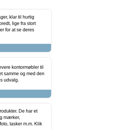
, klar til hurtig
edt, lige fra stort
er for at se deres
evere kontormøbler til
 det samme og med den
es udvalg.
rodukter. De har et
og mærker,
foto, tasker m.m. Klik