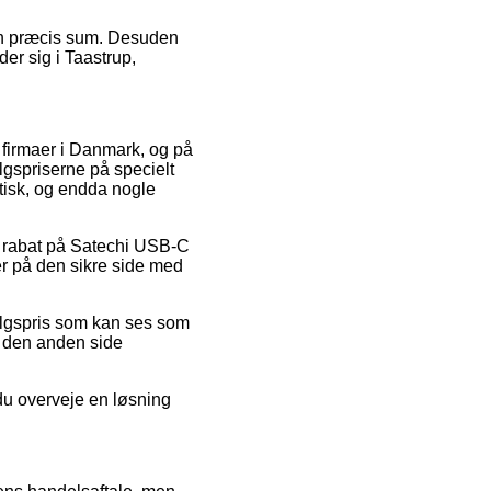
r en præcis sum. Desuden
r sig i Taastrup,
 firmaer i Danmark, og på
algspriserne på specielt
astisk, og endda nogle
r rabat på Satechi USB-C
r på den sikre side med
salgspris som kan ses som
på den anden side
 du overveje en løsning