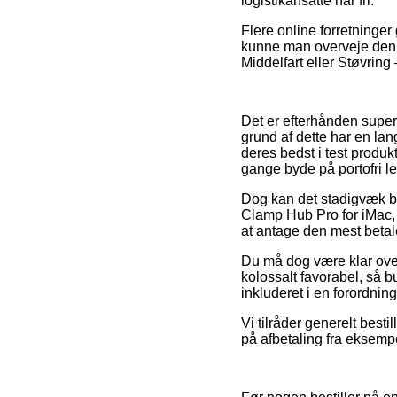
logistikansatte har fri.
Flere online forretninger
kunne man overveje den 
Middelfart eller Støvring –
Det er efterhånden super
grund af dette har en lan
deres bedst i test produkt
gange byde på portofri le
Dog kan det stadigvæk bl
Clamp Hub Pro for iMac,
at antage den mest betale
Du må dog være klar over,
kolossalt favorabel, så b
inkluderet i en forordnin
Vi tilråder generelt best
på afbetaling fra eksempe