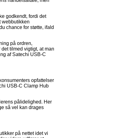
ens handelsaftale, men
e godkendt, fordi det
at webbutikken
 chance for støtte, ifald
kning på ordren,
det tilmed vigtigt, at man
ling af Satechi USB-C
 konsumenters opfattelser
atechi USB-C Clamp Hub
lerens pålidelighed. Her
ge så vel kan drages
ikker på nettet idet vi