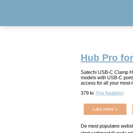
Hub Pro fo
Satechi USB-C Clamp Hub
models with USB-C ports
access for all your most
379
kr.
(Vis fragtpris)
Læs mere »
De mest populære websho