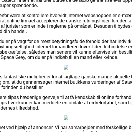
n Satechi internet handler burde de de facto gennemse e-shopp
e super spændende.
for være at kontrollere hvorvidt internet webshoppen er e-mærk
 at online firmaet accepterer de danske retningslinjer, foruden 
 jurister som er inde i reglerne på området. Desuden tilbydes du
d din handel.
 du er på vagt for de mest betydningsfulde forhold der har indvir
ningsrettighed internet forhandleren lover. I den forbindelse er 
sbekræftelse, således man senere vil kunne eftervise sin bestil
Space Grey, om du er på indkøb til en mand eller kvinde.
pas fantastiske muligheder for at iagttage ganske mange aktuelle
slag om, at du gennemsøger internet butikkens vurderinger af S
forinden du bestiller.
e tilpas hæderlige genveje til at få kendskab til online forhand
ops hvor kunder kan meddele en omtale af ordreforløbet, som li
undernes tilfredshed.
ret ved hjælp af annoncer. Vi har samarbejder med forskellige but