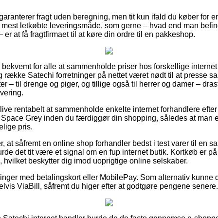
 garanterer fragt uden beregning, men tit kun ifald du køber fo
mest letkøbte leveringsmåde, som gerne – hvad end man befinde
 er at få fragtfirmaet til at køre din ordre til en pakkeshop.
 bekvemt for alle at sammenholde priser hos forskellige internet
g række Satechi forretninger på nettet været nødt til at presse s
er – til drenge og piger, og tillige også til herrer og damer – dr
vering.
ive rentabelt at sammenholde enkelte internet forhandlere efte
 Space Grey inden du færdiggør din shopping, således at man e
lige pris.
 at såfremt en online shop forhandler bedst i test varer til en 
urde det tit være et signal om en fup internet butik. Kortkøb er 
g, hvilket beskytter dig imod uoprigtige online selskaber.
illinger med betalingskort eller MobilePay. Som alternativ kunne
lvis ViaBill, såfremt du higer efter at godtgøre pengene senere.