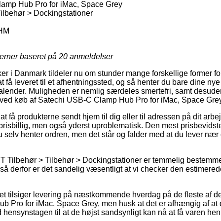
amp Hub Pro for iMac, Space Grey
Tilbehør > Dockingstationer
HM
jerner baseret på
20
anmeldelser
er i Danmark tildeler nu om stunder mange forskellige former for
t få leveret til et afhentningssted, og så henter du bare dine ny
 kalender. Muligheden er nemlig særdeles smertefri, samt desuden
d ved køb af Satechi USB-C Clamp Hub Pro for iMac, Space Grey
 få produkterne sendt hjem til dig eller til adressen på dit arbe
prisbillig, men også yderst uproblematisk. Den mest prisbevidst
u selv henter ordren, men det står og falder med at du lever n
IT Tilbehør > Tilbehør > Dockingstationer er temmelig bestemm
, så derfor er det sandelig væsentligt at vi checker den estimer
ttet tilsiger levering på næstkommende hverdag på de fleste af d
Pro for iMac, Space Grey, men husk at det er afhængig af at de
 hensynstagen til at de højst sandsynligt kan nå at få varen hen t