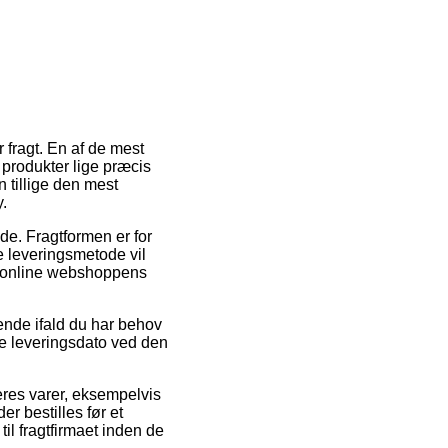
 fragt. En af de mest
e produkter lige præcis
 tillige den mest
.
jde. Fragtformen er for
e leveringsmetode vil
ær online webshoppens
ende ifald du har behov
ede leveringsdato ved den
eres varer, eksempelvis
r bestilles før et
il fragtfirmaet inden de