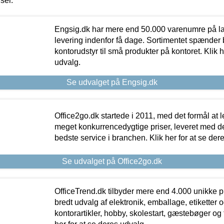
iser.
Engsig.dk har mere end 50.000 varenumre på lager
levering indenfor få dage. Sortimentet spænder br
kontorudstyr til små produkter på kontoret. Klik h
udvalg.
Se udvalget på Engsig.dk
Office2go.dk startede i 2011, med det formål at l
meget konkurrencedygtige priser, leveret med
bedste service i branchen. Klik her for at se der
Se udvalget på Office2go.dk
OfficeTrend.dk tilbyder mere end 4.000 unikke p
bredt udvalg af elektronik, emballage, etiketter 
kontorartikler, hobby, skolestart, gæstebøger og 