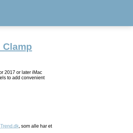
C Clamp
r 2017 or later iMac
els to add convenient
eTrend.dk
, som alle har et