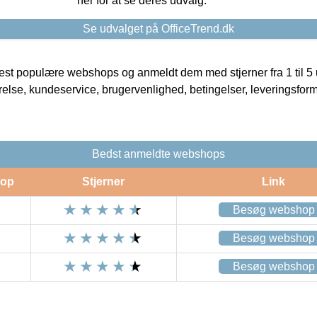
her for at se deres udvalg.
Se udvalget på OfficeTrend.dk
t populære webshops og anmeldt dem med stjerner fra 1 til 5 ud
rrelse, kundeservice, brugervenlighed, betingelser, leveringsfor
Bedst anmeldte webshops
op
Stjerner
Link
Besøg webshop
Besøg webshop
Besøg webshop