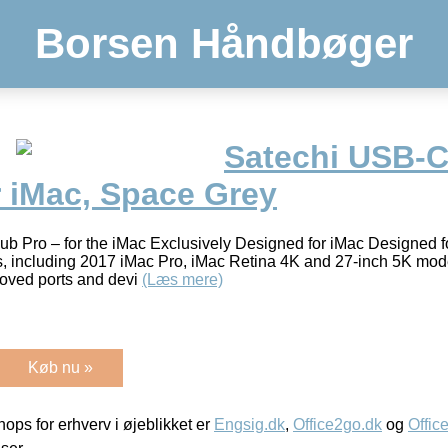
Borsen Håndbøger
Satechi USB-
r iMac, Space Grey
 Pro – for the iMac Exclusively Designed for iMac Designed fo
, including 2017 iMac Pro, iMac Retina 4K and 27-inch 5K mod
-loved ports and devi
(Læs mere)
Køb nu »
ps for erhverv i øjeblikket er
Engsig.dk
,
Office2go.dk
og
Offic