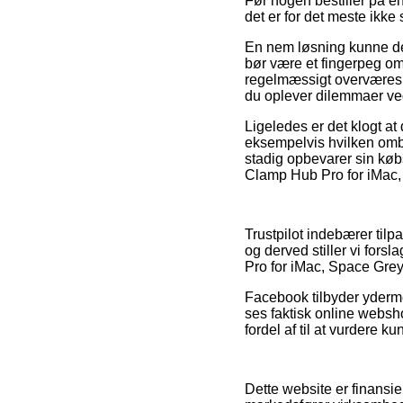
Før nogen bestiller på e
det er for det meste ikk
En nem løsning kunne der
bør være et fingerpeg om
regelmæssigt overværes af
du oplever dilemmaer ve
Ligeledes er det klogt at
eksempelvis hvilken ombyt
stadig opbevarer sin køb
Clamp Hub Pro for iMac, 
Trustpilot indebærer til
og derved stiller vi for
Pro for iMac, Space Grey 
Facebook tilbyder ydermer
ses faktisk online websh
fordel af til at vurdere k
Dette website er finansie