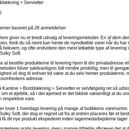
dækning > Servietter
0
jerner baseret på
26
anmeldelser
ere giver nu et bredt udvalg af leveringsmetoder. En af dem der
, fordi du så nemt kan hente de nyindkøbte varer når du har m
å bekvem, og ofte endvidere den mest letkøbte type af levering v
Bulky Soft.
at bestille produkterne til levering hjem til din privatadresse el
toden bliver sædvanligvis lidt mindre prisbillig, men til gengæl
ighed vil dog til enhver tid være at du selv henter produkterne, m
irksomhedens adresse.
Kantine > Borddækning > Servietter er selvfølgelig ret så uds
om et øjeblik, så i det øjemed er det faktisk væsentligt at du 
n respektive vare.
er lover 1 hverdags levering på mange af butikkens varenumre, 
ulky Soft, der dog er regnet ud fra at ordren placeres før et bes
at få dit nye produkt ekspederet inden lagermedarbejderne tager
ræsterer gratis levering, men i mange tilfælde afkræver det at d