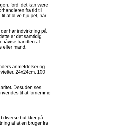
gen, fordi det kan være
rhandleren fra tid til
l at blive hjulpet, når
der har indvirkning på
ette er det samtidig
n påvise handlen af
e eller mand.
kunders anmeldelser og
rvietter, 24x24cm, 100
laritet. Desuden ses
 anvendes til at fornemme
d diverse butikker på
ning af at en bruger fra