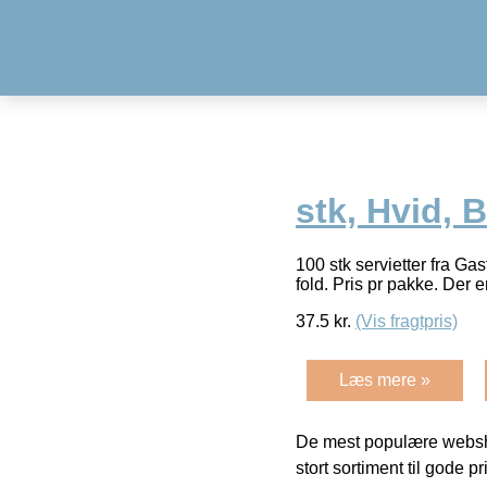
stk, Hvid, 
100 stk servietter fra Ga
fold. Pris pr pakke. Der 
37.5
kr.
(Vis fragtpris)
Læs mere »
De mest populære websho
stort sortiment til gode pr