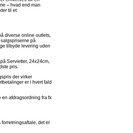
erne – hvad end man
er til et
å diverse online outlets,
e salgspriserne på
nge tilbyde levering uden
 på Servietter, 24x24cm,
dste pris.
gspris der virker
betalinger er i hvert fald
e en afdragsordning fra fx
forretningsaftale, det er