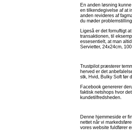
En anden løsning kunne v
en tilkendegivelse af at i
anden revideres af fagmæn
du møder problemstillinge
Ligeså er det fornuftigt
transaktionen, til eksemp
essesentielt, at man alt
Servietter, 24x24cm, 100
Trustpilot præsterer tem
herved er det anbefalels
stk, Hvid, Bulky Soft før 
Facebook genererer derudo
faktisk netshops hvor det
kundetilfredsheden.
Denne hjemmeside er fina
nettet når vi markedsføre
vores website fuldfører e