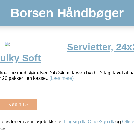
Borsen Håndbøger
Servietter, 24
Bulky Soft
stro-Line med størrelsen 24x24cm, farven hvid, i 2 lag, lavet af p
er 20 pakker i en kasse..
(Læs mere)
Køb nu »
ps for erhverv i øjeblikket er
Engsig.dk
,
Office2go.dk
og
Offic
iser.