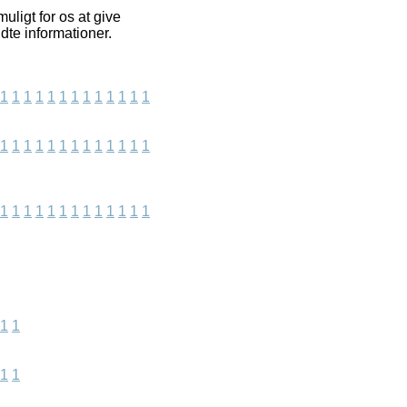
ligt for os at give
dte informationer.
1
1
1
1
1
1
1
1
1
1
1
1
1
1
1
1
1
1
1
1
1
1
1
1
1
1
1
1
1
1
1
1
1
1
1
1
1
1
1
1
1
1
1