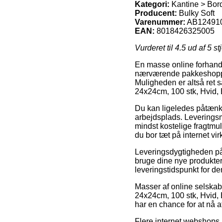
Kategori:
Kantine > Bord
Producent:
Bulky Soft
Varenummer:
AB12491
EAN:
8018426325005
Vurderet til
4.5
ud af 5 st
En masse online forhandl
nærværende pakkeshoppen
Muligheden er altså ret s
24x24cm, 100 stk, Hvid, 
Du kan ligeledes påtænke 
arbejdsplads. Leveringsme
mindst kostelige fragtmul
du bor tæt på internet v
Leveringsdygtigheden på 
bruge dine nye produkter 
leveringstidspunkt for de
Masser af online selskab
24x24cm, 100 stk, Hvid, B
har en chance for at nå 
Flere internet webshops p