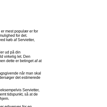
 er mest populær er for
ulighed for det.
ed køb af Servietter,
ler ud på din
d virkelig let. Den
en dette er betinget af at
lagsgivende når man skal
undersøger det estimerede
eksempelvis Servietter,
temt tidspunkt, så at de
 hjem.
er erhverves for en