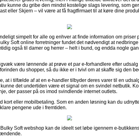
ativ kunne du gribe den mindst kostelige slags levering, som g
st eller Skjern – vil være at få fragtfirmaet til at køre dine produkt
deligt simpelt for alle og enhver at finde information om priser p
Bulky Soft online forretninger fundet det nødvendigt at nedbring
mtidig også til damer og herrer – helt i bund, og endda nogle ga
igvæk være lønnende at prøve et par e-forhandlere efter udsalg
forinden du shopper, så du ikke er i tvivl om at skaffe sig den be
 at i tilfælde af at en e-handler tilbyder deres varer til en udsal
å kunne det undertiden være et signal om en svindel netbutik. Kort
nje, der passer på os imod svindlende internet outlets.
med kort eller mobilbetaling. Som en anden løsning kan du udnytt
l klare pengene ude i fremtiden.
n Bulky Soft webshop kan de ideelt set løbe igennem e-butikkens 
spændende.