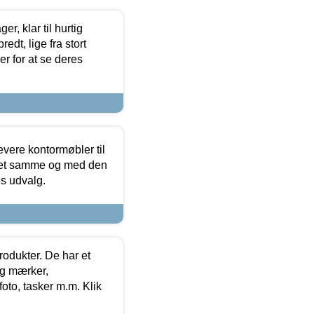
, klar til hurtig
edt, lige fra stort
er for at se deres
evere kontormøbler til
 det samme og med den
es udvalg.
rodukter. De har et
og mærker,
foto, tasker m.m. Klik