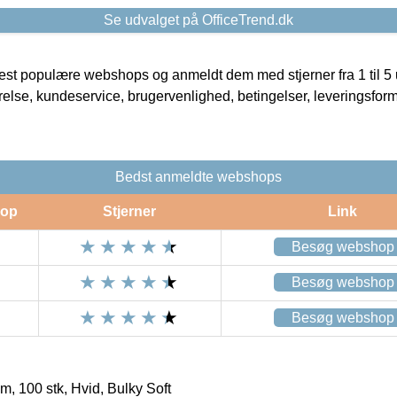
Se udvalget på OfficeTrend.dk
t populære webshops og anmeldt dem med stjerner fra 1 til 5 ud
rrelse, kundeservice, brugervenlighed, betingelser, leveringsfor
Bedst anmeldte webshops
op
Stjerner
Link
Besøg webshop
Besøg webshop
Besøg webshop
m, 100 stk, Hvid, Bulky Soft