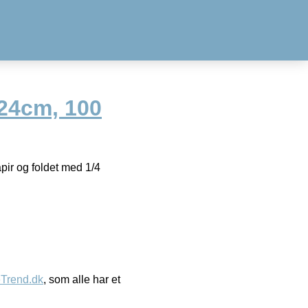
x24cm, 100
apir og foldet med 1/4
eTrend.dk
, som alle har et