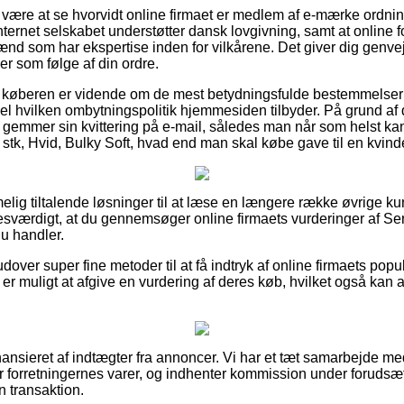
ære at se hvorvidt online firmaet er medlem af e-mærke ordnin
nternet selskabet understøtter dansk lovgivning, samt at online fo
d som har ekspertise inden for vilkårene. Det giver dig genvej ti
r som følge af din ordre.
 at køberen er vidende om de mest betydningsfulde bestemmelser 
el hvilken ombytningspolitik hjemmesiden tilbyder. På grund af d
id gemmer sin kvittering på e-mail, således man når som helst ka
 stk, Hvid, Bulky Soft, hvad end man skal købe gave til en kvind
melig tiltalende løsninger til at læse en længere række øvrige 
esværdigt, at du gennemsøger online firmaets vurderinger af Se
du handler.
ver super fine metoder til at få indtryk af online firmaets popu
 er muligt at afgive en vurdering af deres køb, hvilket også kan
nsieret af indtægter fra annoncer. Vi har et tæt samarbejde me
r forretningernes varer, og indhenter kommission under forudsæt
n transaktion.