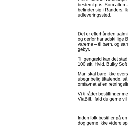
bestemt pris. Som altern
befinder sig i Randers, Ika
udleveringssted.
Det er efterhånden ualmin
og derfor har adskillige 
varerne – til børn, og sa
gebyr.
Til gengæld kan det stad
100 stk, Hvid, Bulky Soft 
Man skal bare ikke overse,
ubegribelig tiltalende, s
omfavnet af en retningsli
Vi tilråder bestillinger 
ViaBill, ifald du gerne vi
Inden folk bestiller på e
dog gerne ikke videre 