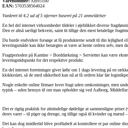
Varenummer:
AB95100
EAN:
5703538564024
Vurderet til
4.2
ud af 5 stjerner baseret på
21
anmeldelser
En hel del internet virksomheder tildeler i øjeblikket diverse fragtløsn
Den er altså særligt bekvem, samt tit tillige den mest betalelige frag
Du burde endvidere forsøge at få produkterne sendt til din lejlighed el
leveringsmåde kan ikke benægtes at være at hente ordren selv, men den
Fragtperioden på Kantine > Borddækning > Servietter kan være ekstrem
leveringstidspunkt for det respektive produkt.
En del internet forretninger giver løfte om 1 dags levering på en rækk
klokkeslæt, så de med sikkerhed kan nå at få ordren klar før logistikper
Nogle enkelte online firmaer lover fragt uden omkostninger, men unde
typisk – uden hensyn til om man opholder sig ved Aalborg, Middelfart e
Det er rigtig praktisk for almindelige dødelige at sammenligne priser (
deres varer – til piger og drenge, og tillige også til kvinder og mænd
Det kan dog imidlertid blive profitabelt at kontrollere et par online sh