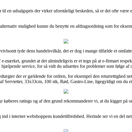
 til en udsalgspris der virker uforståeligt beskeden, så er det ofte være
en alternativ mulighed kunne du benytte en afdragsordning som for eksemp
vlsomt tyde dens handelsvilkår, det er dog i mange tilfælde et omfatte
f e-mærket, grundet at det almindeligvis er et tegn på at e-firmaet respekt
 hjælpende service, for så vidt du udsættes for problemer som følge af 
ægter der er gældende for ordren, for eksempel den returrettighed netsh
 af Servietter, 33x33cm, 100 stk, Rød, Gastro-Line, ligegyldigt om du ef
rige køberes ratings og af den grund rekommanderer vi, at du kigger på o
ig ind i internet webshoppens kundetilfredshed. Herinde ser vi en del n