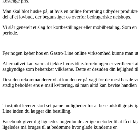
kostelige pris.
Man skal blot huske på, at hvis en online forretning udbyder produkter
del af et lovbud, der begunstiger os overfor bedrageriske netshops.
Vi slår generelt et slag for kortbestillinger eller mobilbetaling. Som 
periode.
Før nogen køber hos en Gastro-Line online virksomhed kunne man utvi
Alternativet kan være at tjekke hvorvidt e-forretningen er verificeret a
sagkyndige som behersker vilkårene. Dette er desuden din lejlighed til
Desuden rekommanderer vi at kunden er på vagt for de mest basale vedt
stadig beholder ens e-mail kvittering, så man altid kan bevise handlen
Trustpilot leverer stort set pæne muligheder for at bese adskillige øv
Line inden du lægger din bestilling.
Facebook giver dig ligeledes nogenlunde ærlige metoder til at få et k
ligeledes må bruges til at bedømme hvor glade kunderne er.