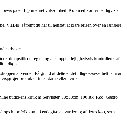
 et bevis på en fup internet virksomhed. Køb med kort er heldigvis en
el ViaBill, såfremt du har til hensigt at klare prisen over en længere
nde arbejde.
erer de opstillede regler, og at shoppen lejlighedsvis kontrolleres af
dit indkøb.
oppen anvender. På grund af dette er det tillige essesentielt, at man
terspørger produkter til en dame eller herre.
nline butikkens kritik af Servietter, 33x33cm, 100 stk, Rød, Gastro-
etshops hvor folk kan tilkendegive en vurdering af deres køb, som