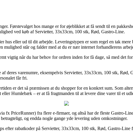
inger. Førstevalget hos mange er for øjeblikket at få sendt til en pakkes
tmulighed ved køb af Servietter, 33x33cm, 100 stk, Rød, Gastro-Line.
ler hus eller ud til dit arbejde. Leveringstypen er som regel en tak mere
 mulighed står og falder med at du er nær internet forhandlerens arbej
t vigtig når du har behov for ordren inden for få dage, så med det form
e af deres varenumre, eksempelvis Servietter, 33x33cm, 100 stk, Rød, Ga
sonalet får fri.
rtiden er det så præmissen at du shopper for en konkret sum. Som alter
ller Humlebæk – er at få fragtmanden til at levere dine varer til et udl
via fx PriceRunner) fra flere e-firmaer, og altså har de fleste Gastro-Li
 – betragteligt, og endda nogle gange yde levering uden omkostninger.
ops efter rabatkoder på Servietter, 33x33cm, 100 stk, Rød, Gastro-Line fo