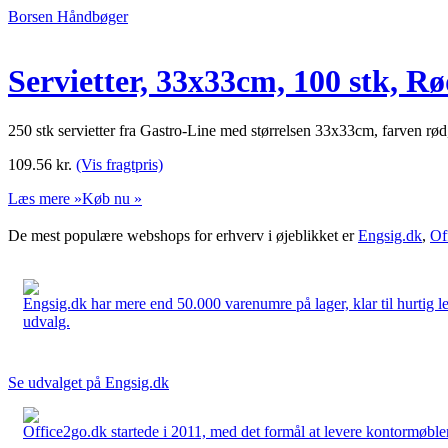
Borsen Håndbøger
Servietter, 33x33cm, 100 stk, R
250 stk servietter fra Gastro-Line med størrelsen 33x33cm, farven rød,
109.56
kr.
(Vis fragtpris)
Læs mere »
Køb nu »
De mest populære webshops for erhverv i øjeblikket er
Engsig.dk
,
Of
Engsig.dk har mere end 50.000 varenumre på lager, klar til hurtig lev
udvalg.
Se udvalget på Engsig.dk
Office2go.dk startede i 2011, med det formål at levere kontormøbler