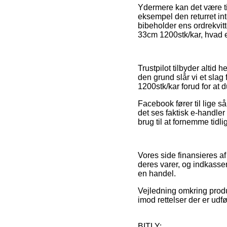
Ydermere kan det være til
eksempel den returret in
bibeholder ens ordrekvit
33cm 1200stk/kar, hvad e
Trustpilot tilbyder alti
den grund slår vi et slag
1200stk/kar forud for at 
Facebook fører til lige så
det ses faktisk e-handler 
brug til at fornemme tidl
Vores side finansieres a
deres varer, og indkasse
en handel.
Vejledning omkring produ
imod rettelser der er udf
BITLY: