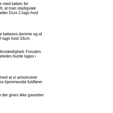
e med købet, for
lt, at man stadigvæk
etter Duni 2-lags hvid
elle køberes domme og af
i 2-lags hvid 33cm
ens troværdighed. Foruden
igeledes burde tages i
rved at vi annoncerer
res hjemmeside fuldfører
der gives ikke garantier