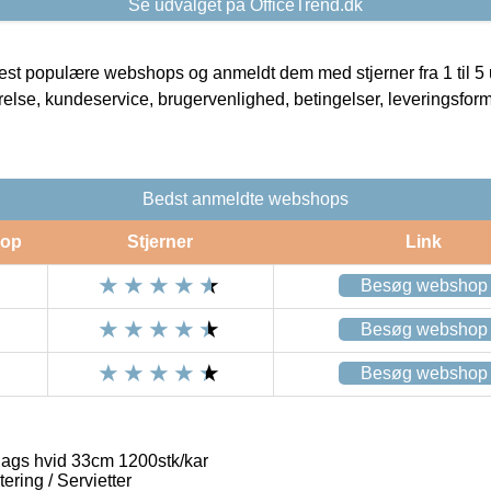
Se udvalget på OfficeTrend.dk
t populære webshops og anmeldt dem med stjerner fra 1 til 5 ud
rrelse, kundeservice, brugervenlighed, betingelser, leveringsfor
Bedst anmeldte webshops
op
Stjerner
Link
Besøg webshop
Besøg webshop
Besøg webshop
-lags hvid 33cm 1200stk/kar
ring / Servietter