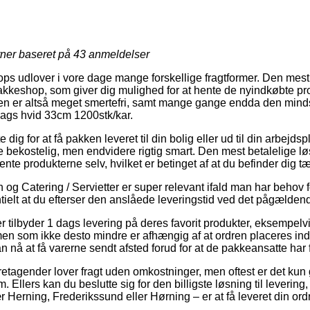
rner baseret på
43
anmeldelser
ops udlover i vore dage mange forskellige fragtformer. Den mest 
 pakkeshop, som giver dig mulighed for at hente de nyindkøbte pro
en er altså meget smertefri, samt mange gange endda den mindst
-lags hvid 33cm 1200stk/kar.
e dig for at få pakken leveret til din bolig eller ud til din arbej
ere bekostelig, men endvidere rigtig smart. Den mest betalelige løs
hente produkterne selv, hvilket er betinget af at du befinder dig 
og Catering / Servietter er super relevant ifald man har behov f
ntielt at du efterser den anslåede leveringstid ved det pågælden
r tilbyder 1 dags levering på deres favorit produkter, eksempelv
en som ikke desto mindre er afhængig af at ordren placeres inden
n nå at få varerne sendt afsted forud for at de pakkeansatte har f
oretagender lover fragt uden omkostninger, men oftest er det ku
. Ellers kan du beslutte sig for den billigste løsning til levering
Herning, Frederikssund eller Hørning – er at få leveret din ord