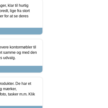
, klar til hurtig
edt, lige fra stort
er for at se deres
evere kontormøbler til
 det samme og med den
es udvalg.
rodukter. De har et
og mærker,
foto, tasker m.m. Klik