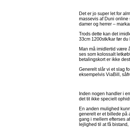
Det er jo super let for a
massevis af Duni online s
damer og herrer – markan
Trods dette kan det imidle
33cm 1200stk/kar før du b
Man må imidlertid være år
ses som kolossalt letkø
betalingskort er ikke des
Generelt slår vi et slag f
eksempelvis ViaBill, såfr
Inden nogen handler i en
det tit ikke specielt ophi
En anden mulighed kunne
generelt er et billede på 
gang i mellem efterses a
lejlighed til at få bistan