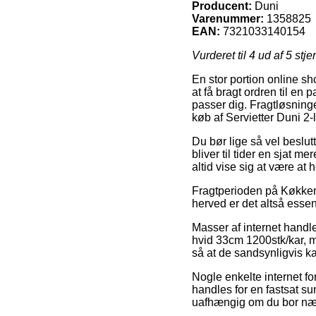
Producent:
Duni
Varenummer:
1358825
EAN:
7321033140154
Vurderet til
4
ud af 5 stje
En stor portion online sh
at få bragt ordren til en
passer dig. Fragtløsning
køb af Servietter Duni 2
Du bør lige så vel beslutt
bliver til tider en sjat m
altid vise sig at være at 
Fragtperioden på Køkken 
herved er det altså esse
Masser af internet handle
hvid 33cm 1200stk/kar, m
så at de sandsynligvis ka
Nogle enkelte internet f
handles for en fastsat sum
uafhængig om du bor nær 