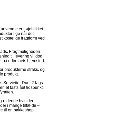
anvendte er i øjeblikket
dukter lige når det
 kostelige fragtform ved
dsplads. Fragtmuligheden
ning til levering vil dog
tæt på e-firmaets hjemsted.
or produkterne straks, og
de produkt.
is Servietter Duni 2-lags
 et fastslået tidspunkt,
yraften.
n gældende hvis der
, der i mange tilfælde –
re til en pakkeshop.