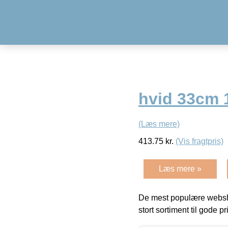
hvid 33cm 
(Læs mere)
413.75
kr.
(Vis fragtpris)
Læs mere »
De mest populære websho
stort sortiment til gode pr