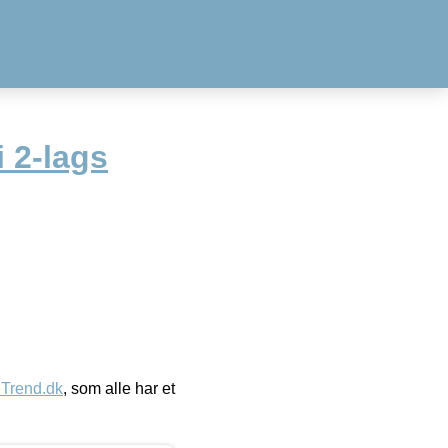
i 2-lags
eTrend.dk
, som alle har et