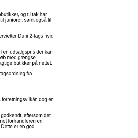
utikker, og til tak har
l juniorer, samt også til
Servietter Duni 2-lags hvid
il en udsalgspris der kan
. Køb med gængse
gtige butikker på nettet.
dragsordning fra
orretningsvilkår, dog er
godkendt, eftersom det
ernet forhandleren en
 Dette er en god