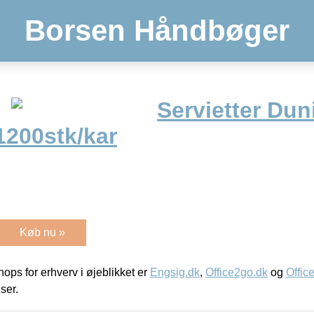
Borsen Håndbøger
Servietter Dun
1200stk/kar
Køb nu »
ps for erhverv i øjeblikket er
Engsig.dk
,
Office2go.dk
og
Offic
iser.