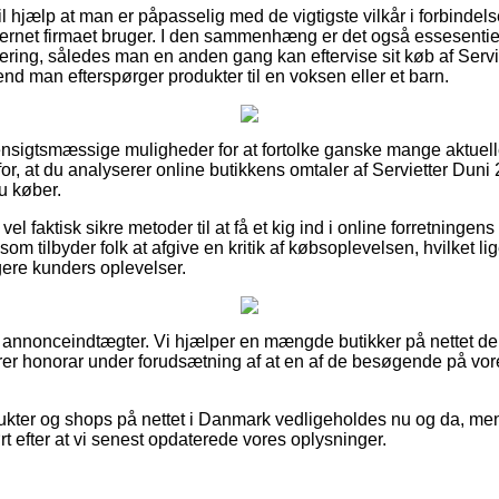
 hjælp at man er påpasselig med de vigtigste vilkår i forbindels
ternet firmaet bruger. I den sammenhæng er det også essesentie
tering, således man en anden gang kan eftervise sit køb af Servi
nd man efterspørger produkter til en voksen eller et barn.
d hensigtsmæssige muligheder for at fortolke ganske mange aktu
 for, at du analyserer online butikkens omtaler af Servietter Dun
du køber.
 vel faktisk sikre metoder til at få et kig ind i online forretning
som tilbyder folk at afgive en kritik af købsoplevelsen, hvilket l
igere kunders oplevelser.
f annonceindtægter. Vi hjælper en mængde butikker på nettet de
rer honorar under forudsætning af at en af de besøgende på vo
kter og shops på nettet i Danmark vedligeholdes nu og da, men 
ørt efter at vi senest opdaterede vores oplysninger.