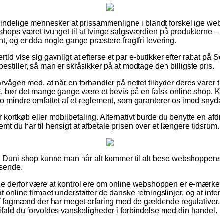
lmindelige mennesker at prissammenligne i blandt forskellige webb
hops været tvunget til at tvinge salgsværdien på produkterne – ti
t, og endda nogle gange præstere fragtfri levering.
rtid vise sig gavnligt at efterse et par e-butikker efter rabat på 
estiller, så man er skråsikker på at modtage den billigste pris.
vågen med, at når en forhandler på nettet tilbyder deres varer t
bt, bør det mange gange være et bevis på en falsk online shop
to mindre omfattet af et reglement, som garanterer os imod snyda
or kortkøb eller mobilbetaling. Alternativt burde du benytte en af
emt du har til hensigt at afbetale prisen over et længere tidsrum.
 Duni shop kunne man når alt kommer til alt bese webshoppens f
dsende.
 derfor være at kontrollere om online webshoppen er e-mærke 
at online firmaet understøtter de danske retningslinjer, og at int
f fagmænd der har meget erfaring med de gældende regulativer.
d, ifald du forvoldes vanskeligheder i forbindelse med din handel.