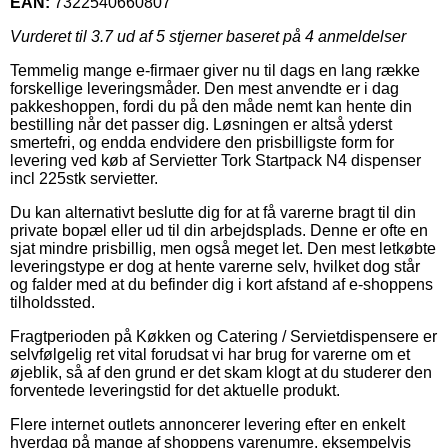
EAN:
7322540660807
Vurderet til
3.7
ud af 5 stjerner baseret på
4
anmeldelser
Temmelig mange e-firmaer giver nu til dags en lang række
forskellige leveringsmåder. Den mest anvendte er i dag
pakkeshoppen, fordi du på den måde nemt kan hente din
bestilling når det passer dig. Løsningen er altså yderst
smertefri, og endda endvidere den prisbilligste form for
levering ved køb af Servietter Tork Startpack N4 dispenser
incl 225stk servietter.
Du kan alternativt beslutte dig for at få varerne bragt til din
private bopæl eller ud til din arbejdsplads. Denne er ofte en
sjat mindre prisbillig, men også meget let. Den mest letkøbte
leveringstype er dog at hente varerne selv, hvilket dog står
og falder med at du befinder dig i kort afstand af e-shoppens
tilholdssted.
Fragtperioden på Køkken og Catering / Servietdispensere er
selvfølgelig ret vital forudsat vi har brug for varerne om et
øjeblik, så af den grund er det skam klogt at du studerer den
forventede leveringstid for det aktuelle produkt.
Flere internet outlets annoncerer levering efter en enkelt
hverdag på mange af shoppens varenumre, eksempelvis