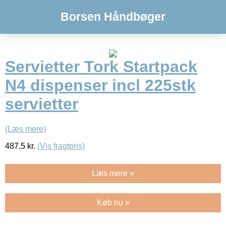
Borsen Håndbøger
Servietter Tork Startpack
N4 dispenser incl 225stk
servietter
(Læs mere)
487.5
kr.
(Vis fragtpris)
Læs mere »
Køb nu »