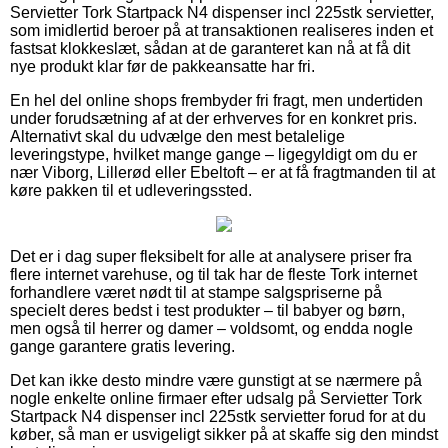
Servietter Tork Startpack N4 dispenser incl 225stk servietter,
som imidlertid beroer på at transaktionen realiseres inden et
fastsat klokkeslæt, sådan at de garanteret kan nå at få dit
nye produkt klar før de pakkeansatte har fri.
En hel del online shops frembyder fri fragt, men undertiden
under forudsætning af at der erhverves for en konkret pris.
Alternativt skal du udvælge den mest betalelige
leveringstype, hvilket mange gange – ligegyldigt om du er
nær Viborg, Lillerød eller Ebeltoft – er at få fragtmanden til at
køre pakken til et udleveringssted.
Det er i dag super fleksibelt for alle at analysere priser fra
flere internet varehuse, og til tak har de fleste Tork internet
forhandlere været nødt til at stampe salgspriserne på
specielt deres bedst i test produkter – til babyer og børn,
men også til herrer og damer – voldsomt, og endda nogle
gange garantere gratis levering.
Det kan ikke desto mindre være gunstigt at se nærmere på
nogle enkelte online firmaer efter udsalg på Servietter Tork
Startpack N4 dispenser incl 225stk servietter forud for at du
køber, så man er usvigeligt sikker på at skaffe sig den mindst