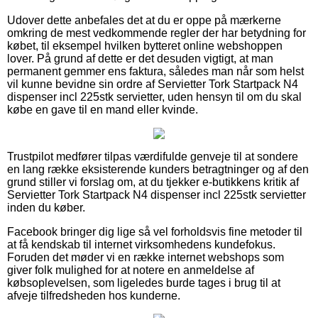
Udover dette anbefales det at du er oppe på mærkerne
omkring de mest vedkommende regler der har betydning for
købet, til eksempel hvilken bytteret online webshoppen
lover. På grund af dette er det desuden vigtigt, at man
permanent gemmer ens faktura, således man når som helst
vil kunne bevidne sin ordre af Servietter Tork Startpack N4
dispenser incl 225stk servietter, uden hensyn til om du skal
købe en gave til en mand eller kvinde.
Trustpilot medfører tilpas værdifulde genveje til at sondere
en lang række eksisterende kunders betragtninger og af den
grund stiller vi forslag om, at du tjekker e-butikkens kritik af
Servietter Tork Startpack N4 dispenser incl 225stk servietter
inden du køber.
Facebook bringer dig lige så vel forholdsvis fine metoder til
at få kendskab til internet virksomhedens kundefokus.
Foruden det møder vi en række internet webshops som
giver folk mulighed for at notere en anmeldelse af
købsoplevelsen, som ligeledes burde tages i brug til at
afveje tilfredsheden hos kunderne.