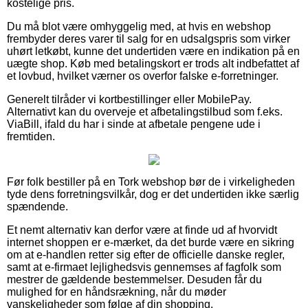
kostelige pris.
Du må blot være omhyggelig med, at hvis en webshop
frembyder deres varer til salg for en udsalgspris som virker
uhørt letkøbt, kunne det undertiden være en indikation på en
uægte shop. Køb med betalingskort er trods alt indbefattet af
et lovbud, hvilket værner os overfor falske e-forretninger.
Generelt tilråder vi kortbestillinger eller MobilePay.
Alternativt kan du overveje et afbetalingstilbud som f.eks.
ViaBill, ifald du har i sinde at afbetale pengene ude i
fremtiden.
Før folk bestiller på en Tork webshop bør de i virkeligheden
tyde dens forretningsvilkår, dog er det undertiden ikke særlig
spændende.
Et nemt alternativ kan derfor være at finde ud af hvorvidt
internet shoppen er e-mærket, da det burde være en sikring
om at e-handlen retter sig efter de officielle danske regler,
samt at e-firmaet lejlighedsvis gennemses af fagfolk som
mestrer de gældende bestemmelser. Desuden får du
mulighed for en håndsrækning, når du møder
vanskeligheder som følge af din shopping.