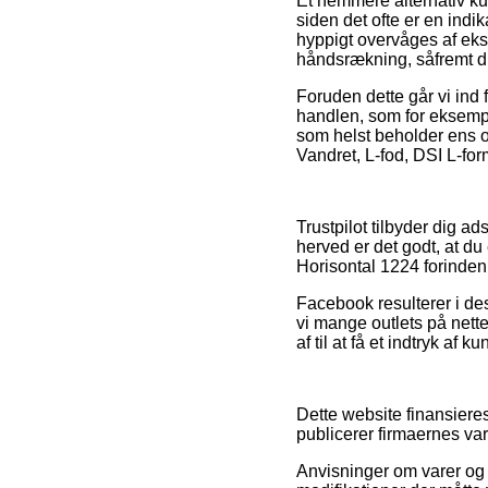
Et nemmere alternativ k
siden det ofte er en indi
hyppigt overvåges af eksp
håndsrækning, såfremt du
Foruden dette går vi ind
handlen, som for eksempe
som helst beholder ens o
Vandret, L-fod, DSI L-for
Trustpilot tilbyder dig a
herved er det godt, at du 
Horisontal 1224 forinden
Facebook resulterer i de
vi mange outlets på nette
af til at få et indtryk af 
Dette website finansiere
publicerer firmaernes va
Anvisninger om varer og w