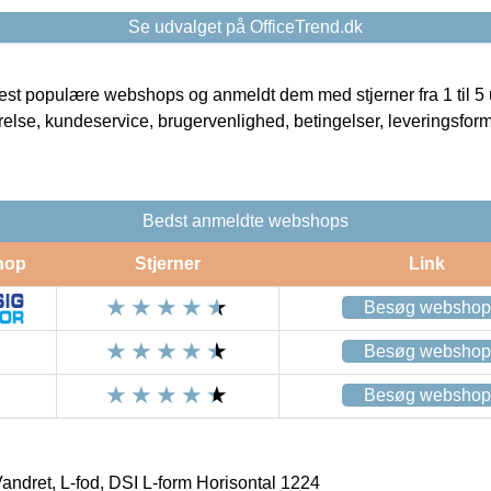
Se udvalget på OfficeTrend.dk
t populære webshops og anmeldt dem med stjerner fra 1 til 5 ud
rrelse, kundeservice, brugervenlighed, betingelser, leveringsfor
Bedst anmeldte webshops
hop
Stjerner
Link
Besøg webshop
Besøg webshop
Besøg webshop
Vandret, L-fod, DSI L-form Horisontal 1224