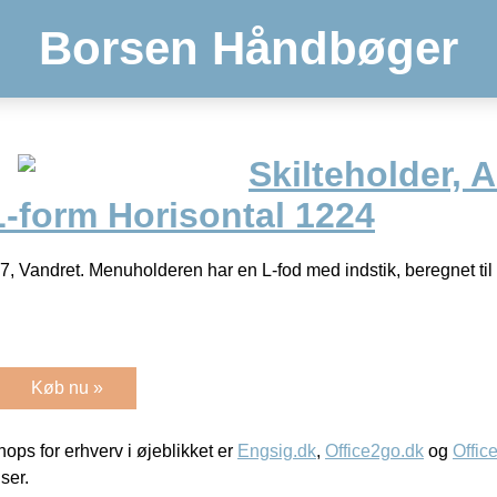
Borsen Håndbøger
Skilteholder, A
L-form Horisontal 1224
, Vandret. Menuholderen har en L-fod med indstik, beregnet til
Køb nu »
ps for erhverv i øjeblikket er
Engsig.dk
,
Office2go.dk
og
Offic
iser.