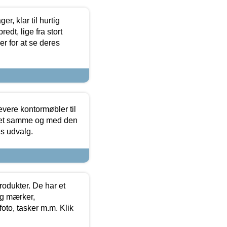
, klar til hurtig
edt, lige fra stort
er for at se deres
evere kontormøbler til
 det samme og med den
es udvalg.
rodukter. De har et
og mærker,
foto, tasker m.m. Klik