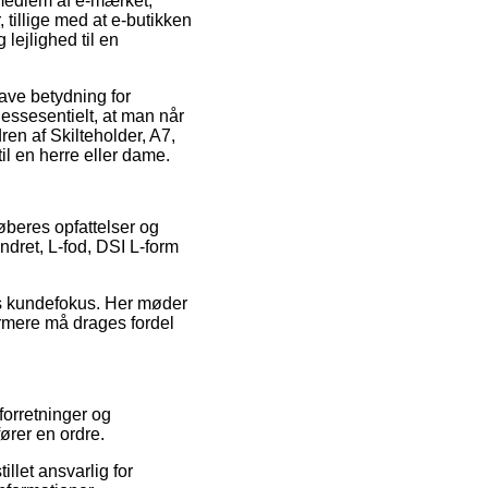
 medlem af e-mærket,
 tillige med at e-butikken
lejlighed til en
ave betydning for
essesentielt, at man når
en af Skilteholder, A7,
il en herre eller dame.
køberes opfattelser og
andret, L-fod, DSI L-form
ns kundefokus. Her møder
dermere må drages fordel
forretninger og
ører en ordre.
llet ansvarlig for