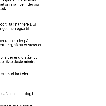
shopper for en bestemt
set om man befinder sig
ted.
og til tak har flere DSI
enge, men også til
ter rabatkoder på
illing, så du er sikret at
pris der er uforståeligt
t er ikke desto mindre
t tilbud fra f.eks.
aftale, det er dog i