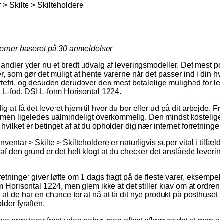
 > Skilte > Skilteholdere
jerner baseret på
30
anmeldelser
 handler yder nu et bredt udvalg af leveringsmodeller. Det mest
r, som gør det muligt at hente varerne når det passer ind i din 
tefri, og desuden derudover den mest betalelige mulighed for l
, L-fod, DSI L-form Horisontal 1224.
 at få det leveret hjem til hvor du bor eller ud på dit arbejde. 
e, men ligeledes ualmindeligt overkommelig. Den mindst kosteli
, hvilket er betinget af at du opholder dig nær internet forretninge
entar > Skilte > Skilteholdere er naturligvis super vital i tilfæld
g af den grund er det helt klogt at du checker det anslåede leveri
retninger giver løfte om 1 dags fragt på de fleste varer, eksempel
m Horisontal 1224, men glem ikke at det stiller krav om at ordren 
 at de har en chance for at nå at få dit nye produkt på posthuset 
der fyraften.