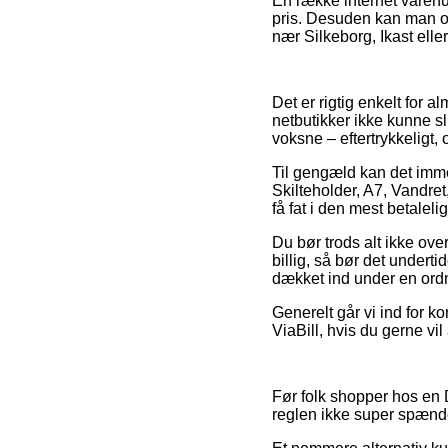
En række internet varehu
pris. Desuden kan man ov
nær Silkeborg, Ikast eller
Det er rigtig enkelt for a
netbutikker ikke kunne sl
voksne – eftertrykkeligt,
Til gengæld kan det imme
Skilteholder, A7, Vandret
få fat i den mest betalelig
Du bør trods alt ikke over
billig, så bør det undert
dækket ind under en ordni
Generelt går vi ind for ko
ViaBill, hvis du gerne vil
Før folk shopper hos en 
reglen ikke super spæn