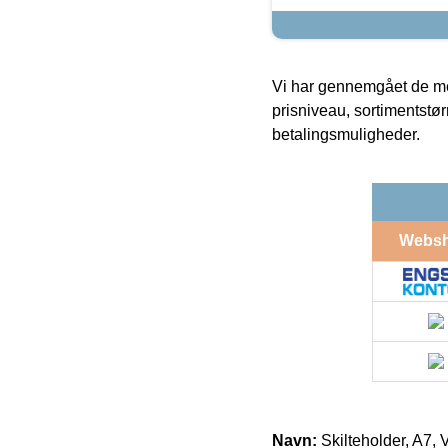
Vi har gennemgået de mes
prisniveau, sortimentstø
betalingsmuligheder.
Webs
Navn:
Skilteholder, A7, 