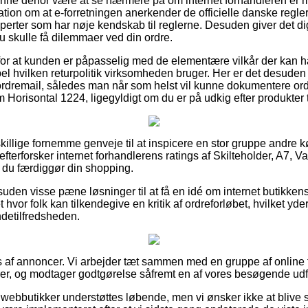
unne derfor være at se nærmere på om internet forhandleren er
kation om at e-forretningen anerkender de officielle danske regler,
erter som har nøje kendskab til reglerne. Desuden giver det dig 
 skulle få dilemmaer ved din ordre.
 for at kunden er påpasselig med de elementære vilkår der kan h
l hvilken returpolitik virksomheden bruger. Her er det desuden 
rdremail, således man når som helst vil kunne dokumentere ordr
m Horisontal 1224, ligegyldigt om du er på udkig efter produkter t
dskillige fornemme genveje til at inspicere en stor gruppe andre 
efterforsker internet forhandlerens ratings af Skilteholder, A7, V
 du færdiggør din shopping.
suden visse pæne løsninger til at få en idé om internet butikke
t hvor folk kan tilkendegive en kritik af ordreforløbet, hvilket y
kundetilfredsheden.
s af annoncer. Vi arbejder tæt sammen med en gruppe af online 
rer, og modtager godtgørelse såfremt en af vores besøgende udf
ebbutikker understøttes løbende, men vi ønsker ikke at blive sti