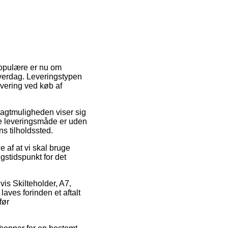
 populære er nu om
hverdag. Leveringstypen
evering ved køb af
Fragtmuligheden viser sig
ge leveringsmåde er uden
ns tilholdssted.
e af at vi skal bruge
ngstidspunkt for det
vis Skilteholder, A7,
laves forinden et aftalt
før