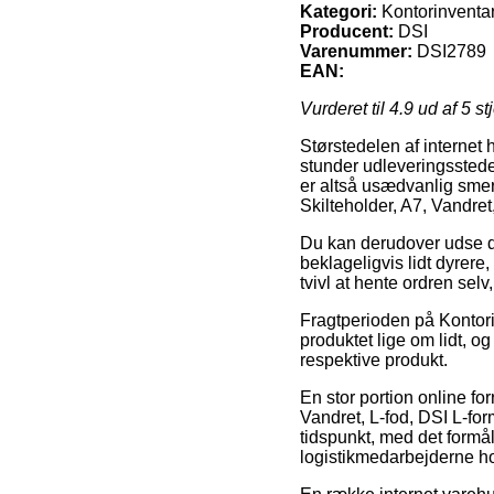
Kategori:
Kontorinventar
Producent:
DSI
Varenummer:
DSI2789
EAN:
Vurderet til
4.9
ud af 5 st
Størstedelen af internet
stunder udleveringsstede
er altså usædvanlig smer
Skilteholder, A7, Vandret
Du kan derudover udse dig
beklageligvis lidt dyrer
tvivl at hente ordren selv
Fragtperioden på Kontorinv
produktet lige om lidt, o
respektive produkt.
En stor portion online for
Vandret, L-fod, DSI L-for
tidspunkt, med det formål
logistikmedarbejderne hol