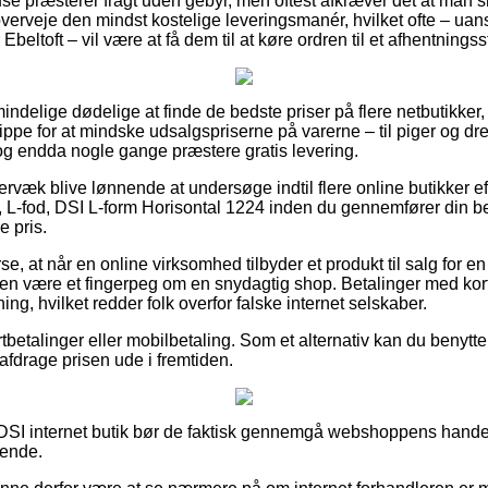
se præsterer fragt uden gebyr, men oftest afkræver det at man 
erveje den mindst kostelige leveringsmanér, hvilket ofte – uan
 Ebeltoft – vil være at få dem til at køre ordren til et afhentningss
lmindelige dødelige at finde de bedste priser på flere netbutikker, 
ippe for at mindske udsalgspriserne på varerne – til piger og dr
 og endda nogle gange præstere gratis levering.
rvæk blive lønnende at undersøge indtil flere online butikker ef
, L-fod, DSI L-form Horisontal 1224 inden du gennemfører din best
e pris.
se, at når en online virksomhed tilbyder et produkt til salg for en 
iden være et fingerpeg om en snydagtig shop. Betalinger med kor
ng, hvilket redder folk overfor falske internet selskaber.
rtbetalinger eller mobilbetaling. Som et alternativ kan du benytte e
 afdrage prisen ude i fremtiden.
DSI internet butik bør de faktisk gennemgå webshoppens handels
dende.