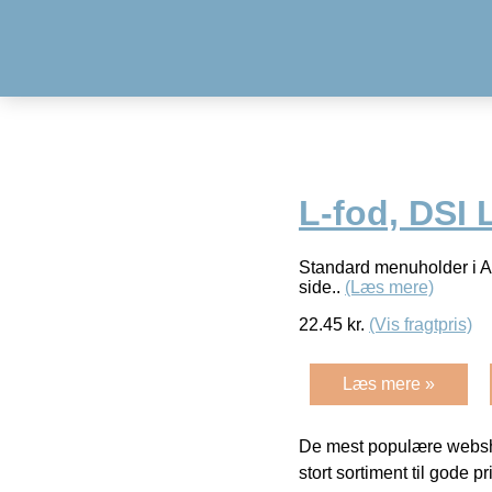
L-fod, DSI 
Standard menuholder i A7
side..
(Læs mere)
22.45
kr.
(Vis fragtpris)
Læs mere »
De mest populære websho
stort sortiment til gode pr