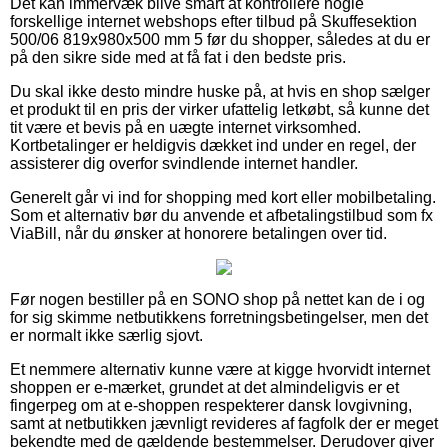
Det kan immervæk blive smart at kontrollere nogle
forskellige internet webshops efter tilbud på Skuffesektion
500/06 819x980x500 mm 5 før du shopper, således at du er
på den sikre side med at få fat i den bedste pris.
Du skal ikke desto mindre huske på, at hvis en shop sælger
et produkt til en pris der virker ufattelig letkøbt, så kunne det
tit være et bevis på en uægte internet virksomhed.
Kortbetalinger er heldigvis dækket ind under en regel, der
assisterer dig overfor svindlende internet handler.
Generelt går vi ind for shopping med kort eller mobilbetaling.
Som et alternativ bør du anvende et afbetalingstilbud som fx
ViaBill, når du ønsker at honorere betalingen over tid.
Før nogen bestiller på en SONO shop på nettet kan de i og
for sig skimme netbutikkens forretningsbetingelser, men det
er normalt ikke særlig sjovt.
Et nemmere alternativ kunne være at kigge hvorvidt internet
shoppen er e-mærket, grundet at det almindeligvis er et
fingerpeg om at e-shoppen respekterer dansk lovgivning,
samt at netbutikken jævnligt revideres af fagfolk der er meget
bekendte med de gældende bestemmelser. Derudover giver