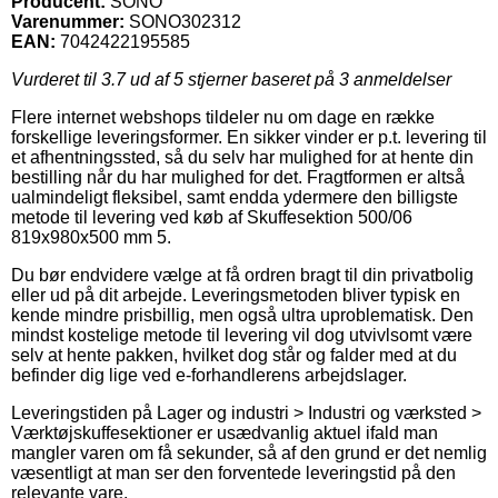
Producent:
SONO
Varenummer:
SONO302312
EAN:
7042422195585
Vurderet til
3.7
ud af 5 stjerner baseret på
3
anmeldelser
Flere internet webshops tildeler nu om dage en række
forskellige leveringsformer. En sikker vinder er p.t. levering til
et afhentningssted, så du selv har mulighed for at hente din
bestilling når du har mulighed for det. Fragtformen er altså
ualmindeligt fleksibel, samt endda ydermere den billigste
metode til levering ved køb af Skuffesektion 500/06
819x980x500 mm 5.
Du bør endvidere vælge at få ordren bragt til din privatbolig
eller ud på dit arbejde. Leveringsmetoden bliver typisk en
kende mindre prisbillig, men også ultra uproblematisk. Den
mindst kostelige metode til levering vil dog utvivlsomt være
selv at hente pakken, hvilket dog står og falder med at du
befinder dig lige ved e-forhandlerens arbejdslager.
Leveringstiden på Lager og industri > Industri og værksted >
Værktøjskuffesektioner er usædvanlig aktuel ifald man
mangler varen om få sekunder, så af den grund er det nemlig
væsentligt at man ser den forventede leveringstid på den
relevante vare.