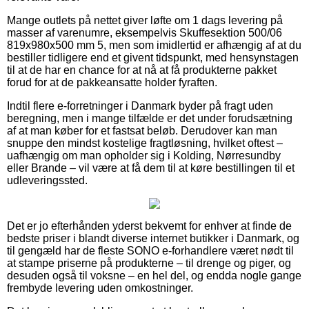
Mange outlets på nettet giver løfte om 1 dags levering på
masser af varenumre, eksempelvis Skuffesektion 500/06
819x980x500 mm 5, men som imidlertid er afhængig af at du
bestiller tidligere end et givent tidspunkt, med hensynstagen
til at de har en chance for at nå at få produkterne pakket
forud for at de pakkeansatte holder fyraften.
Indtil flere e-forretninger i Danmark byder på fragt uden
beregning, men i mange tilfælde er det under forudsætning
af at man køber for et fastsat beløb. Derudover kan man
snuppe den mindst kostelige fragtløsning, hvilket oftest –
uafhængig om man opholder sig i Kolding, Nørresundby
eller Brande – vil være at få dem til at køre bestillingen til et
udleveringssted.
Det er jo efterhånden yderst bekvemt for enhver at finde de
bedste priser i blandt diverse internet butikker i Danmark, og
til gengæld har de fleste SONO e-forhandlere været nødt til
at stampe priserne på produkterne – til drenge og piger, og
desuden også til voksne – en hel del, og endda nogle gange
frembyde levering uden omkostninger.