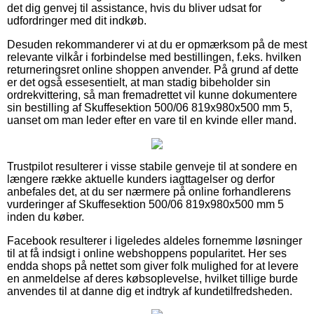
det dig genvej til assistance, hvis du bliver udsat for
udfordringer med dit indkøb.
Desuden rekommanderer vi at du er opmærksom på de mest
relevante vilkår i forbindelse med bestillingen, f.eks. hvilken
returneringsret online shoppen anvender. På grund af dette
er det også essesentielt, at man stadig bibeholder sin
ordrekvittering, så man fremadrettet vil kunne dokumentere
sin bestilling af Skuffesektion 500/06 819x980x500 mm 5,
uanset om man leder efter en vare til en kvinde eller mand.
Trustpilot resulterer i visse stabile genveje til at sondere en
længere række aktuelle kunders iagttagelser og derfor
anbefales det, at du ser nærmere på online forhandlerens
vurderinger af Skuffesektion 500/06 819x980x500 mm 5
inden du køber.
Facebook resulterer i ligeledes aldeles fornemme løsninger
til at få indsigt i online webshoppens popularitet. Her ses
endda shops på nettet som giver folk mulighed for at levere
en anmeldelse af deres købsoplevelse, hvilket tillige burde
anvendes til at danne dig et indtryk af kundetilfredsheden.