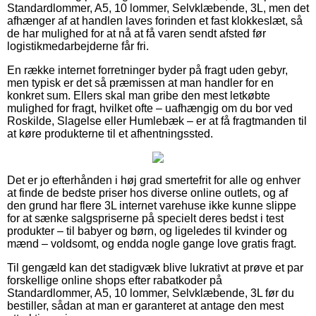
Standardlommer, A5, 10 lommer, Selvklæbende, 3L, men det
afhænger af at handlen laves forinden et fast klokkeslæt, så
de har mulighed for at nå at få varen sendt afsted før
logistikmedarbejderne får fri.
En række internet forretninger byder på fragt uden gebyr,
men typisk er det så præmissen at man handler for en
konkret sum. Ellers skal man gribe den mest letkøbte
mulighed for fragt, hvilket ofte – uafhængig om du bor ved
Roskilde, Slagelse eller Humlebæk – er at få fragtmanden til
at køre produkterne til et afhentningssted.
Det er jo efterhånden i høj grad smertefrit for alle og enhver
at finde de bedste priser hos diverse online outlets, og af
den grund har flere 3L internet varehuse ikke kunne slippe
for at sænke salgspriserne på specielt deres bedst i test
produkter – til babyer og børn, og ligeledes til kvinder og
mænd – voldsomt, og endda nogle gange love gratis fragt.
Til gengæld kan det stadigvæk blive lukrativt at prøve et par
forskellige online shops efter rabatkoder på
Standardlommer, A5, 10 lommer, Selvklæbende, 3L før du
bestiller, sådan at man er garanteret at antage den mest