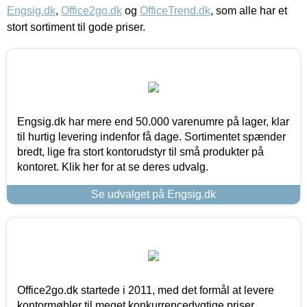
Engsig.dk
,
Office2go.dk
og
OfficeTrend.dk
, som alle har et
stort sortiment til gode priser.
Engsig.dk har mere end 50.000 varenumre på lager, klar
til hurtig levering indenfor få dage. Sortimentet spænder
bredt, lige fra stort kontorudstyr til små produkter på
kontoret. Klik her for at se deres udvalg.
Se udvalget på Engsig.dk
Office2go.dk startede i 2011, med det formål at levere
kontormøbler til meget konkurrencedygtige priser,