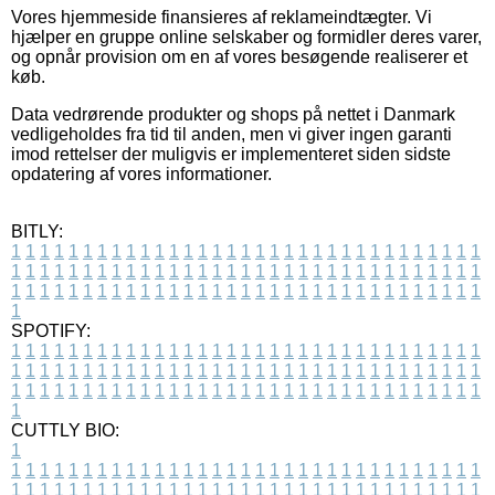
Vores hjemmeside finansieres af reklameindtægter. Vi
hjælper en gruppe online selskaber og formidler deres varer,
og opnår provision om en af vores besøgende realiserer et
køb.
Data vedrørende produkter og shops på nettet i Danmark
vedligeholdes fra tid til anden, men vi giver ingen garanti
imod rettelser der muligvis er implementeret siden sidste
opdatering af vores informationer.
BITLY:
1
1
1
1
1
1
1
1
1
1
1
1
1
1
1
1
1
1
1
1
1
1
1
1
1
1
1
1
1
1
1
1
1
1
1
1
1
1
1
1
1
1
1
1
1
1
1
1
1
1
1
1
1
1
1
1
1
1
1
1
1
1
1
1
1
1
1
1
1
1
1
1
1
1
1
1
1
1
1
1
1
1
1
1
1
1
1
1
1
1
1
1
1
1
1
1
1
1
1
1
SPOTIFY:
1
1
1
1
1
1
1
1
1
1
1
1
1
1
1
1
1
1
1
1
1
1
1
1
1
1
1
1
1
1
1
1
1
1
1
1
1
1
1
1
1
1
1
1
1
1
1
1
1
1
1
1
1
1
1
1
1
1
1
1
1
1
1
1
1
1
1
1
1
1
1
1
1
1
1
1
1
1
1
1
1
1
1
1
1
1
1
1
1
1
1
1
1
1
1
1
1
1
1
1
CUTTLY BIO:
1
1
1
1
1
1
1
1
1
1
1
1
1
1
1
1
1
1
1
1
1
1
1
1
1
1
1
1
1
1
1
1
1
1
1
1
1
1
1
1
1
1
1
1
1
1
1
1
1
1
1
1
1
1
1
1
1
1
1
1
1
1
1
1
1
1
1