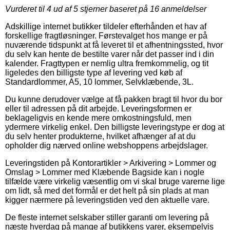
Vurderet til
4
ud af 5 stjerner baseret på
16
anmeldelser
Adskillige internet butikker tildeler efterhånden et hav af
forskellige fragtløsninger. Førstevalget hos mange er på
nuværende tidspunkt at få leveret til et afhentningssted, hvor
du selv kan hente de bestilte varer når det passer ind i din
kalender. Fragttypen er nemlig ultra fremkommelig, og tit
ligeledes den billigste type af levering ved køb af
Standardlommer, A5, 10 lommer, Selvklæbende, 3L.
Du kunne derudover vælge at få pakken bragt til hvor du bor
eller til adressen på dit arbejde. Leveringsformen er
beklageligvis en kende mere omkostningsfuld, men
ydermere virkelig enkel. Den billigste leveringstype er dog at
du selv henter produkterne, hvilket afhænger af at du
opholder dig nærved online webshoppens arbejdslager.
Leveringstiden på Kontorartikler > Arkivering > Lommer og
Omslag > Lommer med Klæbende Bagside kan i nogle
tilfælde være virkelig væsentlig om vi skal bruge varerne lige
om lidt, så med det formål er det helt på sin plads at man
kigger nærmere på leveringstiden ved den aktuelle vare.
De fleste internet selskaber stiller garanti om levering på
næste hverdag på mange af butikkens varer, eksempelvis