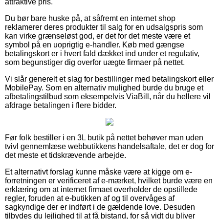
attraktive pris.
Du bør bare huske på, at såfremt en internet shop
reklamerer deres produkter til salg for en udsalgspris som
kan virke grænseløst god, er det for det meste være et
symbol på en uoprigtig e-handler. Køb med gængse
betalingskort er i hvert fald dækket ind under et regulativ,
som begunstiger dig overfor uægte firmaer på nettet.
Vi slår generelt et slag for bestillinger med betalingskort eller
MobilePay. Som en alternativ mulighed burde du bruge et
afbetalingstilbud som eksempelvis ViaBill, når du hellere vil
afdrage betalingen i flere bidder.
Før folk bestiller i en 3L butik på nettet behøver man uden
tvivl gennemlæse webbutikkens handelsaftale, det er dog for
det meste et tidskrævende arbejde.
Et alternativt forslag kunne måske være at kigge om e-
forretningen er verificeret af e-mærket, hvilket burde være en
erklæring om at internet firmaet overholder de opstillede
regler, foruden at e-butikken af og til overvåges af
sagkyndige der er indført i de gældende love. Desuden
tilbydes du lejlighed til at få bistand, for så vidt du bliver