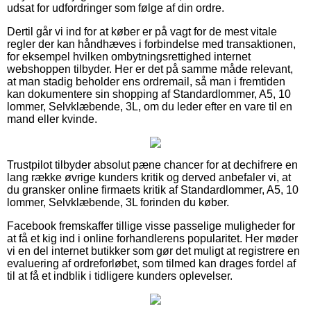
udsat for udfordringer som følge af din ordre.
Dertil går vi ind for at køber er på vagt for de mest vitale
regler der kan håndhæves i forbindelse med transaktionen,
for eksempel hvilken ombytningsrettighed internet
webshoppen tilbyder. Her er det på samme måde relevant,
at man stadig beholder ens ordremail, så man i fremtiden
kan dokumentere sin shopping af Standardlommer, A5, 10
lommer, Selvklæbende, 3L, om du leder efter en vare til en
mand eller kvinde.
Trustpilot tilbyder absolut pæne chancer for at dechifrere en
lang række øvrige kunders kritik og derved anbefaler vi, at
du gransker online firmaets kritik af Standardlommer, A5, 10
lommer, Selvklæbende, 3L forinden du køber.
Facebook fremskaffer tillige visse passelige muligheder for
at få et kig ind i online forhandlerens popularitet. Her møder
vi en del internet butikker som gør det muligt at registrere en
evaluering af ordreforløbet, som tilmed kan drages fordel af
til at få et indblik i tidligere kunders oplevelser.