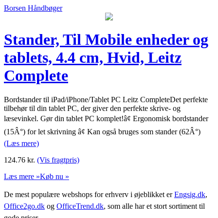
Borsen Håndbøger
Stander, Til Mobile enheder og
tablets, 4.4 cm, Hvid, Leitz
Complete
Bordstander til iPad/iPhone/Tablet PC Leitz CompleteDet perfekte
tilbehør til din tablet PC, der giver den perfekte skrive- og
læsevinkel. Gør din tablet PC komplet!â¢ Ergonomisk bordstander
(15Â°) for let skrivning â¢ Kan også bruges som stander (62Â°)
(Læs mere)
124.76
kr.
(Vis fragtpris)
Læs mere »
Køb nu »
De mest populære webshops for erhverv i øjeblikket er
Engsig.dk
,
Office2go.dk
og
OfficeTrend.dk
, som alle har et stort sortiment til
gode priser.