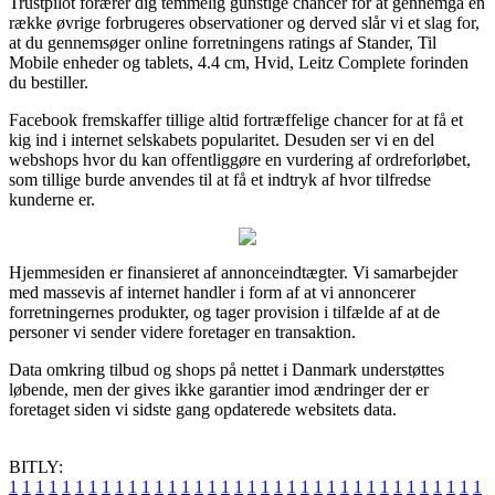
Trustpilot forærer dig temmelig gunstige chancer for at gennemgå en
række øvrige forbrugeres observationer og derved slår vi et slag for,
at du gennemsøger online forretningens ratings af Stander, Til
Mobile enheder og tablets, 4.4 cm, Hvid, Leitz Complete forinden
du bestiller.
Facebook fremskaffer tillige altid fortræffelige chancer for at få et
kig ind i internet selskabets popularitet. Desuden ser vi en del
webshops hvor du kan offentliggøre en vurdering af ordreforløbet,
som tillige burde anvendes til at få et indtryk af hvor tilfredse
kunderne er.
Hjemmesiden er finansieret af annonceindtægter. Vi samarbejder
med massevis af internet handler i form af at vi annoncerer
forretningernes produkter, og tager provision i tilfælde af at de
personer vi sender videre foretager en transaktion.
Data omkring tilbud og shops på nettet i Danmark understøttes
løbende, men der gives ikke garantier imod ændringer der er
foretaget siden vi sidste gang opdaterede websitets data.
BITLY:
1
1
1
1
1
1
1
1
1
1
1
1
1
1
1
1
1
1
1
1
1
1
1
1
1
1
1
1
1
1
1
1
1
1
1
1