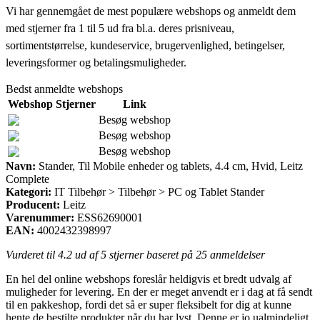
Vi har gennemgået de mest populære webshops og anmeldt dem
med stjerner fra 1 til 5 ud fra bl.a. deres prisniveau,
sortimentstørrelse, kundeservice, brugervenlighed, betingelser,
leveringsformer og betalingsmuligheder.
Bedst anmeldte webshops
Webshop
Stjerner
Link
Besøg webshop
Besøg webshop
Besøg webshop
Navn:
Stander, Til Mobile enheder og tablets, 4.4 cm, Hvid, Leitz
Complete
Kategori:
IT Tilbehør > Tilbehør > PC og Tablet Stander
Producent:
Leitz
Varenummer:
ESS62690001
EAN:
4002432398997
Vurderet til
4.2
ud af 5 stjerner baseret på
25
anmeldelser
En hel del online webshops foreslår heldigvis et bredt udvalg af
muligheder for levering. En der er meget anvendt er i dag at få sendt
til en pakkeshop, fordi det så er super fleksibelt for dig at kunne
hente de bestilte produkter når du har lyst. Denne er jo ualmindeligt