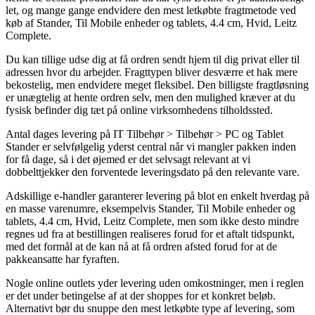
let, og mange gange endvidere den mest letkøbte fragtmetode ved
køb af Stander, Til Mobile enheder og tablets, 4.4 cm, Hvid, Leitz
Complete.
Du kan tillige udse dig at få ordren sendt hjem til dig privat eller til
adressen hvor du arbejder. Fragttypen bliver desværre et hak mere
bekostelig, men endvidere meget fleksibel. Den billigste fragtløsning
er unægtelig at hente ordren selv, men den mulighed kræver at du
fysisk befinder dig tæt på online virksomhedens tilholdssted.
Antal dages levering på IT Tilbehør > Tilbehør > PC og Tablet
Stander er selvfølgelig yderst central når vi mangler pakken inden
for få dage, så i det øjemed er det selvsagt relevant at vi
dobbelttjekker den forventede leveringsdato på den relevante vare.
Adskillige e-handler garanterer levering på blot en enkelt hverdag på
en masse varenumre, eksempelvis Stander, Til Mobile enheder og
tablets, 4.4 cm, Hvid, Leitz Complete, men som ikke desto mindre
regnes ud fra at bestillingen realiseres forud for et aftalt tidspunkt,
med det formål at de kan nå at få ordren afsted forud for at de
pakkeansatte har fyraften.
Nogle online outlets yder levering uden omkostninger, men i reglen
er det under betingelse af at der shoppes for et konkret beløb.
Alternativt bør du snuppe den mest letkøbte type af levering, som