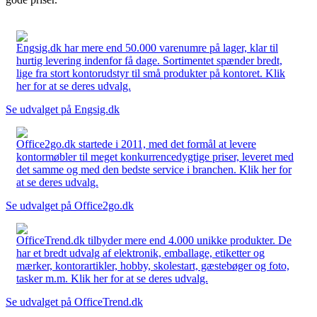
Engsig.dk har mere end 50.000 varenumre på lager, klar til
hurtig levering indenfor få dage. Sortimentet spænder bredt,
lige fra stort kontorudstyr til små produkter på kontoret. Klik
her for at se deres udvalg.
Se udvalget på Engsig.dk
Office2go.dk startede i 2011, med det formål at levere
kontormøbler til meget konkurrencedygtige priser, leveret med
det samme og med den bedste service i branchen. Klik her for
at se deres udvalg.
Se udvalget på Office2go.dk
OfficeTrend.dk tilbyder mere end 4.000 unikke produkter. De
har et bredt udvalg af elektronik, emballage, etiketter og
mærker, kontorartikler, hobby, skolestart, gæstebøger og foto,
tasker m.m. Klik her for at se deres udvalg.
Se udvalget på OfficeTrend.dk