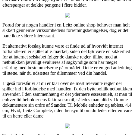
efterspørger at dække pengene i flere bidder.
Forud for at nogen handler i en Leitz online shop behøver man helt
sikkert gennemse virksomhedens forretningsbetingelser, dog er det
bare ikke videre interessant.
Et alternativt forslag kunne være at finde ud af hvorvidt internet
forhandleren er støttet af e-mærket, siden det bør være en sikkerhed
for at internet selskabet følger de danske regler, tillige med at
netbutikken jævnligt evalueres af sagkyndige som har meget
erfaring med bestemmelserne på området. Dette er en god anledning
til støtte, når du udsættes for dilemmaer ved din handel.
Ligeså foreslår vi at du er klar over de mest relevante regler der
spiller ind i forbindelse med handlen, fx den byttepolitik netbutikken
anvender. I den sammenhæng er det ydermere essesentielt, at man til
enhver tid beholder ens faktura e-mail, således man altid vil kunne
dokumentere sin ordre af Stander, Til Mobile enheder og tablets, 4.4
cm, Hvid, Leitz Complete, uden hensyn til om du leder efter en vare
til en herre eller dame.