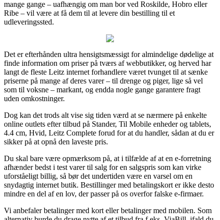
mange gange – uafhængig om man bor ved Roskilde, Hobro eller
Ribe – vil være at få dem til at levere din bestilling til et
udleveringssted.
Det er efterhånden ultra hensigtsmæssigt for almindelige dødelige at
finde information om priser på tværs af webbutikker, og herved har
langt de fleste Leitz internet forhandlere været tvunget til at sænke
priserne på mange af deres varer – til drenge og piger, lige så vel
som til voksne – markant, og endda nogle gange garantere fragt
uden omkostninger.
Dog kan det trods alt vise sig tiden værd at se nærmere på enkelte
online outlets efter tilbud på Stander, Til Mobile enheder og tablets,
4.4 cm, Hvid, Leitz Complete forud for at du handler, sådan at du er
sikker på at opnå den laveste pris.
Du skal bare være opmærksom på, at i tilfælde af at en e-forretning
afhænder bedst i test varer til salg for en salgspris som kan virke
uforståeligt billig, så bør det undertiden være en varsel om en
snydagtig internet butik. Bestillinger med betalingskort er ikke desto
mindre en del af en lov, der passer på os overfor falske e-firmaer.
Vi anbefaler betalinger med kort eller betalinger med mobilen. Som
alternativ burde du drage nytte af et tilbud fra f.eks. ViaBill, ifald du