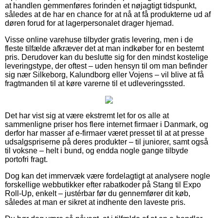
at handlen gemmenføres forinden et nøjagtigt tidspunkt,
således at de har en chance for at nå at få produkterne ud af
døren forud for at lagerpersonalet drager hjemad.
Visse online varehuse tilbyder gratis levering, men i de
fleste tilfælde afkræver det at man indkøber for en bestemt
pris. Derudover kan du beslutte sig for den mindst kostelige
leveringstype, der oftest – uden hensyn til om man befinder
sig nær Silkeborg, Kalundborg eller Vojens – vil blive at få
fragtmanden til at køre varerne til et udleveringssted.
Det har vist sig at være ekstremt let for os alle at
sammenligne priser hos flere internet firmaer i Danmark, og
derfor har masser af e-firmaer været presset til at at presse
udsalgspriserne på deres produkter – til juniorer, samt også
til voksne – helt i bund, og endda nogle gange tilbyde
portofri fragt.
Dog kan det immervæk være fordelagtigt at analysere nogle
forskellige webbutikker efter rabatkoder på Stang til Expo
Roll-Up, enkelt – justérbar før du gennemfører dit køb,
således at man er sikret at indhente den laveste pris.