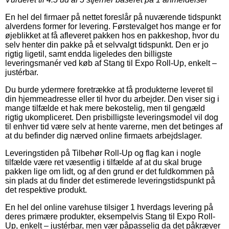
En hel del firmaer på nettet foreslår på nuværende tidspunkt
alverdens former for levering. Førstevalget hos mange er for
øjeblikket at få afleveret pakken hos en pakkeshop, hvor du
selv henter din pakke på et selvvalgt tidspunkt. Den er jo
rigtig ligetil, samt endda ligeledes den billigste
leveringsmanér ved køb af Stang til Expo Roll-Up, enkelt –
justérbar.
Du burde ydermere foretrække at få produkterne leveret til
din hjemmeadresse eller til hvor du arbejder. Den viser sig i
mange tilfælde et hak mere bekostelig, men til gengæld
rigtig ukompliceret. Den prisbilligste leveringsmodel vil dog
til enhver tid være selv at hente varerne, men det betinges af
at du befinder dig nærved online firmaets arbejdslager.
Leveringstiden på Tilbehør Roll-Up og flag kan i nogle
tilfælde være ret væsentlig i tilfælde af at du skal bruge
pakken lige om lidt, og af den grund er det fuldkommen på
sin plads at du finder det estimerede leveringstidspunkt på
det respektive produkt.
En hel del online varehuse tilsiger 1 hverdags levering på
deres primære produkter, eksempelvis Stang til Expo Roll-
Up, enkelt – justérbar, men vær påpasselig da det påkræver