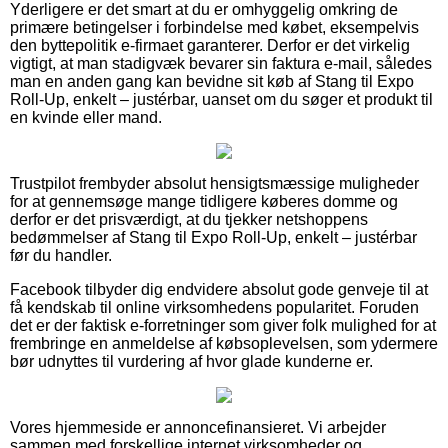
Yderligere er det smart at du er omhyggelig omkring de
primære betingelser i forbindelse med købet, eksempelvis
den byttepolitik e-firmaet garanterer. Derfor er det virkelig
vigtigt, at man stadigvæk bevarer sin faktura e-mail, således
man en anden gang kan bevidne sit køb af Stang til Expo
Roll-Up, enkelt – justérbar, uanset om du søger et produkt til
en kvinde eller mand.
Trustpilot frembyder absolut hensigtsmæssige muligheder
for at gennemsøge mange tidligere køberes domme og
derfor er det prisværdigt, at du tjekker netshoppens
bedømmelser af Stang til Expo Roll-Up, enkelt – justérbar
før du handler.
Facebook tilbyder dig endvidere absolut gode genveje til at
få kendskab til online virksomhedens popularitet. Foruden
det er der faktisk e-forretninger som giver folk mulighed for at
frembringe en anmeldelse af købsoplevelsen, som ydermere
bør udnyttes til vurdering af hvor glade kunderne er.
Vores hjemmeside er annoncefinansieret. Vi arbejder
sammen med forskellige internet virksomheder og