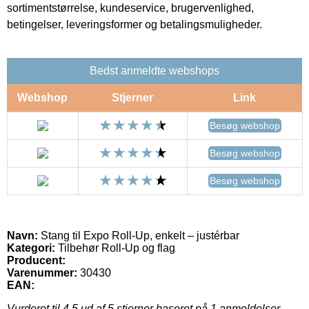
sortimentstørrelse, kundeservice, brugervenlighed,
betingelser, leveringsformer og betalingsmuligheder.
Bedst anmeldte webshops
Webshop
Stjerner
Link
Besøg webshop
Besøg webshop
Besøg webshop
Navn:
Stang til Expo Roll-Up, enkelt – justérbar
Kategori:
Tilbehør Roll-Up og flag
Producent:
Varenummer:
30430
EAN:
Vurderet til
4.5
ud af 5 stjerner baseret på
1
anmeldelser