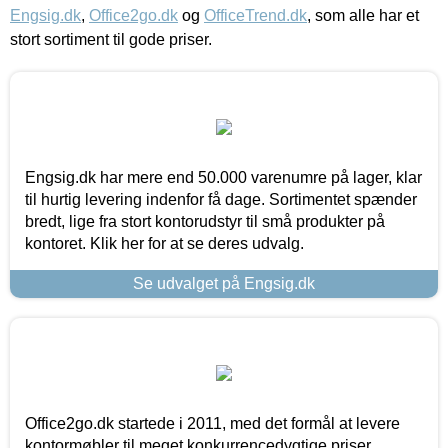
Engsig.dk
,
Office2go.dk
og
OfficeTrend.dk
, som alle har et
stort sortiment til gode priser.
Engsig.dk har mere end 50.000 varenumre på lager, klar
til hurtig levering indenfor få dage. Sortimentet spænder
bredt, lige fra stort kontorudstyr til små produkter på
kontoret. Klik her for at se deres udvalg.
Se udvalget på Engsig.dk
Office2go.dk startede i 2011, med det formål at levere
kontormøbler til meget konkurrencedygtige priser,