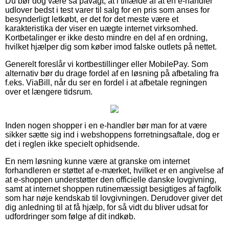
Du bør dog være så påvagt, at i tilfælde af at en e-handler
udlover bedst i test varer til salg for en pris som anses for
besynderligt letkøbt, er det for det meste være et
karakteristika der viser en uægte internet virksomhed.
Kortbetalinger er ikke desto mindre en del af en ordning,
hvilket hjælper dig som køber imod falske outlets på nettet.
Generelt foreslår vi kortbestillinger eller MobilePay. Som
alternativ bør du drage fordel af en løsning på afbetaling fra
f.eks. ViaBill, når du ser en fordel i at afbetale regningen
over et længere tidsrum.
Inden nogen shopper i en e-handler bør man for at være
sikker sætte sig ind i webshoppens forretningsaftale, dog er
det i reglen ikke specielt ophidsende.
En nem løsning kunne være at granske om internet
forhandleren er støttet af e-mærket, hvilket er en angivelse af
at e-shoppen understøtter den officielle danske lovgivning,
samt at internet shoppen rutinemæssigt besigtiges af fagfolk
som har nøje kendskab til lovgivningen. Derudover giver det
dig anledning til at få hjælp, for så vidt du bliver udsat for
udfordringer som følge af dit indkøb.