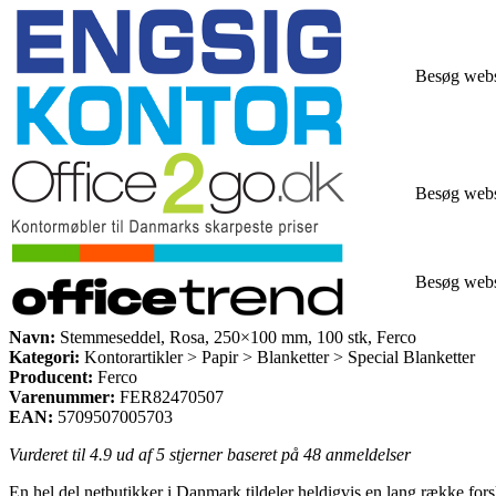
Besøg web
Besøg web
Besøg web
Navn:
Stemmeseddel, Rosa, 250×100 mm, 100 stk, Ferco
Kategori:
Kontorartikler > Papir > Blanketter > Special Blanketter
Producent:
Ferco
Varenummer:
FER82470507
EAN:
5709507005703
Vurderet til
4.9
ud af 5 stjerner baseret på
48
anmeldelser
En hel del netbutikker i Danmark tildeler heldigvis en lang række forske