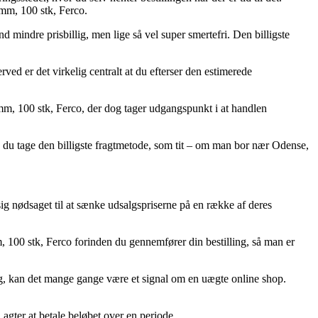
 mm, 100 stk, Ferco.
d mindre prisbillig, men lige så vel super smertefri. Den billigste
ved er det virkelig centralt at du efterser den estimerede
m, 100 stk, Ferco, der dog tager udgangspunkt i at handlen
n du tage den billigste fragtmetode, som tit – om man bor nær Odense,
 sig nødsaget til at sænke udsalgspriserne på en række af deres
, 100 stk, Ferco forinden du gennemfører din bestilling, så man er
ig, kan det mange gange være et signal om en uægte online shop.
 agter at betale beløbet over en periode.