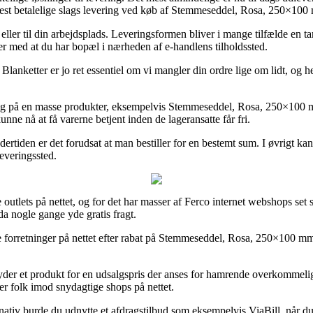
 mest betalelige slags levering ved køb af Stemmeseddel, Rosa, 250×100
eller til din arbejdsplads. Leveringsformen bliver i mange tilfælde en tan
der med at du har bopæl i nærheden af e-handlens tilholdssted.
lanketter er jo ret essentiel om vi mangler din ordre lige om lidt, og her
dag på en masse produkter, eksempelvis Stemmeseddel, Rosa, 250×100 m
unne nå at få varerne betjent inden de lageransatte får fri.
rtiden er det forudsat at man bestiller for en bestemt sum. I øvrigt ka
leveringssted.
e outlets på nettet, og for det har masser af Ferco internet webshops set
da nogle gange yde gratis fragt.
ige forretninger på nettet efter rabat på Stemmeseddel, Rosa, 250×100 mm
byder et produkt for en udsalgspris der anses for hamrende overkommel
ger folk imod snydagtige shops på nettet.
rnativ burde du udnytte et afdragstilbud som eksempelvis ViaBill, når du