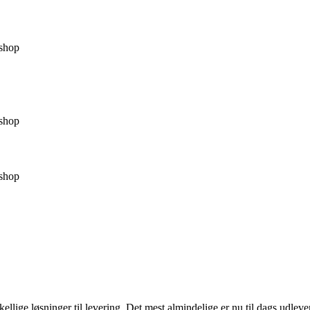
shop
shop
shop
llige løsninger til levering. Det mest almindelige er nu til dags udleverin