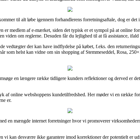
 kommer til alt løbe igennem forhandlerens forretningsaftale, dog er det i
en er medlem af e-mærket, siden det typisk er et sympol på at online fo
 viden om reglerne. Desuden får du lejlighed til at få assistance, ifa
ulde vedtægter der kan have indflydelse på købet, f.eks. den returnerin
år som helst kan vidne om sin shopping af Stemmeseddel, Rosa, 250×10
nnemsøge en længere række tidligere kunders reflektioner og derved er det
tryk af online webshoppens kundetilfredshed. Her møder vi en række fo
ne er.
 med en mængde internet forretninger hvor vi promoverer virksomhedernes 
vi kan desværre ikke garantere imod korrektioner der potentielt er udf