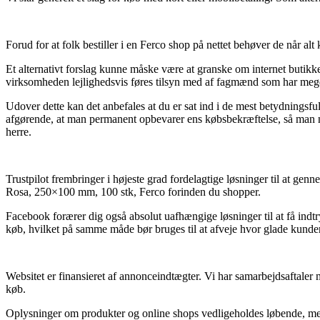
Forud for at folk bestiller i en Ferco shop på nettet behøver de når alt
Et alternativt forslag kunne måske være at granske om internet butikk
virksomheden lejlighedsvis føres tilsyn med af fagmænd som har megen
Udover dette kan det anbefales at du er sat ind i de mest betydningsf
afgørende, at man permanent opbevarer ens købsbekræftelse, så man n
herre.
Trustpilot frembringer i højeste grad fordelagtige løsninger til at ge
Rosa, 250×100 mm, 100 stk, Ferco forinden du shopper.
Facebook forærer dig også absolut uafhængige løsninger til at få ind
køb, hvilket på samme måde bør bruges til at afveje hvor glade kunder
Websitet er finansieret af annonceindtægter. Vi har samarbejdsaftaler
køb.
Oplysninger om produkter og online shops vedligeholdes løbende, men 