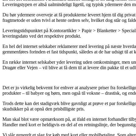
Leveringstypen er altså ualmindeligt ligetil, og typisk ydermere den
Du bør ydermere overveje at få produkterne leveret hjem til dig privat 
fragtmetode er uden tvivl at hente ordren selv, hvilket dog står og fal
Leveringstidspunktet på Kontorartikler > Papir > Blanketter > Special B
leveringsdato ved det respektive produkt.
En hel del internet selskaber reklamerer med levering på næste hver
gemmenføres forinden et fast tidspunkt, således at de har udsigt til at k
En række internet selskaber yder levering uden omkostninger, men unde
Dragør eller Vejen – vil blive at få dem til at levere din pakke til et ud
Det er jo virkelig bekvemt for enhver at analysere priser fra forskellig
produkter – til babyer og børn, men også til voksne – drastisk, og end
Trods dette kan det stadigvæk blive gavnligt at prøve et par forskell
skudsikker på at opnå den prisbilligste pris.
Man skal blot være opmærksom på, at ifald en internet forhandler til
Handler med kort er heldigvis en del af en retningslinje, der begunsti
Vi slår generelt et slag for køb med kort eller mobilbetaling. Som alte