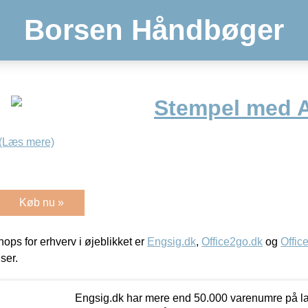
Borsen Håndbøger
Stempel med A
(Læs mere)
Køb nu »
ps for erhverv i øjeblikket er
Engsig.dk
,
Office2go.dk
og
Offic
iser.
Engsig.dk har mere end 50.000 varenumre på lager