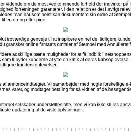
u er vidende om de mest vedkommende forhold der indvirker på 
ighed forretningen garanterer. I den relation er det i øvrigt rele
åledes man når som helst kan dokumentere sin ordre af Stempel
il en dreng eller pige.
lut troværdige genveje til at inspicere en hel del tidligere kunde
at du gransker online firmaets omtaler af Stempel med Annulleret 
dere adskillige pæne muligheder for at få indblik i netshoppe
 som tilbyder kunderne at ytre en kritik af deres købsoplevelse,
idligere kunders oplevelser.
af annonceindtægter. Vi samarbejder med nogle forskellige e-fo
rnes varer, og modtager betaling for så vidt en af de besøgen
nternet selskaber understøttes ofte, men vi kan ikke stilles ansva
ligste opdatering af de viste oplysninger.
1
1
1
1
1
1
1
1
1
1
1
1
1
1
1
1
1
1
1
1
1
1
1
1
1
1
1
1
1
1
1
1
1
1
1