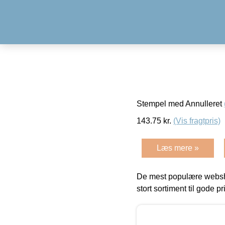
Stempel med Annulleret
143.75
kr.
(Vis fragtpris)
Læs mere »
De mest populære websho
stort sortiment til gode pr