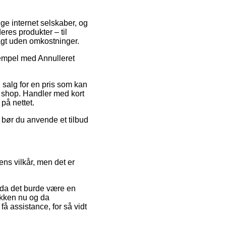
lige internet selskaber, og
eres produkter – til
ragt uden omkostninger.
Stempel med Annulleret
l salg for en pris som kan
e shop. Handler med kort
på nettet.
 bør du anvende et tilbud
ens vilkår, men det er
 da det burde være en
tikken nu og da
få assistance, for så vidt