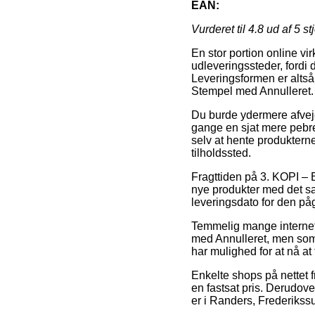
EAN:
Vurderet til
4.8
ud af 5 st
En stor portion online v
udleveringssteder, fordi 
Leveringsformen er altså 
Stempel med Annulleret.
Du burde ydermere afveje 
gange en sjat mere pebre
selv at hente produkterne
tilholdssted.
Fragttiden på 3. KOPI – 
nye produkter med det sa
leveringsdato for den p
Temmelig mange internet 
med Annulleret, men som 
har mulighed for at nå at
Enkelte shops på nettet f
en fastsat pris. Derudov
er i Randers, Frederikssun