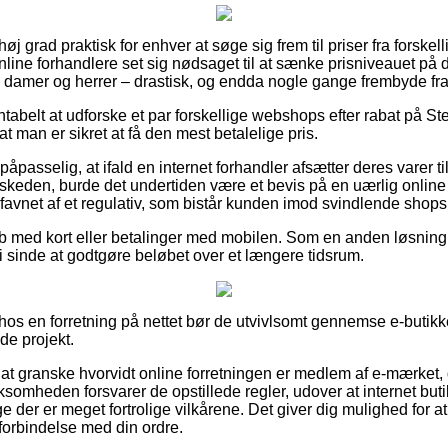
 høj grad praktisk for enhver at søge sig frem til priser fra forskel
nline forhandlere set sig nødsaget til at sænke prisniveauet på d
 til damer og herrer – drastisk, og endda nogle gange frembyde f
ntabelt at udforske et par forskellige webshops efter rabat på 
t man er sikret at få den mest betalelige pris.
åpasselig, at ifald en internet forhandler afsætter deres varer ti
skeden, burde det undertiden være et bevis på en uærlig onlin
avnet af et regulativ, som bistår kunden imod svindlende shops 
køb med kort eller betalinger med mobilen. Som en anden løsning
r i sinde at godtgøre beløbet over et længere tidsrum.
er hos en forretning på nettet bør de utvivlsomt gennemse e-butikk
de projekt.
 at granske hvorvidt online forretningen er medlem af e-mærket,
rksomheden forsvarer de opstillede regler, udover at internet bu
der er meget fortrolige vilkårene. Det giver dig mulighed for at 
i forbindelse med din ordre.