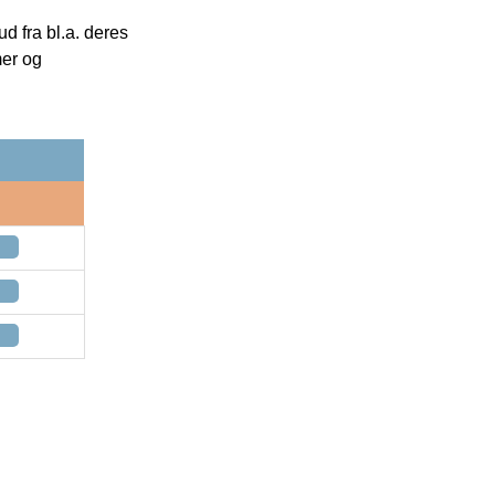
 fra bl.a. deres
mer og