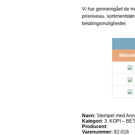
Vi har gennemgået de mes
prisniveau, sortimentstø
betalingsmuligheder.
Websh
Navn:
Stempel med Annu
Kategori:
3. KOPI – B
Producent:
Varenummer:
82-016