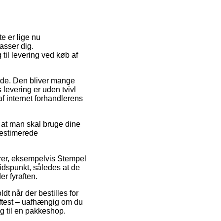
e er lige nu
asser dig.
til levering ved køb af
bejde. Den bliver mange
levering er uden tvivl
af internet forhandlerens
 at man skal bruge dine
 estimerede
arer, eksempelvis Stempel
idspunkt, således at de
er fyraften.
t når der bestilles for
oftest – uafhængig om du
ng til en pakkeshop.