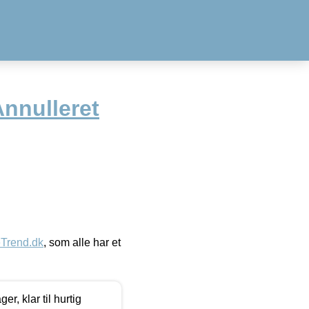
nnulleret
eTrend.dk
, som alle har et
, klar til hurtig