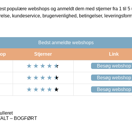
t populære webshops og anmeldt dem med stjerner fra 1 til 5 ud
rrelse, kundeservice, brugervenlighed, betingelser, leveringsfor
Bedst anmeldte webshops
op
Stjerner
Link
Besøg webshop
Besøg webshop
Besøg webshop
lleret
ETALT – BOGFØRT