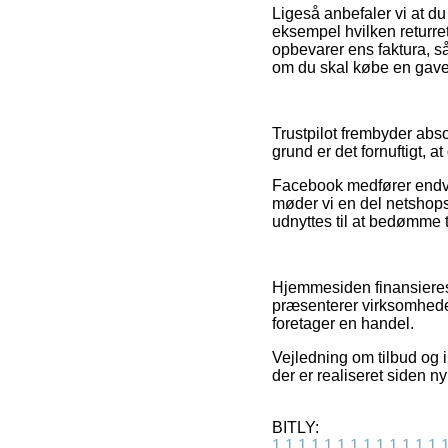
Ligeså anbefaler vi at d
eksempel hvilken returrett
opbevarer ens faktura, s
om du skal købe en gave t
Trustpilot frembyder abso
grund er det fornuftigt, 
Facebook medfører endvi
møder vi en del netshops
udnyttes til at bedømme t
Hjemmesiden finansieres 
præsenterer virksomhede
foretager en handel.
Vejledning om tilbud og i
der er realiseret siden ny
BITLY:
1
1
1
1
1
1
1
1
1
1
1
1
1