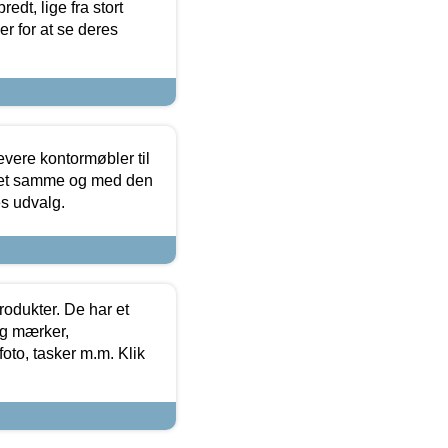
edt, lige fra stort
er for at se deres
evere kontormøbler til
 det samme og med den
es udvalg.
rodukter. De har et
og mærker,
foto, tasker m.m. Klik