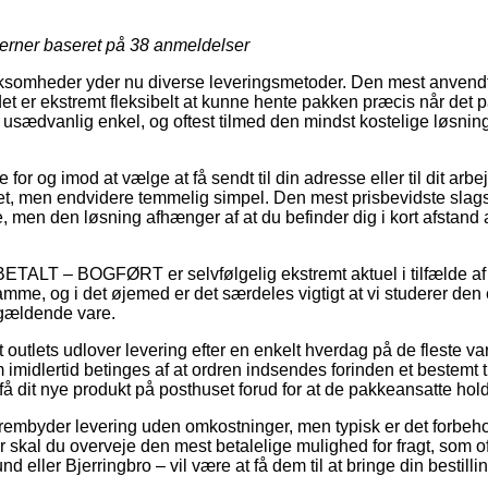
jerner baseret på
38
anmeldelser
irksomheder yder nu diverse leveringsmetoder. Den mest anvendt
det er ekstremt fleksibelt at kunne hente pakken præcis når det p
usædvanlig enkel, og oftest tilmed den mindst kostelige løsning 
for og imod at vælge at få sendt til din adresse eller til dit ar
t, men endvidere temmelig simpel. Den mest prisbevidste slags 
, men den løsning afhænger af at du befinder dig i kort afstand 
BETALT – BOGFØRT er selvfølgelig ekstremt aktuel i tilfælde af
mme, og i det øjemed er det særdeles vigtigt at vi studerer den
ågældende vare.
outlets udlover levering efter en enkelt hverdag på de fleste v
imidlertid betinges af at ordren indsendes forinden et bestemt t
 få dit nye produkt på posthuset forud for at de pakkeansatte hold
rembyder levering uden omkostninger, men typisk er det forbehold
er skal du overveje den mest betalelige mulighed for fragt, som 
d eller Bjerringbro – vil være at få dem til at bringe din bestilli