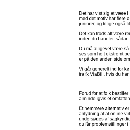
Det har vist sig at være i
med det motiv har flere o
juniorer, og tillige også
Det kan trods alt være re
inden du handler, sådan a
Du må alligevel være så p
ses som helt ekstremt be
er på den anden side omf
Vi går generelt ind for 
fra fx ViaBill, hvis du ha
Forud for at folk bestill
almindeligvis et omfatten
Et nemmere alternativ er
antydning af at online vi
undersøges af sagkyndige 
du får problemstillinger 