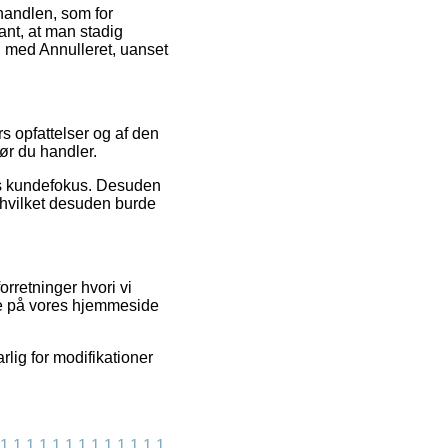
handlen, som for
vant, at man stadig
 med Annulleret, uanset
rs opfattelser og af den
før du handler.
ns kundefokus. Desuden
 hvilket desuden burde
rretninger hvori vi
de på vores hjemmeside
rlig for modifikationer
1
1
1
1
1
1
1
1
1
1
1
1
1