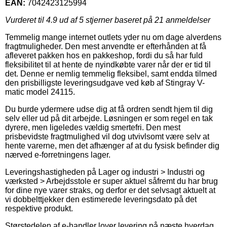
EAN:
7042423125994
Vurderet til
4.9
ud af 5 stjerner baseret på
21
anmeldelser
Temmelig mange internet outlets yder nu om dage alverdens
fragtmuligheder. Den mest anvendte er efterhånden at få
afleveret pakken hos en pakkeshop, fordi du så har fuld
fleksibilitet til at hente de nyindkøbte varer når der er tid til
det. Denne er nemlig temmelig fleksibel, samt endda tilmed
den prisbilligste leveringsudgave ved køb af Stingray V-
matic model 24115.
Du burde ydermere udse dig at få ordren sendt hjem til dig
selv eller ud på dit arbejde. Løsningen er som regel en tak
dyrere, men ligeledes vældig smertefri. Den mest
prisbevidste fragtmulighed vil dog utvivlsomt være selv at
hente varerne, men det afhænger af at du fysisk befinder dig
nærved e-forretningens lager.
Leveringshastigheden på Lager og industri > Industri og
værksted > Arbejdsstole er super aktuel såfremt du har brug
for dine nye varer straks, og derfor er det selvsagt aktuelt at
vi dobbelttjekker den estimerede leveringsdato på det
respektive produkt.
Størstedelen af e-handler lover levering på næste hverdag