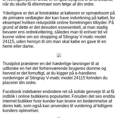
når du skulle få dilemmaer som følge af din ordre.
Yderligere er det at foretrække at køberen er opmærksom på
de primære vedtægter der kan have indvirkning på købet, for
eksempel hvilken returpolitik online forretningen tilbyder. På
grund af dette er det desuden essesentielt, at man stadig
bevarer ens ordrekvittering, således man til enhver tid vil
kunne vidne om sin shopping af Stingray V-matic model
24115, uden hensyn til om man skal købe en gave til en
herre eller dame.
Trustpilot præsterer en del hæderlige løsninger til at
udforske en hel del forhenværende brugeres domme og
herved er det fornuftigt, at du kigger på e-handlens
vurderinger af Stingray V-matic model 24115 forinden du
placerer din ordre.
Facebook indebærer endvidere ret så solide genveje til at få
indblik i online butikkens popularitet. Foruden det ses endda
internet butikker hvor kunder kan levere en bedømmelse af
deres køb, som også kan anvendes til vurdering af tidligere
kunders oplevelser.