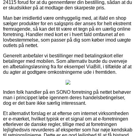
24115 forud for at du gennemfører din bestilling, sådan at du
er skudsikker på at modtage den skarpeste pris.
Man bør imidlertid være omhyggelig med, at ifald en shop
sælger produkter for en salgspris der anses for helt ekstremt
fremragende, så kan det tit være et tegn på en uærlig online
forretning. Handler med kort er i hvert fald omfavnet af en
lovbestemmelse, som passer på dig som køber imod uægte
outlets på nettet.
Generelt anbefaler vi bestillinger med betalingskort eller
betalinger med mobilen. Som alternativ burde du overveje
en afbetalingsløsning fra for eksempel ViaBill, i tilfælde af at
du agter at godtgøre omkostningerne ude i fremtiden.
Inden folk handler på en SONO forretning på nettet behøver
man i princippet løbe igennem deres handelsbetingelser,
dog er det bare ikke særlig interessant.
Et alternativt forslag er at efterse om internet virksomheden
er e-mærket, hvilket typisk er et signal om at e-forretningen
efterlever de danske regler, tillige med at forretningen
lejlighedsvis revurderes af eksperter som har nøje kendskab
til retningslinjerne. Dette er en god lejlighed til at få bistand,