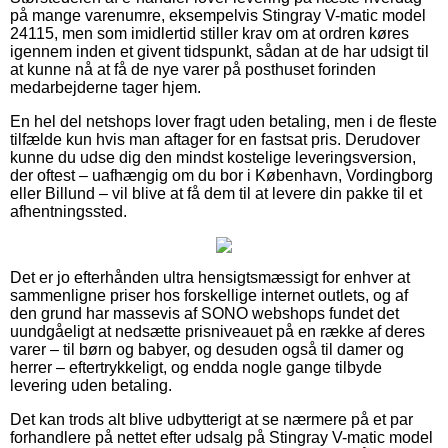
på mange varenumre, eksempelvis Stingray V-matic model
24115, men som imidlertid stiller krav om at ordren køres
igennem inden et givent tidspunkt, sådan at de har udsigt til
at kunne nå at få de nye varer på posthuset forinden
medarbejderne tager hjem.
En hel del netshops lover fragt uden betaling, men i de fleste
tilfælde kun hvis man aftager for en fastsat pris. Derudover
kunne du udse dig den mindst kostelige leveringsversion,
der oftest – uafhængig om du bor i København, Vordingborg
eller Billund – vil blive at få dem til at levere din pakke til et
afhentningssted.
Det er jo efterhånden ultra hensigtsmæssigt for enhver at
sammenligne priser hos forskellige internet outlets, og af
den grund har massevis af SONO webshops fundet det
uundgåeligt at nedsætte prisniveauet på en række af deres
varer – til børn og babyer, og desuden også til damer og
herrer – eftertrykkeligt, og endda nogle gange tilbyde
levering uden betaling.
Det kan trods alt blive udbytterigt at se nærmere på et par
forhandlere på nettet efter udsalg på Stingray V-matic model