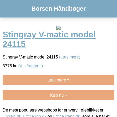
Borsen Håndbøger
Stingray V-matic model
24115
Stingray V-matic model 24115
(Læs mere)
3775
kr.
(Vis fragtpris)
Læs mere »
Køb nu »
De mest populære webshops for erhverv i øjeblikket er
Engsig.dk
,
Office2go.dk
og
OfficeTrend.dk
, som alle har et