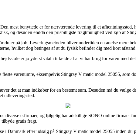
en mest benyttede er for nærværende levering til et afhentningssted, hv
raktisk, og desuden endda den prisbilligste fragtmulighed ved køb af St
 når du er på job. Leveringsmetoden bliver undertiden en anelse mere be
terne, hvilket dog betinges af at du fysisk befinder dig med kort afstand 
dsstole er jo yderst vital i tilfælde af at vi har brug for varen med det 
 fleste varenumre, eksempelvis Stingray V-matic model 25055, som dog er
 kræver det at man indkøber for en bestemt sum. Desuden må du vælge den
et udleveringssted.
hos diverse e-firmaer, og følgelig har adskillige SONO online firmaer fu
tilbyde gratis fragt.
se i Danmark efter udsalg på Stingray V-matic model 25055 inden du place