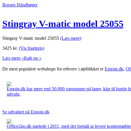
Borsen Håndbøger
Stingray V-matic model 25055
Stingray V-matic model 25055
(Læs mere)
3425
kr.
(Vis fragtpris)
Læs mere »
Køb nu »
De mest populære webshops for erhverv i øjeblikket er
Engsig.dk
,
Of
Engsig.dk har mere end 50.000 varenumre på lager, klar til hurtig lev
udvalg.
Se udvalget på Engsig.dk
Office2go.dk startede i 2011, med det formål at levere kontormøbler