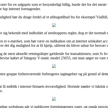
arer for en salgspris som er besynderligt billig, burde det for det meste
or fup internet foretagender.
ighed bør du drage fordel af et afdragstilbud fra for eksempel ViaBill, i
 sig bekendt med indholdet af netshoppens regler, dog er det normalt e
er e-mærket, som bør være en indikation om at internet selskabet accep
 det dig mulighed for at få hjælp, såfremt du bliver udsat for besvær 
 de mest aktuelle retningslinjer gældende for transaktionen, som fx hvi
 bevise købet af Stingray V-matic model 25055, om man søger en vare ti
 stor gruppe forhenværende forbrugeres iagttagelser og på grund af dette
 få indblik i internet firmaets troværdighed. Herinde møder vi faktisk
e.
ine webshops når vi publicerer forretningernes varer, og opnår provisio