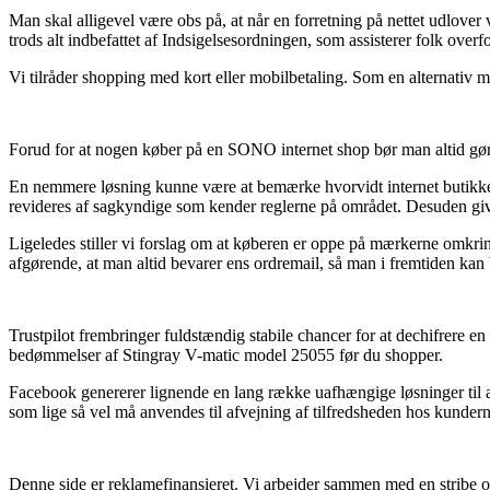
Man skal alligevel være obs på, at når en forretning på nettet udlover v
trods alt indbefattet af Indsigelsesordningen, som assisterer folk overf
Vi tilråder shopping med kort eller mobilbetaling. Som en alternativ mul
Forud for at nogen køber på en SONO internet shop bør man altid gøre
En nemmere løsning kunne være at bemærke hvorvidt internet butikken 
revideres af sagkyndige som kender reglerne på området. Desuden giver
Ligeledes stiller vi forslag om at køberen er oppe på mærkerne omkring
afgørende, at man altid bevarer ens ordremail, så man i fremtiden kan
Trustpilot frembringer fuldstændig stabile chancer for at dechifrere en
bedømmelser af Stingray V-matic model 25055 før du shopper.
Facebook genererer lignende en lang række uafhængige løsninger til at
som lige så vel må anvendes til afvejning af tilfredsheden hos kundern
Denne side er reklamefinansieret. Vi arbejder sammen med en stribe onl