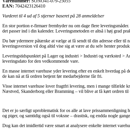
Varenummer:
SONO41-079-25055
EAN:
7042423126410
Vurderet til
4
ud af 5 stjerner baseret på
28
anmeldelser
En stor portion e-firmaer frembyder nu om dage flere leveringsmåder. D
det passer ind i din kalender. Leveringsmetoden er altså i høj grad p
Du bør ydermere påtænke at vælge at få sendt til din adresse eller til
leveringsversion vil dog altid vise sig at være at du selv henter produk
Leveringstidspunktet på Lager og industri > Industri og værksted > Arbej
leveringsdato for den vedkommende vare.
En masse internet varehuse yder levering efter en enkelt hverdag på de
de kan nå at få ordren betjent før medarbejderne får fri.
Visse internet varehuse lover fragtfri levering, men i mange tilfælde
Næstved, Skanderborg eller Bramming – vil blive at få kørt ordren til 
Det er jo særligt uproblematisk for os alle at lave prissammenligning 
og piger, og samtidig også til voksne – drastisk, og endda nogle gange 
Dog kan det imidlertid være smart at analysere enkelte internet varehu