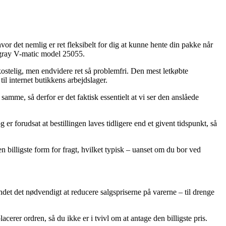
or det nemlig er ret fleksibelt for dig at kunne hente din pakke når
ingray V-matic model 25055.
kostelig, men endvidere ret så problemfri. Den mest letkøbte
til internet butikkens arbejdslager.
samme, så derfor er det faktisk essentielt at vi ser den anslåede
 forudsat at bestillingen laves tidligere end et givent tidspunkt, så
 billigste form for fragt, hvilket typisk – uanset om du bor ved
ndet det nødvendigt at reducere salgspriserne på varerne – til drenge
rer ordren, så du ikke er i tvivl om at antage den billigste pris.