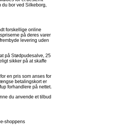
m du bor ved Silkeborg,
t forskellige online
lgspriserne på deres varer
e frembyde levering uden
rabat på Stødpudesalve, 25
igt sikker på at skaffe
for en pris som anses for
gængse betalingskort er
up forhandlere på nettet.
unne du anvende et tilbud
m e-shoppens