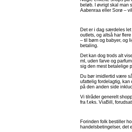
beløb. I øvrigt skal man 
Aabenraa eller Sorø – vil 
Det er i dag særdeles le
outlets, og altså har fle
– til børn og babyer, og
betaling.
Det kan dog trods alt vise
ml, uden farve og parfum
sig den mest betalelige p
Du bør imidlertid være så
ufattelig fordelagtig, k
på den anden side inklud
Vi tilråder generelt sho
fra f.eks. ViaBill, foruds
Forinden folk bestiller
handelsbetingelser, det 