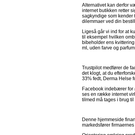
Alternativet kan derfor 
internet butikken retter s
sagkyndige som kender til
dilemmaer ved din bestill
Ligeså går vi ind for at 
til eksempel hvilken omb
bibeholder ens kvitterin
ml, uden farve og parfum
Trustpilot medfører de fa
det klogt, at du efterfo
33% fedt, Derma Helse fo
Facebook indebærer for ø
ses en række internet vi
tilmed må tages i brug til 
Denne hjemmeside finansi
markedsfører firmaernes 