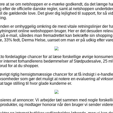
være at se om netshoppen er e-mærke godkendt, da det længe har 
ig efter de officielle danske regler, samt at netshoppen undertide
 de gældende love. Det giver dig lejlighed til support, for så vi
ing.
kunden er omhyggelig omkring de mest vitale retningslinjer der ha
ytningsret online webshoppen bruger. Her er det desuden releva
g på e-mail, således man fremadrettet kan bekræfte sin shoppin
e, 33% fedt, Derma Helse, uanset om man er på udkig efter varer 
cto fordelagtige chancer for at læse forskellige øvrige konsume
rsker internet forhandlerens bedømmelser af Stødpudesalve, 25 ml
rud for at du shopper.
vrigt rigtig hensigtsmæssige chancer for at få indsigt i e-hand
rksomheder som gør det muligt at notere en evaluering af virks
at tage stilling til hvor glade kunderne er.
eres af annoncer. Vi arbejder tæt sammen med nogle forskellig
produkter, og modtager honorar når den bruger vi sender videre 