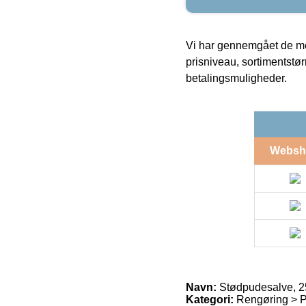
Vi har gennemgået de mes
prisniveau, sortimentstø
betalingsmuligheder.
Websh
Navn:
Stødpudesalve, 25
Kategori:
Rengøring > Pe