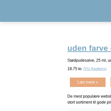
uden farve
Stødpudesalve, 25 ml, u
18.75
kr.
(Vis fragtpris)
Læs mere »
De mest populære websho
stort sortiment til gode pr