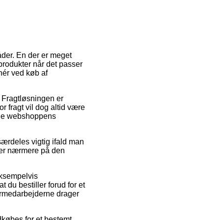
åder. En der er meget
 produkter når det passer
nér ved køb af
. Fragtløsningen er
r fragt vil dog altid være
nline webshoppens
ærdeles vigtig ifald man
 ser nærmere på den
eksempelvis
du bestiller forud for et
agermedarbejderne drager
ndkøbes for et bestemt