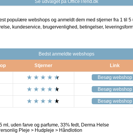
Se udvalget på OfficeTrend.dk
t populære webshops og anmeldt dem med stjerner fra 1 til 5 ud
rrelse, kundeservice, brugervenlighed, betingelser, leveringsfor
Bedst anmeldte webshops
op
Stjerner
Link
Besøg webshop
Besøg webshop
Besøg webshop
 ml, uden farve og parfume, 33% fedt, Derma Helse
rsonlig Pleje > Hudpleje > Håndlotion