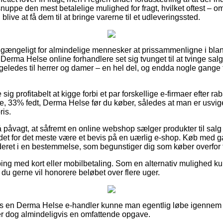
snuppe den mest betalelige mulighed for fragt, hvilket oftest – o
blive at få dem til at bringe varerne til et udleveringssted.
t gængeligt for almindelige mennesker at prissammenligne i bland
re Derma Helse online forhandlere set sig tvunget til at tvinge sa
 ligeledes til herrer og damer – en hel del, og endda nogle gang
 sig profitabelt at kigge forbi et par forskellige e-firmaer efter 
e, 33% fedt, Derma Helse før du køber, således at man er usvigel
ris.
 påvagt, at såfremt en online webshop sælger produkter til salg 
an det for det meste være et bevis på en uærlig e-shop. Køb med 
eret i en bestemmelse, som begunstiger dig som køber overfor f
pping med kort eller mobilbetaling. Som en alternativ mulighed k
at du gerne vil honorere beløbet over flere uger.
 hos en Derma Helse e-handler kunne man egentlig løbe igenne
er dog almindeligvis en omfattende opgave.