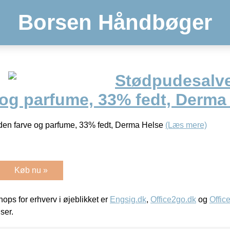
Borsen Håndbøger
Stødpudesalve
 og parfume, 33% fedt, Derma
den farve og parfume, 33% fedt, Derma Helse
(Læs mere)
Køb nu »
ps for erhverv i øjeblikket er
Engsig.dk
,
Office2go.dk
og
Offic
iser.