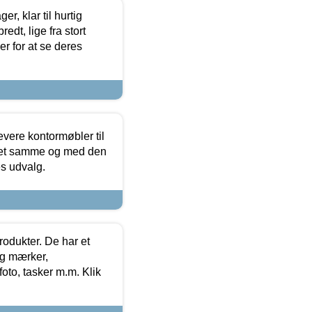
, klar til hurtig
edt, lige fra stort
er for at se deres
evere kontormøbler til
 det samme og med den
es udvalg.
rodukter. De har et
og mærker,
foto, tasker m.m. Klik