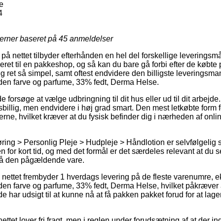
e
4
jerner baseret på
45
anmeldelser
å nettet tilbyder efterhånden en hel del forskellige leveringsm
everet til en pakkeshop, og så kan du bare gå forbi efter de købte
g ret så simpel, samt oftest endvidere den billigste leveringsma
den farve og parfume, 33% fedt, Derma Helse.
rsøge at vælge udbringning til dit hus eller ud til dit arbejde
sbillig, men endvidere i høj grad smart. Den mest letkøbte form fo
terne, hvilket kræver at du fysisk befinder dig i nærheden af o
ing > Personlig Pleje > Hudpleje > Håndlotion er selvfølgelig s
n for kort tid, og med det formål er det særdeles relevant at du
 på den pågældende vare.
på nettet frembyder 1 hverdags levering på de fleste varenumre, 
en farve og parfume, 33% fedt, Derma Helse, hvilket påkræver at 
 de har udsigt til at kunne nå at få pakken pakket forud for at l
ttet lover fri fragt, men i reglen under forudsætning af at der i