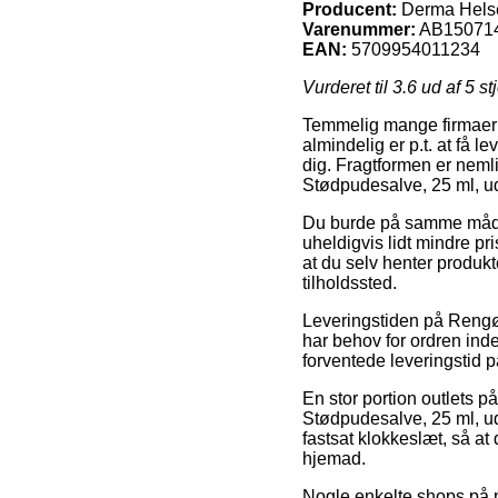
Producent:
Derma Hels
Varenummer:
AB15071
EAN:
5709954011234
Vurderet til
3.6
ud af 5 st
Temmelig mange firmaer p
almindelig er p.t. at få l
dig. Fragtformen er nemli
Stødpudesalve, 25 ml, u
Du burde på samme måde fo
uheldigvis lidt mindre pri
at du selv henter produk
tilholdssted.
Leveringstiden på Rengør
har behov for ordren inde
forventede leveringstid
En stor portion outlets 
Stødpudesalve, 25 ml, ud
fastsat klokkeslæt, så at
hjemad.
Nogle enkelte shops på ne