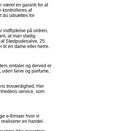
været en garanti for at
n kontrolleres af
dt du udsættes for
r indflydelse på ordren,
nt, at man stadig
g af Stødpudesalve, 25
til en dame eller herre.
nters omtaler og derved er
, uden farve og parfume,
lens troværdighed. Her
omhedens service, som
e e-firmaer hvor vi
realiserer en handel.