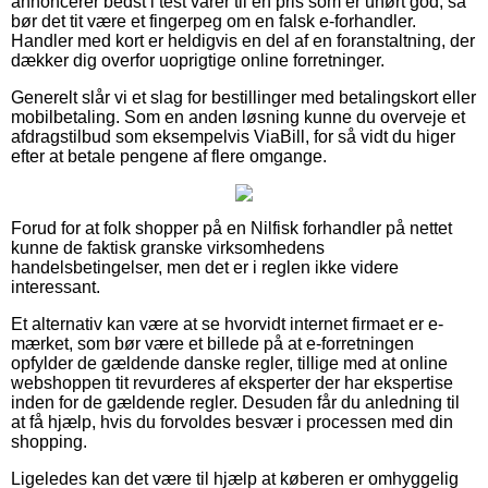
annoncerer bedst i test varer til en pris som er uhørt god, så
bør det tit være et fingerpeg om en falsk e-forhandler.
Handler med kort er heldigvis en del af en foranstaltning, der
dækker dig overfor uoprigtige online forretninger.
Generelt slår vi et slag for bestillinger med betalingskort eller
mobilbetaling. Som en anden løsning kunne du overveje et
afdragstilbud som eksempelvis ViaBill, for så vidt du higer
efter at betale pengene af flere omgange.
Forud for at folk shopper på en Nilfisk forhandler på nettet
kunne de faktisk granske virksomhedens
handelsbetingelser, men det er i reglen ikke videre
interessant.
Et alternativ kan være at se hvorvidt internet firmaet er e-
mærket, som bør være et billede på at e-forretningen
opfylder de gældende danske regler, tillige med at online
webshoppen tit revurderes af eksperter der har ekspertise
inden for de gældende regler. Desuden får du anledning til
at få hjælp, hvis du forvoldes besvær i processen med din
shopping.
Ligeledes kan det være til hjælp at køberen er omhyggelig