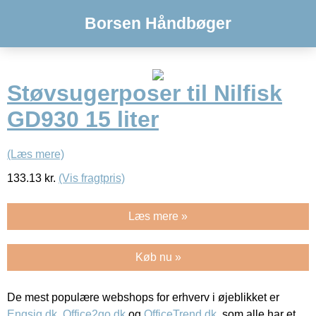
Borsen Håndbøger
Støvsugerposer til Nilfisk
GD930 15 liter
(Læs mere)
133.13
kr.
(Vis fragtpris)
Læs mere »
Køb nu »
De mest populære webshops for erhverv i øjeblikket er
Engsig.dk
,
Office2go.dk
og
OfficeTrend.dk
, som alle har et