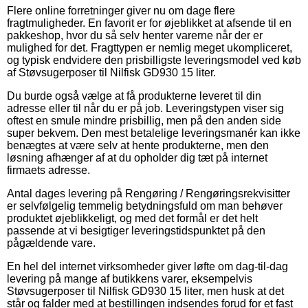
Flere online forretninger giver nu om dage flere
fragtmuligheder. En favorit er for øjeblikket at afsende til en
pakkeshop, hvor du så selv henter varerne når der er
mulighed for det. Fragttypen er nemlig meget ukompliceret,
og typisk endvidere den prisbilligste leveringsmodel ved køb
af Støvsugerposer til Nilfisk GD930 15 liter.
Du burde også vælge at få produkterne leveret til din
adresse eller til når du er på job. Leveringstypen viser sig
oftest en smule mindre prisbillig, men på den anden side
super bekvem. Den mest betalelige leveringsmanér kan ikke
benægtes at være selv at hente produkterne, men den
løsning afhænger af at du opholder dig tæt på internet
firmaets adresse.
Antal dages levering på Rengøring / Rengøringsrekvisitter
er selvfølgelig temmelig betydningsfuld om man behøver
produktet øjeblikkeligt, og med det formål er det helt
passende at vi besigtiger leveringstidspunktet på den
pågældende vare.
En hel del internet virksomheder giver løfte om dag-til-dag
levering på mange af butikkens varer, eksempelvis
Støvsugerposer til Nilfisk GD930 15 liter, men husk at det
står og falder med at bestillingen indsendes forud for et fast