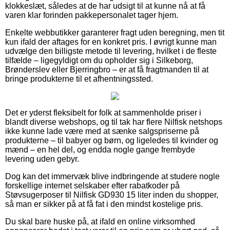
klokkeslæt, således at de har udsigt til at kunne nå at få
varen klar forinden pakkepersonalet tager hjem.
Enkelte webbutikker garanterer fragt uden beregning, men tit
kun ifald der aftages for en konkret pris. I øvrigt kunne man
udvælge den billigste metode til levering, hvilket i de fleste
tilfælde – ligegyldigt om du opholder sig i Silkeborg,
Brønderslev eller Bjerringbro – er at få fragtmanden til at
bringe produkterne til et afhentningssted.
Det er yderst fleksibelt for folk at sammenholde priser i
blandt diverse webshops, og til tak har flere Nilfisk netshops
ikke kunne lade være med at sænke salgspriserne på
produkterne – til babyer og børn, og ligeledes til kvinder og
mænd – en hel del, og endda nogle gange frembyde
levering uden gebyr.
Dog kan det immervæk blive indbringende at studere nogle
forskellige internet selskaber efter rabatkoder på
Støvsugerposer til Nilfisk GD930 15 liter inden du shopper,
så man er sikker på at få fat i den mindst kostelige pris.
Du skal bare huske på, at ifald en online virksomhed