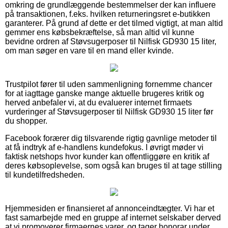
omkring de grundlæggende bestemmelser der kan influere
på transaktionen, f.eks. hvilken returneringsret e-butikken
garanterer. På grund af dette er det tilmed vigtigt, at man altid
gemmer ens købsbekræftelse, så man altid vil kunne
bevidne ordren af Støvsugerposer til Nilfisk GD930 15 liter,
om man søger en vare til en mand eller kvinde.
Trustpilot fører til uden sammenligning fornemme chancer
for at iagttage ganske mange aktuelle brugeres kritik og
herved anbefaler vi, at du evaluerer internet firmaets
vurderinger af Støvsugerposer til Nilfisk GD930 15 liter før
du shopper.
Facebook forærer dig tilsvarende rigtig gavnlige metoder til
at få indtryk af e-handlens kundefokus. I øvrigt møder vi
faktisk netshops hvor kunder kan offentliggøre en kritik af
deres købsoplevelse, som også kan bruges til at tage stilling
til kundetilfredsheden.
Hjemmesiden er finansieret af annonceindtægter. Vi har et
fast samarbejde med en gruppe af internet selskaber derved
at vi promoverer firmaernes varer, og tager honorar under