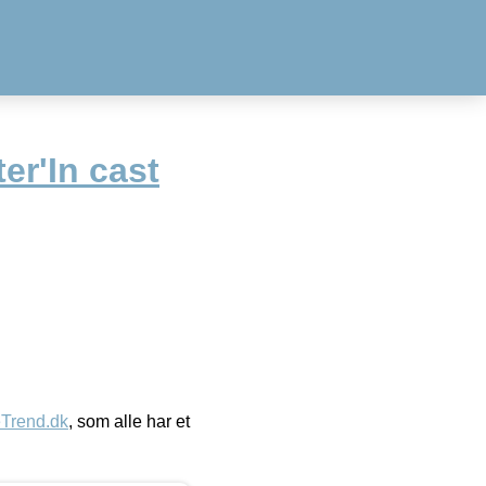
er'In cast
eTrend.dk
, som alle har et