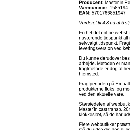
Producent:
Master'In P
Varenummer:
1585194
EAN:
5701766851947
Vurderet til
4.8
ud af 5 st
En hel del online webshop
nuværende tidspunkt afhent
selvvalgt tidspunkt. Fra
leveringsversion ved kø
Du kunne derudover beslutt
arbejde. Metoden er mang
fragtmetode er dog at hen
hjemsted.
Fragtperioden på Emballa
produkterne fluks, og med
ved den aktuelle vare.
Størstedelen af webbutik
Master'In cast transp. 2
klokkeslæt, så de har uds
Flere webbutikker præster
må du udse dig den billi