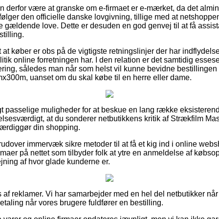
n derfor være at granske om e-firmaet er e-mærket, da det almind
rfølger den officielle danske lovgivning, tillige med at netshoppe
 de gældende love. Dette er desuden en god genvej til at få assis
tilling.
 at køber er obs på de vigtigste retningslinjer der har indflydel
ik online forretningen har. I den relation er det samtidig essesen
ering, således man når som helst vil kunne bevidne bestillingen 
x300m, uanset om du skal købe til en herre eller dame.
vigt passelige muligheder for at beskue en lang række eksistere
lsesværdigt, at du sonderer netbutikkens kritik af Strækfilm Mas
rdiggør din shopping.
udover immervæk sikre metoder til at få et kig ind i online web
maer på nettet som tilbyder folk at ytre en anmeldelse af købso
vejning af hvor glade kunderne er.
 af reklamer. Vi har samarbejder med en hel del netbutikker når
etaling når vores brugere fuldfører en bestilling.