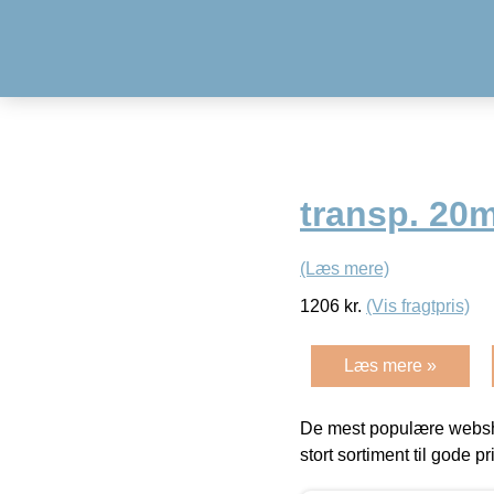
transp. 2
(Læs mere)
1206
kr.
(Vis fragtpris)
Læs mere »
De mest populære websho
stort sortiment til gode pr