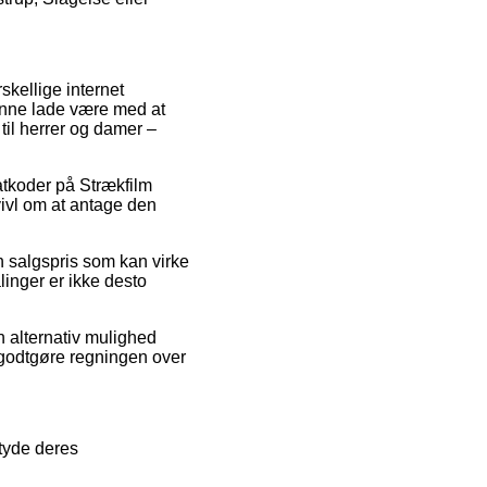
skellige internet
unne lade være med at
til herrer og damer –
batkoder på Strækfilm
vivl om at antage den
n salgspris som kan virke
linger er ikke desto
n alternativ mulighed
t godtgøre regningen over
tyde deres