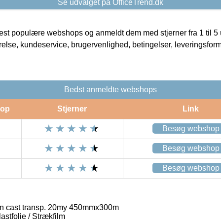
Se udvalget på OfficeTrend.dk
t populære webshops og anmeldt dem med stjerner fra 1 til 5 ud
rrelse, kundeservice, brugervenlighed, betingelser, leveringsfor
Bedst anmeldte webshops
op
Stjerner
Link
Besøg webshop
Besøg webshop
Besøg webshop
'In cast transp. 20my 450mmx300m
stfolie / Strækfilm