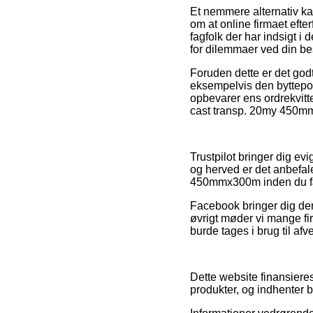
Et nemmere alternativ ka
om at online firmaet efte
fagfolk der har indsigt i
for dilemmaer ved din bes
Foruden dette er det godt
eksempelvis den byttepolit
opbevarer ens ordrekvitt
cast transp. 20my 450mm
Trustpilot bringer dig e
og herved er det anbefale
450mmx300m inden du fæ
Facebook bringer dig der
øvrigt møder vi mange fir
burde tages i brug til af
Dette website finansieres
produkter, og indhenter b