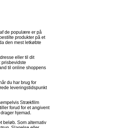
n af de populære er på
bestilte produkter på et
dda den mest letkøbte
resse eller til dit
 prisbevidste
tand til online shoppens
år du har brug for
erede leveringstidspunkt
sempelvis Strækfilm
ler forud for et angivent
t drager hjemad.
et beløb. Som alternativ
trup, Slagelse eller