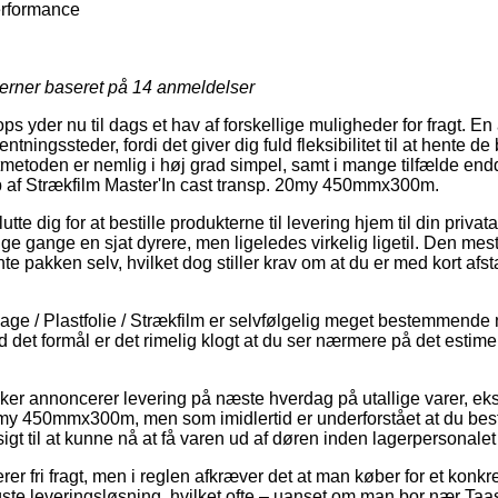
erformance
jerner baseret på
14
anmeldelser
s yder nu til dags et hav af forskellige muligheder for fragt. E
ningssteder, fordi det giver dig fuld fleksibilitet til at hente de 
gtmetoden er nemlig i høj grad simpel, samt i mange tilfælde en
b af Strækfilm Master'In cast transp. 20my 450mmx300m.
e dig for at bestille produkterne til levering hjem til din privatad
e gange en sjat dyrere, men ligeledes virkelig ligetil. Den mest
te pakken selv, hvilket dog stiller krav om at du er med kort afs
ge / Plastfolie / Strækfilm er selvfølgelig meget bestemmende n
 det formål er det rimelig klogt at du ser nærmere på det estim
ker annoncerer levering på næste hverdag på utallige varer, ek
0my 450mmx300m, men som imidlertid er underforstået at du bestil
igt til at kunne nå at få varen ud af døren inden lagerpersonale
er fri fragt, men i reglen afkræver det at man køber for et konkr
gste leveringsløsning, hvilket ofte – uanset om man bor nær Taas