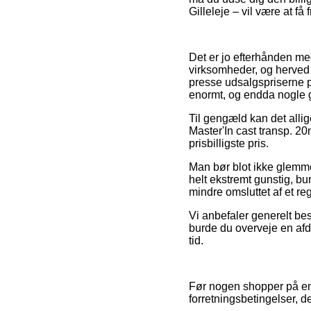
Gilleleje – vil være at få
Det er jo efterhånden meg
virksomheder, og herved 
presse udsalgspriserne p
enormt, og endda nogle g
Til gengæld kan det allig
Master'In cast transp. 2
prisbilligste pris.
Man bør blot ikke glemme
helt ekstremt gunstig, bu
mindre omsluttet af et re
Vi anbefaler generelt be
burde du overveje en afd
tid.
Før nogen shopper på en
forretningsbetingelser, d