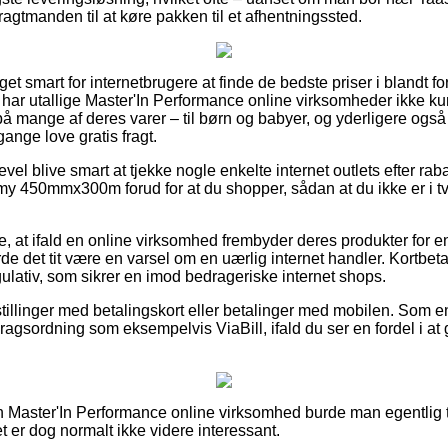
 fragtmanden til at køre pakken til et afhentningssted.
et smart for internetbrugere at finde de bedste priser i blandt for
har utallige Master'In Performance online virksomheder ikke k
å mange af deres varer – til børn og babyer, og yderligere også 
ange love gratis fragt.
evel blive smart at tjekke nogle enkelte internet outlets efter ra
0my 450mmx300m forud for at du shopper, sådan at du ikke er i t
, at ifald en online virksomhed frembyder deres produkter for e
rde det tit være en varsel om en uærlig internet handler. Kortbeta
gulativ, som sikrer en imod bedrageriske internet shops.
stillinger med betalingskort eller betalinger med mobilen. Som e
ragsordning som eksempelvis ViaBill, ifald du ser en fordel i a
 Master'In Performance online virksomhed burde man egentlig 
et er dog normalt ikke videre interessant.