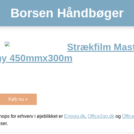
Borsen Håndbøger
Strækfilm Mast
0my 450mmx300m
Køb nu »
ps for erhverv i øjeblikket er
Engsig.dk
,
Office2go.dk
og
Offic
iser.