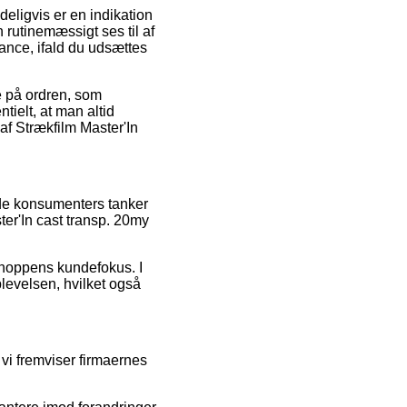
eligvis er en indikation
n rutinemæssigt ses til af
tance, ifald du udsættes
se på ordren, som
tielt, at man altid
af Strækfilm Master'In
nde konsumenters tanker
ter'In cast transp. 20my
shoppens kundefokus. I
plevelsen, hvilket også
 vi fremviser firmaernes