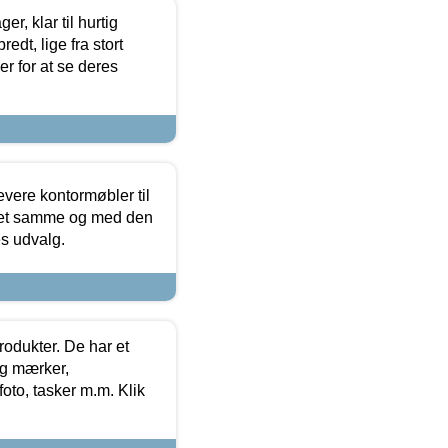
, klar til hurtig
edt, lige fra stort
er for at se deres
evere kontormøbler til
 det samme og med den
es udvalg.
rodukter. De har et
og mærker,
foto, tasker m.m. Klik