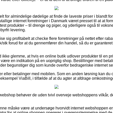
elt for almindelige dødelige at finde de laveste priser i blandt for
utallige internet forretninger i Danmark været presset til at at f
 test produkter – til drenge og piger, og yderligere også til voks
yrfri levering.
e sig profitabelt at checke flere forretninger på nettet efter ra
tk/stk forud for at du gennemfører din handel, så du er garanteret
ikke glemme, at hvis en online butik udlover produkter til en pri
være en indikation på en uoprigtig shop. Bestillinger med betalin
 der begunstiger dig som kunde overfor bedrageriske internet se
ger eller betalinger med mobilen. Som en anden løsning kan du 
 eksempel ViaBill, i tilfælde af at du agter at afdrage omkostning
 webshop behøver de uden tvivl overveje webshoppens vilkår, det
unne måske være at undersøge hvorvidt internet webshoppen e
ator for at online shoppen opererer i overensstemmelse med de o