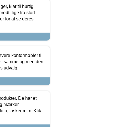
, klar til hurtig
edt, lige fra stort
er for at se deres
evere kontormøbler til
 det samme og med den
es udvalg.
rodukter. De har et
og mærker,
foto, tasker m.m. Klik