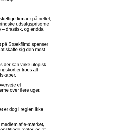
skellige firmaer på nettet,
ormindske udsalgspriserne
ne – drastisk, og endda
bat på Strækfilmdispenser
 at skaffe sig den mest
s der kan virke utopisk
gskort er trods alt
lskaber.
overveje et
erne over flere uger.
 er dog i reglen ikke
r medlem af e-mærket,
pstillede regler, og at