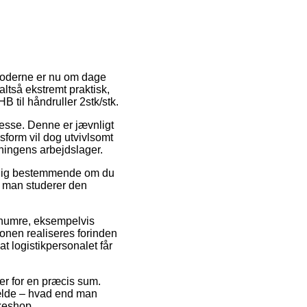
 moderne er nu om dage
ltså ekstremt praktisk,
B til håndruller 2stk/stk.
dresse. Denne er jævnligt
sform vil dog utvivlsomt
tningens arbejdslager.
vældig bestemmende om du
at man studerer den
renumre, eksempelvis
ionen realiseres forinden
at logistikpersonalet får
er for en præcis sum.
fælde – hvad end man
kkeshop.