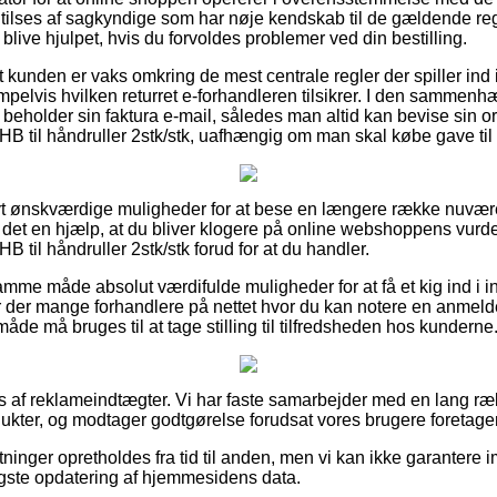
tilses af sagkyndige som har nøje kendskab til de gældende re
at blive hjulpet, hvis du forvoldes problemer ved din bestilling.
 kunden er vaks omkring de mest centrale regler der spiller ind
pelvis hvilken returret e-forhandleren tilsikrer. I den sammen
 beholder sin faktura e-mail, således man altid kan bevise sin or
HB til håndruller 2stk/stk, uafhængig om man skal købe gave til
ativt ønskværdige muligheder for at bese en længere række nuv
 det en hjælp, at du bliver klogere på online webshoppens vurde
B til håndruller 2stk/stk forud for at du handler.
mme måde absolut værdifulde muligheder for at få et kig ind i i
r der mange forhandlere på nettet hvor du kan notere en anmel
e må bruges til at tage stilling til tilfredsheden hos kunderne
s af reklameindtægter. Vi har faste samarbejder med en lang ræk
ukter, og modtager godtgørelse forudsat vores brugere foretager
tninger opretholdes fra tid til anden, men vi kan ikke garantere i
gste opdatering af hjemmesidens data.