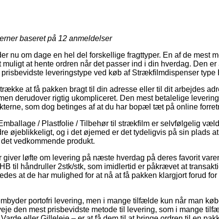
jerner baseret på
12
anmeldelser
er nu om dage en hel del forskellige fragttyper. En af de mest
uligt at hente ordren når det passer ind i din hverdag. Den er a
t prisbevidste leveringstype ved køb af Strækfilmdispenser type H
trække at få pakken bragt til din adresse eller til dit arbejdes a
, men derudover rigtig ukompliceret. Den mest betalelige levering
kterne, som dog betinges af at du har bopæl tæt på online forre
Emballage / Plastfolie / Tilbehør til strækfilm er selvfølgelig 
dre øjeblikkeligt, og i det øjemed er det tydeligvis på sin plads 
å det vedkommende produkt.
 giver løfte om levering på næste hverdag på deres favorit va
B til håndruller 2stk/stk, som imidlertid er påkrævet at transakt
edes at de har mulighed for at nå at få pakken klargjort forud for 
embyder portofri levering, men i mange tilfælde kun når man køb
je den mest prisbevidste metode til levering, som i mange til
arde eller Gilleleje – er at få dem til at bringe ordren til en pa