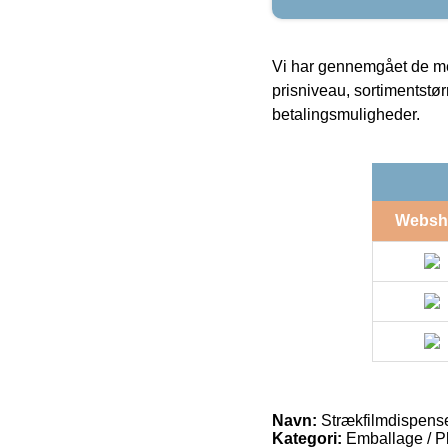
Vi har gennemgået de mes
prisniveau, sortimentstø
betalingsmuligheder.
Websh
Navn:
Strækfilmdispenser
Kategori:
Emballage / Pla