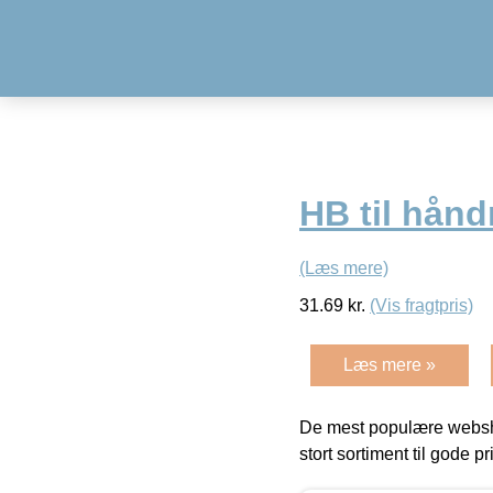
HB til håndr
(Læs mere)
31.69
kr.
(Vis fragtpris)
Læs mere »
De mest populære websho
stort sortiment til gode pr