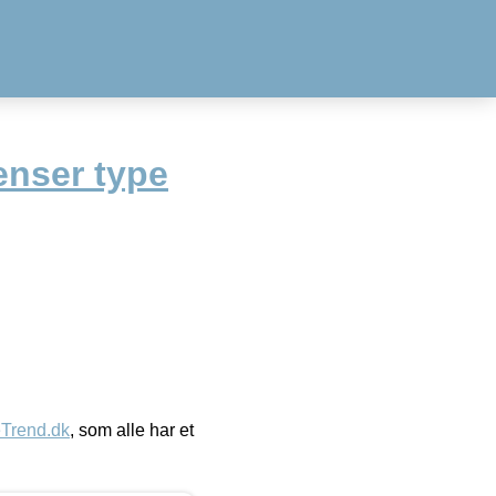
enser type
eTrend.dk
, som alle har et