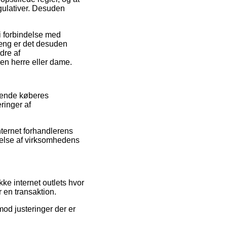
gulativer. Desuden
 i forbindelse med
hæng er det desuden
dre af
 en herre eller dame.
ærende køberes
ringer af
nternet forhandlerens
delse af virksomhedens
.
ke internet outlets hvor
 en transaktion.
mod justeringer der er