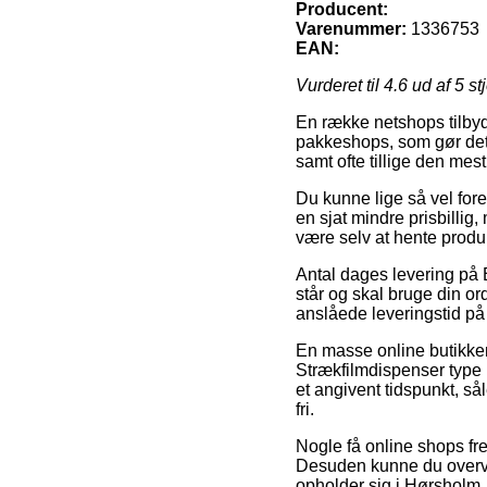
Producent:
Varenummer:
1336753
EAN:
Vurderet til
4.6
ud af 5 st
En række netshops tilbyd
pakkeshops, som gør det m
samt ofte tillige den mes
Du kunne lige så vel fore
en sjat mindre prisbillig
være selv at hente produ
Antal dages levering på 
står og skal bruge din or
anslåede leveringstid p
En masse online butikker
Strækfilmdispenser type H
et angivent tidspunkt, sål
fri.
Nogle få online shops fr
Desuden kunne du overve
opholder sig i Hørsholm, V