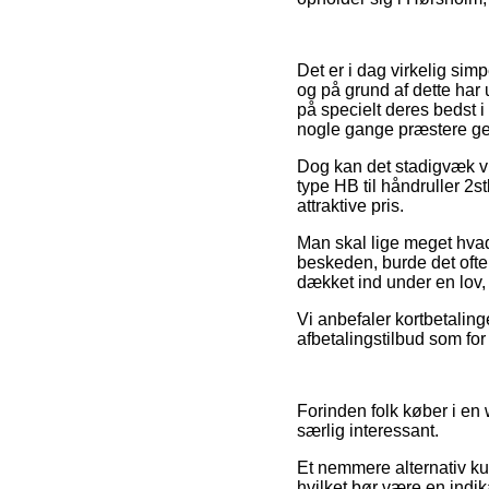
Det er i dag virkelig simp
og på grund af dette har 
på specielt deres bedst i
nogle gange præstere geb
Dog kan det stadigvæk vis
type HB til håndruller 2s
attraktive pris.
Man skal lige meget hvad 
beskeden, burde det ofte 
dækket ind under en lov,
Vi anbefaler kortbetalin
afbetalingstilbud som for
Forinden folk køber i en
særlig interessant.
Et nemmere alternativ k
hvilket bør være en indik