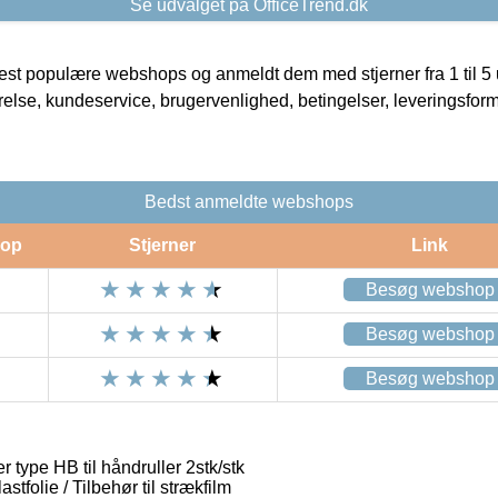
Se udvalget på OfficeTrend.dk
t populære webshops og anmeldt dem med stjerner fra 1 til 5 ud
rrelse, kundeservice, brugervenlighed, betingelser, leveringsfor
Bedst anmeldte webshops
op
Stjerner
Link
Besøg webshop
Besøg webshop
Besøg webshop
 type HB til håndruller 2stk/stk
stfolie / Tilbehør til strækfilm