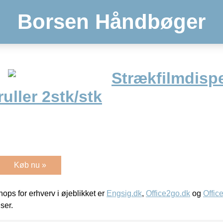
Borsen Håndbøger
Strækfilmdisp
uller 2stk/stk
Køb nu »
ps for erhverv i øjeblikket er
Engsig.dk
,
Office2go.dk
og
Offic
iser.