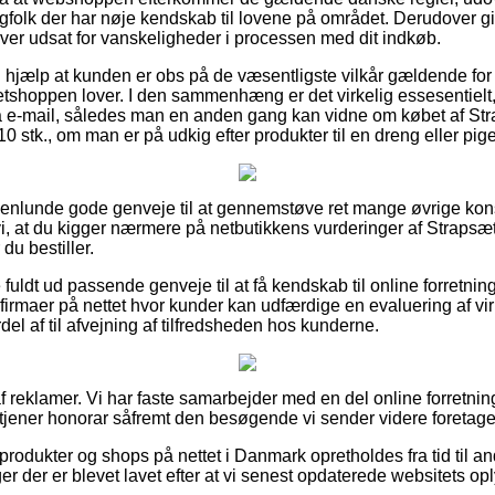
agfolk der har nøje kendskab til lovene på området. Derudover gi
ver udsat for vanskeligheder i processen med dit indkøb.
 hjælp at kunden er obs på de væsentligste vilkår gældende for 
netshoppen lover. I den sammenhæng er det virkelig essesentiel
på e-mail, således man en anden gang kan vidne om købet af Str
10 stk., om man er på udkig efter produkter til en dreng eller pige
ogenlunde gode genveje til at gennemstøve ret mange øvrige kon
 at du kigger nærmere på netbutikkens vurderinger af Strapsæt 
 du bestiller.
uldt ud passende genveje til at få kendskab til online forretni
firmaer på nettet hvor kunder kan udfærdige en evaluering af v
del af til afvejning af tilfredsheden hos kunderne.
f reklamer. Vi har faste samarbejder med en del online forretni
 tjener honorar såfremt den besøgende vi sender videre foretage
rodukter og shops på nettet i Danmark opretholdes fra tid til a
er der er blevet lavet efter at vi senest opdaterede websitets op