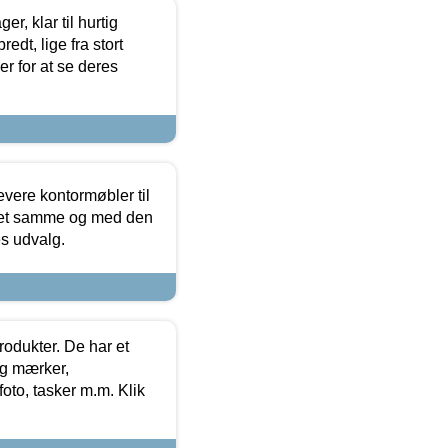
, klar til hurtig
edt, lige fra stort
er for at se deres
evere kontormøbler til
 det samme og med den
es udvalg.
rodukter. De har et
og mærker,
foto, tasker m.m. Klik