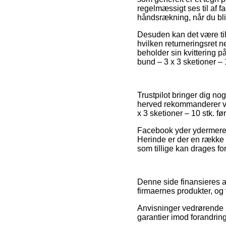
regelmæssigt ses til af f
håndsrækning, når du bli
Desuden kan det være til
hvilken returneringsret 
beholder sin kvittering 
bund – 3 x 3 sketioner – 
Trustpilot bringer dig n
herved rekommanderer vi,
x 3 sketioner – 10 stk. før
Facebook yder ydermere f
Herinde er der en række 
som tillige kan drages for
Denne side finansieres a
firmaernes produkter, og
Anvisninger vedrørende p
garantier imod forandring