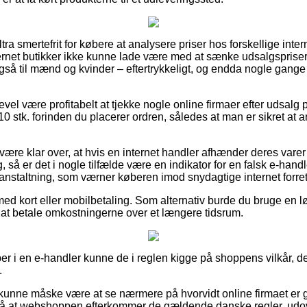
ltra smertefrit for købere at analysere priser hos forskellige inte
ternet butikker ikke kunne lade være med at sænke udsalgsprise
 også til mænd og kvinder – eftertrykkeligt, og endda nogle gange 
evel være profitabelt at tjekke nogle online firmaer efter udsalg 
10 stk. forinden du placerer ordren, således at man er sikret at 
ære klar over, at hvis en internet handler afhænder deres varer t
lig, så er det i nogle tilfælde være en indikator for en falsk e-han
oranstaltning, som værner køberen imod snydagtige internet forre
med kort eller mobilbetaling. Som alternativ burde du bruge en løs
t at betale omkostningerne over et længere tidsrum.
er i en e-handler kunne de i reglen kigge på shoppens vilkår, de
.
unne måske være at se nærmere på hvorvidt online firmaet er 
 på at webshoppen efterkommer de gældende danske regler, udov