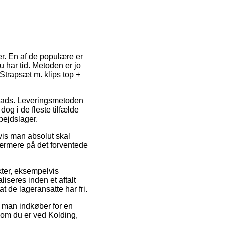
er. En af de populære er
 har tid. Metoden er jo
Strapsæt m. klips top +
splads. Leveringsmetoden
og i de fleste tilfælde
bejdslager.
vis man absolut skal
 nærmere på det forventede
kter, eksempelvis
liseres inden et aftalt
t de lageransatte har fri.
at man indkøber for en
t om du er ved Kolding,