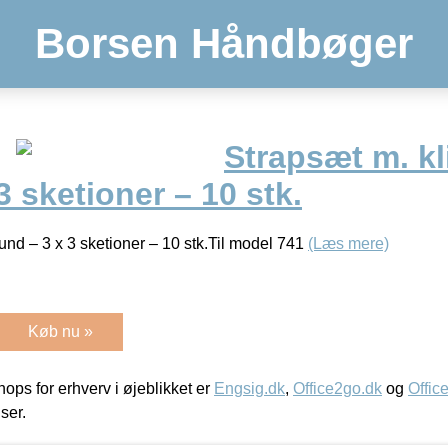
Borsen Håndbøger
Strapsæt m. kl
3 sketioner – 10 stk.
und – 3 x 3 sketioner – 10 stk.Til model 741
(Læs mere)
Køb nu »
ps for erhverv i øjeblikket er
Engsig.dk
,
Office2go.dk
og
Offic
iser.