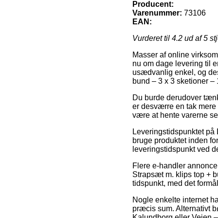
Producent:
Varenummer:
73106
EAN:
Vurderet til
4.2
ud af 5 st
Masser af online virksom
nu om dage levering til 
usædvanlig enkel, og des
bund – 3 x 3 sketioner – 1
Du burde derudover tænke
er desværre en tak mere b
være at hente varerne sel
Leveringstidspunktet på 
bruge produktet inden for
leveringstidspunkt ved de
Flere e-handler annoncer
Strapsæt m. klips top + bu
tidspunkt, med det formål 
Nogle enkelte internet ha
præcis sum. Alternativt b
Kalundborg eller Vejen – 