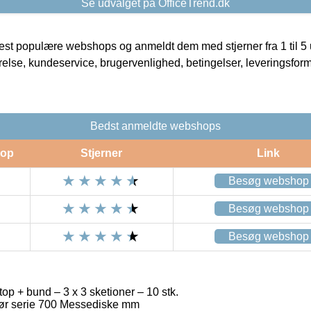
Se udvalget på OfficeTrend.dk
t populære webshops og anmeldt dem med stjerner fra 1 til 5 ud
rrelse, kundeservice, brugervenlighed, betingelser, leveringsfor
Bedst anmeldte webshops
op
Stjerner
Link
Besøg webshop
Besøg webshop
Besøg webshop
top + bund – 3 x 3 sketioner – 10 stk.
hør serie 700 Messediske mm