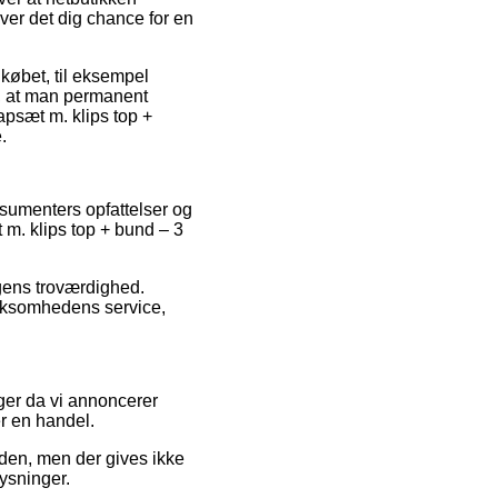
ver det dig chance for en
købet, til eksempel
t, at man permanent
apsæt m. klips top +
.
sumenters opfattelser og
m. klips top + bund – 3
ngens troværdighed.
irksomhedens service,
nger da vi annoncerer
r en handel.
nden, men der gives ikke
lysninger.