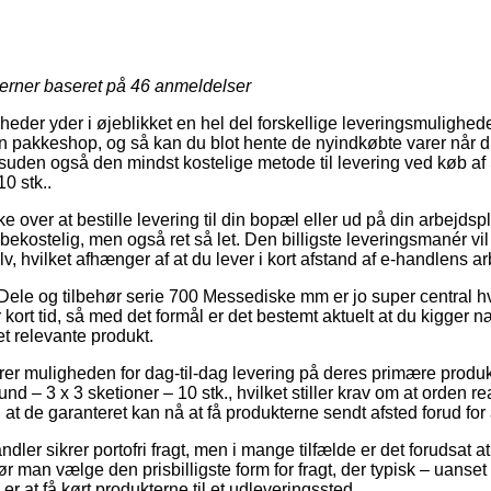
jerner baseret på
46
anmeldelser
heder yder i øjeblikket en hel del forskellige leveringsmulighed
en pakkeshop, og så kan du blot hente de nyindkøbte varer når du
uden også den mindst kostelige metode til levering ved køb af 
0 stk..
 over at bestille levering til din bopæl eller ud på din arbejd
ekostelig, men også ret så let. Den billigste leveringsmanér vil d
v, hvilket afhænger af at du lever i kort afstand af e-handlens ar
Dele og tilbehør serie 700 Messediske mm er jo super central h
 kort tid, så med det formål er det bestemt aktuelt at du kigger
t relevante produkt.
er muligheden for dag-til-dag levering på deres primære produ
nd – 3 x 3 sketioner – 10 stk., hvilket stiller krav om at orden rea
at de garanteret kan nå at få produkterne sendt afsted forud for a
ndler sikrer portofri fragt, men i mange tilfælde er det forudsat 
ør man vælge den prisbilligste form for fragt, der typisk – uanse
er at få kørt produkterne til et udleveringssted.