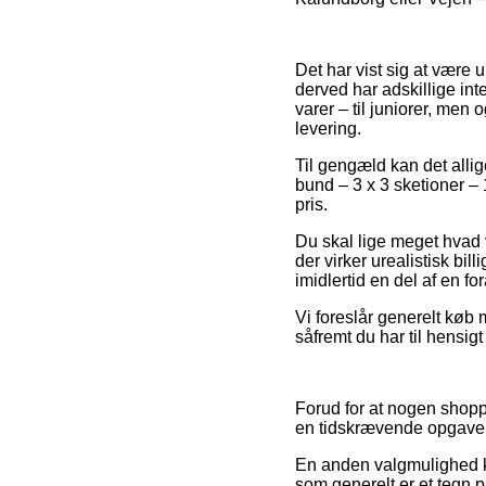
Det har vist sig at være u
derved har adskillige in
varer – til juniorer, men
levering.
Til gengæld kan det allig
bund – 3 x 3 sketioner – 
pris.
Du skal lige meget hvad v
der virker urealistisk bil
imidlertid en del af en f
Vi foreslår generelt køb 
såfremt du har til hensig
Forud for at nogen shopp
en tidskrævende opgave
En anden valgmulighed k
som generelt er et tegn