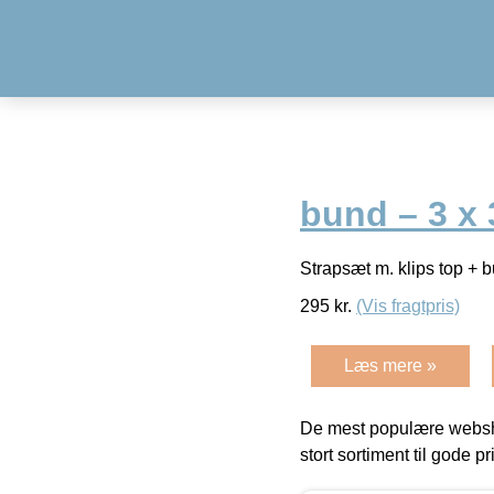
bund – 3 x 
Strapsæt m. klips top + b
295
kr.
(Vis fragtpris)
Læs mere »
De mest populære websho
stort sortiment til gode pr