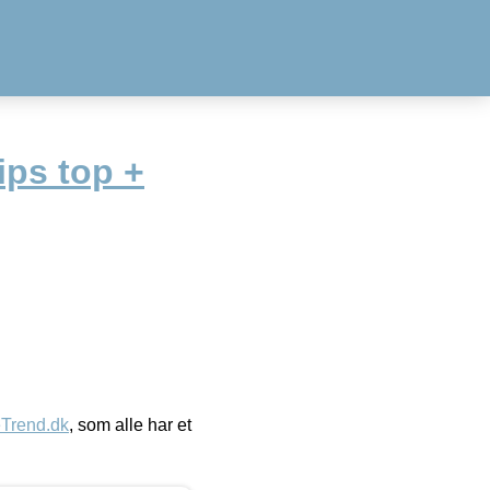
ips top +
eTrend.dk
, som alle har et