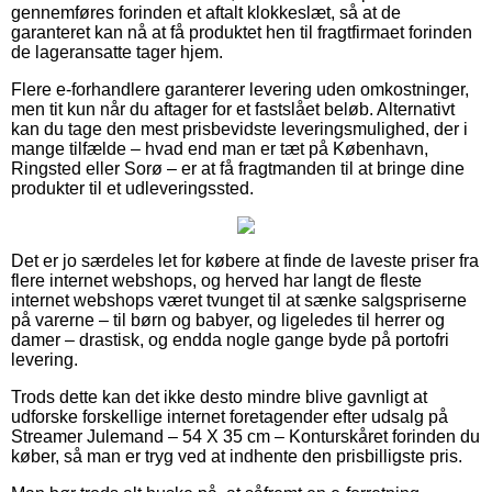
gennemføres forinden et aftalt klokkeslæt, så at de
garanteret kan nå at få produktet hen til fragtfirmaet forinden
de lageransatte tager hjem.
Flere e-forhandlere garanterer levering uden omkostninger,
men tit kun når du aftager for et fastslået beløb. Alternativt
kan du tage den mest prisbevidste leveringsmulighed, der i
mange tilfælde – hvad end man er tæt på København,
Ringsted eller Sorø – er at få fragtmanden til at bringe dine
produkter til et udleveringssted.
Det er jo særdeles let for købere at finde de laveste priser fra
flere internet webshops, og herved har langt de fleste
internet webshops været tvunget til at sænke salgspriserne
på varerne – til børn og babyer, og ligeledes til herrer og
damer – drastisk, og endda nogle gange byde på portofri
levering.
Trods dette kan det ikke desto mindre blive gavnligt at
udforske forskellige internet foretagender efter udsalg på
Streamer Julemand – 54 X 35 cm – Konturskåret forinden du
køber, så man er tryg ved at indhente den prisbilligste pris.