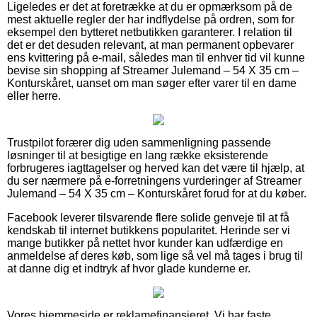
Ligeledes er det at foretrække at du er opmærksom på de
mest aktuelle regler der har indflydelse på ordren, som for
eksempel den bytteret netbutikken garanterer. I relation til
det er det desuden relevant, at man permanent opbevarer
ens kvittering på e-mail, således man til enhver tid vil kunne
bevise sin shopping af Streamer Julemand – 54 X 35 cm –
Konturskåret, uanset om man søger efter varer til en dame
eller herre.
Trustpilot forærer dig uden sammenligning passende
løsninger til at besigtige en lang række eksisterende
forbrugeres iagttagelser og herved kan det være til hjælp, at
du ser nærmere på e-forretningens vurderinger af Streamer
Julemand – 54 X 35 cm – Konturskåret forud for at du køber.
Facebook leverer tilsvarende flere solide genveje til at få
kendskab til internet butikkens popularitet. Herinde ser vi
mange butikker på nettet hvor kunder kan udfærdige en
anmeldelse af deres køb, som lige så vel må tages i brug til
at danne dig et indtryk af hvor glade kunderne er.
Vores hjemmeside er reklamefinansieret. Vi har faste