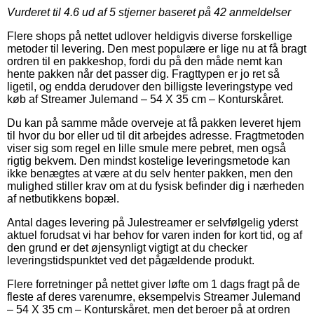
Vurderet til
4.6
ud af 5 stjerner baseret på
42
anmeldelser
Flere shops på nettet udlover heldigvis diverse forskellige
metoder til levering. Den mest populære er lige nu at få bragt
ordren til en pakkeshop, fordi du på den måde nemt kan
hente pakken når det passer dig. Fragttypen er jo ret så
ligetil, og endda derudover den billigste leveringstype ved
køb af Streamer Julemand – 54 X 35 cm – Konturskåret.
Du kan på samme måde overveje at få pakken leveret hjem
til hvor du bor eller ud til dit arbejdes adresse. Fragtmetoden
viser sig som regel en lille smule mere pebret, men også
rigtig bekvem. Den mindst kostelige leveringsmetode kan
ikke benægtes at være at du selv henter pakken, men den
mulighed stiller krav om at du fysisk befinder dig i nærheden
af netbutikkens bopæl.
Antal dages levering på Julestreamer er selvfølgelig yderst
aktuel forudsat vi har behov for varen inden for kort tid, og af
den grund er det øjensynligt vigtigt at du checker
leveringstidspunktet ved det pågældende produkt.
Flere forretninger på nettet giver løfte om 1 dags fragt på de
fleste af deres varenumre, eksempelvis Streamer Julemand
– 54 X 35 cm – Konturskåret, men det beroer på at ordren