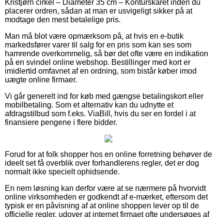
Kristjørn cirkel – Diameter 35 cm – Konturskåret inden du
placerer ordren, sådan at man er usvigeligt sikker på at
modtage den mest betalelige pris.
Man må blot være opmærksom på, at hvis en e-butik
markedsfører varer til salg for en pris som kan ses som
hamrende overkommelig, så bør det ofte være en indikation
på en svindel online webshop. Bestillinger med kort er
imidlertid omfavnet af en ordning, som bistår køber imod
uægte online firmaer.
Vi går generelt ind for køb med gængse betalingskort eller
mobilbetaling. Som et alternativ kan du udnytte et
afdragstilbud som f.eks. ViaBill, hvis du ser en fordel i at
finansiere pengene i flere bidder.
Forud for at folk shopper hos en online forretning behøver de
ideelt set få overblik over forhandlerens regler, det er dog
normalt ikke specielt ophidsende.
En nem løsning kan derfor være at se nærmere på hvorvidt
online virksomheden er godkendt af e-mærket, eftersom det
typisk er en påvisning af at online shoppen lever op til de
officielle regler, udover at internet firmaet ofte undersøges af