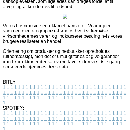
købsoplevelsen, som ligeledes kan drages fordel af til
afvejning af kundernes tilfredshed.
Vores hjemmeside er reklamefinansieret. Vi arbejder
sammen med en gruppe e-handler hvori vi fremviser
virksomhedernes varer, og indkasserer betaling hvis vores
brugere realiserer en handel.
Orientering om produkter og netbutikker opretholdes
rutinemæssigt, men det er umuligt for os at give garantier
imod korrektioner der kan være lavet siden vi sidste gang
opdaterede hjemmesidens data.
BITLY:
1
1
1
1
1
1
1
1
1
1
1
1
1
1
1
1
1
1
1
1
1
1
1
1
1
1
1
1
1
1
1
1
1
1
1
1
1
1
1
1
1
1
1
1
1
1
1
1
1
1
1
1
1
1
1
1
1
1
1
1
1
1
1
1
1
1
1
1
1
1
1
1
1
1
1
1
1
1
1
1
1
1
1
1
1
1
1
1
1
1
1
1
1
1
1
1
1
1
1
1
SPOTIFY:
1
1
1
1
1
1
1
1
1
1
1
1
1
1
1
1
1
1
1
1
1
1
1
1
1
1
1
1
1
1
1
1
1
1
1
1
1
1
1
1
1
1
1
1
1
1
1
1
1
1
1
1
1
1
1
1
1
1
1
1
1
1
1
1
1
1
1
1
1
1
1
1
1
1
1
1
1
1
1
1
1
1
1
1
1
1
1
1
1
1
1
1
1
1
1
1
1
1
1
1