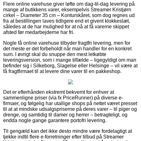
Flere online varehuse giver løfte om dag-til-dag levering på
mange af butikkens varer, eksempelvis Streamer Kristjørn
cirkel – Diameter 35 cm – Konturskåret, som dog regnes ud
fra at bestillingen laves tidligere end et givent klokkeslæt,
således at de har mulighed for at nå at få varerne skippet
afsted før medarbejderne har fri.
Nogle få online varehuse tilbyder fragtfri levering, men for
det meste er det forbeholdt når man handler for en konkret
sum. I øvrigt skal du snuppe den mest letkøbte
leveringsversion, som i mange tilfælde – ligegyldigt om man
befinder sig i Silkeborg, Slagelse eller Helsinge – vil være at
få fragtfirmaet til at levere dine varer til en pakkeshop.
Det er efterhånden ekstremt bekvemt for enhver at
sammenligne priser (via fx PriceRunner) på diverse e-
firmaer, og følgelig har utallige shops på nettet været presset
til at at mindske udsalgspriserne på deres varer – til piger og
drenge, og samtidig til damer og herrer – betragteligt, og
endda nogle gange garantere portofri levering.
Til gengæld kan det ikke desto mindre være fordelagtigt at
tjekke indtil flere e-forretninger efter tilbud på Streamer