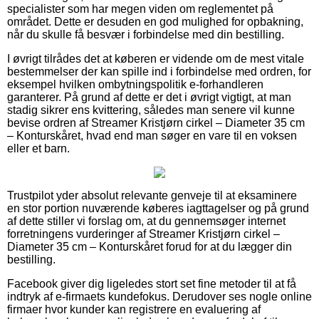
specialister som har megen viden om reglementet på
området. Dette er desuden en god mulighed for opbakning,
når du skulle få besvær i forbindelse med din bestilling.
I øvrigt tilrådes det at køberen er vidende om de mest vitale
bestemmelser der kan spille ind i forbindelse med ordren, for
eksempel hvilken ombytningspolitik e-forhandleren
garanterer. På grund af dette er det i øvrigt vigtigt, at man
stadig sikrer ens kvittering, således man senere vil kunne
bevise ordren af Streamer Kristjørn cirkel – Diameter 35 cm
– Konturskåret, hvad end man søger en vare til en voksen
eller et barn.
Trustpilot yder absolut relevante genveje til at eksaminere
en stor portion nuværende køberes iagttagelser og på grund
af dette stiller vi forslag om, at du gennemsøger internet
forretningens vurderinger af Streamer Kristjørn cirkel –
Diameter 35 cm – Konturskåret forud for at du lægger din
bestilling.
Facebook giver dig ligeledes stort set fine metoder til at få
indtryk af e-firmaets kundefokus. Derudover ses nogle online
firmaer hvor kunder kan registrere en evaluering af