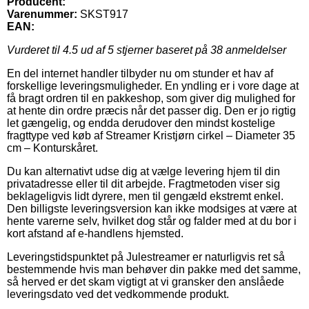
Producent:
Varenummer:
SKST917
EAN:
Vurderet til
4.5
ud af 5 stjerner baseret på
38
anmeldelser
En del internet handler tilbyder nu om stunder et hav af
forskellige leveringsmuligheder. En yndling er i vore dage at
få bragt ordren til en pakkeshop, som giver dig mulighed for
at hente din ordre præcis når det passer dig. Den er jo rigtig
let gængelig, og endda derudover den mindst kostelige
fragttype ved køb af Streamer Kristjørn cirkel – Diameter 35
cm – Konturskåret.
Du kan alternativt udse dig at vælge levering hjem til din
privatadresse eller til dit arbejde. Fragtmetoden viser sig
beklageligvis lidt dyrere, men til gengæld ekstremt enkel.
Den billigste leveringsversion kan ikke modsiges at være at
hente varerne selv, hvilket dog står og falder med at du bor i
kort afstand af e-handlens hjemsted.
Leveringstidspunktet på Julestreamer er naturligvis ret så
bestemmende hvis man behøver din pakke med det samme,
så herved er det skam vigtigt at vi gransker den anslåede
leveringsdato ved det vedkommende produkt.