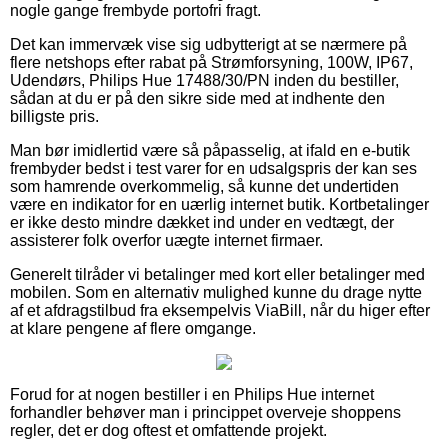
nogle gange frembyde portofri fragt.
Det kan immervæk vise sig udbytterigt at se nærmere på
flere netshops efter rabat på Strømforsyning, 100W, IP67,
Udendørs, Philips Hue 17488/30/PN inden du bestiller,
sådan at du er på den sikre side med at indhente den
billigste pris.
Man bør imidlertid være så påpasselig, at ifald en e-butik
frembyder bedst i test varer for en udsalgspris der kan ses
som hamrende overkommelig, så kunne det undertiden
være en indikator for en uærlig internet butik. Kortbetalinger
er ikke desto mindre dækket ind under en vedtægt, der
assisterer folk overfor uægte internet firmaer.
Generelt tilråder vi betalinger med kort eller betalinger med
mobilen. Som en alternativ mulighed kunne du drage nytte
af et afdragstilbud fra eksempelvis ViaBill, når du higer efter
at klare pengene af flere omgange.
Forud for at nogen bestiller i en Philips Hue internet
forhandler behøver man i princippet overveje shoppens
regler, det er dog oftest et omfattende projekt.