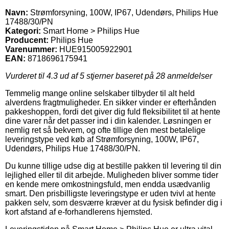
Navn:
Strømforsyning, 100W, IP67, Udendørs, Philips Hue
17488/30/PN
Kategori:
Smart Home > Philips Hue
Producent:
Philips Hue
Varenummer:
HUE915005922901
EAN:
8718696175941
Vurderet til
4.3
ud af 5 stjerner baseret på
28
anmeldelser
Temmelig mange online selskaber tilbyder til alt held
alverdens fragtmuligheder. En sikker vinder er efterhånden
pakkeshoppen, fordi det giver dig fuld fleksibilitet til at hente
dine varer når det passer ind i din kalender. Løsningen er
nemlig ret så bekvem, og ofte tillige den mest betalelige
leveringstype ved køb af Strømforsyning, 100W, IP67,
Udendørs, Philips Hue 17488/30/PN.
Du kunne tillige udse dig at bestille pakken til levering til din
lejlighed eller til dit arbejde. Muligheden bliver somme tider
en kende mere omkostningsfuld, men endda usædvanlig
smart. Den prisbilligste leveringstype er uden tvivl at hente
pakken selv, som desværre kræver at du fysisk befinder dig i
kort afstand af e-forhandlerens hjemsted.