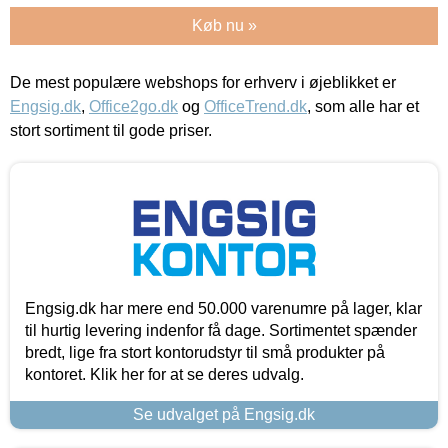
Køb nu »
De mest populære webshops for erhverv i øjeblikket er
Engsig.dk
,
Office2go.dk
og
OfficeTrend.dk
, som alle har et
stort sortiment til gode priser.
Engsig.dk har mere end 50.000 varenumre på lager, klar
til hurtig levering indenfor få dage. Sortimentet spænder
bredt, lige fra stort kontorudstyr til små produkter på
kontoret. Klik her for at se deres udvalg.
Se udvalget på Engsig.dk