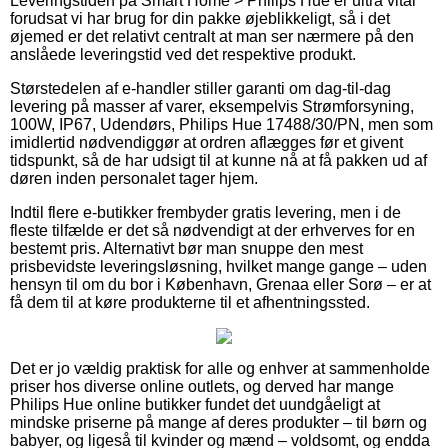
Leveringstiden på Smart Home > Philips Hue er ultra vital
forudsat vi har brug for din pakke øjeblikkeligt, så i det
øjemed er det relativt centralt at man ser nærmere på den
anslåede leveringstid ved det respektive produkt.
Størstedelen af e-handler stiller garanti om dag-til-dag
levering på masser af varer, eksempelvis Strømforsyning,
100W, IP67, Udendørs, Philips Hue 17488/30/PN, men som
imidlertid nødvendiggør at ordren aflægges før et givent
tidspunkt, så de har udsigt til at kunne nå at få pakken ud af
døren inden personalet tager hjem.
Indtil flere e-butikker frembyder gratis levering, men i de
fleste tilfælde er det så nødvendigt at der erhverves for en
bestemt pris. Alternativt bør man snuppe den mest
prisbevidste leveringsløsning, hvilket mange gange – uden
hensyn til om du bor i København, Grenaa eller Sorø – er at
få dem til at køre produkterne til et afhentningssted.
Det er jo vældig praktisk for alle og enhver at sammenholde
priser hos diverse online outlets, og derved har mange
Philips Hue online butikker fundet det uundgåeligt at
mindske priserne på mange af deres produkter – til børn og
babyer, og ligeså til kvinder og mænd – voldsomt, og endda