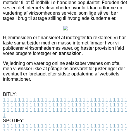
metoder til at få indblik i e-handlens popularitet. Foruden det
ses en del internet virksomheder hvor folk kan udforme en
vurdering af virksomhedens service, som lige så vel bør
tages i brug til at tage stilling til hvor glade kunderne er.
Hjemmesiden er finansieret af indtægter fra reklamer. Vi har
faste samarbejder med en masse internet firmaer hvor vi
publicerer virksomhedernes varer, og høster provision ifald
vores brugere foretager en transaktion.
Vejledning om varer og online selskaber værnes om ofte,
men vi ønsker ikke at påtage os ansvaret for justeringer der
eventuelt er foretaget efter sidste opdatering af websitets
informationer.
BITLY:
1
1
1
1
1
1
1
1
1
1
1
1
1
1
1
1
1
1
1
1
1
1
1
1
1
1
1
1
1
1
1
1
1
1
1
1
1
1
1
1
1
1
1
1
1
1
1
1
1
1
1
1
1
1
1
1
1
1
1
1
1
1
1
1
1
1
1
1
1
1
1
1
1
1
1
1
1
1
1
1
1
1
1
1
1
1
1
1
1
1
1
1
1
1
1
1
1
1
1
1
SPOTIFY:
1
1
1
1
1
1
1
1
1
1
1
1
1
1
1
1
1
1
1
1
1
1
1
1
1
1
1
1
1
1
1
1
1