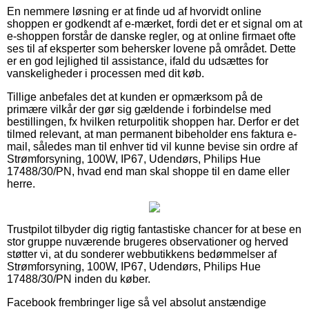
En nemmere løsning er at finde ud af hvorvidt online
shoppen er godkendt af e-mærket, fordi det er et signal om at
e-shoppen forstår de danske regler, og at online firmaet ofte
ses til af eksperter som behersker lovene på området. Dette
er en god lejlighed til assistance, ifald du udsættes for
vanskeligheder i processen med dit køb.
Tillige anbefales det at kunden er opmærksom på de
primære vilkår der gør sig gældende i forbindelse med
bestillingen, fx hvilken returpolitik shoppen har. Derfor er det
tilmed relevant, at man permanent bibeholder ens faktura e-
mail, således man til enhver tid vil kunne bevise sin ordre af
Strømforsyning, 100W, IP67, Udendørs, Philips Hue
17488/30/PN, hvad end man skal shoppe til en dame eller
herre.
Trustpilot tilbyder dig rigtig fantastiske chancer for at bese en
stor gruppe nuværende brugeres observationer og herved
støtter vi, at du sonderer webbutikkens bedømmelser af
Strømforsyning, 100W, IP67, Udendørs, Philips Hue
17488/30/PN inden du køber.
Facebook frembringer lige så vel absolut anstændige