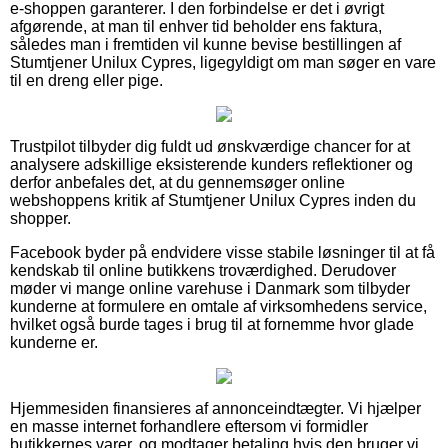
e-shoppen garanterer. I den forbindelse er det i øvrigt
afgørende, at man til enhver tid beholder ens faktura,
således man i fremtiden vil kunne bevise bestillingen af
Stumtjener Unilux Cypres, ligegyldigt om man søger en vare
til en dreng eller pige.
Trustpilot tilbyder dig fuldt ud ønskværdige chancer for at
analysere adskillige eksisterende kunders reflektioner og
derfor anbefales det, at du gennemsøger online
webshoppens kritik af Stumtjener Unilux Cypres inden du
shopper.
Facebook byder på endvidere visse stabile løsninger til at få
kendskab til online butikkens troværdighed. Derudover
møder vi mange online varehuse i Danmark som tilbyder
kunderne at formulere en omtale af virksomhedens service,
hvilket også burde tages i brug til at fornemme hvor glade
kunderne er.
Hjemmesiden finansieres af annonceindtægter. Vi hjælper
en masse internet forhandlere eftersom vi formidler
butikkernes varer, og modtager betaling hvis den bruger vi