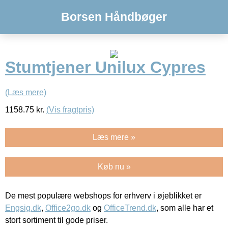
Borsen Håndbøger
Stumtjener Unilux Cypres
(Læs mere)
1158.75
kr.
(Vis fragtpris)
Læs mere »
Køb nu »
De mest populære webshops for erhverv i øjeblikket er
Engsig.dk
,
Office2go.dk
og
OfficeTrend.dk
, som alle har et
stort sortiment til gode priser.