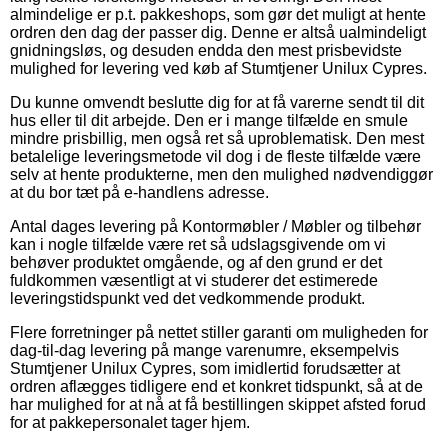
almindelige er p.t. pakkeshops, som gør det muligt at hente
ordren den dag der passer dig. Denne er altså ualmindeligt
gnidningsløs, og desuden endda den mest prisbevidste
mulighed for levering ved køb af Stumtjener Unilux Cypres.
Du kunne omvendt beslutte dig for at få varerne sendt til dit
hus eller til dit arbejde. Den er i mange tilfælde en smule
mindre prisbillig, men også ret så uproblematisk. Den mest
betalelige leveringsmetode vil dog i de fleste tilfælde være
selv at hente produkterne, men den mulighed nødvendiggør
at du bor tæt på e-handlens adresse.
Antal dages levering på Kontormøbler / Møbler og tilbehør
kan i nogle tilfælde være ret så udslagsgivende om vi
behøver produktet omgående, og af den grund er det
fuldkommen væsentligt at vi studerer det estimerede
leveringstidspunkt ved det vedkommende produkt.
Flere forretninger på nettet stiller garanti om muligheden for
dag-til-dag levering på mange varenumre, eksempelvis
Stumtjener Unilux Cypres, som imidlertid forudsætter at
ordren aflægges tidligere end et konkret tidspunkt, så at de
har mulighed for at nå at få bestillingen skippet afsted forud
for at pakkepersonalet tager hjem.