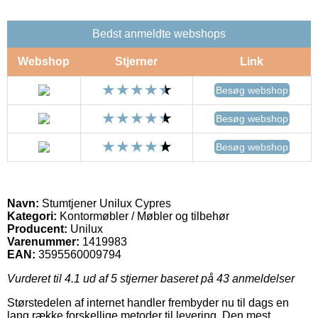
Bedst anmeldte webshops
Webshop
Stjerner
Link
Besøg webshop
Besøg webshop
Besøg webshop
Navn:
Stumtjener Unilux Cypres
Kategori:
Kontormøbler / Møbler og tilbehør
Producent:
Unilux
Varenummer:
1419983
EAN:
3595560009794
Vurderet til
4.1
ud af 5 stjerner baseret på
43
anmeldelser
Størstedelen af internet handler frembyder nu til dags en
lang række forskellige metoder til levering. Den mest