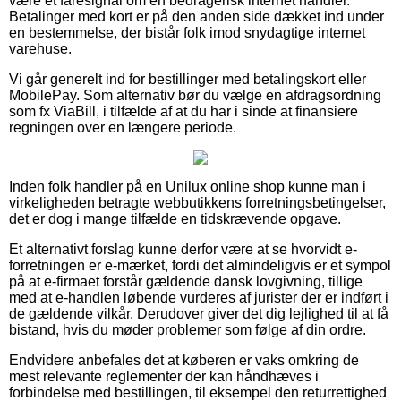
være et faresignal om en bedragerisk internet handler.
Betalinger med kort er på den anden side dækket ind under
en bestemmelse, der bistår folk imod snydagtige internet
varehuse.
Vi går generelt ind for bestillinger med betalingskort eller
MobilePay. Som alternativ bør du vælge en afdragsordning
som fx ViaBill, i tilfælde af at du har i sinde at finansiere
regningen over en længere periode.
Inden folk handler på en Unilux online shop kunne man i
virkeligheden betragte webbutikkens forretningsbetingelser,
det er dog i mange tilfælde en tidskrævende opgave.
Et alternativt forslag kunne derfor være at se hvorvidt e-
forretningen er e-mærket, fordi det almindeligvis er et sympol
på at e-firmaet forstår gældende dansk lovgivning, tillige
med at e-handlen løbende vurderes af jurister der er indført i
de gældende vilkår. Derudover giver det dig lejlighed til at få
bistand, hvis du møder problemer som følge af din ordre.
Endvidere anbefales det at køberen er vaks omkring de
mest relevante reglementer der kan håndhæves i
forbindelse med bestillingen, til eksempel den returrettighed