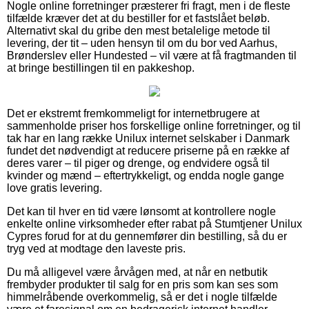
Nogle online forretninger præsterer fri fragt, men i de fleste
tilfælde kræver det at du bestiller for et fastslået beløb.
Alternativt skal du gribe den mest betalelige metode til
levering, der tit – uden hensyn til om du bor ved Aarhus,
Brønderslev eller Hundested – vil være at få fragtmanden til
at bringe bestillingen til en pakkeshop.
Det er ekstremt fremkommeligt for internetbrugere at
sammenholde priser hos forskellige online forretninger, og til
tak har en lang række Unilux internet selskaber i Danmark
fundet det nødvendigt at reducere priserne på en række af
deres varer – til piger og drenge, og endvidere også til
kvinder og mænd – eftertrykkeligt, og endda nogle gange
love gratis levering.
Det kan til hver en tid være lønsomt at kontrollere nogle
enkelte online virksomheder efter rabat på Stumtjener Unilux
Cypres forud for at du gennemfører din bestilling, så du er
tryg ved at modtage den laveste pris.
Du må alligevel være årvågen med, at når en netbutik
frembyder produkter til salg for en pris som kan ses som
himmelråbende overkommelig, så er det i nogle tilfælde