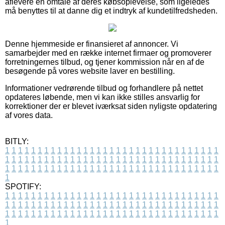
aflevere en omtale af deres købsoplevelse, som ligeledes
må benyttes til at danne dig et indtryk af kundetilfredsheden.
Denne hjemmeside er finansieret af annoncer. Vi
samarbejder med en række internet firmaer og promoverer
forretningernes tilbud, og tjener kommission når en af de
besøgende på vores website laver en bestilling.
Informationer vedrørende tilbud og forhandlere på nettet
opdateres løbende, men vi kan ikke stilles ansvarlig for
korrektioner der er blevet iværksat siden nyligste opdatering
af vores data.
BITLY:
1
1
1
1
1
1
1
1
1
1
1
1
1
1
1
1
1
1
1
1
1
1
1
1
1
1
1
1
1
1
1
1
1
1
1
1
1
1
1
1
1
1
1
1
1
1
1
1
1
1
1
1
1
1
1
1
1
1
1
1
1
1
1
1
1
1
1
1
1
1
1
1
1
1
1
1
1
1
1
1
1
1
1
1
1
1
1
1
1
1
1
1
1
1
1
1
1
1
1
1
SPOTIFY:
1
1
1
1
1
1
1
1
1
1
1
1
1
1
1
1
1
1
1
1
1
1
1
1
1
1
1
1
1
1
1
1
1
1
1
1
1
1
1
1
1
1
1
1
1
1
1
1
1
1
1
1
1
1
1
1
1
1
1
1
1
1
1
1
1
1
1
1
1
1
1
1
1
1
1
1
1
1
1
1
1
1
1
1
1
1
1
1
1
1
1
1
1
1
1
1
1
1
1
1