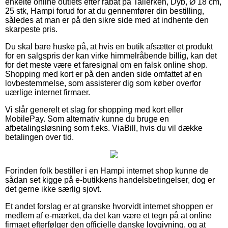
enkelte online outlets efter rabat på Tallerken, Dyb, Ø 18 cm,
25 stk, Hampi forud for at du gennemfører din bestilling,
således at man er på den sikre side med at indhente den
skarpeste pris.
Du skal bare huske på, at hvis en butik afsætter et produkt
for en salgspris der kan virke himmelråbende billig, kan det
for det meste være et faresignal om en falsk online shop.
Shopping med kort er på den anden side omfattet af en
lovbestemmelse, som assisterer dig som køber overfor
uærlige internet firmaer.
Vi slår generelt et slag for shopping med kort eller
MobilePay. Som alternativ kunne du bruge en
afbetalingsløsning som f.eks. ViaBill, hvis du vil dække
betalingen over tid.
Forinden folk bestiller i en Hampi internet shop kunne de
sådan set kigge på e-butikkens handelsbetingelser, dog er
det gerne ikke særlig sjovt.
Et andet forslag er at granske hvorvidt internet shoppen er
medlem af e-mærket, da det kan være et tegn på at online
firmaet efterfølger den officielle danske lovgivning, og at