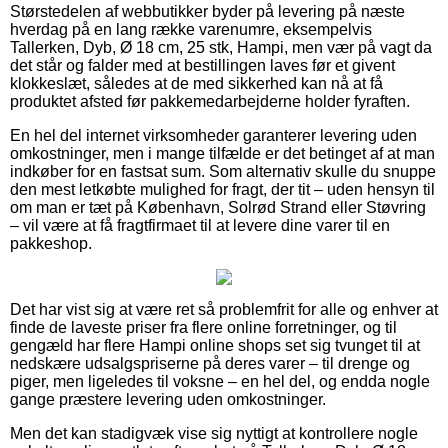
Størstedelen af webbutikker byder på levering på næste
hverdag på en lang række varenumre, eksempelvis
Tallerken, Dyb, Ø 18 cm, 25 stk, Hampi, men vær på vagt da
det står og falder med at bestillingen laves før et givent
klokkeslæt, således at de med sikkerhed kan nå at få
produktet afsted før pakkemedarbejderne holder fyraften.
En hel del internet virksomheder garanterer levering uden
omkostninger, men i mange tilfælde er det betinget af at man
indkøber for en fastsat sum. Som alternativ skulle du snuppe
den mest letkøbte mulighed for fragt, der tit – uden hensyn til
om man er tæt på København, Solrød Strand eller Støvring
– vil være at få fragtfirmaet til at levere dine varer til en
pakkeshop.
Det har vist sig at være ret så problemfrit for alle og enhver at
finde de laveste priser fra flere online forretninger, og til
gengæld har flere Hampi online shops set sig tvunget til at
nedskære udsalgspriserne på deres varer – til drenge og
piger, men ligeledes til voksne – en hel del, og endda nogle
gange præstere levering uden omkostninger.
Men det kan stadigvæk vise sig nyttigt at kontrollere nogle