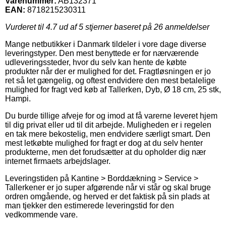
Varenummer:
AB132371
EAN:
8718215230311
Vurderet til
4.7
ud af 5 stjerner baseret på
26
anmeldelser
Mange netbutikker i Danmark tildeler i vore dage diverse
leveringstyper. Den mest benyttede er for nærværende
udleveringssteder, hvor du selv kan hente de købte
produkter når der er mulighed for det. Fragtløsningen er jo
ret så let gængelig, og oftest endvidere den mest betalelige
mulighed for fragt ved køb af Tallerken, Dyb, Ø 18 cm, 25 stk,
Hampi.
Du burde tillige afveje for og imod at få varerne leveret hjem
til dig privat eller ud til dit arbejde. Muligheden er i regelen
en tak mere bekostelig, men endvidere særligt smart. Den
mest letkøbte mulighed for fragt er dog at du selv henter
produkterne, men det forudsætter at du opholder dig nær
internet firmaets arbejdslager.
Leveringstiden på Kantine > Borddækning > Service >
Tallerkener er jo super afgørende når vi står og skal bruge
ordren omgående, og herved er det faktisk på sin plads at
man tjekker den estimerede leveringstid for den
vedkommende vare.