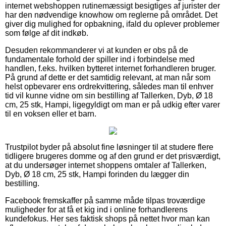
internet webshoppen rutinemæssigt besigtiges af jurister der
har den nødvendige knowhow om reglerne på området. Det
giver dig mulighed for opbakning, ifald du oplever problemer
som følge af dit indkøb.
Desuden rekommanderer vi at kunden er obs på de
fundamentale forhold der spiller ind i forbindelse med
handlen, f.eks. hvilken bytteret internet forhandleren bruger.
På grund af dette er det samtidig relevant, at man når som
helst opbevarer ens ordrekvittering, således man til enhver
tid vil kunne vidne om sin bestilling af Tallerken, Dyb, Ø 18
cm, 25 stk, Hampi, ligegyldigt om man er på udkig efter varer
til en voksen eller et barn.
Trustpilot byder på absolut fine løsninger til at studere flere
tidligere brugeres domme og af den grund er det prisværdigt,
at du undersøger internet shoppens omtaler af Tallerken,
Dyb, Ø 18 cm, 25 stk, Hampi forinden du lægger din
bestilling.
Facebook fremskaffer på samme måde tilpas troværdige
muligheder for at få et kig ind i online forhandlerens
kundefokus. Her ses faktisk shops på nettet hvor man kan