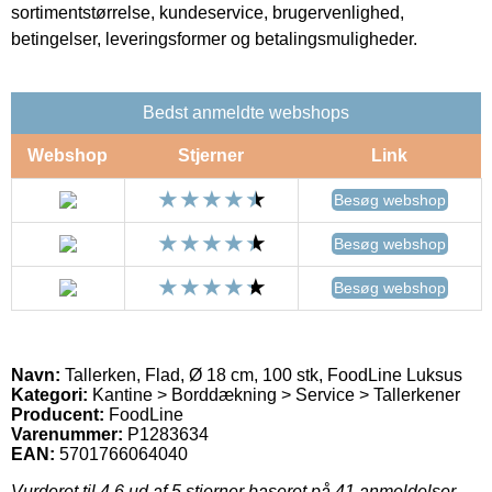
sortimentstørrelse, kundeservice, brugervenlighed,
betingelser, leveringsformer og betalingsmuligheder.
Bedst anmeldte webshops
Webshop
Stjerner
Link
Besøg webshop
Besøg webshop
Besøg webshop
Navn:
Tallerken, Flad, Ø 18 cm, 100 stk, FoodLine Luksus
Kategori:
Kantine > Borddækning > Service > Tallerkener
Producent:
FoodLine
Varenummer:
P1283634
EAN:
5701766064040
Vurderet til
4.6
ud af 5 stjerner baseret på
41
anmeldelser