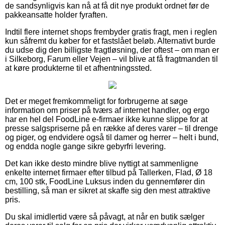
de sandsynligvis kan nå at få dit nye produkt ordnet før de
pakkeansatte holder fyraften.
Indtil flere internet shops frembyder gratis fragt, men i reglen
kun såfremt du køber for et fastslået beløb. Alternativt burde
du udse dig den billigste fragtløsning, der oftest – om man er
i Silkeborg, Farum eller Vejen – vil blive at få fragtmanden til
at køre produkterne til et afhentningssted.
Det er meget fremkommeligt for forbrugerne at søge
information om priser på tværs af internet handler, og ergo
har en hel del FoodLine e-firmaer ikke kunne slippe for at
presse salgspriserne på en række af deres varer – til drenge
og piger, og endvidere også til damer og herrer – helt i bund,
og endda nogle gange sikre gebyrfri levering.
Det kan ikke desto mindre blive nyttigt at sammenligne
enkelte internet firmaer efter tilbud på Tallerken, Flad, Ø 18
cm, 100 stk, FoodLine Luksus inden du gennemfører din
bestilling, så man er sikret at skaffe sig den mest attraktive
pris.
Du skal imidlertid være så påvagt, at når en butik sælger