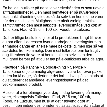
En hel del butikker på nettet giver efterhånden et stort udvalg
af fragtmuligheder. Den mest benyttede er på nuværende
tidspunkt afhentningssteder, så du selv kan hente dine varer
når der er tid til det. Muligheden er altså vældig praktisk,
samt tit tilmed den mest letkøbte leveringsmåde ved køb af
Tallerken, Flad, Ø 18 cm, 100 stk, FoodLine Luksus.
Du bør tillige beslutte dig for at få produkterne bragt til hvor
du bor eller til adressen hvor du arbejder. Leveringsformen
er mange gange en anelse mere bekostelig, men lige så vel
særdeles fremkommelig. Den mest letkøbte form for fragt vil
dog til enhver tid være at hente pakken selv, men den
mulighed beroer på at du er tæt på e-butikkens arbejdslager.
Fragttiden på Kantine > Borddækning > Service >
Tallerkener er jo temmelig afgørende hvis vi behøver pakken
inden for få dage, så derfor er det forholdsvis på sin plads at
du studerer det anslåede leveringstidspunkt på det
vedkommende produkt.
Masser af e-forretninger yder dag-til-dag levering på mange
varer, eksempelvis Tallerken, Flad, Ø 18 cm, 100 stk,
FoodLine Luksus, men husk at det nødvendiggør at
bestillingen indsendes forinden et fastsat tidspunkt, sådan at