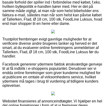
basale forhold der spiller ind i forbindelse med købet, f.eks.
hvilken byttepolitik e-handlen kører med. Her er det på
samme måde vigtigt, at man når som helst bibeholder ens
faktura e-mail, således man når som helst kan påvise købet
af Tallerken, Flad, Ø 18 cm, 100 stk, FoodLine Luksus, hvad
end man shopper til en herre eller dame.
Trustpilot frembringer evigt gavnlige muligheder for at
verificere diverse andre brugeres tanker og herved er det
smart, at du evaluerer online forretningens anmeldelser af
Tallerken, Flad, Ø 18 cm, 100 stk, FoodLine Luksus før du
handler.
Facebook genererer ydermere faktisk ønskværdige genveje
til at få indblik i e-shoppens popularitet. Derudover ser vi
endda online forretninger som giver kunderne mulighed for
at publicere en omtale af virksomhedens service, hvilket
ydermere må tages i brug til vurdering af tidligere kunders
oplevelser.
Websitet finansieres af annonceindtægter. Vi hjælper en hel
del online forretninger i form af at vi fremviser deres