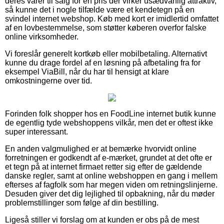
deres varer til salg for en pris der virker usædvanlig attraktiv,
så kunne det i nogle tilfælde være et kendetegn på en
svindel internet webshop. Køb med kort er imidlertid omfattet
af en lovbestemmelse, som støtter køberen overfor falske
online virksomheder.
Vi foreslår generelt kortkøb eller mobilbetaling. Alternativt
kunne du drage fordel af en løsning på afbetaling fra for
eksempel ViaBill, når du har til hensigt at klare
omkostningerne over tid.
Forinden folk shopper hos en FoodLine internet butik kunne
de egentlig tyde webshoppens vilkår, men det er oftest ikke
super interessant.
En anden valgmulighed er at bemærke hvorvidt online
forretningen er godkendt af e-mærket, grundet at det ofte er
et tegn på at internet firmaet retter sig efter de gældende
danske regler, samt at online webshoppen en gang i mellem
efterses af fagfolk som har megen viden om retningslinjerne.
Desuden giver det dig lejlighed til opbakning, når du møder
problemstillinger som følge af din bestilling.
Ligeså stiller vi forslag om at kunden er obs på de mest