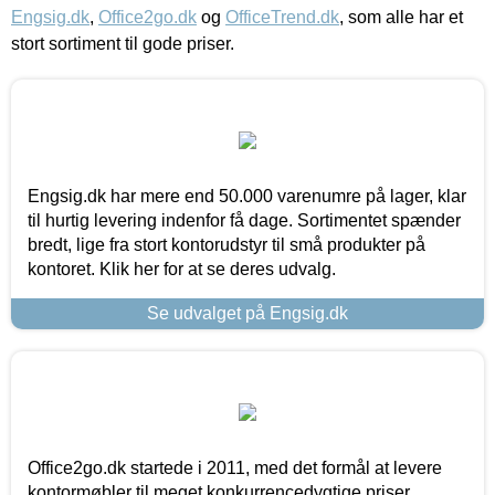
Engsig.dk
,
Office2go.dk
og
OfficeTrend.dk
, som alle har et
stort sortiment til gode priser.
Engsig.dk har mere end 50.000 varenumre på lager, klar
til hurtig levering indenfor få dage. Sortimentet spænder
bredt, lige fra stort kontorudstyr til små produkter på
kontoret. Klik her for at se deres udvalg.
Se udvalget på Engsig.dk
Office2go.dk startede i 2011, med det formål at levere
kontormøbler til meget konkurrencedygtige priser,