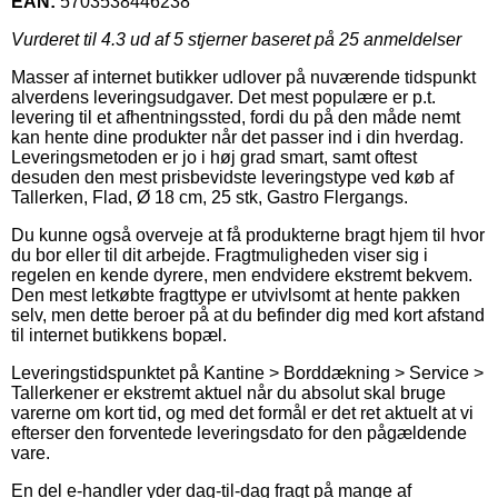
EAN:
5703538446238
Vurderet til
4.3
ud af 5 stjerner baseret på
25
anmeldelser
Masser af internet butikker udlover på nuværende tidspunkt
alverdens leveringsudgaver. Det mest populære er p.t.
levering til et afhentningssted, fordi du på den måde nemt
kan hente dine produkter når det passer ind i din hverdag.
Leveringsmetoden er jo i høj grad smart, samt oftest
desuden den mest prisbevidste leveringstype ved køb af
Tallerken, Flad, Ø 18 cm, 25 stk, Gastro Flergangs.
Du kunne også overveje at få produkterne bragt hjem til hvor
du bor eller til dit arbejde. Fragtmuligheden viser sig i
regelen en kende dyrere, men endvidere ekstremt bekvem.
Den mest letkøbte fragttype er utvivlsomt at hente pakken
selv, men dette beroer på at du befinder dig med kort afstand
til internet butikkens bopæl.
Leveringstidspunktet på Kantine > Borddækning > Service >
Tallerkener er ekstremt aktuel når du absolut skal bruge
varerne om kort tid, og med det formål er det ret aktuelt at vi
efterser den forventede leveringsdato for den pågældende
vare.
En del e-handler yder dag-til-dag fragt på mange af