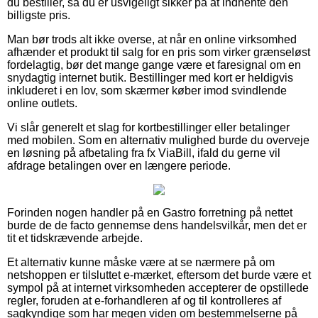
du bestiller, så du er usvigeligt sikker på at indhente den
billigste pris.
Man bør trods alt ikke overse, at når en online virksomhed
afhænder et produkt til salg for en pris som virker grænseløst
fordelagtig, bør det mange gange være et faresignal om en
snydagtig internet butik. Bestillinger med kort er heldigvis
inkluderet i en lov, som skærmer køber imod svindlende
online outlets.
Vi slår generelt et slag for kortbestillinger eller betalinger
med mobilen. Som en alternativ mulighed burde du overveje
en løsning på afbetaling fra fx ViaBill, ifald du gerne vil
afdrage betalingen over en længere periode.
Forinden nogen handler på en Gastro forretning på nettet
burde de de facto gennemse dens handelsvilkår, men det er
tit et tidskrævende arbejde.
Et alternativ kunne måske være at se nærmere på om
netshoppen er tilsluttet e-mærket, eftersom det burde være et
sympol på at internet virksomheden accepterer de opstillede
regler, foruden at e-forhandleren af og til kontrolleres af
sagkyndige som har megen viden om bestemmelserne på