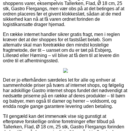
shoppens varer, eksempelvis Tallerken, Flad, Ø 18 cm, 25
stk, Gastro Flergangs, men vær obs på at det betinges af at
ordren placeres før et givent klokkeslæt, sådan at de med
sikkerhed kan nå at få varen ordnet forinden de
logistikansatte drager hjemad.
En række internet handler sikrer gratis fragt, men i reglen
kræver det at der shoppes for et fastslået beløb. Som
alternativ skal man foretrække den mindst kostelige
fragtmetode, der tit – uanset om du er tæt på Esbjerg,
Lillerød eller Hørning – vil blive at få dem til at levere din
ordre til et afhentningssted.
Det er jo efterhånden særdeles let for alle og enhver at
sammenholde priser på tværs af internet shops, og følgelig
har adskillige Gastro internet shops fundet det nødvendigt at
nedsætte priserne på en række af deres produkter – til børn
og babyer, men også til damer og herrer – voldsomt, og
endda nogle gange garantere levering uden betaling.
Til gengæld kan det immervæk vise sig gunstigt at
efterprøve forskellige online forretninger efter tilbud på
Tallerken, Flad, Ø 18 cm, 25 stk, Gastro Flergangs forinden