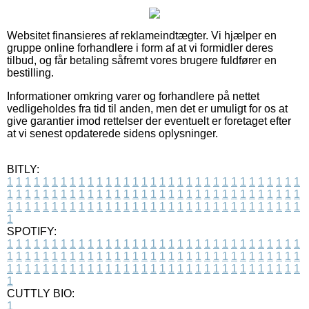
Websitet finansieres af reklameindtægter. Vi hjælper en
gruppe online forhandlere i form af at vi formidler deres
tilbud, og får betaling såfremt vores brugere fuldfører en
bestilling.
Informationer omkring varer og forhandlere på nettet
vedligeholdes fra tid til anden, men det er umuligt for os at
give garantier imod rettelser der eventuelt er foretaget efter
at vi senest opdaterede sidens oplysninger.
BITLY:
1
1
1
1
1
1
1
1
1
1
1
1
1
1
1
1
1
1
1
1
1
1
1
1
1
1
1
1
1
1
1
1
1
1
1
1
1
1
1
1
1
1
1
1
1
1
1
1
1
1
1
1
1
1
1
1
1
1
1
1
1
1
1
1
1
1
1
1
1
1
1
1
1
1
1
1
1
1
1
1
1
1
1
1
1
1
1
1
1
1
1
1
1
1
1
1
1
1
1
1
SPOTIFY:
1
1
1
1
1
1
1
1
1
1
1
1
1
1
1
1
1
1
1
1
1
1
1
1
1
1
1
1
1
1
1
1
1
1
1
1
1
1
1
1
1
1
1
1
1
1
1
1
1
1
1
1
1
1
1
1
1
1
1
1
1
1
1
1
1
1
1
1
1
1
1
1
1
1
1
1
1
1
1
1
1
1
1
1
1
1
1
1
1
1
1
1
1
1
1
1
1
1
1
1
CUTTLY BIO:
1