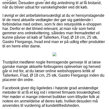
området. Desuden giver det dig anledning til at få bistand,
når du bliver udsat for vanskeligheder ved dit køb.
I øvrigt er det anbefalelsesværdigt at du er hensynstagende
til de mest aktuelle vedtægter der gør sig gældende i
forbindelse med ordren, som fx den returpolitik e-shoppen
har. Derfor er det tilmed relevant, at man når som helst
gemmer ens ordrekvittering, således man fremadrettet vil
kunne påvise sit køb af Tallerken, Flad, Ø 18 cm, 25 stk,
Gastro Flergangs, hvad end man er på udkig efter produkter
til en herre eller dame.
Trustpilot medfører nogle fremragende genveje til at læse
ganske mange aktuelle forbrugeres oplevelser og herved
går vi ind for, at du læser online webshoppens kritik af
Tallerken, Flad, Ø 18 cm, 25 stk, Gastro Flergangs inden du
placerer din ordre.
Facebook giver dig ligeledes i højeste grad anstændige
metoder til at få et kig ind i internet firmaets troværdighed.
Her møder vi mange internet butikker som tilbyder folk at
notere en anmeldelse af deres køb, hvilket desuden må
anvendes til vurdering af kundetilfredsheden.