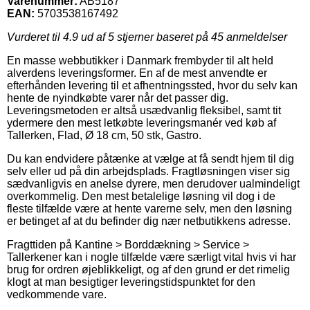
Varenummer:
AB5187
EAN:
5703538167492
Vurderet til
4.9
ud af 5 stjerner baseret på
45
anmeldelser
En masse webbutikker i Danmark frembyder til alt held
alverdens leveringsformer. En af de mest anvendte er
efterhånden levering til et afhentningssted, hvor du selv kan
hente de nyindkøbte varer når det passer dig.
Leveringsmetoden er altså usædvanlig fleksibel, samt tit
ydermere den mest letkøbte leveringsmanér ved køb af
Tallerken, Flad, Ø 18 cm, 50 stk, Gastro.
Du kan endvidere påtænke at vælge at få sendt hjem til dig
selv eller ud på din arbejdsplads. Fragtløsningen viser sig
sædvanligvis en anelse dyrere, men derudover ualmindeligt
overkommelig. Den mest betalelige løsning vil dog i de
fleste tilfælde være at hente varerne selv, men den løsning
er betinget af at du befinder dig nær netbutikkens adresse.
Fragttiden på Kantine > Borddækning > Service >
Tallerkener kan i nogle tilfælde være særligt vital hvis vi har
brug for ordren øjeblikkeligt, og af den grund er det rimelig
klogt at man besigtiger leveringstidspunktet for den
vedkommende vare.