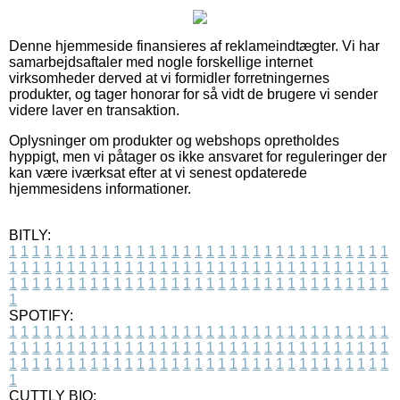
Denne hjemmeside finansieres af reklameindtægter. Vi har
samarbejdsaftaler med nogle forskellige internet
virksomheder derved at vi formidler forretningernes
produkter, og tager honorar for så vidt de brugere vi sender
videre laver en transaktion.
Oplysninger om produkter og webshops opretholdes
hyppigt, men vi påtager os ikke ansvaret for reguleringer der
kan være iværksat efter at vi senest opdaterede
hjemmesidens informationer.
BITLY:
1
1
1
1
1
1
1
1
1
1
1
1
1
1
1
1
1
1
1
1
1
1
1
1
1
1
1
1
1
1
1
1
1
1
1
1
1
1
1
1
1
1
1
1
1
1
1
1
1
1
1
1
1
1
1
1
1
1
1
1
1
1
1
1
1
1
1
1
1
1
1
1
1
1
1
1
1
1
1
1
1
1
1
1
1
1
1
1
1
1
1
1
1
1
1
1
1
1
1
1
SPOTIFY:
1
1
1
1
1
1
1
1
1
1
1
1
1
1
1
1
1
1
1
1
1
1
1
1
1
1
1
1
1
1
1
1
1
1
1
1
1
1
1
1
1
1
1
1
1
1
1
1
1
1
1
1
1
1
1
1
1
1
1
1
1
1
1
1
1
1
1
1
1
1
1
1
1
1
1
1
1
1
1
1
1
1
1
1
1
1
1
1
1
1
1
1
1
1
1
1
1
1
1
1
CUTTLY BIO: