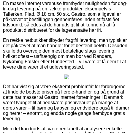
En masse internet varehuse frembyder muligheden for dag-
til-dag levering på en række produkter, eksempelvis
Tallerken, Flad, Ø 18 cm, 50 stk, Gastro, som alligevel er
påkrævet at bestillingen gennemføres inden et fastslået
tidspunkt, således at de har udsigt til at kunne nå at få
produktet distribueret før de lageransatte har fri.
En række netbutikker tilbyder fragtfri levering, men typisk er
det påkrævet at man handler for et bestemt beløb. Desuden
skulle du overveje den mest betalelige slags levering,
hvilket oftest – uafhængig om man bor ved Randers,
Nykøbing Falster eller Hundested – vil være at få dem til at
levere dine varer til et udleveringssted.
Det har vist sig at være ekstremt problemfrit for forbrugerne
at finde de bedste priser på flere e-handler, og på grund af
dette har masser af Gastro internet forretninger i Danmark
været tvunget til at nedskære prisniveauet på mange af
deres varer – til børn og babyer, og endvidere også til damer
og herrer – enormt, og endda nogle gange frembyde gratis
levering.
Men det kan trods alt være rentabelt at analysere enkelte