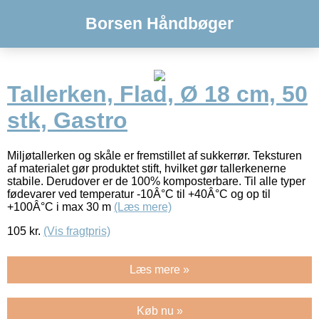
Borsen Håndbøger
Tallerken, Flad, Ø 18 cm, 50
stk, Gastro
Miljøtallerken og skåle er fremstillet af sukkerrør. Teksturen
af materialet gør produktet stift, hvilket gør tallerkenerne
stabile. Derudover er de 100% komposterbare. Til alle typer
fødevarer ved temperatur -10Â°C til +40Â°C og op til
+100Â°C i max 30 m
(Læs mere)
105
kr.
(Vis fragtpris)
Læs mere »
Køb nu »