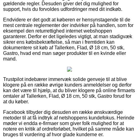
gældende regler. Desuden giver det dig mulighed for
support, hvis du forvoldes udfordringer med dit indkøb.
Endvidere er det godt at køberen er hensynstagende til de
mest centrale reglementer der indvirker på handlen, som for
eksempel den returrettighed internet webshoppen
garanterer. Derfor er det ligeledes vigtigt, at man stadigvæk
sikrer ens købsbekræftelse, så man i fremtiden kan
dokumentere sit køb af Tallerken, Flad, Ø 18 cm, 50 stk,
Gastro, hvad end man søger produkter til en kvinde eller
mand.
Trustpilot indebærer immervæk solide genveje til at blive
klogere på en række øvrige kunders anmeldelser og derfor
kan det være til hjælp, at du bliver klogere på online firmaets
omtaler af Tallerken, Flad, Ø 18 cm, 50 stk, Gastro forud for
at du køber.
Facebook tilbyder dig desuden en række ønskværdige
metoder til at få indtryk af netshoppens kundefokus. Herinde
møder vi endda e-firmaer som giver folk mulighed for at
notere en kritik af ordreforløbet, hvilket på samme måde kan
bruges til vurdering af hvor glade kunderne er.