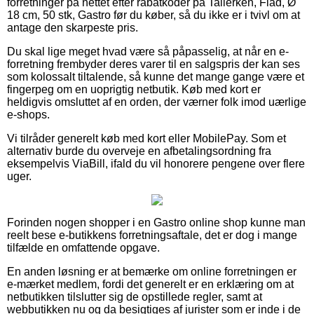
forretninger på nettet efter rabatkoder på Tallerken, Flad, Ø
18 cm, 50 stk, Gastro før du køber, så du ikke er i tvivl om at
antage den skarpeste pris.
Du skal lige meget hvad være så påpasselig, at når en e-
forretning frembyder deres varer til en salgspris der kan ses
som kolossalt tiltalende, så kunne det mange gange være et
fingerpeg om en uoprigtig netbutik. Køb med kort er
heldigvis omsluttet af en orden, der værner folk imod uærlige
e-shops.
Vi tilråder generelt køb med kort eller MobilePay. Som et
alternativ burde du overveje en afbetalingsordning fra
eksempelvis ViaBill, ifald du vil honorere pengene over flere
uger.
Forinden nogen shopper i en Gastro online shop kunne man
reelt bese e-butikkens forretningsaftale, det er dog i mange
tilfælde en omfattende opgave.
En anden løsning er at bemærke om online forretningen er
e-mærket medlem, fordi det generelt er en erklæring om at
netbutikken tilslutter sig de opstillede regler, samt at
webbutikken nu og da besigtiges af jurister som er inde i de