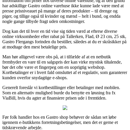
information om priser hos diverse online varehuse, og af den grund
har adskillige Gastro online varehuse ikke kunne lade være med at
presse prisniveauet på mange af deres produkter – til drenge og
piger, og tillige også til kvinder og mænd – helt i bund, og endda
nogle gange tilbyde fragt uden omkostninger.
Dog kan det til hver en tid vise sig tiden værd at efterse diverse
online virksomheder efter rabat på Tallerken, Flad, Ø 23 cm, 25 stk,
Gastro Flergangs forinden du bestiller, således at du er skråsikker på
at modtage den mest betalelige pris.
Man bør alligevel være obs på, at i tilfælde af at en netbutik
frembyder en vare til en salgspris der kan virke mystisk tiltalende,
bør det ofte være et fingerpeg om en uoprigtig webshop.
Kortbetalinger er i hvert fald omsluttet af et regulativ, som garanterer
kunden overfor snydagtige e-shops.
Generelt foreslår vi kortbestillinger eller betalinger med mobilen.
Som en alternativ mulighed burde du benytte en løsning fra fx
ViaBill, hvis du agter at finansiere prisen ude i fremtiden.
Før folk handler hos en Gastro shop behøver de sådan set løbe
igennem e-butikkens forretningsbetingelser, men det er gerne et
tidskrævende arbejde.