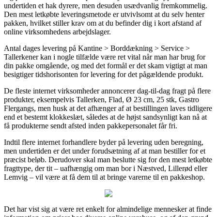
undertiden et hak dyrere, men desuden usædvanlig fremkommelig.
Den mest letkøbte leveringsmetode er utvivlsomt at du selv henter
pakken, hvilket stiller krav om at du befinder dig i kort afstand af
online virksomhedens arbejdslager.
Antal dages levering på Kantine > Borddækning > Service >
Tallerkener kan i nogle tilfælde være ret vital når man har brug for
din pakke omgående, og med det formål er det skam vigtigt at man
besigtiger tidshorisonten for levering for det pågældende produkt.
De fleste internet virksomheder annoncerer dag-til-dag fragt på flere
produkter, eksempelvis Tallerken, Flad, Ø 23 cm, 25 stk, Gastro
Flergangs, men husk at det afhænger af at bestillingen laves tidligere
end et bestemt klokkeslæt, således at de højst sandsynligt kan nå at
få produkterne sendt afsted inden pakkepersonalet får fri.
Indtil flere internet forhandlere byder på levering uden beregning,
men undertiden er det under forudsætning af at man bestiller for et
præcist beløb. Derudover skal man beslutte sig for den mest letkøbte
fragttype, der tit – uafhængig om man bor i Næstved, Lillerød eller
Lemvig – vil være at få dem til at bringe varerne til en pakkeshop.
Det har vist sig at være ret enkelt for almindelige mennesker at finde