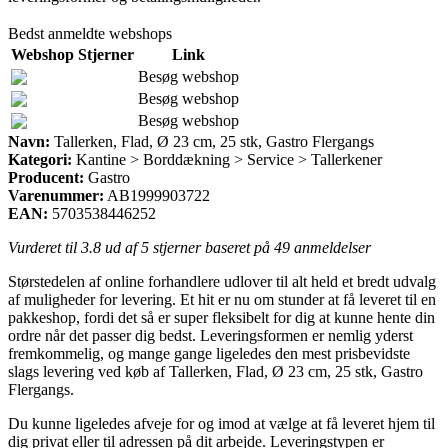
Bedst anmeldte webshops
Webshop
Stjerner
Link
Besøg webshop
Besøg webshop
Besøg webshop
Navn:
Tallerken, Flad, Ø 23 cm, 25 stk, Gastro Flergangs
Kategori:
Kantine > Borddækning > Service > Tallerkener
Producent:
Gastro
Varenummer:
AB1999903722
EAN:
5703538446252
Vurderet til
3.8
ud af 5 stjerner baseret på
49
anmeldelser
Størstedelen af online forhandlere udlover til alt held et bredt udvalg
af muligheder for levering. Et hit er nu om stunder at få leveret til en
pakkeshop, fordi det så er super fleksibelt for dig at kunne hente din
ordre når det passer dig bedst. Leveringsformen er nemlig yderst
fremkommelig, og mange gange ligeledes den mest prisbevidste
slags levering ved køb af Tallerken, Flad, Ø 23 cm, 25 stk, Gastro
Flergangs.
Du kunne ligeledes afveje for og imod at vælge at få leveret hjem til
dig privat eller til adressen på dit arbejde. Leveringstypen er