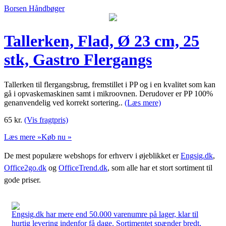
Borsen Håndbøger
Tallerken, Flad, Ø 23 cm, 25
stk, Gastro Flergangs
Tallerken til flergangsbrug, fremstillet i PP og i en kvalitet som kan
gå i opvaskemaskinen samt i mikroovnen. Derudover er PP 100%
genanvendelig ved korrekt sortering..
(Læs mere)
65
kr.
(Vis fragtpris)
Læs mere »
Køb nu »
De mest populære webshops for erhverv i øjeblikket er
Engsig.dk
,
Office2go.dk
og
OfficeTrend.dk
, som alle har et stort sortiment til
gode priser.
Engsig.dk har mere end 50.000 varenumre på lager, klar til
hurtig levering indenfor få dage. Sortimentet spænder bredt,