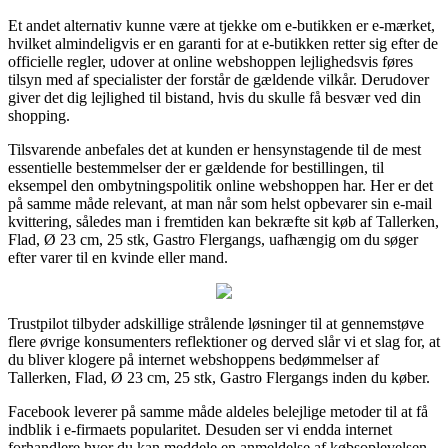
Et andet alternativ kunne være at tjekke om e-butikken er e-mærket,
hvilket almindeligvis er en garanti for at e-butikken retter sig efter de
officielle regler, udover at online webshoppen lejlighedsvis føres
tilsyn med af specialister der forstår de gældende vilkår. Derudover
giver det dig lejlighed til bistand, hvis du skulle få besvær ved din
shopping.
Tilsvarende anbefales det at kunden er hensynstagende til de mest
essentielle bestemmelser der er gældende for bestillingen, til
eksempel den ombytningspolitik online webshoppen har. Her er det
på samme måde relevant, at man når som helst opbevarer sin e-mail
kvittering, således man i fremtiden kan bekræfte sit køb af Tallerken,
Flad, Ø 23 cm, 25 stk, Gastro Flergangs, uafhængig om du søger
efter varer til en kvinde eller mand.
Trustpilot tilbyder adskillige strålende løsninger til at gennemstøve
flere øvrige konsumenters reflektioner og derved slår vi et slag for, at
du bliver klogere på internet webshoppens bedømmelser af
Tallerken, Flad, Ø 23 cm, 25 stk, Gastro Flergangs inden du køber.
Facebook leverer på samme måde aldeles belejlige metoder til at få
indblik i e-firmaets popularitet. Desuden ser vi endda internet
forhandlere hvor du kan meddele en anmeldelse af købsoplevelsen,