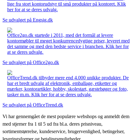
lige fra stort kontorudstyr til små produkter på kontoret. Klik
her for at se deres udvalg.
Se udvalget på Engsig.dk
Office2go.dk startede i 2011, med det formål at levere
kontormøbler til meget konkurrencedygtige priser, leveret med
det samme og med den bedste service i branchen. Klik her for
at se deres udvalg.
Se udvalget på Office2go.dk
OfficeTrend.dk tilbyder mere end 4.000 unikke produkter. De
har et bredt udvalg af elektronik, emballage, etiketter og
mærker, kontorartikler, hobby, skolestart, gæstebøger og foto,
tasker m.m. Klik her for at se deres udvalg.
Se udvalget på OfficeTrend.dk
Vi har gennemgået de mest populære webshops og anmeldt dem
med stjerner fra 1 til 5 ud fra bl.a. deres prisniveau,
sortimentstørrelse, kundeservice, brugervenlighed, betingelser,
leveringsformer og betalingsmuligheder.