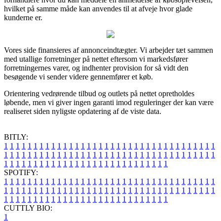
hvilket på samme måde kan anvendes til at afveje hvor glade
kunderne er.
Vores side finansieres af annonceindtægter. Vi arbejder tæt sammen
med utallige forretninger på nettet eftersom vi markedsfører
forretningernes varer, og indhenter provision for så vidt den
besøgende vi sender videre gennemfører et køb.
Orientering vedrørende tilbud og outlets på nettet opretholdes
løbende, men vi giver ingen garanti imod reguleringer der kan være
realiseret siden nyligste opdatering af de viste data.
BITLY:
1
1
1
1
1
1
1
1
1
1
1
1
1
1
1
1
1
1
1
1
1
1
1
1
1
1
1
1
1
1
1
1
1
1
1
1
1
1
1
1
1
1
1
1
1
1
1
1
1
1
1
1
1
1
1
1
1
1
1
1
1
1
1
1
1
1
1
1
1
1
1
1
1
1
1
1
1
1
1
1
1
1
1
1
1
1
1
1
1
1
1
1
1
1
1
1
1
1
1
1
SPOTIFY:
1
1
1
1
1
1
1
1
1
1
1
1
1
1
1
1
1
1
1
1
1
1
1
1
1
1
1
1
1
1
1
1
1
1
1
1
1
1
1
1
1
1
1
1
1
1
1
1
1
1
1
1
1
1
1
1
1
1
1
1
1
1
1
1
1
1
1
1
1
1
1
1
1
1
1
1
1
1
1
1
1
1
1
1
1
1
1
1
1
1
1
1
1
1
1
1
1
1
1
1
CUTTLY BIO:
1