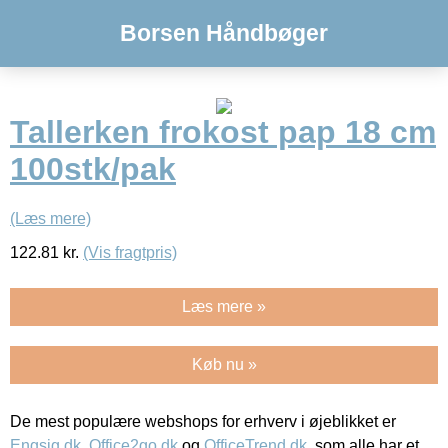
Borsen Håndbøger
Tallerken frokost pap 18 cm
100stk/pak
(Læs mere)
122.81
kr.
(Vis fragtpris)
Læs mere »
Køb nu »
De mest populære webshops for erhverv i øjeblikket er
Engsig.dk
,
Office2go.dk
og
OfficeTrend.dk
, som alle har et