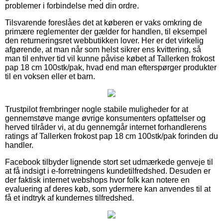
problemer i forbindelse med din ordre.
Tilsvarende foreslåes det at køberen er vaks omkring de
primære reglementer der gælder for handlen, til eksempel
den returneringsret webbutikken lover. Her er det virkelig
afgørende, at man når som helst sikrer ens kvittering, så
man til enhver tid vil kunne påvise købet af Tallerken frokost
pap 18 cm 100stk/pak, hvad end man efterspørger produkter
til en voksen eller et barn.
Trustpilot frembringer nogle stabile muligheder for at
gennemstøve mange øvrige konsumenters opfattelser og
herved tilråder vi, at du gennemgår internet forhandlerens
ratings af Tallerken frokost pap 18 cm 100stk/pak forinden du
handler.
Facebook tilbyder lignende stort set udmærkede genveje til
at få indsigt i e-forretningens kundetilfredshed. Desuden er
der faktisk internet webshops hvor folk kan notere en
evaluering af deres køb, som ydermere kan anvendes til at
få et indtryk af kundernes tilfredshed.