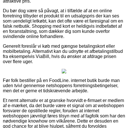
attraktive pris.
Du bør dog være så påvagt, at i tilfælde af at en online
forretning tilbyder et produkt til en udsalgspris der kan ses
som uendeligt letkøbt, kan det ofte være et faresignal om en
falsk netbutik. Shopping med kort er heldigvis indbefattet af
en foranstaltning, som dækker dig som kunde overfor
svindlende online forhandlere.
Generelt foreslår vi køb med gængse betalingskort eller
mobilbetaling. Alternativt kan du udnytte et afbetalingstilbud
fra eksempelvis ViaBill, hvis du ønsker at afdrage prisen
over flere uger.
Før folk bestiller på en FoodLine. internet butik burde man
uden tvivl gennemse netshoppens forretningsbetingelser,
men det er gerne et tidskrævende arbejde.
Et nemt alternativ er at granske hvorvidt e-firmaet er medlem
af e-mærket, da det burde være et signal om at webshoppen
forsvarer de opstillede regler, foruden at internet
webshoppen jævnligt føres tilsyn med af fagfolk som har den
nødvendige knowhow om vilkårene. Dette er desuden en
god chance for at blive hjulpet, såfremt du forvoldes