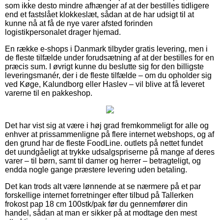
som ikke desto mindre afhænger af at der bestilles tidligere
end et fastslået klokkeslæt, sådan at de har udsigt til at
kunne nå at få de nye varer afsted forinden
logistikpersonalet drager hjemad.
En række e-shops i Danmark tilbyder gratis levering, men i
de fleste tilfælde under forudsætning af at der bestilles for en
præcis sum. I øvrigt kunne du beslutte sig for den billigste
leveringsmanér, der i de fleste tilfælde – om du opholder sig
ved Køge, Kalundborg eller Haslev – vil blive at få leveret
varerne til en pakkeshop.
Det har vist sig at være i høj grad fremkommeligt for alle og
enhver at prissammenligne på flere internet webshops, og af
den grund har de fleste FoodLine. outlets på nettet fundet
det uundgåeligt at trykke udsalgspriserne på mange af deres
varer – til børn, samt til damer og herrer – betragteligt, og
endda nogle gange præstere levering uden betaling.
Det kan trods alt være lønnende at se nærmere på et par
forskellige internet forretninger efter tilbud på Tallerken
frokost pap 18 cm 100stk/pak før du gennemfører din
handel, sådan at man er sikker på at modtage den mest