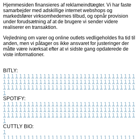
Hjemmesiden finansieres af reklameindtægter. Vi har faste
samarbejder med adskillige internet webshops og
markedsfører virksomhedernes tilbud, og opnår provision
under forudsætning af at de brugere vi sender videre
realiserer en transaktion.
Vejledning om varer og online outlets vedligeholdes fra tid til
anden, men vi påtager os ikke ansvaret for justeringer der
måtte være iværksat efter at vi sidste gang opdaterede de
viste informationer.
BITLY:
1
1
1
1
1
1
1
1
1
1
1
1
1
1
1
1
1
1
1
1
1
1
1
1
1
1
1
1
1
1
1
1
1
1
1
1
1
1
1
1
1
1
1
1
1
1
1
1
1
1
1
1
1
1
1
1
1
1
1
1
1
1
1
1
1
1
1
1
1
1
1
1
1
1
1
1
1
1
1
1
1
1
1
1
1
1
1
1
1
1
1
1
1
1
1
1
1
1
1
1
SPOTIFY:
1
1
1
1
1
1
1
1
1
1
1
1
1
1
1
1
1
1
1
1
1
1
1
1
1
1
1
1
1
1
1
1
1
1
1
1
1
1
1
1
1
1
1
1
1
1
1
1
1
1
1
1
1
1
1
1
1
1
1
1
1
1
1
1
1
1
1
1
1
1
1
1
1
1
1
1
1
1
1
1
1
1
1
1
1
1
1
1
1
1
1
1
1
1
1
1
1
1
1
1
CUTTLY BIO:
1
1
1
1
1
1
1
1
1
1
1
1
1
1
1
1
1
1
1
1
1
1
1
1
1
1
1
1
1
1
1
1
1
1