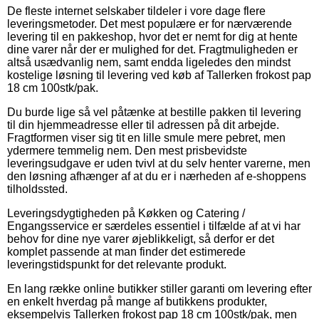
De fleste internet selskaber tildeler i vore dage flere
leveringsmetoder. Det mest populære er for nærværende
levering til en pakkeshop, hvor det er nemt for dig at hente
dine varer når der er mulighed for det. Fragtmuligheden er
altså usædvanlig nem, samt endda ligeledes den mindst
kostelige løsning til levering ved køb af Tallerken frokost pap
18 cm 100stk/pak.
Du burde lige så vel påtænke at bestille pakken til levering
til din hjemmeadresse eller til adressen på dit arbejde.
Fragtformen viser sig tit en lille smule mere pebret, men
ydermere temmelig nem. Den mest prisbevidste
leveringsudgave er uden tvivl at du selv henter varerne, men
den løsning afhænger af at du er i nærheden af e-shoppens
tilholdssted.
Leveringsdygtigheden på Køkken og Catering /
Engangsservice er særdeles essentiel i tilfælde af at vi har
behov for dine nye varer øjeblikkeligt, så derfor er det
komplet passende at man finder det estimerede
leveringstidspunkt for det relevante produkt.
En lang række online butikker stiller garanti om levering efter
en enkelt hverdag på mange af butikkens produkter,
eksempelvis Tallerken frokost pap 18 cm 100stk/pak, men