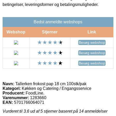
betingelser, leveringsformer og betalingsmuligheder.
Bedst anmeldte webshops
Webshop
Stjerner
Link
Besøg webshop
Besøg webshop
Besøg webshop
Navn:
Tallerken frokost pap 18 cm 100stk/pak
Kategori:
Køkken og Catering / Engangsservice
Producent:
FoodLine.
Varenummer:
1283660
EAN:
5701766064071
Vurderet til
3.6
ud af 5 stjerner baseret på
14
anmeldelser