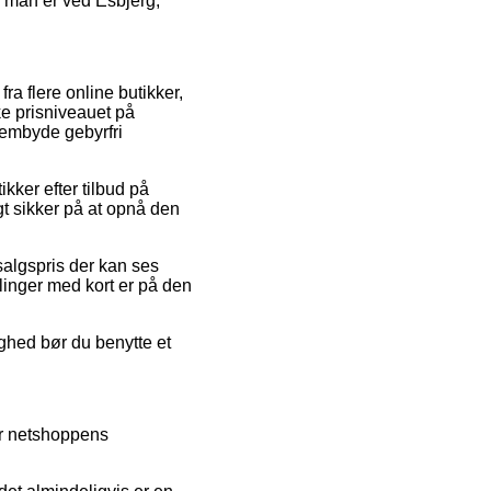
m man er ved Esbjerg,
ra flere online butikker,
ke prisniveauet på
rembyde gebyrfri
kker efter tilbud på
t sikker på at opnå den
salgspris der kan ses
inger med kort er på den
ighed bør du benytte et
ver netshoppens