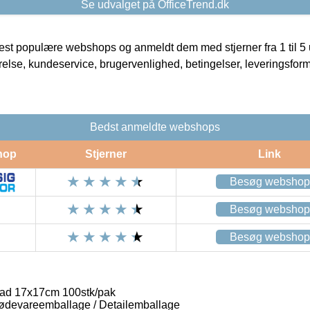
Se udvalget på OfficeTrend.dk
t populære webshops og anmeldt dem med stjerner fra 1 til 5 ud
rrelse, kundeservice, brugervenlighed, betingelser, leveringsfor
Bedst anmeldte webshops
hop
Stjerner
Link
Besøg webshop
Besøg webshop
Besøg webshop
lad 17x17cm 100stk/pak
ødevareemballage / Detailemballage