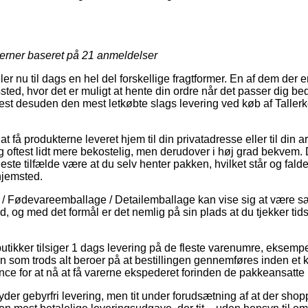
jerner baseret på
21
anmeldelser
er nu til dags en hel del forskellige fragtformer. En af dem der 
gssted, hvor det er muligt at hente din ordre når det passer dig b
oftest desuden den mest letkøbte slags levering ved køb af Tal
 få produkterne leveret hjem til din privatadresse eller til din a
 oftest lidt mere bekostelig, men derudover i høj grad bekvem. D
leste tilfælde være at du selv henter pakken, hvilket står og falde
hjemsted.
/ Fødevareemballage / Detailemballage kan vise sig at være sær
id, og med det formål er det nemlig på sin plads at du tjekker tid
butikker tilsiger 1 dags levering på de fleste varenumre, eksem
som trods alt beroer på at bestillingen gennemføres inden et k
ce for at nå at få varerne ekspederet forinden de pakkeansatte h
yder gebyrfri levering, men tit under forudsætning af at der shop