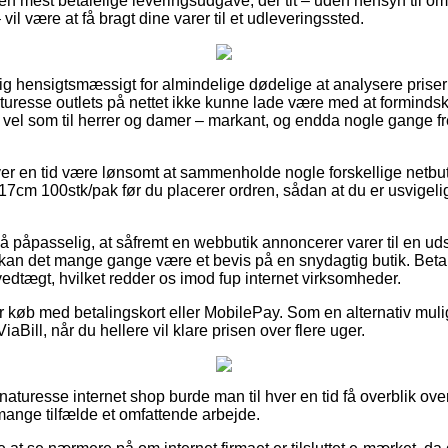
den mest betalelige leveringsudgave, der tit – uden hensyn til o
il være at få bragt dine varer til et udleveringssted.
tig hensigtsmæssigt for almindelige dødelige at analysere priser f
naturesse outlets på nettet ikke kunne lade være med at forminds
så vel som til herrer og damer – markant, og endda nogle gange f
ver en tid være lønsomt at sammenholde nogle forskellige netbuti
7cm 100stk/pak før du placerer ordren, sådan at du er usvigelig
så påpasselig, at såfremt en webbutik annoncerer varer til en ud
an det mange gange være et bevis på en snydagtig butik. Betal
edtægt, hvilket redder os imod fup internet virksomheder.
for køb med betalingskort eller MobilePay. Som en alternativ mul
aBill, når du hellere vil klare prisen over flere uger.
naturesse internet shop burde man til hver en tid få overblik o
 mange tilfælde et omfattende arbejde.