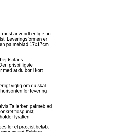
er mest anvendt er lige nu
edst. Leveringsformen er
lerken palmeblad 17x17cm
rbejdsplads.
en prisbilligste
r med at du bor i kort
ligt vigtig om du skal
shorisonten for levering
pelvis Tallerken palmeblad
onkret tidspunkt,
older fyraften.
pes for et præcist beløb.