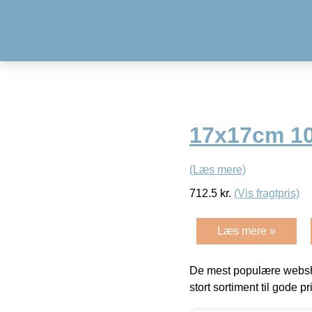
17x17cm 10
(Læs mere)
712.5
kr.
(Vis fragtpris)
Læs mere »
De mest populære websho
stort sortiment til gode pr