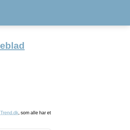
meblad
eTrend.dk
, som alle har et