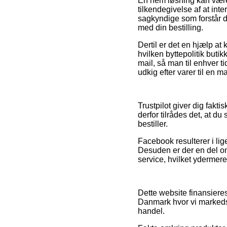
En nem løsning kan være 
tilkendegivelse af at int
sagkyndige som forstår de
med din bestilling.
Dertil er det en hjælp a
hvilken byttepolitik buti
mail, så man til enhver 
udkig efter varer til en m
Trustpilot giver dig fakt
derfor tilrådes det, at d
bestiller.
Facebook resulterer i lige
Desuden er der en del o
service, hvilket ydermere 
Dette website finansieres
Danmark hvor vi markedsf
handel.