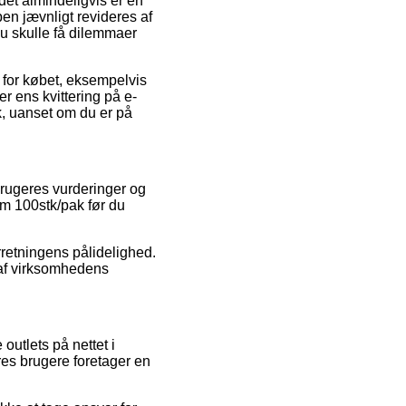
det almindeligvis er en
pen jævnligt revideres af
du skulle få dilemmaer
 for købet, eksempelvis
r ens kvittering på e-
k, uanset om du er på
rbrugeres vurderinger og
7cm 100stk/pak før du
forretningens pålidelighed.
af virksomhedens
outlets på nettet i
es brugere foretager en