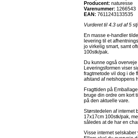
Producent:
naturesse
Varenummer:
1266543
EAN:
7611243133535
Vurderet til
4.3
ud af 5 st
En masse e-handler tildel
levering til et afhentnin
jo virkelig smart, samt 
100stk/pak.
Du kunne også overveje at
Leveringsformen viser sig
fragtmetode vil dog i de f
afstand af netshoppens 
Fragttiden på Emballage 
bruge din ordre om kort t
på den aktuelle vare.
Størstedelen af internet 
17x17cm 100stk/pak, men 
således at de har en chan
Visse internet selskaber 