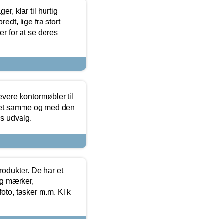
, klar til hurtig
edt, lige fra stort
er for at se deres
evere kontormøbler til
 det samme og med den
es udvalg.
rodukter. De har et
og mærker,
foto, tasker m.m. Klik