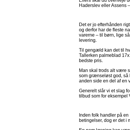
Ellers skal du overveje 
Haderslev eller Assens – v
Det er jo efterhånden rig
og derfor har de fleste 
varerne – til børn, lige 
levering.
Til gengæld kan det til h
Tallerken palmeblad 17x1
bedste pris.
Man skal trods alt være 
som grænseløst god, så k
anden side en del af en v
Generelt slår vi et slag 
tilbud som for eksempel Vi
Inden folk handler på en 
betingelser, dog er det i