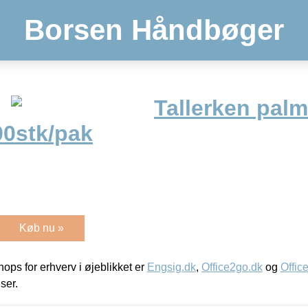
Borsen Håndbøger
Tallerken pal
0stk/pak
Køb nu »
ps for erhverv i øjeblikket er
Engsig.dk
,
Office2go.dk
og
Offic
iser.