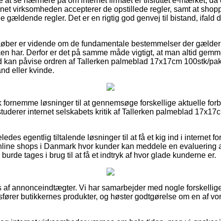
at se nærmere på om internet firmaet er tilsluttet e-mærket, da 
ernet virksomheden accepterer de opstillede regler, samt at shop
 gældende regler. Det er en rigtig god genvej til bistand, ifald 
t køber er vidende om de fundamentale bestemmelser der gælder
kken har. Derfor er det på samme måde vigtigt, at man altid gemme
tid kan påvise ordren af Tallerken palmeblad 17x17cm 100stk/pa
and eller kvinde.
isk fornemme løsninger til at gennemsøge forskellige aktuelle fo
u studerer internet selskabets kritik af Tallerken palmeblad 17x1
ledes egentlig tiltalende løsninger til at få et kig ind i internet 
nline shops i Danmark hvor kunder kan meddele en evaluering 
burde tages i brug til at få et indtryk af hvor glade kunderne er.
 af annonceindtægter. Vi har samarbejder med nogle forskellige 
ører butikkernes produkter, og høster godtgørelse om en af vor