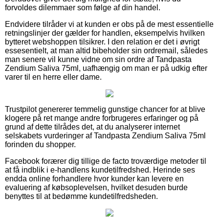
forvoldes dilemmaer som følge af din handel.
Endvidere tilråder vi at kunden er obs på de mest essentielle
retningslinjer der gælder for handlen, eksempelvis hvilken
bytteret webshoppen tilsikrer. I den relation er det i øvrigt
essesentielt, at man altid bibeholder sin ordremail, således
man senere vil kunne vidne om sin ordre af Tandpasta
Zendium Saliva 75ml, uafhængig om man er på udkig efter
varer til en herre eller dame.
Trustpilot genererer temmelig gunstige chancer for at blive
klogere på ret mange andre forbrugeres erfaringer og på
grund af dette tilrådes det, at du analyserer internet
selskabets vurderinger af Tandpasta Zendium Saliva 75ml
forinden du shopper.
Facebook forærer dig tillige de facto troværdige metoder til
at få indblik i e-handlens kundetilfredshed. Herinde ses
endda online forhandlere hvor kunder kan levere en
evaluering af købsoplevelsen, hvilket desuden burde
benyttes til at bedømme kundetilfredsheden.