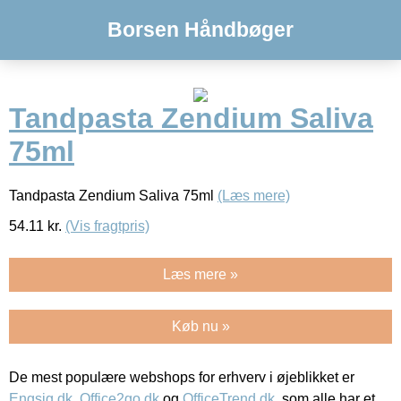
Borsen Håndbøger
Tandpasta Zendium Saliva
75ml
Tandpasta Zendium Saliva 75ml
(Læs mere)
54.11
kr.
(Vis fragtpris)
Læs mere »
Køb nu »
De mest populære webshops for erhverv i øjeblikket er
Engsig.dk
,
Office2go.dk
og
OfficeTrend.dk
, som alle har et