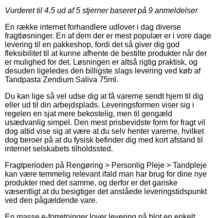
Vurderet til
4.5
ud af 5 stjerner baseret på
9
anmeldelser
En række internet forhandlere udlover i dag diverse
fragtløsninger. En af dem der er mest populær er i vore dage
levering til en pakkeshop, fordi det så giver dig god
fleksibilitet til at kunne afhente de bestilte produkter når der
er mulighed for det. Løsningen er altså rigtig praktisk, og
desuden ligeledes den billigste slags levering ved køb af
Tandpasta Zendium Saliva 75ml.
Du kan lige så vel udse dig at få varerne sendt hjem til dig
eller ud til din arbejdsplads. Leveringsformen viser sig i
regelen en sjat mere bekostelig, men til gengæld
usædvanlig simpel. Den mest prisbevidste form for fragt vil
dog altid vise sig at være at du selv henter varerne, hvilket
dog beroer på at du fysisk befinder dig med kort afstand til
internet selskabets tilholdssted.
Fragtperioden på Rengøring > Personlig Pleje > Tandpleje
kan være temmelig relevant ifald man har brug for dine nye
produkter med det samme, og derfor er det ganske
væsentligt at du besigtiger det anslåede leveringstidspunkt
ved den pågældende vare.
En masse e-forretninger lover levering på blot en enkelt