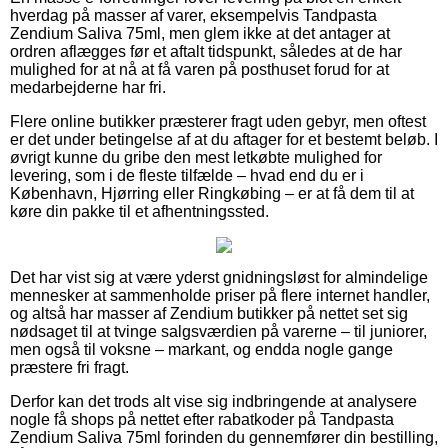
hverdag på masser af varer, eksempelvis Tandpasta
Zendium Saliva 75ml, men glem ikke at det antager at
ordren aflægges før et aftalt tidspunkt, således at de har
mulighed for at nå at få varen på posthuset forud for at
medarbejderne har fri.
Flere online butikker præsterer fragt uden gebyr, men oftest
er det under betingelse af at du aftager for et bestemt beløb. I
øvrigt kunne du gribe den mest letkøbte mulighed for
levering, som i de fleste tilfælde – hvad end du er i
København, Hjørring eller Ringkøbing – er at få dem til at
køre din pakke til et afhentningssted.
Det har vist sig at være yderst gnidningsløst for almindelige
mennesker at sammenholde priser på flere internet handler,
og altså har masser af Zendium butikker på nettet set sig
nødsaget til at tvinge salgsværdien på varerne – til juniorer,
men også til voksne – markant, og endda nogle gange
præstere fri fragt.
Derfor kan det trods alt vise sig indbringende at analysere
nogle få shops på nettet efter rabatkoder på Tandpasta
Zendium Saliva 75ml forinden du gennemfører din bestilling,