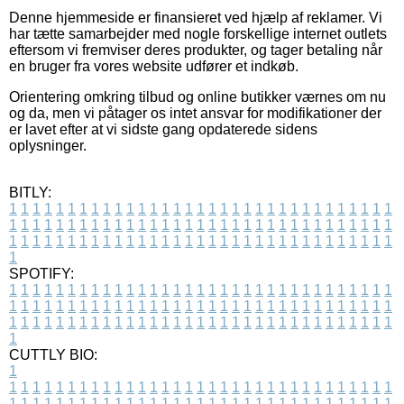
Denne hjemmeside er finansieret ved hjælp af reklamer. Vi
har tætte samarbejder med nogle forskellige internet outlets
eftersom vi fremviser deres produkter, og tager betaling når
en bruger fra vores website udfører et indkøb.
Orientering omkring tilbud og online butikker værnes om nu
og da, men vi påtager os intet ansvar for modifikationer der
er lavet efter at vi sidste gang opdaterede sidens
oplysninger.
BITLY:
1
1
1
1
1
1
1
1
1
1
1
1
1
1
1
1
1
1
1
1
1
1
1
1
1
1
1
1
1
1
1
1
1
1
1
1
1
1
1
1
1
1
1
1
1
1
1
1
1
1
1
1
1
1
1
1
1
1
1
1
1
1
1
1
1
1
1
1
1
1
1
1
1
1
1
1
1
1
1
1
1
1
1
1
1
1
1
1
1
1
1
1
1
1
1
1
1
1
1
1
SPOTIFY:
1
1
1
1
1
1
1
1
1
1
1
1
1
1
1
1
1
1
1
1
1
1
1
1
1
1
1
1
1
1
1
1
1
1
1
1
1
1
1
1
1
1
1
1
1
1
1
1
1
1
1
1
1
1
1
1
1
1
1
1
1
1
1
1
1
1
1
1
1
1
1
1
1
1
1
1
1
1
1
1
1
1
1
1
1
1
1
1
1
1
1
1
1
1
1
1
1
1
1
1
CUTTLY BIO:
1
1
1
1
1
1
1
1
1
1
1
1
1
1
1
1
1
1
1
1
1
1
1
1
1
1
1
1
1
1
1
1
1
1
1
1
1
1
1
1
1
1
1
1
1
1
1
1
1
1
1
1
1
1
1
1
1
1
1
1
1
1
1
1
1
1
1