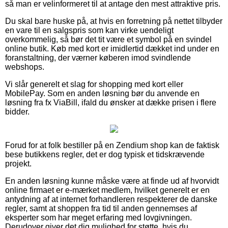
så man er velinformeret til at antage den mest attraktive pris.
Du skal bare huske på, at hvis en forretning på nettet tilbyder
en vare til en salgspris som kan virke uendeligt
overkommelig, så bør det tit være et symbol på en svindel
online butik. Køb med kort er imidlertid dækket ind under en
foranstaltning, der værner køberen imod svindlende
webshops.
Vi slår generelt et slag for shopping med kort eller
MobilePay. Som en anden løsning bør du anvende en
løsning fra fx ViaBill, ifald du ønsker at dække prisen i flere
bidder.
Forud for at folk bestiller på en Zendium shop kan de faktisk
bese butikkens regler, det er dog typisk et tidskrævende
projekt.
En anden løsning kunne måske være at finde ud af hvorvidt
online firmaet er e-mærket medlem, hvilket generelt er en
antydning af at internet forhandleren respekterer de danske
regler, samt at shoppen fra tid til anden gennemses af
eksperter som har meget erfaring med lovgivningen.
Derudover giver det dig mulighed for støtte, hvis du