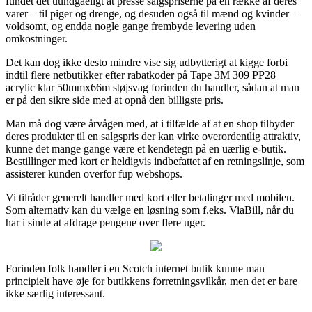
fundet det uundgåeligt at presse salgspriserne på en række af deres
varer – til piger og drenge, og desuden også til mænd og kvinder –
voldsomt, og endda nogle gange frembyde levering uden
omkostninger.
Det kan dog ikke desto mindre vise sig udbytterigt at kigge forbi
indtil flere netbutikker efter rabatkoder på Tape 3M 309 PP28
acrylic klar 50mmx66m støjsvag forinden du handler, sådan at man
er på den sikre side med at opnå den billigste pris.
Man må dog være årvågen med, at i tilfælde af at en shop tilbyder
deres produkter til en salgspris der kan virke overordentlig attraktiv,
kunne det mange gange være et kendetegn på en uærlig e-butik.
Bestillinger med kort er heldigvis indbefattet af en retningslinje, som
assisterer kunden overfor fup webshops.
Vi tilråder generelt handler med kort eller betalinger med mobilen.
Som alternativ kan du vælge en løsning som f.eks. ViaBill, når du
har i sinde at afdrage pengene over flere uger.
Forinden folk handler i en Scotch internet butik kunne man
principielt have øje for butikkens forretningsvilkår, men det er bare
ikke særlig interessant.