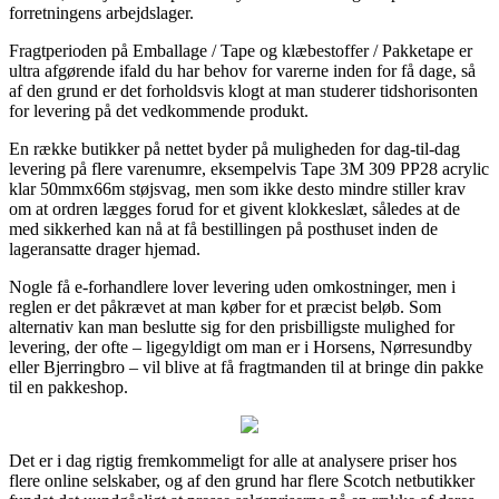
forretningens arbejdslager.
Fragtperioden på Emballage / Tape og klæbestoffer / Pakketape er
ultra afgørende ifald du har behov for varerne inden for få dage, så
af den grund er det forholdsvis klogt at man studerer tidshorisonten
for levering på det vedkommende produkt.
En række butikker på nettet byder på muligheden for dag-til-dag
levering på flere varenumre, eksempelvis Tape 3M 309 PP28 acrylic
klar 50mmx66m støjsvag, men som ikke desto mindre stiller krav
om at ordren lægges forud for et givent klokkeslæt, således at de
med sikkerhed kan nå at få bestillingen på posthuset inden de
lageransatte drager hjemad.
Nogle få e-forhandlere lover levering uden omkostninger, men i
reglen er det påkrævet at man køber for et præcist beløb. Som
alternativ kan man beslutte sig for den prisbilligste mulighed for
levering, der ofte – ligegyldigt om man er i Horsens, Nørresundby
eller Bjerringbro – vil blive at få fragtmanden til at bringe din pakke
til en pakkeshop.
Det er i dag rigtig fremkommeligt for alle at analysere priser hos
flere online selskaber, og af den grund har flere Scotch netbutikker