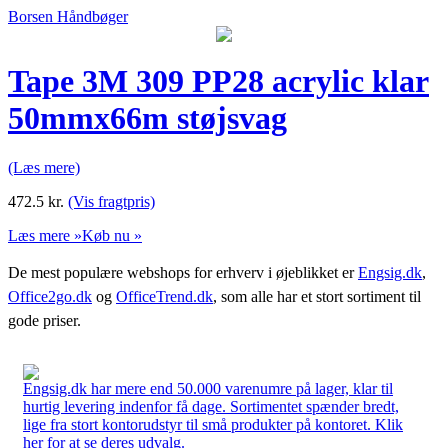
Borsen Håndbøger
Tape 3M 309 PP28 acrylic klar
50mmx66m støjsvag
(Læs mere)
472.5
kr.
(Vis fragtpris)
Læs mere »
Køb nu »
De mest populære webshops for erhverv i øjeblikket er
Engsig.dk
,
Office2go.dk
og
OfficeTrend.dk
, som alle har et stort sortiment til
gode priser.
Engsig.dk har mere end 50.000 varenumre på lager, klar til
hurtig levering indenfor få dage. Sortimentet spænder bredt,
lige fra stort kontorudstyr til små produkter på kontoret. Klik
her for at se deres udvalg.