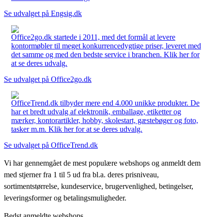
Se udvalget på Engsig.dk
Office2go.dk startede i 2011, med det formål at levere
kontormøbler til meget konkurrencedygtige priser, leveret med
det samme og med den bedste service i branchen. Klik her for
at se deres udvalg.
Se udvalget på Office2go.dk
OfficeTrend.dk tilbyder mere end 4.000 unikke produkter. De
har et bredt udvalg af elektronik, emballage, etiketter og
mærker, kontorartikler, hobby, skolestart, gæstebøger og foto,
tasker m.m. Klik her for at se deres udvalg.
Se udvalget på OfficeTrend.dk
Vi har gennemgået de mest populære webshops og anmeldt dem
med stjerner fra 1 til 5 ud fra bl.a. deres prisniveau,
sortimentstørrelse, kundeservice, brugervenlighed, betingelser,
leveringsformer og betalingsmuligheder.
Bedst anmeldte webshops