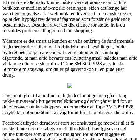
Et nemmere alternativ kunne måske være at granske om online
butikken er medlem af e-mærke ordningen, siden det længe har
været en angivelse af at webbutikken lever op til de danske regler,
og at den hyppigt revideres af fagmænd som forstår de gældende
bestemmelser. Desuden giver det dig chance for støtte, hvis du
forvoldes problemstillinger med din shopping.
Ydermere er det smart at kunden er vaks omkring de fundamentale
reglementer der spiller ind i forbindelse med bestillingen, fx den
bytteret netshoppen anvender. I den relation er det samtidig
afgørende, at man altid bevarer ens kvitteringsmail, således man altid
vil kunne eftervise sin ordre af Tape 3M 309 PP28 acrylic klar
50mmx66m støjsvag, om du er på gaveindkøb til en pige eller
dreng.
Trustpilot fører til altid fine muligheder for at gennemgå en lang
række nuværende brugeres reflektioner og derfor går vi ind for, at
du eftersøger online shoppens bedømmelser af Tape 3M 309 PP28
acrylic klar 50mmx66m støjsvag forud for at du placerer din ordre.
Facebook tilbyder derudover stort set ønskværdige metoder til at få
indsigt i internet selskabets kundetilfredshed. I øvrigt ses en del
online butikker som giver folk mulighed for at offentliggøre en
evaluering af ordreforløbet, hvilket lige så vel kan drages fordel af til