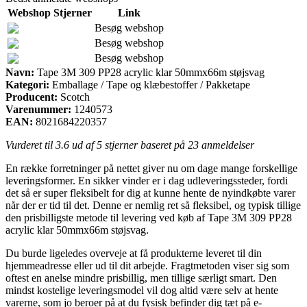
Webshop
Stjerner
Link
Besøg webshop
Besøg webshop
Besøg webshop
Navn:
Tape 3M 309 PP28 acrylic klar 50mmx66m støjsvag
Kategori:
Emballage / Tape og klæbestoffer / Pakketape
Producent:
Scotch
Varenummer:
1240573
EAN:
8021684220357
Vurderet til
3.6
ud af 5 stjerner baseret på
23
anmeldelser
En række forretninger på nettet giver nu om dage mange forskellige
leveringsformer. En sikker vinder er i dag udleveringssteder, fordi
det så er super fleksibelt for dig at kunne hente de nyindkøbte varer
når der er tid til det. Denne er nemlig ret så fleksibel, og typisk tillige
den prisbilligste metode til levering ved køb af Tape 3M 309 PP28
acrylic klar 50mmx66m støjsvag.
Du burde ligeledes overveje at få produkterne leveret til din
hjemmeadresse eller ud til dit arbejde. Fragtmetoden viser sig som
oftest en anelse mindre prisbillig, men tillige særligt smart. Den
mindst kostelige leveringsmodel vil dog altid være selv at hente
varerne, som jo beroer på at du fysisk befinder dig tæt på e-