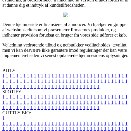
at danne dig et indtryk af kundetilfredsheden.
Denne hjemmeside er finansieret af annoncer. Vi hjælper en gruppe
af webshops eftersom vi præsenterer firmaernes produkter, og
indhenter provision forudsat en bruger fra vores side udfører et køb.
Vejledning vedrørende tilbud og netbutikker vedligeholdes jævnligt,
men vi kan desværre ikke garantere imod reguleringer der kan være
implementeret siden vi senest opdaterede hjemmesidens oplysninger.
BITLY:
1
1
1
1
1
1
1
1
1
1
1
1
1
1
1
1
1
1
1
1
1
1
1
1
1
1
1
1
1
1
1
1
1
1
1
1
1
1
1
1
1
1
1
1
1
1
1
1
1
1
1
1
1
1
1
1
1
1
1
1
1
1
1
1
1
1
1
1
1
1
1
1
1
1
1
1
1
1
1
1
1
1
1
1
1
1
1
1
1
1
1
1
1
1
1
1
1
1
1
1
SPOTIFY:
1
1
1
1
1
1
1
1
1
1
1
1
1
1
1
1
1
1
1
1
1
1
1
1
1
1
1
1
1
1
1
1
1
1
1
1
1
1
1
1
1
1
1
1
1
1
1
1
1
1
1
1
1
1
1
1
1
1
1
1
1
1
1
1
1
1
1
1
1
1
1
1
1
1
1
1
1
1
1
1
1
1
1
1
1
1
1
1
1
1
1
1
1
1
1
1
1
1
1
1
CUTTLY BIO:
1
1
1
1
1
1
1
1
1
1
1
1
1
1
1
1
1
1
1
1
1
1
1
1
1
1
1
1
1
1
1
1
1
1
1
1
1
1
1
1
1
1
1
1
1
1
1
1
1
1
1
1
1
1
1
1
1
1
1
1
1
1
1
1
1
1
1
1
1
1
1
1
1