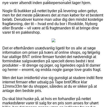
nye varer afsendt inden pakkepersonalet tager hjem.
Nogle få butikker på nettet byder på levering uden gebyr,
men for det meste påkræves det at man køber for et bestemt
beløb. Derudover kunne man udse dig den mindst kostelige
fragtløsning, der tit – hvad end du bor i Roskilde, Nyborg
eller Brande – vil være at få fragtmanden til at bringe dine
varer til en pakkeshop.
Det er efterhånden usædvanlig ligetil for os alle at søge
information om priser på tværs af online shops, og følgelig
har utallige BNT online firmaer fundet det nødvendigt at
formindske salgsværdien på specielt deres bedst i test
produkter – til drenge og piger, og ligeledes også til damer
og herrer – enormt, og endda nogle gange love gratis fragt.
Men det kan imidlertid vise sig gunstigt at studere indtil flere
internet firmaer efter udsalg på Tape bnt/Office klar
12mmx33m før du shopper, således at du er sikker på at
antage den bedste pris.
Du skal blot huske på, at hvis en forhandler på nettet
markedsfører varer til salg for en pris som anses for uhørt