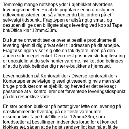
Temmelig mange netshops yder i øjeblikket alverdens
leveringsmodeller. En af de populære er nu om stunder
udleveringssteder, og så afhenter du blot ordren på et
selvvalgt tidspunkt. Fragttypen er altså rigtig smart, og
desuden tillige den billigste slags levering ved køb af Tape
bnt/Office klar 12mmx33m.
Du kunne omvendt tænke over at bestille produkterne til
levering hjem til dig privat eller til adressen på dit arbejde.
Fragtløsningen viser sig ofte en tak dyrere, men på den
anden side meget enkel. Den mest prisbevidste fragtløsning
er unægtelig at du selv henter varerne, hvilket dog betinges
af at du fysisk befinder dig nær e-butikkens hjemsted.
Leveringstiden på Kontorartikler / Diverse kontorartikler /
Kontortape er selvfølgelig særligt væsentlig hvis man skal
bruge produktet om et øjeblik, og herved er det selvsagt
passende at vi kontrollerer det forventede leveringstidspunkt
på den respektive vare.
En stor portion butikker på nettet giver løfte om levering på
næstkommende hverdag på de fleste varenumre,
eksempelvis Tape bnt/Office klar 12mmx33m, som
forudsætter at bestillingen indsendes forud for et konkret
klokkeslæt, sådan at de højst sandsynligt kan nå at få de