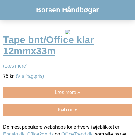
Borsen Håndbøger
Tape bnt/Office klar
12mmx33m
(Læs mere)
75
kr.
(Vis fragtpris)
Læs mere »
Køb nu »
De mest populære webshops for erhverv i øjeblikket er
Engsig.dk
,
Office2go.dk
og
OfficeTrend.dk
, som alle har et