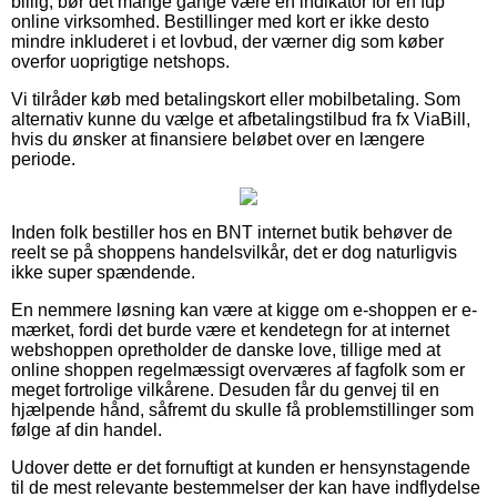
billig, bør det mange gange være en indikator for en fup
online virksomhed. Bestillinger med kort er ikke desto
mindre inkluderet i et lovbud, der værner dig som køber
overfor uoprigtige netshops.
Vi tilråder køb med betalingskort eller mobilbetaling. Som
alternativ kunne du vælge et afbetalingstilbud fra fx ViaBill,
hvis du ønsker at finansiere beløbet over en længere
periode.
Inden folk bestiller hos en BNT internet butik behøver de
reelt se på shoppens handelsvilkår, det er dog naturligvis
ikke super spændende.
En nemmere løsning kan være at kigge om e-shoppen er e-
mærket, fordi det burde være et kendetegn for at internet
webshoppen opretholder de danske love, tillige med at
online shoppen regelmæssigt overværes af fagfolk som er
meget fortrolige vilkårene. Desuden får du genvej til en
hjælpende hånd, såfremt du skulle få problemstillinger som
følge af din handel.
Udover dette er det fornuftigt at kunden er hensynstagende
til de mest relevante bestemmelser der kan have indflydelse