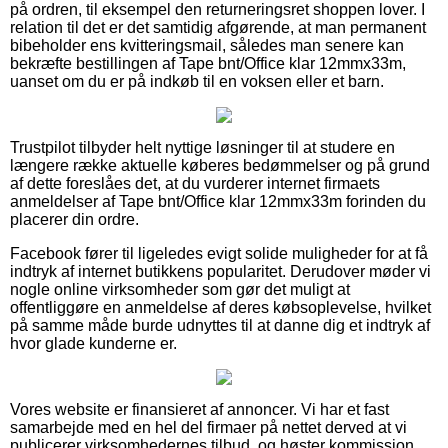
på ordren, til eksempel den returneringsret shoppen lover. I
relation til det er det samtidig afgørende, at man permanent
bibeholder ens kvitteringsmail, således man senere kan
bekræfte bestillingen af Tape bnt/Office klar 12mmx33m,
uanset om du er på indkøb til en voksen eller et barn.
Trustpilot tilbyder helt nyttige løsninger til at studere en
længere række aktuelle køberes bedømmelser og på grund
af dette foreslåes det, at du vurderer internet firmaets
anmeldelser af Tape bnt/Office klar 12mmx33m forinden du
placerer din ordre.
Facebook fører til ligeledes evigt solide muligheder for at få
indtryk af internet butikkens popularitet. Derudover møder vi
nogle online virksomheder som gør det muligt at
offentliggøre en anmeldelse af deres købsoplevelse, hvilket
på samme måde burde udnyttes til at danne dig et indtryk af
hvor glade kunderne er.
Vores website er finansieret af annoncer. Vi har et fast
samarbejde med en hel del firmaer på nettet derved at vi
publicerer virksomhedernes tilbud, og høster kommission