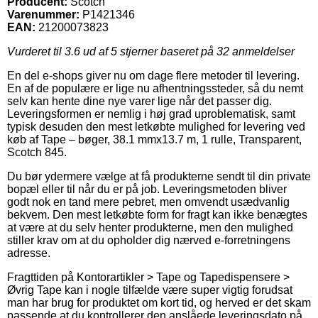
Producent:
Scotch
Varenummer:
P1421346
EAN:
21200073823
Vurderet til
3.6
ud af 5 stjerner baseret på
32
anmeldelser
En del e-shops giver nu om dage flere metoder til levering.
En af de populære er lige nu afhentningssteder, så du nemt
selv kan hente dine nye varer lige når det passer dig.
Leveringsformen er nemlig i høj grad uproblematisk, samt
typisk desuden den mest letkøbte mulighed for levering ved
køb af Tape – bøger, 38.1 mmx13.7 m, 1 rulle, Transparent,
Scotch 845.
Du bør ydermere vælge at få produkterne sendt til din private
bopæl eller til når du er på job. Leveringsmetoden bliver
godt nok en tand mere pebret, men omvendt usædvanlig
bekvem. Den mest letkøbte form for fragt kan ikke benægtes
at være at du selv henter produkterne, men den mulighed
stiller krav om at du opholder dig nærved e-forretningens
adresse.
Fragttiden på Kontorartikler > Tape og Tapedispensere >
Øvrig Tape kan i nogle tilfælde være super vigtig forudsat
man har brug for produktet om kort tid, og herved er det skam
passende at du kontrollerer den anslåede leveringsdato på