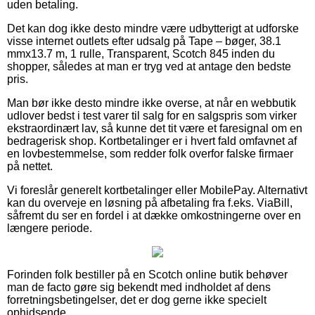
uden betaling.
Det kan dog ikke desto mindre være udbytterigt at udforske
visse internet outlets efter udsalg på Tape – bøger, 38.1
mmx13.7 m, 1 rulle, Transparent, Scotch 845 inden du
shopper, således at man er tryg ved at antage den bedste
pris.
Man bør ikke desto mindre ikke overse, at når en webbutik
udlover bedst i test varer til salg for en salgspris som virker
ekstraordinært lav, så kunne det tit være et faresignal om en
bedragerisk shop. Kortbetalinger er i hvert fald omfavnet af
en lovbestemmelse, som redder folk overfor falske firmaer
på nettet.
Vi foreslår generelt kortbetalinger eller MobilePay. Alternativt
kan du overveje en løsning på afbetaling fra f.eks. ViaBill,
såfremt du ser en fordel i at dække omkostningerne over en
længere periode.
Forinden folk bestiller på en Scotch online butik behøver
man de facto gøre sig bekendt med indholdet af dens
forretningsbetingelser, det er dog gerne ikke specielt
ophidsende.