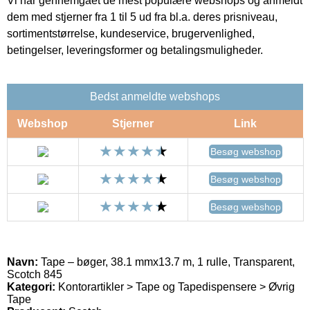
Vi har gennemgået de mest populære webshops og anmeldt
dem med stjerner fra 1 til 5 ud fra bl.a. deres prisniveau,
sortimentstørrelse, kundeservice, brugervenlighed,
betingelser, leveringsformer og betalingsmuligheder.
Bedst anmeldte webshops
Webshop
Stjerner
Link
Besøg webshop
Besøg webshop
Besøg webshop
Navn:
Tape – bøger, 38.1 mmx13.7 m, 1 rulle, Transparent,
Scotch 845
Kategori:
Kontorartikler > Tape og Tapedispensere > Øvrig
Tape