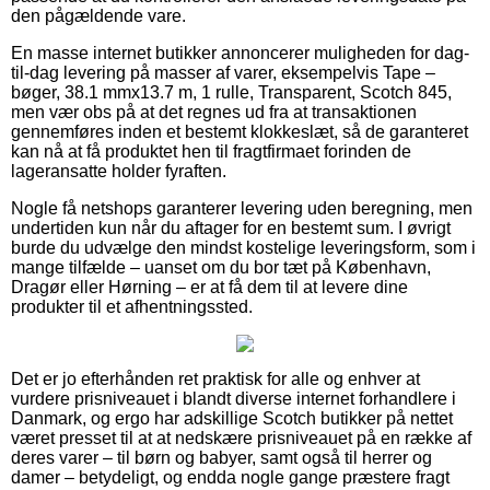
den pågældende vare.
En masse internet butikker annoncerer muligheden for dag-
til-dag levering på masser af varer, eksempelvis Tape –
bøger, 38.1 mmx13.7 m, 1 rulle, Transparent, Scotch 845,
men vær obs på at det regnes ud fra at transaktionen
gennemføres inden et bestemt klokkeslæt, så de garanteret
kan nå at få produktet hen til fragtfirmaet forinden de
lageransatte holder fyraften.
Nogle få netshops garanterer levering uden beregning, men
undertiden kun når du aftager for en bestemt sum. I øvrigt
burde du udvælge den mindst kostelige leveringsform, som i
mange tilfælde – uanset om du bor tæt på København,
Dragør eller Hørning – er at få dem til at levere dine
produkter til et afhentningssted.
Det er jo efterhånden ret praktisk for alle og enhver at
vurdere prisniveauet i blandt diverse internet forhandlere i
Danmark, og ergo har adskillige Scotch butikker på nettet
været presset til at at nedskære prisniveauet på en række af
deres varer – til børn og babyer, samt også til herrer og
damer – betydeligt, og endda nogle gange præstere fragt