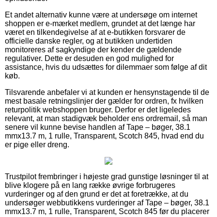
Et andet alternativ kunne være at undersøge om internet
shoppen er e-mærket medlem, grundet at det længe har
været en tilkendegivelse af at e-butikken forsvarer de
officielle danske regler, og at butikken undertiden
monitoreres af sagkyndige der kender de gældende
regulativer. Dette er desuden en god mulighed for
assistance, hvis du udsættes for dilemmaer som følge af dit
køb.
Tilsvarende anbefaler vi at kunden er hensynstagende til de
mest basale retningslinjer der gælder for ordren, fx hvilken
returpolitik webshoppen bruger. Derfor er det ligeledes
relevant, at man stadigvæk beholder ens ordremail, så man
senere vil kunne bevise handlen af Tape – bøger, 38.1
mmx13.7 m, 1 rulle, Transparent, Scotch 845, hvad end du
er pige eller dreng.
Trustpilot frembringer i højeste grad gunstige løsninger til at
blive klogere på en lang række øvrige forbrugeres
vurderinger og af den grund er det at foretrække, at du
undersøger webbutikkens vurderinger af Tape – bøger, 38.1
mmx13.7 m, 1 rulle, Transparent, Scotch 845 før du placerer