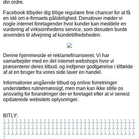
din ordre.
Facebook tilbyder dig tillige regulære fine chancer for at få
en idé om e-firmaets pålidelighed. Derudover møder vi
nogle internet foretagender hvor kunder kan meddele en
vurdering af virksomhedens service, som desuden burde
anvendes til afvejning af kundetilfredsheden.
Denne hjemmeside er reklamefinansieret. Vi har
samarbejder med en del internet webshops hvor vi
præsenterer deres tilbud, og indtjener godtgørelse i tilfælde
af at en bruger fra vores side laver en handel.
Informationer angående tilbud og online forretninger
understøttes rutinemæssigt, men man kan ikke stille os
ansvarlig for forandringer der er foretaget efter at vi senest
opdaterede websitets oplysninger.
BITLY:
1
1
1
1
1
1
1
1
1
1
1
1
1
1
1
1
1
1
1
1
1
1
1
1
1
1
1
1
1
1
1
1
1
1
1
1
1
1
1
1
1
1
1
1
1
1
1
1
1
1
1
1
1
1
1
1
1
1
1
1
1
1
1
1
1
1
1
1
1
1
1
1
1
1
1
1
1
1
1
1
1
1
1
1
1
1
1
1
1
1
1
1
1
1
1
1
1
1
1
1