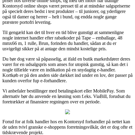
priser hos diverse online shops, og med det motiv har utallige
Kontorsyd online shops været presset til at at mindske salgspriserne
på specielt deres bedst i test produkter – til juniorer, og yderligere
også til damer og herrer – helt i bund, og endda nogle gange
præstere portofri levering.
Til gengæld kan det til hver en tid blive gunstigt at sammenligne
nogle internet handler efter rabatkoder på Tape – emballage, 48
mmx66 m, 1 rulle, Brun, forinden du handler, sådan at du er
usvigeligt sikker på at antage den mindst kostelige pris.
Du bør dog være så påpasselig, at ifald en butik markedsfører deres
varer for en udsalgspris som anses for utopisk gunstig, så kan det i
nogle tilfælde være en indikation på en snydagtig e-handler.
Kortkøb er på den anden side dækket ind under en lov, der passer på
kunden overfor fup e-forhandlere.
Vi anbefaler bestillinger med betalingskort eller MobilePay. Som
alternativ bør du anvende en løsning som f.eks. ViaBill, forudsat du
foretrækker at finansiere regningen over en periode.
Forud for at folk handler hos en Kontorsyd forhandler på nettet kan
de uden tvivl granske e-shoppens forretningsvilkår, det er dog ofte et
tidskrævende projekt.