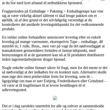
at du bor med kort afstand til netbutikkens hjemsted.
Fragtperioden på Emballage > Pakning > Emballagetape kan vise
sig at være virkelig aktuel såfremt vi skal bruge pakken om et
øjeblik, så af den grund er det selvfølgelig væsentligt at du
kontrollerer det anslåede leveringstidspunkt for det vedkommende
produkt.
En række online forhandlere annoncerer levering efter en enkelt
hverdag på mange varenumre, eksempelvis Tape – emballage, 48
mmx66 m, 1 rulle, Brun,, men vær på vagt da det nødvendiggør at
transaktionen gennemføres forinden et fastsat tidspunkt, med
hensynstagen til at de garanteret kan nå at få produktet distribueret
inden lagermedarbejderne drager hjemad.
Nogle enkelte online firmaer sikrer fri fragt, men for det meste er det
så nødvendigt at der indkøbes for en konkret sum. Alternativt skulle
man tage den mest prisbevidste form for levering, som tit –
ligegyldigt om man er nær Esbjerg, Frederikshavn eller Grindsted –
vil være at få fragtfirmaet til at levere bestillingen til et
udleveringssted.
Det er i dag særdeles smertefrit for alle og enhver at sammenholde