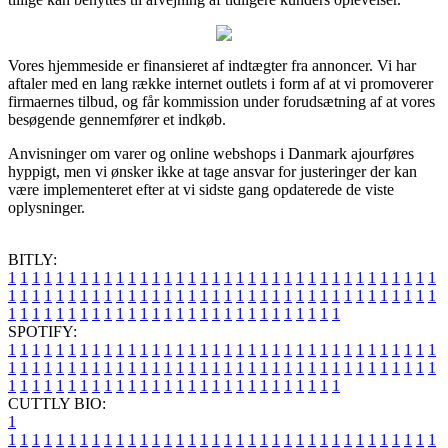
Vores hjemmeside er finansieret af indtægter fra annoncer. Vi har
aftaler med en lang række internet outlets i form af at vi promoverer
firmaernes tilbud, og får kommission under forudsætning af at vores
besøgende gennemfører et indkøb.
Anvisninger om varer og online webshops i Danmark ajourføres
hyppigt, men vi ønsker ikke at tage ansvar for justeringer der kan
være implementeret efter at vi sidste gang opdaterede de viste
oplysninger.
BITLY:
1
1
1
1
1
1
1
1
1
1
1
1
1
1
1
1
1
1
1
1
1
1
1
1
1
1
1
1
1
1
1
1
1
1
1
1
1
1
1
1
1
1
1
1
1
1
1
1
1
1
1
1
1
1
1
1
1
1
1
1
1
1
1
1
1
1
1
1
1
1
1
1
1
1
1
1
1
1
1
1
1
1
1
1
1
1
1
1
1
1
1
1
1
1
1
1
1
1
1
1
SPOTIFY:
1
1
1
1
1
1
1
1
1
1
1
1
1
1
1
1
1
1
1
1
1
1
1
1
1
1
1
1
1
1
1
1
1
1
1
1
1
1
1
1
1
1
1
1
1
1
1
1
1
1
1
1
1
1
1
1
1
1
1
1
1
1
1
1
1
1
1
1
1
1
1
1
1
1
1
1
1
1
1
1
1
1
1
1
1
1
1
1
1
1
1
1
1
1
1
1
1
1
1
1
CUTTLY BIO:
1
1
1
1
1
1
1
1
1
1
1
1
1
1
1
1
1
1
1
1
1
1
1
1
1
1
1
1
1
1
1
1
1
1
1
1
1