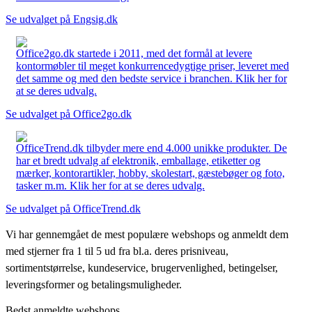
Se udvalget på Engsig.dk
Office2go.dk startede i 2011, med det formål at levere
kontormøbler til meget konkurrencedygtige priser, leveret med
det samme og med den bedste service i branchen. Klik her for
at se deres udvalg.
Se udvalget på Office2go.dk
OfficeTrend.dk tilbyder mere end 4.000 unikke produkter. De
har et bredt udvalg af elektronik, emballage, etiketter og
mærker, kontorartikler, hobby, skolestart, gæstebøger og foto,
tasker m.m. Klik her for at se deres udvalg.
Se udvalget på OfficeTrend.dk
Vi har gennemgået de mest populære webshops og anmeldt dem
med stjerner fra 1 til 5 ud fra bl.a. deres prisniveau,
sortimentstørrelse, kundeservice, brugervenlighed, betingelser,
leveringsformer og betalingsmuligheder.
Bedst anmeldte webshops