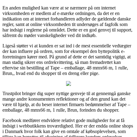
En anden mulighed kan være at se nærmere på om internet
virksomheden er medlem af e-mærke ordningen, da det er en
indikation om at internet forhandleren adlyder de gældende danske
regler, samt at online virksomheden tit undersøges af fagfolk som
har indsigt i reglerne på området. Dette er en god genvej til support,
såfremt du møder vanskeligheder ved dit indkøb.
Ligeså støtter vi at kunden er sat ind i de mest essentielle vedtægter
der kan influere på ordren, som for eksempel den byttepolitik e-
forretningen kører med. På grund af dette er det samtidig vigtigt, at
man stadig sikrer ens ordrekvittering, så man fremadrettet kan
eftervise sin bestilling af Tape – emballage, 48 mmx66 m, 1 rulle,
Brun,, hvad end du shopper til en dreng eller pige.
Trustpilot bringer dig super nyttige genveje til at gennemgå ganske
mange andre konsumenters reflektioner og af den grund kan det
være til hjælp, at du beser internet firmaets bedømmelser af Tape –
emballage, 48 mmx66 m, 1 rulle, Brun, forinden du shopper.
Facebook medfører endvidere relativt gode muligheder for at få
indsigt i webbutikkens troværdighed. Her er der endda online shops
i Danmark hvor folk kan give en omtale af købsoplevelsen, som
tillige kan benyttes til afvejning af tidligere kunders oplevelser.