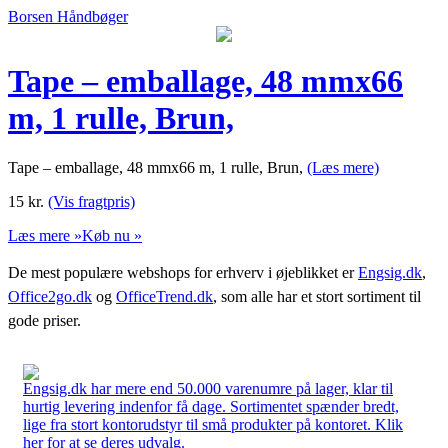
Borsen Håndbøger
Tape – emballage, 48 mmx66
m, 1 rulle, Brun,
Tape – emballage, 48 mmx66 m, 1 rulle, Brun,
(Læs mere)
15
kr.
(Vis fragtpris)
Læs mere »
Køb nu »
De mest populære webshops for erhverv i øjeblikket er
Engsig.dk
,
Office2go.dk
og
OfficeTrend.dk
, som alle har et stort sortiment til
gode priser.
Engsig.dk har mere end 50.000 varenumre på lager, klar til
hurtig levering indenfor få dage. Sortimentet spænder bredt,
lige fra stort kontorudstyr til små produkter på kontoret. Klik
her for at se deres udvalg.