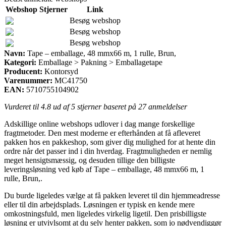
Webshop
Stjerner
Link
Besøg webshop
Besøg webshop
Besøg webshop
Navn:
Tape – emballage, 48 mmx66 m, 1 rulle, Brun,
Kategori:
Emballage > Pakning > Emballagetape
Producent:
Kontorsyd
Varenummer:
MC41750
EAN:
5710755104902
Vurderet til
4.8
ud af 5 stjerner baseret på
27
anmeldelser
Adskillige online webshops udlover i dag mange forskellige
fragtmetoder. Den mest moderne er efterhånden at få afleveret
pakken hos en pakkeshop, som giver dig mulighed for at hente din
ordre når det passer ind i din hverdag. Fragtmuligheden er nemlig
meget hensigtsmæssig, og desuden tillige den billigste
leveringsløsning ved køb af Tape – emballage, 48 mmx66 m, 1
rulle, Brun,.
Du burde ligeledes vælge at få pakken leveret til din hjemmeadresse
eller til din arbejdsplads. Løsningen er typisk en kende mere
omkostningsfuld, men ligeledes virkelig ligetil. Den prisbilligste
løsning er utvivlsomt at du selv henter pakken, som jo nødvendiggør