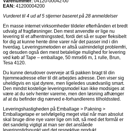
Varenummer:
04120-00042-00
EAN:
41200004200
Vurderet til
4
ud af 5 stjerner baseret på
28
anmeldelser
En masse internet virksomheder tildeler efterhånden et bredt
udvalg af fragtløsninger. Den mest anvendte er lige nu
levering til et afhentningssted, fordi det så er super fleksibelt
for dig at kunne hente dine varer når det passer ind i din
hverdag. Leveringsmetoden er altså ualmindeligt problemfri,
og desuden også den mest betalelige mulighed for levering
ved køb af Tape – emballage, 50 mmx66 m, 1 rulle, Brun,
Tesa 4120.
Du kunne derudover overveje at få pakken bragt til din
hjemmeadresse eller til dit arbejdes adresse. Den viser sig
uheldigvis en sjat dyrere, men ligeledes usædvanlig smart.
Den mindst kostelige leveringsmodel kan ikke modsiges at
være at du selv henter varerne, men den løsning afhænger
af at du befinder dig nærved e-forhandlerens tilholdssted.
Leveringshastigheden på Emballage > Pakning >
Emballagetape er selvfølgelig meget vital når man absolut
skal bruge dine nye varer lige om lidt, så med det formål er
det sandelig vigtigt at man ser det anslåede
leveringstidspunkt ved det respektive produkt.