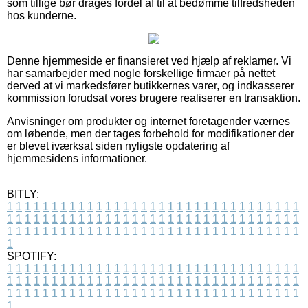
som tillige bør drages fordel af til at bedømme tilfredsheden
hos kunderne.
Denne hjemmeside er finansieret ved hjælp af reklamer. Vi
har samarbejder med nogle forskellige firmaer på nettet
derved at vi markedsfører butikkernes varer, og indkasserer
kommission forudsat vores brugere realiserer en transaktion.
Anvisninger om produkter og internet foretagender værnes
om løbende, men der tages forbehold for modifikationer der
er blevet iværksat siden nyligste opdatering af
hjemmesidens informationer.
BITLY:
1
1
1
1
1
1
1
1
1
1
1
1
1
1
1
1
1
1
1
1
1
1
1
1
1
1
1
1
1
1
1
1
1
1
1
1
1
1
1
1
1
1
1
1
1
1
1
1
1
1
1
1
1
1
1
1
1
1
1
1
1
1
1
1
1
1
1
1
1
1
1
1
1
1
1
1
1
1
1
1
1
1
1
1
1
1
1
1
1
1
1
1
1
1
1
1
1
1
1
1
SPOTIFY:
1
1
1
1
1
1
1
1
1
1
1
1
1
1
1
1
1
1
1
1
1
1
1
1
1
1
1
1
1
1
1
1
1
1
1
1
1
1
1
1
1
1
1
1
1
1
1
1
1
1
1
1
1
1
1
1
1
1
1
1
1
1
1
1
1
1
1
1
1
1
1
1
1
1
1
1
1
1
1
1
1
1
1
1
1
1
1
1
1
1
1
1
1
1
1
1
1
1
1
1