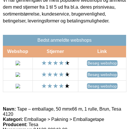
Vi har gennemgået de mest populære webshops og anmeldt
dem med stjerner fra 1 til 5 ud fra bl.a. deres prisniveau,
sortimentstørrelse, kundeservice, brugervenlighed,
betingelser, leveringsformer og betalingsmuligheder.
Bedst anmeldte webshops
Webshop
Stjerner
Link
Besøg webshop
Besøg webshop
Besøg webshop
Navn:
Tape – emballage, 50 mmx66 m, 1 rulle, Brun, Tesa
4120
Kategori:
Emballage > Pakning > Emballagetape
Producent:
Tesa