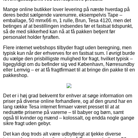
Mange online butikker lover levering på næste hverdag på
deres bedst sælgende varenumre, eksempelvis Tape –
emballage, 50 mmx66 m, 1 rulle, Brun, Tesa 4120, men det
betinges af at bestillingen indsendes før et fastsat tidspunkt,
så de med sikkerhed kan nå at få pakken betjent før
personalet holder fyraften.
Flere internet webshops tilbyder fragt uden beregning, men
typisk kun når der erhverves for en fastsat sum. I øvrigt burde
du vælge den prisbilligste mulighed for fragt, hvilket typisk –
ligegyldigt om du befinder sig ved København, Nørresundby
eller Lemvig – er at få fragtfirmaet til at bringe din pakke til en
pakkeshop.
Det er i høj grad bekvemt for enhver at søge information om
priser på diverse online forhandlere, og af den grund har en
lang række Tesa internet firmaer været presset til at at
nedsætte priserne på varerne – til babyer og børn, samt
også til kvinder og mænd – kolossalt, og endda nogle gange
sikre fragt uden gebyr.
Det kan dog trods alt være udbytterigt at tjekke diverse