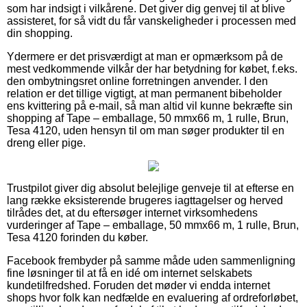
som har indsigt i vilkårene. Det giver dig genvej til at blive
assisteret, for så vidt du får vanskeligheder i processen med
din shopping.
Ydermere er det prisværdigt at man er opmærksom på de
mest vedkommende vilkår der har betydning for købet, f.eks.
den ombytningsret online forretningen anvender. I den
relation er det tillige vigtigt, at man permanent bibeholder
ens kvittering på e-mail, så man altid vil kunne bekræfte sin
shopping af Tape – emballage, 50 mmx66 m, 1 rulle, Brun,
Tesa 4120, uden hensyn til om man søger produkter til en
dreng eller pige.
Trustpilot giver dig absolut belejlige genveje til at efterse en
lang række eksisterende brugeres iagttagelser og herved
tilrådes det, at du eftersøger internet virksomhedens
vurderinger af Tape – emballage, 50 mmx66 m, 1 rulle, Brun,
Tesa 4120 forinden du køber.
Facebook frembyder på samme måde uden sammenligning
fine løsninger til at få en idé om internet selskabets
kundetilfredshed. Foruden det møder vi endda internet
shops hvor folk kan nedfælde en evaluering af ordreforløbet,