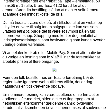
internet foretagender efter rabat på Tape – emballage, 50
mmx66 m, 1 rulle, Brun, Tesa 4120 forud for at du
gennemfører din bestilling, sådan at man er velinformeret til
at antage den mindst kostelige pris.
Du må trods alt være obs på, at i tilfælde af at en webshop
tilbyder en vare til salg for en salgspris der kan ses som
ufattelig letkøbt, burde det tit være et symbol på en fup
internet webshop. Shopping med kort er dog omfattet af
Indsigelsesordningen, som beskytter dig som kunde overfor
uærlige online varehuse.
Vi anbefaler kortkøb eller MobilePay. Som et alternativ bør
du vælge en løsning som fx ViaBill, når du foretrækker at
afbetale prisen af flere omgange.
Forinden folk bestiller hos en Tesa e-forretning bør de i
reglen løbe igennem webbutikkens vilkår, det er dog
naturligvis en tidskrævende opgave.
En nemmere løsning kan være at efterse om e-firmaet er
godkendt af e-mærket, siden det er et fingerpeg om at
netbutikken efterkommer gældende dansk lovgivning,
foruden at virksomheden jævnligt gennemses af sagkyndige