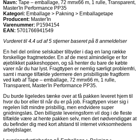
Navn:
Tape – emballage, 72 mmx66 m, 1 rulle, Transparent,
Master'In Performance PP35
Kategori:
Emballage > Pakning > Emballagetape
Producent:
Master'In
Varenummer:
P1594154
EAN:
5701766941549
Vurderet til
4.4
ud af 5 stjerner baseret på
8
anmeldelser
En hel del online selskaber tilbyder i dag en lang række
forskellige fragtmetoder. En af de mest almindelige er for
øjeblikket pakkeshoppen, og så henter du bare de købte
varer når du har lyst. Fragttypen er nemlig særligt problemfri,
samt i mange tilfælde ydermere den prisbilligste fragtform
ved køb af Tape – emballage, 72 mmx66 m, 1 rulle,
Transparent, Master'In Performance PP35.
Du burde ligeledes tænke over at få pakken leveret hjem til
hvor du bor eller til når du er på job. Fragttypen viser sig i
regelen lidt mindre prisbillig, men endvidere super
gnidningsløs. Den billigste leveringsform vil dog i de fleste
tilfælde være at hente pakken selv, men det nødvendiggør at
du befinder dig med kort afstand til internet virksomhedens
arbejdslager.