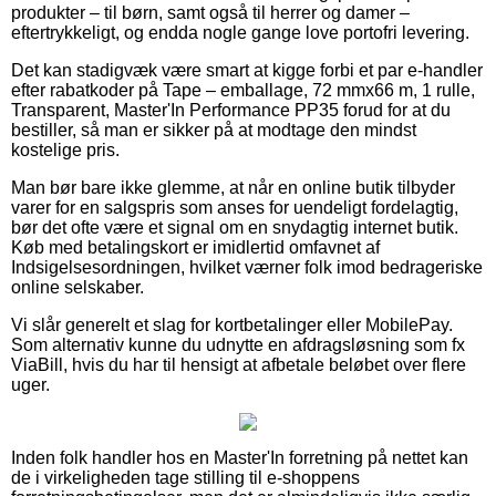
produkter – til børn, samt også til herrer og damer –
eftertrykkeligt, og endda nogle gange love portofri levering.
Det kan stadigvæk være smart at kigge forbi et par e-handler
efter rabatkoder på Tape – emballage, 72 mmx66 m, 1 rulle,
Transparent, Master'In Performance PP35 forud for at du
bestiller, så man er sikker på at modtage den mindst
kostelige pris.
Man bør bare ikke glemme, at når en online butik tilbyder
varer for en salgspris som anses for uendeligt fordelagtig,
bør det ofte være et signal om en snydagtig internet butik.
Køb med betalingskort er imidlertid omfavnet af
Indsigelsesordningen, hvilket værner folk imod bedrageriske
online selskaber.
Vi slår generelt et slag for kortbetalinger eller MobilePay.
Som alternativ kunne du udnytte en afdragsløsning som fx
ViaBill, hvis du har til hensigt at afbetale beløbet over flere
uger.
Inden folk handler hos en Master'In forretning på nettet kan
de i virkeligheden tage stilling til e-shoppens