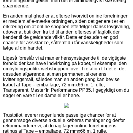
forretningsbetingelser, men det er almindeligvis ikke særlig
spændende.
En anden mulighed er at efterse hvorvidt online forretningen
er medlem af e-mærke ordningen, siden det generelt er en
erklæring om at online shoppen efterfølger dansk lovgivning,
udover at butikken fra tid til anden efterses af fagfolk der
kender til de gældende vilkår. Dette er desuden en god
chance for assistance, såfremt du får vanskeligheder som
følge af din handel.
Ligeså foreslår vi at man er hensynstagende til de vigtigste
forhold der kan have indvirkning på købet, til eksempel den
ombytningspolitik webshoppen lover. I relation til det er det
desuden afgørende, at man permanent sikrer ens
kvitteringsmail, således man en anden gang kan bevise
købet af Tape – emballage, 72 mmx66 m, 1 rulle,
Transparent, Master'In Performance PP35, ligegyldigt om du
søger en vare til en dame eller herre.
Trustpilot leverer nogenlunde passelige chancer for at
gennemsøge diverse aktuelle køberes meninger og derfor
rekommanderer vi, at du iagttager online forretningens
ratings af Tape – emballage, 72 mmx66 m, 1 rulle,