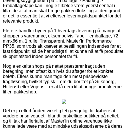
Leveringsdygtigheden på Emballage > Pakning >
Emballagetape kan i nogle tilfælde være yderst central i
tilfælde af at man skal bruge pakken fluks, og af den grund
er det jo essentielt at vi efterser leveringstidspunktet for det
relevante produkt.
Flere e-handler byder på 1 hverdags levering på mange af
shoppens varenumre, eksempelvis Tape – emballage, 72
mmx66 m, 1 rulle, Transparent, Master'In Performance
PP35, som trods alt kræver at bestillingen indsendes før et
fast tidspunkt, så de har udsigt til at kunne nå at få produktet
skippet afsted inden personalet får fri.
Nogle enkelte shops på nettet præsterer fragt uden
beregning, men oftest kun hvis du aftager for et konkret
beløb. Ellers kunne man tage den mest prisbevidste
fragtløsning, hvilket typisk – om du bor tæt på Silkeborg,
Hillerød eller Vojens – er at få dem til at bringe produkterne
til en pakkeshop.
Det er jo efterhånden virkelig let gængeligt for købere at
vurdere prisniveauet i blandt forskellige butikker på nettet,
og til tak har flertallet af Master'In online varehuse ikke
kunne lade være med at mindske udsalgspriserne på deres