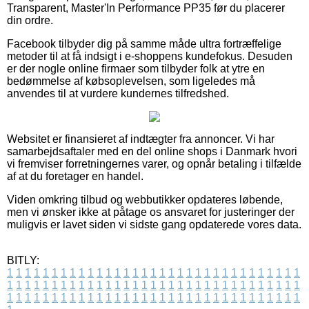
Transparent, Master'In Performance PP35 før du placerer
din ordre.
Facebook tilbyder dig på samme måde ultra fortræffelige
metoder til at få indsigt i e-shoppens kundefokus. Desuden
er der nogle online firmaer som tilbyder folk at ytre en
bedømmelse af købsoplevelsen, som ligeledes må
anvendes til at vurdere kundernes tilfredshed.
Websitet er finansieret af indtægter fra annoncer. Vi har
samarbejdsaftaler med en del online shops i Danmark hvori
vi fremviser forretningernes varer, og opnår betaling i tilfælde
af at du foretager en handel.
Viden omkring tilbud og webbutikker opdateres løbende,
men vi ønsker ikke at påtage os ansvaret for justeringer der
muligvis er lavet siden vi sidste gang opdaterede vores data.
BITLY:
1
1
1
1
1
1
1
1
1
1
1
1
1
1
1
1
1
1
1
1
1
1
1
1
1
1
1
1
1
1
1
1
1
1
1
1
1
1
1
1
1
1
1
1
1
1
1
1
1
1
1
1
1
1
1
1
1
1
1
1
1
1
1
1
1
1
1
1
1
1
1
1
1
1
1
1
1
1
1
1
1
1
1
1
1
1
1
1
1
1
1
1
1
1
1
1
1
1
1