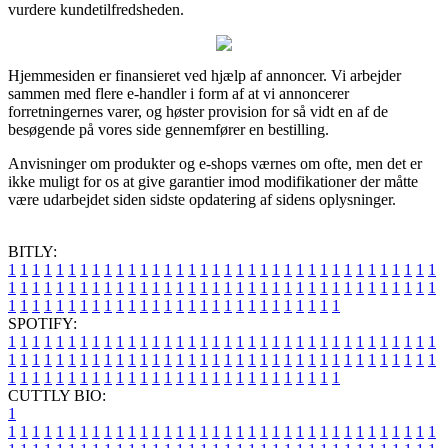
vurdere kundetilfredsheden.
Hjemmesiden er finansieret ved hjælp af annoncer. Vi arbejder
sammen med flere e-handler i form af at vi annoncerer
forretningernes varer, og høster provision for så vidt en af de
besøgende på vores side gennemfører en bestilling.
Anvisninger om produkter og e-shops værnes om ofte, men det er
ikke muligt for os at give garantier imod modifikationer der måtte
være udarbejdet siden sidste opdatering af sidens oplysninger.
BITLY:
1
1
1
1
1
1
1
1
1
1
1
1
1
1
1
1
1
1
1
1
1
1
1
1
1
1
1
1
1
1
1
1
1
1
1
1
1
1
1
1
1
1
1
1
1
1
1
1
1
1
1
1
1
1
1
1
1
1
1
1
1
1
1
1
1
1
1
1
1
1
1
1
1
1
1
1
1
1
1
1
1
1
1
1
1
1
1
1
1
1
1
1
1
1
1
1
1
1
1
1
SPOTIFY:
1
1
1
1
1
1
1
1
1
1
1
1
1
1
1
1
1
1
1
1
1
1
1
1
1
1
1
1
1
1
1
1
1
1
1
1
1
1
1
1
1
1
1
1
1
1
1
1
1
1
1
1
1
1
1
1
1
1
1
1
1
1
1
1
1
1
1
1
1
1
1
1
1
1
1
1
1
1
1
1
1
1
1
1
1
1
1
1
1
1
1
1
1
1
1
1
1
1
1
1
CUTTLY BIO:
1
1
1
1
1
1
1
1
1
1
1
1
1
1
1
1
1
1
1
1
1
1
1
1
1
1
1
1
1
1
1
1
1
1
1
1
1