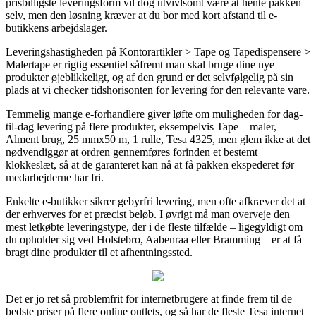
prisbilligste leveringsform vil dog utvivlsomt være at hente pakken
selv, men den løsning kræver at du bor med kort afstand til e-
butikkens arbejdslager.
Leveringshastigheden på Kontorartikler > Tape og Tapedispensere >
Malertape er rigtig essentiel såfremt man skal bruge dine nye
produkter øjeblikkeligt, og af den grund er det selvfølgelig på sin
plads at vi checker tidshorisonten for levering for den relevante vare.
Temmelig mange e-forhandlere giver løfte om muligheden for dag-
til-dag levering på flere produkter, eksempelvis Tape – maler,
Alment brug, 25 mmx50 m, 1 rulle, Tesa 4325, men glem ikke at det
nødvendiggør at ordren gennemføres forinden et bestemt
klokkeslæt, så at de garanteret kan nå at få pakken ekspederet før
medarbejderne har fri.
Enkelte e-butikker sikrer gebyrfri levering, men ofte afkræver det at
der erhverves for et præcist beløb. I øvrigt må man overveje den
mest letkøbte leveringstype, der i de fleste tilfælde – ligegyldigt om
du opholder sig ved Holstebro, Aabenraa eller Bramming – er at få
bragt dine produkter til et afhentningssted.
Det er jo ret så problemfrit for internetbrugere at finde frem til de
bedste priser på flere online outlets, og så har de fleste Tesa internet