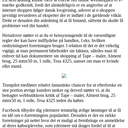
mærke godkendt, fordi det almindeligvis er en angivelse af at
internet shoppen følger dansk lovgivning, udover at e-shoppen
jævnligt revurderes af eksperter der er indført i de gældende vilkår.
Dette er desuden din anledning til at få bistand, såfremt du skulle få
problemer ved din handel.
Herudover støtter vi at du er hensynstagende til de væsentligste
regler der kan have indflydelse på handlen, f.eks. hvilken
ombytningsret forretningen bruger. I relation til det er det virkelig
vigtigt, at man permanent bibeholder sin faktura, således man til
enhver tid kan dokumentere sin shopping af Tape – maler, Alment
brug, 25 mmx50 m, 1 rulle, Tesa 4325, uanset om man er kvinde
eller mand.
Trustpilot medfører relativt fantastiske chancer for at efterforske en
stor portion øvrige kunders tanker og derved støtter vi, at du
betragter webbutikkens kritik af Tape – maler, Alment brug, 25
mmx50 m, 1 rulle, Tesa 4325 inden du køber.
Facebook tilbyder dig ydermere temmelig ærlige løsninger til at få
en idé om e-forretningens popularitet. Desuden er der en række
forretninger på nettet hvor det er muligt at frembringe en anmeldelse
af deres købsoplevelse, som ydermere må drages fordel af til at