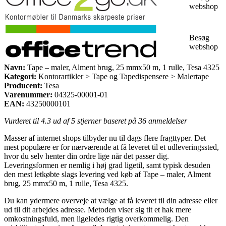
webshop
Besøg
webshop
Navn:
Tape – maler, Alment brug, 25 mmx50 m, 1 rulle, Tesa 4325
Kategori:
Kontorartikler > Tape og Tapedispensere > Malertape
Producent:
Tesa
Varenummer:
04325-00001-01
EAN:
43250000101
Vurderet til
4.3
ud af 5 stjerner baseret på
36
anmeldelser
Masser af internet shops tilbyder nu til dags flere fragttyper. Det
mest populære er for nærværende at få leveret til et udleveringssted,
hvor du selv henter din ordre lige når det passer dig.
Leveringsformen er nemlig i høj grad ligetil, samt typisk desuden
den mest letkøbte slags levering ved køb af Tape – maler, Alment
brug, 25 mmx50 m, 1 rulle, Tesa 4325.
Du kan ydermere overveje at vælge at få leveret til din adresse eller
ud til dit arbejdes adresse. Metoden viser sig tit et hak mere
omkostningsfuld, men ligeledes rigtig overkommelig. Den