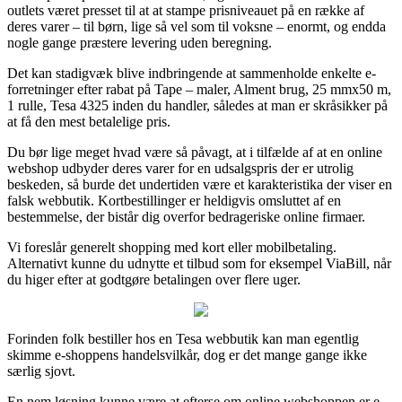
outlets været presset til at at stampe prisniveauet på en række af
deres varer – til børn, lige så vel som til voksne – enormt, og endda
nogle gange præstere levering uden beregning.
Det kan stadigvæk blive indbringende at sammenholde enkelte e-
forretninger efter rabat på Tape – maler, Alment brug, 25 mmx50 m,
1 rulle, Tesa 4325 inden du handler, således at man er skråsikker på
at få den mest betalelige pris.
Du bør lige meget hvad være så påvagt, at i tilfælde af at en online
webshop udbyder deres varer for en udsalgspris der er utrolig
beskeden, så burde det undertiden være et karakteristika der viser en
falsk webbutik. Kortbestillinger er heldigvis omsluttet af en
bestemmelse, der bistår dig overfor bedrageriske online firmaer.
Vi foreslår generelt shopping med kort eller mobilbetaling.
Alternativt kunne du udnytte et tilbud som for eksempel ViaBill, når
du higer efter at godtgøre betalingen over flere uger.
Forinden folk bestiller hos en Tesa webbutik kan man egentlig
skimme e-shoppens handelsvilkår, dog er det mange gange ikke
særlig sjovt.
En nem løsning kunne være at efterse om online webshoppen er e-