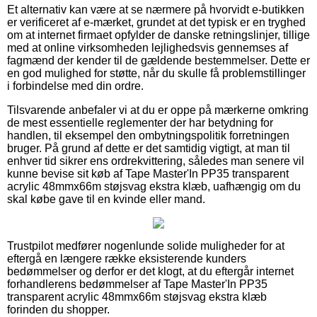
Et alternativ kan være at se nærmere på hvorvidt e-butikken
er verificeret af e-mærket, grundet at det typisk er en tryghed
om at internet firmaet opfylder de danske retningslinjer, tillige
med at online virksomheden lejlighedsvis gennemses af
fagmænd der kender til de gældende bestemmelser. Dette er
en god mulighed for støtte, når du skulle få problemstillinger
i forbindelse med din ordre.
Tilsvarende anbefaler vi at du er oppe på mærkerne omkring
de mest essentielle reglementer der har betydning for
handlen, til eksempel den ombytningspolitik forretningen
bruger. På grund af dette er det samtidig vigtigt, at man til
enhver tid sikrer ens ordrekvittering, således man senere vil
kunne bevise sit køb af Tape Master'In PP35 transparent
acrylic 48mmx66m støjsvag ekstra klæb, uafhængig om du
skal købe gave til en kvinde eller mand.
Trustpilot medfører nogenlunde solide muligheder for at
eftergå en længere række eksisterende kunders
bedømmelser og derfor er det klogt, at du eftergår internet
forhandlerens bedømmelser af Tape Master'In PP35
transparent acrylic 48mmx66m støjsvag ekstra klæb
forinden du shopper.