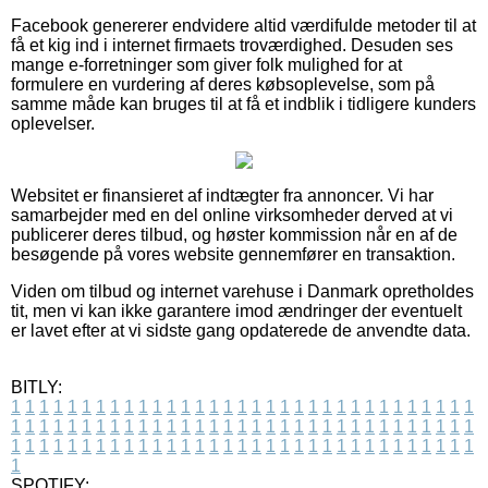
Facebook genererer endvidere altid værdifulde metoder til at
få et kig ind i internet firmaets troværdighed. Desuden ses
mange e-forretninger som giver folk mulighed for at
formulere en vurdering af deres købsoplevelse, som på
samme måde kan bruges til at få et indblik i tidligere kunders
oplevelser.
Websitet er finansieret af indtægter fra annoncer. Vi har
samarbejder med en del online virksomheder derved at vi
publicerer deres tilbud, og høster kommission når en af de
besøgende på vores website gennemfører en transaktion.
Viden om tilbud og internet varehuse i Danmark opretholdes
tit, men vi kan ikke garantere imod ændringer der eventuelt
er lavet efter at vi sidste gang opdaterede de anvendte data.
BITLY:
1
1
1
1
1
1
1
1
1
1
1
1
1
1
1
1
1
1
1
1
1
1
1
1
1
1
1
1
1
1
1
1
1
1
1
1
1
1
1
1
1
1
1
1
1
1
1
1
1
1
1
1
1
1
1
1
1
1
1
1
1
1
1
1
1
1
1
1
1
1
1
1
1
1
1
1
1
1
1
1
1
1
1
1
1
1
1
1
1
1
1
1
1
1
1
1
1
1
1
1
SPOTIFY: