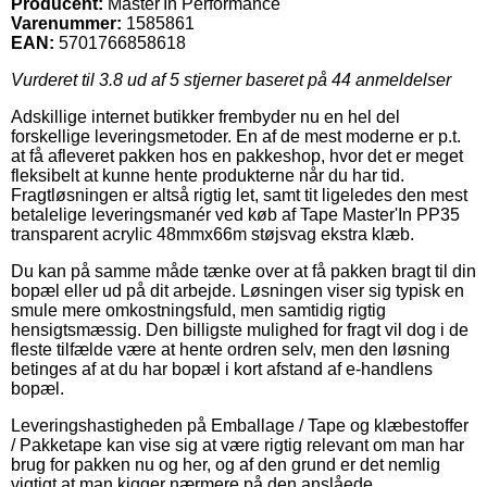
Producent:
Master'In Performance
Varenummer:
1585861
EAN:
5701766858618
Vurderet til
3.8
ud af 5 stjerner baseret på
44
anmeldelser
Adskillige internet butikker frembyder nu en hel del
forskellige leveringsmetoder. En af de mest moderne er p.t.
at få afleveret pakken hos en pakkeshop, hvor det er meget
fleksibelt at kunne hente produkterne når du har tid.
Fragtløsningen er altså rigtig let, samt tit ligeledes den mest
betalelige leveringsmanér ved køb af Tape Master'In PP35
transparent acrylic 48mmx66m støjsvag ekstra klæb.
Du kan på samme måde tænke over at få pakken bragt til din
bopæl eller ud på dit arbejde. Løsningen viser sig typisk en
smule mere omkostningsfuld, men samtidig rigtig
hensigtsmæssig. Den billigste mulighed for fragt vil dog i de
fleste tilfælde være at hente ordren selv, men den løsning
betinges af at du har bopæl i kort afstand af e-handlens
bopæl.
Leveringshastigheden på Emballage / Tape og klæbestoffer
/ Pakketape kan vise sig at være rigtig relevant om man har
brug for pakken nu og her, og af den grund er det nemlig
vigtigt at man kigger nærmere på den anslåede