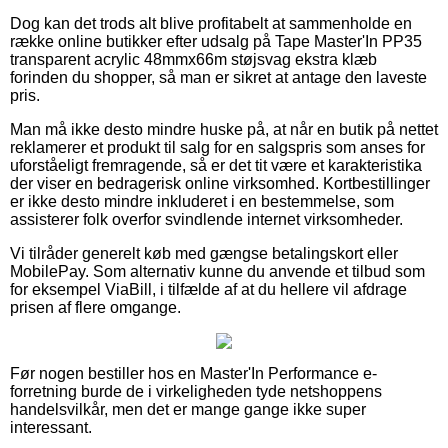
Dog kan det trods alt blive profitabelt at sammenholde en
række online butikker efter udsalg på Tape Master'In PP35
transparent acrylic 48mmx66m støjsvag ekstra klæb
forinden du shopper, så man er sikret at antage den laveste
pris.
Man må ikke desto mindre huske på, at når en butik på nettet
reklamerer et produkt til salg for en salgspris som anses for
uforståeligt fremragende, så er det tit være et karakteristika
der viser en bedragerisk online virksomhed. Kortbestillinger
er ikke desto mindre inkluderet i en bestemmelse, som
assisterer folk overfor svindlende internet virksomheder.
Vi tilråder generelt køb med gængse betalingskort eller
MobilePay. Som alternativ kunne du anvende et tilbud som
for eksempel ViaBill, i tilfælde af at du hellere vil afdrage
prisen af flere omgange.
Før nogen bestiller hos en Master'In Performance e-
forretning burde de i virkeligheden tyde netshoppens
handelsvilkår, men det er mange gange ikke super
interessant.