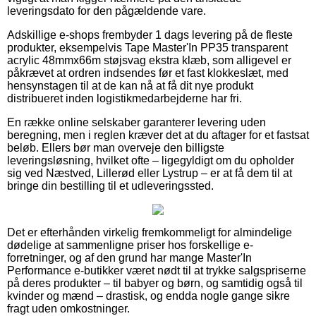
leveringsdato for den pågældende vare.
Adskillige e-shops frembyder 1 dags levering på de fleste
produkter, eksempelvis Tape Master'In PP35 transparent
acrylic 48mmx66m støjsvag ekstra klæb, som alligevel er
påkrævet at ordren indsendes før et fast klokkeslæt, med
hensynstagen til at de kan nå at få dit nye produkt
distribueret inden logistikmedarbejderne har fri.
En række online selskaber garanterer levering uden
beregning, men i reglen kræver det at du aftager for et fastsat
beløb. Ellers bør man overveje den billigste
leveringsløsning, hvilket ofte – ligegyldigt om du opholder
sig ved Næstved, Lillerød eller Lystrup – er at få dem til at
bringe din bestilling til et udleveringssted.
Det er efterhånden virkelig fremkommeligt for almindelige
dødelige at sammenligne priser hos forskellige e-
forretninger, og af den grund har mange Master'In
Performance e-butikker været nødt til at trykke salgspriserne
på deres produkter – til babyer og børn, og samtidig også til
kvinder og mænd – drastisk, og endda nogle gange sikre
fragt uden omkostninger.