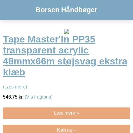
Borsen Håndbøger
Tape Master'In PP35
transparent acrylic
48mmx66m støjsvag ekstra
klæb
(Læs mere)
546.75
kr.
(Vis fragtpris)
Læs mere »
Køb nu »