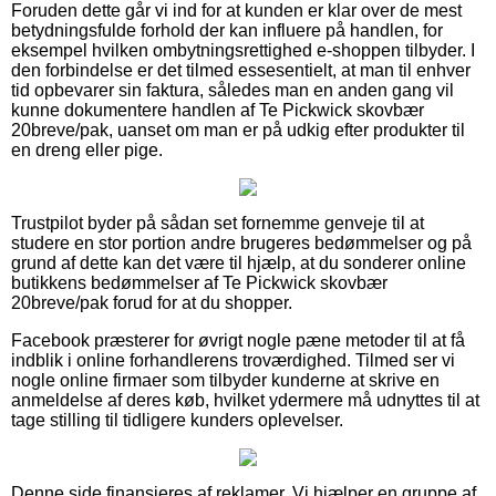
Foruden dette går vi ind for at kunden er klar over de mest
betydningsfulde forhold der kan influere på handlen, for
eksempel hvilken ombytningsrettighed e-shoppen tilbyder. I
den forbindelse er det tilmed essesentielt, at man til enhver
tid opbevarer sin faktura, således man en anden gang vil
kunne dokumentere handlen af Te Pickwick skovbær
20breve/pak, uanset om man er på udkig efter produkter til
en dreng eller pige.
Trustpilot byder på sådan set fornemme genveje til at
studere en stor portion andre brugeres bedømmelser og på
grund af dette kan det være til hjælp, at du sonderer online
butikkens bedømmelser af Te Pickwick skovbær
20breve/pak forud for at du shopper.
Facebook præsterer for øvrigt nogle pæne metoder til at få
indblik i online forhandlerens troværdighed. Tilmed ser vi
nogle online firmaer som tilbyder kunderne at skrive en
anmeldelse af deres køb, hvilket ydermere må udnyttes til at
tage stilling til tidligere kunders oplevelser.
Denne side finansieres af reklamer. Vi hjælper en gruppe af