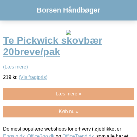
Borsen Håndbøger
Te Pickwick skovbær
20breve/pak
(Læs mere)
219
kr.
(Vis fragtpris)
Læs mere »
Køb nu »
De mest populære webshops for erhverv i øjeblikket er
Engsig.dk
,
Office2go.dk
og
OfficeTrend.dk
, som alle har et