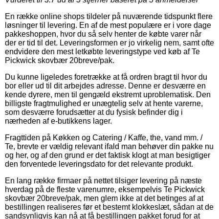
En række online shops tildeler på nuværende tidspunkt flere
løsninger til levering. En af de mest populære er i vore dage
pakkeshoppen, hvor du så selv henter de købte varer når
der er tid til det. Leveringsformen er jo virkelig nem, samt ofte
endvidere den mest letkøbte leveringstype ved køb af Te
Pickwick skovbær 20breve/pak.
Du kunne ligeledes foretrække at få ordren bragt til hvor du
bor eller ud til dit arbejdes adresse. Denne er desværre en
kende dyrere, men til gengæld ekstremt uproblematisk. Den
billigste fragtmulighed er unægtelig selv at hente varerne,
som desværre forudsætter at du fysisk befinder dig i
nærheden af e-butikkens lager.
Fragttiden på Køkken og Catering / Kaffe, the, vand mm. /
Te, brevte er vældig relevant ifald man behøver din pakke nu
og her, og af den grund er det faktisk klogt at man besigtiger
den forventede leveringsdato for det relevante produkt.
En lang række firmaer på nettet tilsiger levering på næste
hverdag på de fleste varenumre, eksempelvis Te Pickwick
skovbær 20breve/pak, men glem ikke at det betinges af at
bestillingen realiseres før et bestemt klokkeslæt, sådan at de
sandsynligvis kan nå at få bestillingen pakket forud for at