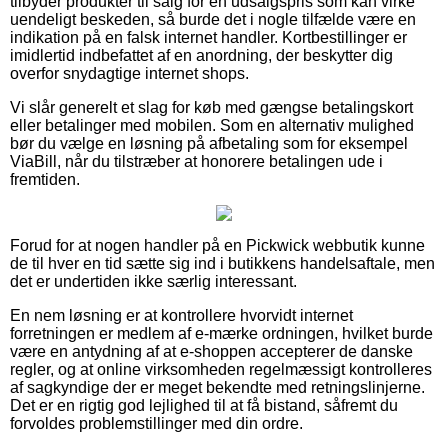
tilbyder produkter til salg for en udsalgspris som kan virke
uendeligt beskeden, så burde det i nogle tilfælde være en
indikation på en falsk internet handler. Kortbestillinger er
imidlertid indbefattet af en anordning, der beskytter dig
overfor snydagtige internet shops.
Vi slår generelt et slag for køb med gængse betalingskort
eller betalinger med mobilen. Som en alternativ mulighed
bør du vælge en løsning på afbetaling som for eksempel
ViaBill, når du tilstræber at honorere betalingen ude i
fremtiden.
Forud for at nogen handler på en Pickwick webbutik kunne
de til hver en tid sætte sig ind i butikkens handelsaftale, men
det er undertiden ikke særlig interessant.
En nem løsning er at kontrollere hvorvidt internet
forretningen er medlem af e-mærke ordningen, hvilket burde
være en antydning af at e-shoppen accepterer de danske
regler, og at online virksomheden regelmæssigt kontrolleres
af sagkyndige der er meget bekendte med retningslinjerne.
Det er en rigtig god lejlighed til at få bistand, såfremt du
forvoldes problemstillinger med din ordre.