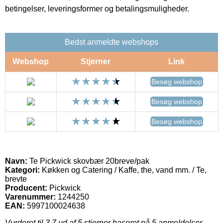
betingelser, leveringsformer og betalingsmuligheder.
Bedst anmeldte webshops
Webshop
Stjerner
Link
Besøg webshop
Besøg webshop
Besøg webshop
Navn:
Te Pickwick skovbær 20breve/pak
Kategori:
Køkken og Catering / Kaffe, the, vand mm. / Te,
brevte
Producent:
Pickwick
Varenummer:
1244250
EAN:
5997100024638
Vurderet til
3.7
ud af 5 stjerner baseret på
5
anmeldelser