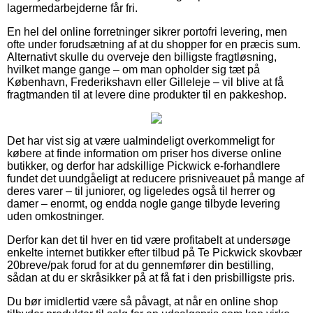
lagermedarbejderne får fri.
En hel del online forretninger sikrer portofri levering, men
ofte under forudsætning af at du shopper for en præcis sum.
Alternativt skulle du overveje den billigste fragtløsning,
hvilket mange gange – om man opholder sig tæt på
København, Frederikshavn eller Gilleleje – vil blive at få
fragtmanden til at levere dine produkter til en pakkeshop.
Det har vist sig at være ualmindeligt overkommeligt for
købere at finde information om priser hos diverse online
butikker, og derfor har adskillige Pickwick e-forhandlere
fundet det uundgåeligt at reducere prisniveauet på mange af
deres varer – til juniorer, og ligeledes også til herrer og
damer – enormt, og endda nogle gange tilbyde levering
uden omkostninger.
Derfor kan det til hver en tid være profitabelt at undersøge
enkelte internet butikker efter tilbud på Te Pickwick skovbær
20breve/pak forud for at du gennemfører din bestilling,
sådan at du er skråsikker på at få fat i den prisbilligste pris.
Du bør imidlertid være så påvagt, at når en online shop