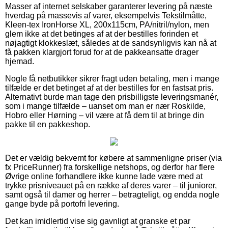
Masser af internet selskaber garanterer levering på næste
hverdag på massevis af varer, eksempelvis Tekstilmåtte,
Kleen-tex IronHorse XL, 200x115cm, PA/nitril/nylon, men
glem ikke at det betinges af at der bestilles forinden et
nøjagtigt klokkeslæt, således at de sandsynligvis kan nå at
få pakken klargjort forud for at de pakkeansatte drager
hjemad.
Nogle få netbutikker sikrer fragt uden betaling, men i mange
tilfælde er det betinget af at der bestilles for en fastsat pris.
Alternativt burde man tage den prisbilligste leveringsmanér,
som i mange tilfælde – uanset om man er nær Roskilde,
Hobro eller Hørning – vil være at få dem til at bringe din
pakke til en pakkeshop.
Det er vældig bekvemt for købere at sammenligne priser (via
fx PriceRunner) fra forskellige netshops, og derfor har flere
Øvrige online forhandlere ikke kunne lade være med at
trykke prisniveauet på en række af deres varer – til juniorer,
samt også til damer og herrer – betragteligt, og endda nogle
gange byde på portofri levering.
Det kan imidlertid vise sig gavnligt at granske et par