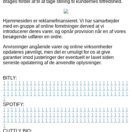
drages fordel af til at tage stilling til kundernes tilfredshed.
Hjemmesiden er reklamefinansieret. Vi har samarbejder
med en gruppe af online forretninger derved at vi
introducerer deres varer, og opnår provision når en af vores
besøgende udfører en ordre.
Anvisninger angående varer og online virksomheder
opdateres jævnligt, men det er umuligt for os at give
garantier imod justeringer der eventuelt er lavet siden
seneste opdatering af de anvendte oplysninger.
BITLY:
1
1
1
1
1
1
1
1
1
1
1
1
1
1
1
1
1
1
1
1
1
1
1
1
1
1
1
1
1
1
1
1
1
1
1
1
1
1
1
1
1
1
1
1
1
1
1
1
1
1
1
1
1
1
1
1
1
1
1
1
1
1
1
1
1
1
1
1
1
1
1
1
1
1
1
1
1
1
1
1
1
1
1
1
1
1
1
1
1
1
1
1
1
1
1
1
1
1
1
1
SPOTIFY:
1
1
1
1
1
1
1
1
1
1
1
1
1
1
1
1
1
1
1
1
1
1
1
1
1
1
1
1
1
1
1
1
1
1
1
1
1
1
1
1
1
1
1
1
1
1
1
1
1
1
1
1
1
1
1
1
1
1
1
1
1
1
1
1
1
1
1
1
1
1
1
1
1
1
1
1
1
1
1
1
1
1
1
1
1
1
1
1
1
1
1
1
1
1
1
1
1
1
1
1
CUTTLY BIO: