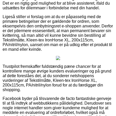
Det er en rigtig god mulighed for at blive assisteret, ifald du
udsættes for dilemmaer i forbindelse med din handel.
Ligeså stiller vi forslag om at du er påpasselig med de
primære betingelser der er gældende for ordren, som
eksempelvis den ombytningsret e-shoppen anvender. Derfor
er det ydermere essesentielt, at man permanent bevarer sin
kvittering, så man altid vil kunne bevidne sin bestilling af
Tekstilmåtte, Kleen-tex IronHorse XL, 200x115cm,
PA/nitril/nylon, uanset om man er på udkig efter et produkt til
en mand eller kvinde.
Trustpilot fremskaffer fuldstændig pæne chancer for at
kontrollere mange øvrige kunders evalueringer og på grund
af dette foreslåes det, at du sonderer netshoppens
vurderinger af Tekstilmåtte, Kleen-tex IronHorse XL,
200x115cm, PA/nitril/nylon forud for at du færdiggør din
shopping.
Facebook byder på tilsvarende de facto fantastiske genveje
til at få indtryk af webbutikkens pålidelighed. Derudover ses
nogle internet handler som giver kunderne mulighed for at
meddele en evaluering af ordreforløbet, hvilket også må