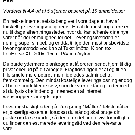
EAN:
Vurderet til
4.4
ud af 5 stjerner baseret på
19
anmeldelser
En række internet selskaber giver i vore dage et hav af
forskellige leveringsmuligheder. En af de mest populære er
nu til dags afhentningssteder, hvor du kan afhente dine nye
varer når der er mulighed for det. Leveringsmetoden er
nemlig super simpel, og endda tillige den mest prisbevidste
leveringsmetode ved køb af Tekstilmåtte, Kleen-tex
IronHorse XL, 200x115cm, PA/nitril/nylon.
Du burde ydermere planlægge at få ordren sendt hjem til dig
privat eller ud på dit arbejde. Fragtløsningen er af og til en
lille smule mere pebret, men ligeledes ualmindeligt
fremkommelig. Den mindst kostelige leveringsløsning er dog
at hente produkterne selv, som desværre står og falder med
at du fysisk befinder dig i nærheden af internet
webshoppens arbejdslager.
Leveringshastigheden på Rengøring / Måtter / Tekstilmåtter
er jo særligt essentiel forudsat du står og skal bruge din
pakke om få sekunder, så derfor er det uden tvivl fornuftigt at
du finder den estimerede leveringstid ved den relevante
vare.