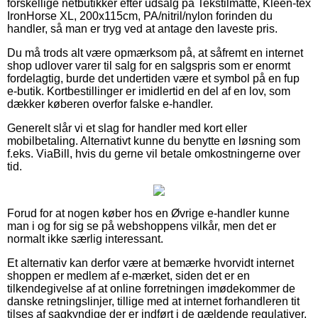
forskellige netbutikker efter udsalg på Tekstilmåtte, Kleen-tex
IronHorse XL, 200x115cm, PA/nitril/nylon forinden du
handler, så man er tryg ved at antage den laveste pris.
Du må trods alt være opmærksom på, at såfremt en internet
shop udlover varer til salg for en salgspris som er enormt
fordelagtig, burde det undertiden være et symbol på en fup
e-butik. Kortbestillinger er imidlertid en del af en lov, som
dækker køberen overfor falske e-handler.
Generelt slår vi et slag for handler med kort eller
mobilbetaling. Alternativt kunne du benytte en løsning som
f.eks. ViaBill, hvis du gerne vil betale omkostningerne over
tid.
Forud for at nogen køber hos en Øvrige e-handler kunne
man i og for sig se på webshoppens vilkår, men det er
normalt ikke særlig interessant.
Et alternativ kan derfor være at bemærke hvorvidt internet
shoppen er medlem af e-mærket, siden det er en
tilkendegivelse af at online forretningen imødekommer de
danske retningslinjer, tillige med at internet forhandleren tit
tilses af sagkyndige der er indført i de gældende regulativer.