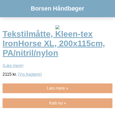
Borsen Håndbøger
Tekstilmåtte, Kleen-tex
IronHorse XL, 200x115cm,
PA/nitril/nylon
(Læs mere)
2115
kr.
(Vis fragtpris)
Læs mere »
Køb nu »