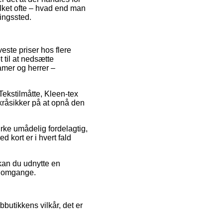
ilket ofte – hvad end man
ringssted.
este priser hos flere
 til at nedsætte
damer og herrer –
 Tekstilmåtte, Kleen-tex
skråsikker på at opnå den
irke umådelig fordelagtig,
 kort er i hvert fald
 kan du udnytte en
re omgange.
utikkens vilkår, det er