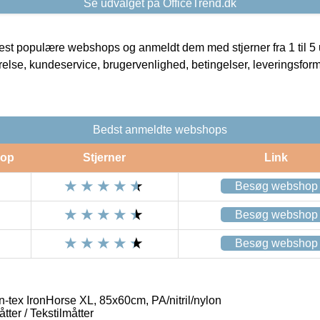
Se udvalget på OfficeTrend.dk
t populære webshops og anmeldt dem med stjerner fra 1 til 5 ud
rrelse, kundeservice, brugervenlighed, betingelser, leveringsfor
Bedst anmeldte webshops
op
Stjerner
Link
Besøg webshop
Besøg webshop
Besøg webshop
n-tex IronHorse XL, 85x60cm, PA/nitril/nylon
ter / Tekstilmåtter