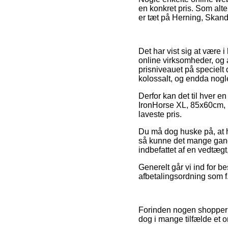
en konkret pris. Som alte
er tæt på Herning, Skande
Det har vist sig at være 
online virksomheder, og a
prisniveauet på specielt 
kolossalt, og endda nogl
Derfor kan det til hver en
IronHorse XL, 85x60cm, PA
laveste pris.
Du må dog huske på, at hv
så kunne det mange gange 
indbefattet af en vedtægt
Generelt går vi ind for b
afbetalingsordning som f.
Forinden nogen shopper h
dog i mange tilfælde et 