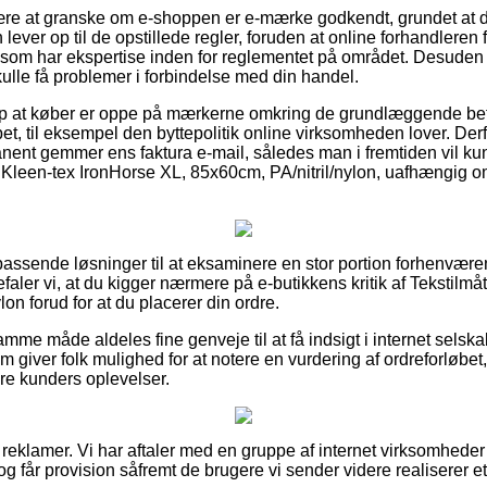
være at granske om e-shoppen er e-mærke godkendt, grundet at d
lever op til de opstillede regler, foruden at online forhandleren f
om har ekspertise inden for reglementet på området. Desuden g
ulle få problemer i forbindelse med din handel.
lp at køber er oppe på mærkerne omkring de grundlæggende beti
et, til eksempel den byttepolitik online virksomheden lover. Derf
ent gemmer ens faktura e-mail, således man i fremtiden vil ku
e, Kleen-tex IronHorse XL, 85x60cm, PA/nitril/nylon, uafhængig o
el passende løsninger til at eksaminere en stor portion forhenvæ
faler vi, at du kigger nærmere på e-butikkens kritik af Tekstilmå
on forud for at du placerer din ordre.
e måde aldeles fine genveje til at få indsigt i internet selska
m giver folk mulighed for at notere en vurdering af ordreforløbe
gere kunders oplevelser.
 reklamer. Vi har aftaler med en gruppe af internet virksomhede
g får provision såfremt de brugere vi sender videre realiserer e