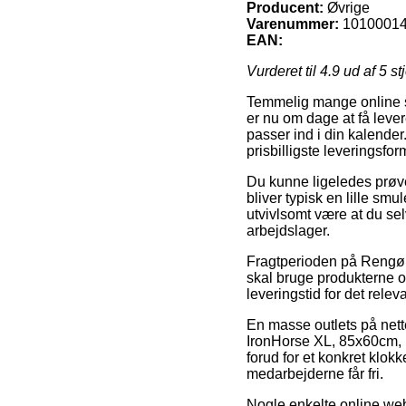
Producent:
Øvrige
Varenummer:
1010001
EAN:
Vurderet til
4.9
ud af 5 st
Temmelig mange online s
er nu om dage at få leve
passer ind i din kalende
prisbilligste leveringsfo
Du kunne ligeledes prøve
bliver typisk en lille sm
utvivlsomt være at du se
arbejdslager.
Fragtperioden på Rengøri
skal bruge produkterne 
leveringstid for det relev
En masse outlets på nette
IronHorse XL, 85x60cm, P
forud for et konkret klok
medarbejderne får fri.
Nogle enkelte online webs