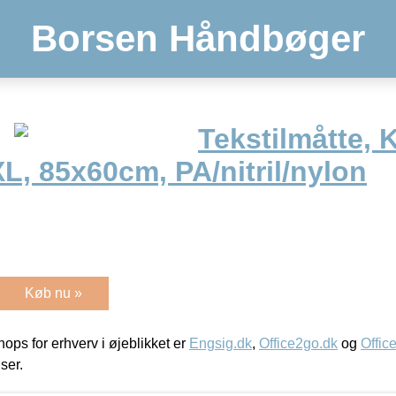
Borsen Håndbøger
Tekstilmåtte, 
L, 85x60cm, PA/nitril/nylon
Køb nu »
ps for erhverv i øjeblikket er
Engsig.dk
,
Office2go.dk
og
Offic
iser.