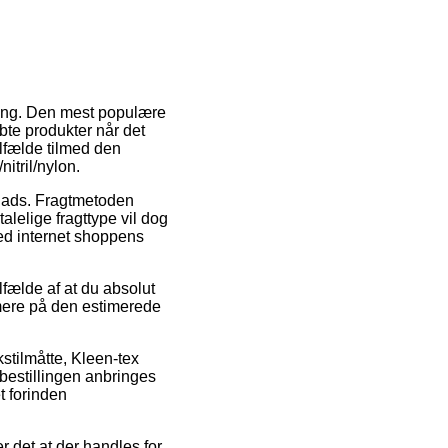
ring. Den mest populære
bte produkter når det
lfælde tilmed den
itril/nylon.
plads. Fragtmetoden
alelige fragttype vil dog
ed internet shoppens
fælde af at du absolut
mere på den estimerede
stilmåtte, Kleen-tex
bestillingen anbringes
t forinden
r det at der handles for