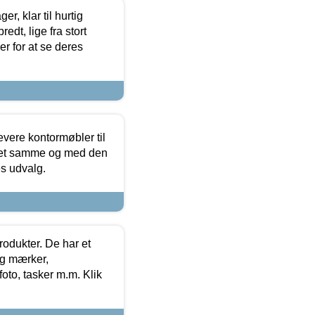
, klar til hurtig
edt, lige fra stort
er for at se deres
evere kontormøbler til
 det samme og med den
es udvalg.
rodukter. De har et
og mærker,
foto, tasker m.m. Klik