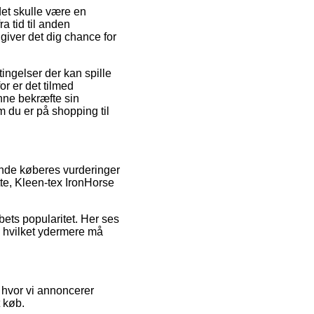
et skulle være en
ra tid til anden
iver det dig chance for
ngelser der kan spille
or er det tilmed
nne bekræfte sin
m du er på shopping til
rende køberes vurderinger
tte, Kleen-tex IronHorse
bets popularitet. Her ses
t, hvilket ydermere må
r hvor vi annoncerer
t køb.