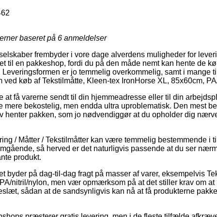
462
jerner baseret på
6
anmeldelser
elskaber frembyder i vore dage alverdens muligheder for leve
ret til en pakkeshop, fordi du på den måde nemt kan hente de kø
r. Leveringsformen er jo temmelig overkommelig, samt i mange ti
rm ved køb af Tekstilmåtte, Kleen-tex IronHorse XL, 85x60cm, PA/n
 at få varerne sendt til din hjemmeadresse eller til din arbejds
ule mere bekostelig, men endda ultra uproblematisk. Den mest bet
lv henter pakken, som jo nødvendiggør at du opholder dig nærv
ng / Måtter / Tekstilmåtter kan være temmelig bestemmende i til
omgående, så herved er det naturligvis passende at du ser nær
ante produkt.
t byder på dag-til-dag fragt på masser af varer, eksempelvis Tek
A/nitril/nylon, men vær opmærksom på at det stiller krav om at 
keslæt, sådan at de sandsynligvis kan nå at få produkterne pakke
hops præsterer gratis levering, men i de fleste tilfælde afkræve