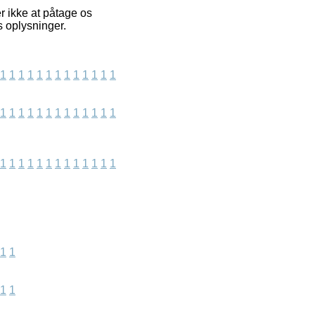
r ikke at påtage os
s oplysninger.
1
1
1
1
1
1
1
1
1
1
1
1
1
1
1
1
1
1
1
1
1
1
1
1
1
1
1
1
1
1
1
1
1
1
1
1
1
1
1
1
1
1
1