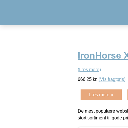
IronHorse X
(Læs mere)
666.25
kr.
(Vis fragtpris)
Læs mere »
De mest populære websho
stort sortiment til gode pr