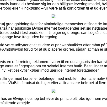
rnativ kunne du beslutte sig for den billigste leveringsmodel, hv
rborg eller Ringkøbing – vil være at få kørt ordren til et udleve
i høj grad gnidningsløst for almindelige mennesker at finde de lav
ltså har adskillige Øvrige internet foretagender set sig nødsaget
deres bedst i test produkter – til piger og drenge, samt også til 
e gange love fragt uden beregning.
 tid være udbytterigt at studere et par webbutikker efter rabat på
/nitril/nylon forud for at du placerer ordren, sådan at man er 
is en e-forretning reklamerer varer til en udsalgspris der kan v
være et fingerpeg om en svindel internet butik. Bestillinger med
, hvilket beskytter køber imod uærlige internet foretagender.
estillinger med kort eller betalinger med mobilen. Som alternativ
eks. ViaBill, forudsat du higer efter at finansiere beløbet af fle
os en Øvrige netshop behøver de principielt løbe igennem webb
omfattende arbejde.