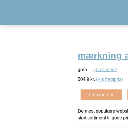
mærkning af
grøn – .
(Læs mere)
504.9
kr.
(Vis fragtpris)
Læs mere »
De mest populære websho
stort sortiment til gode pr