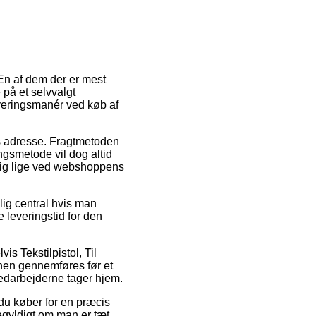
En af dem der er mest
 på et selvvalgt
leveringsmanér ved køb af
jdes adresse. Fragtmetoden
ngsmetode vil dog altid
 dig lige ved webshoppens
lig central hvis man
 leveringstid for den
s Tekstilpistol, Til
onen gennemføres før et
medarbejderne tager hjem.
 du køber for en præcis
egyldigt om man er tæt