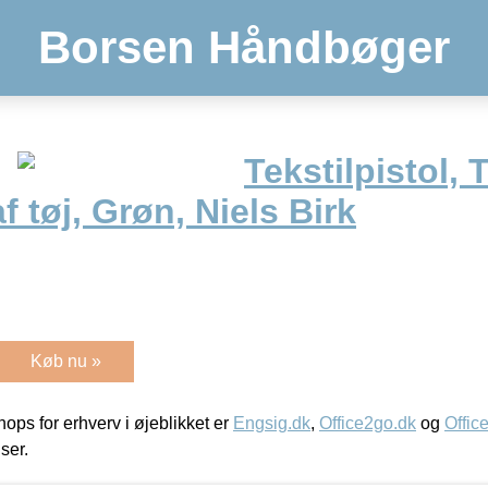
Borsen Håndbøger
Tekstilpistol, T
 tøj, Grøn, Niels Birk
Køb nu »
ps for erhverv i øjeblikket er
Engsig.dk
,
Office2go.dk
og
Offic
iser.