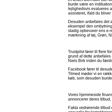
burde være en indikation
lejlighedsvis evalueres a
assisteret, ifald du blive
Desuden anbefales det at 
eksempel den ombytningspo
stadig opbevarer ens e-ma
mærkning af tøj, Grøn, N
Trustpilot fører til fler
grund af dette anbefales 
Niels Birk inden du færd
Facebook fører til desude
Tilmed møder vi en rækk
køb, som desuden burde ta
Vores hjemmeside finansie
annoncerer deres tilbud, 
Fakta vedrørende tilbud og