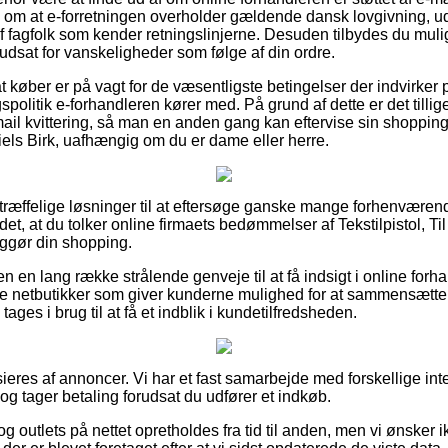
 om at e-forretningen overholder gældende dansk lovgivning, ud
f fagfolk som kender retningslinjerne. Desuden tilbydes du mulig
r udsat for vanskeligheder som følge af din ordre.
køber er på vagt for de væsentligste betingelser der indvirker p
litik e-forhandleren kører med. På grund af dette er det tillig
il kvittering, så man en anden gang kan eftervise sin shopping af
iels Birk, uafhængig om du er dame eller herre.
e fortræffelige løsninger til at eftersøge ganske mange forhenvær
det, at du tolker online firmaets bedømmelser af Tekstilpistol, Ti
iggør din shopping.
n en lang række strålende genveje til at få indsigt i online forh
e netbutikker som giver kunderne mulighed for at sammensætte 
ges i brug til at få et indblik i kundetilfredsheden.
res af annoncer. Vi har et fast samarbejde med forskellige inter
og tager betaling forudsat du udfører et indkøb.
 outlets på nettet opretholdes fra tid til anden, men vi ønsker ikk