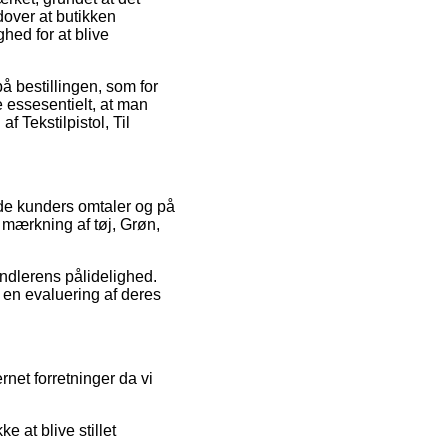
over at butikken
hed for at blive
å bestillingen, som for
e essesentielt, at man
 Tekstilpistol, Til
ende kunders omtaler og på
l mærkning af tøj, Grøn,
andlerens pålidelighed.
en evaluering af deres
net forretninger da vi
e at blive stillet