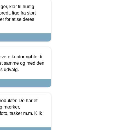
, klar til hurtig
edt, lige fra stort
er for at se deres
evere kontormøbler til
 det samme og med den
es udvalg.
rodukter. De har et
og mærker,
foto, tasker m.m. Klik