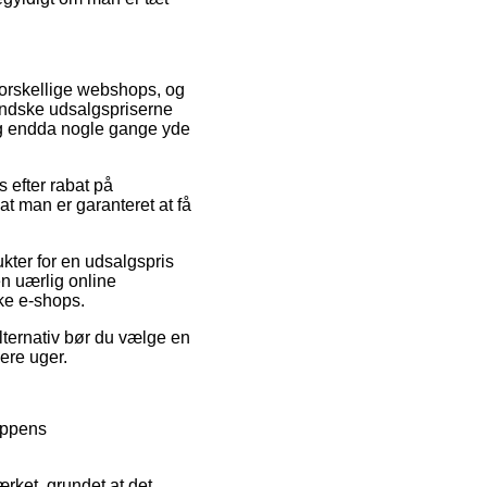
forskellige webshops, og
rmindske udsalgspriserne
 og endda nogle gange yde
s efter rabat på
 at man er garanteret at få
kter for en udsalgspris
n uærlig online
ske e-shops.
alternativ bør du vælge en
lere uger.
oppens
ærket, grundet at det