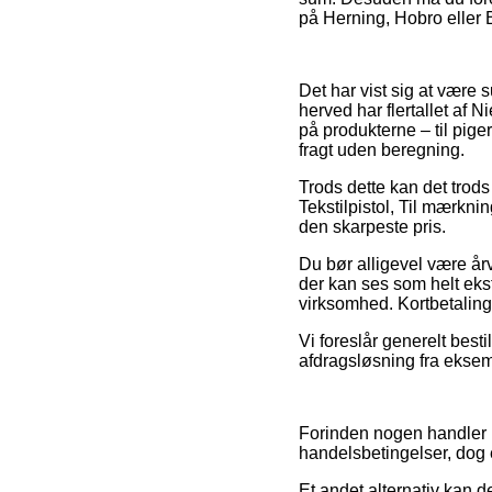
på Herning, Hobro eller Bi
Det har vist sig at være
herved har flertallet af 
på produkterne – til pig
fragt uden beregning.
Trods dette kan det trods
Tekstilpistol, Til mærknin
den skarpeste pris.
Du bør alligevel være år
der kan ses som helt ek
virksomhed. Kortbetalinge
Vi foreslår generelt best
afdragsløsning fra eksempe
Forinden nogen handler h
handelsbetingelser, dog e
Et andet alternativ kan d