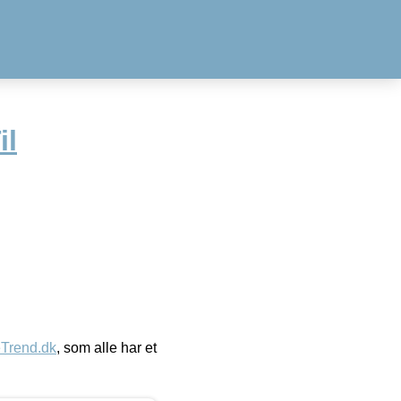
il
eTrend.dk
, som alle har et