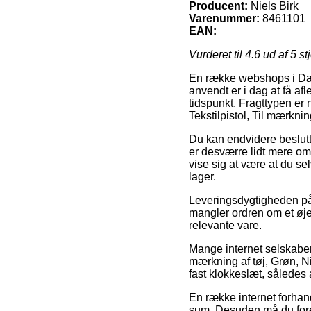
Producent:
Niels Birk
Varenummer:
8461101
EAN:
Vurderet til
4.6
ud af 5 st
En række webshops i Dan
anvendt er i dag at få af
tidspunkt. Fragttypen er 
Tekstilpistol, Til mærknin
Du kan endvidere beslutte 
er desværre lidt mere om
vise sig at være at du s
lager.
Leveringsdygtigheden på 
mangler ordren om et øjeb
relevante vare.
Mange internet selskaber 
mærkning af tøj, Grøn, N
fast klokkeslæt, således 
En række internet forhand
sum. Desuden må du foret