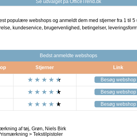
Se udvalget på OfficeTrend.dk
t populære webshops og anmeldt dem med stjerner fra 1 til 5 ud
rrelse, kundeservice, brugervenlighed, betingelser, leveringsfor
Bedst anmeldte webshops
op
Stjerner
Link
Besøg webshop
Besøg webshop
Besøg webshop
mærkning af tøj, Grøn, Niels Birk
ismærkning > Tekstilpistoler