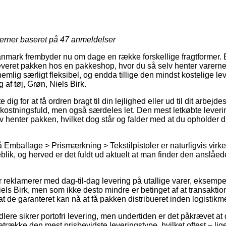
jerner baseret på
47
anmeldelser
mark frembyder nu om dage en række forskellige fragtformer. 
leveret pakken hos en pakkeshop, hvor du så selv henter varerne
nemlig særligt fleksibel, og endda tillige den mindst kostelige 
g af tøj, Grøn, Niels Birk.
dig for at få ordren bragt til din lejlighed eller ud til dit arbe
kostningsfuld, men også særdeles let. Den mest letkøbte leveri
elv henter pakken, hvilket dog står og falder med at du opholder
Emballage > Prismærkning > Tekstilpistoler er naturligvis virke
lik, og herved er det fuldt ud aktuelt at man finder den anslåede
reklamerer med dag-til-dag levering på utallige varer, eksempelvi
iels Birk, men som ikke desto mindre er betinget af at transakti
at de garanteret kan nå at få pakken distribueret inden logistik
lere sikrer portofri levering, men undertiden er det påkrævet at
række den mest prisbevidste leveringstype, hvilket oftest – lig