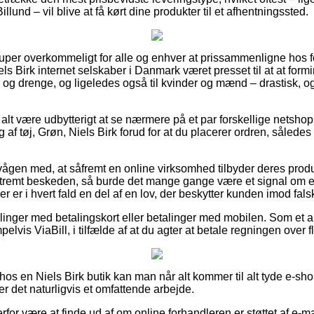
llund – vil blive at få kørt dine produkter til et afhentningssted.
 super overkommeligt for alle og enhver at prissammenligne hos 
Niels Birk internet selskaber i Danmark været presset til at at fo
er og drenge, og ligeledes også til kvinder og mænd – drastisk,
 alt være udbytterigt at se nærmere på et par forskellige netshop
g af tøj, Grøn, Niels Birk forud for at du placerer ordren, således
vågen med, at såfremt en online virksomhed tilbyder deres produ
stremt beskeden, så burde det mange gange være et signal om e
r er i hvert fald en del af en lov, der beskytter kunden imod fal
illinger med betalingskort eller betalinger med mobilen. Som et 
lvis ViaBill, i tilfælde af at du agter at betale regningen over f
os en Niels Birk butik kan man når alt kommer til alt tyde e-sh
r det naturligvis et omfattende arbejde.
erfor være at finde ud af om online forhandleren er støttet af e-m